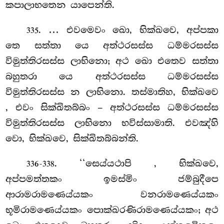
කපාලාභතෙන යාපෙන්ති.
. … එවමෙවං ඛො, භික්ඛවෙ, අප්පකා
335
තෙ සත්තා යෙ අත්ථරසස්ස ධම්මරසස්ස
විමුත්තිරසස්ස ලාභිනො; අථ ඛො එතෙව සත්තා
බහුතරා යෙ අත්ථරසස්ස ධම්මරසස්ස
විමුත්තිරසස්ස න ලාභිනො. තස්මාතිහ, භික්ඛවෙ
, එවං සික්ඛිතබ්බං – අත්ථරසස්ස ධම්මරසස්ස
විමුත්තිරසස්ස ලාභිනො භවිස්සාමාති. එවඤ්හි
වො, භික්ඛවෙ, සික්ඛිතබ්බන්ති.
. ‘‘සෙය්යථාපි
, භික්ඛවෙ,
336-338
අප්පමත්තකං ඉමස්මිං ජම්බුදීපෙ
ආරාමරාමණෙය්යකං වනරාමණෙය්යකං
භූමිරාමණෙය්යකං පොක්ඛරණිරාමණෙය්යකං; අථ