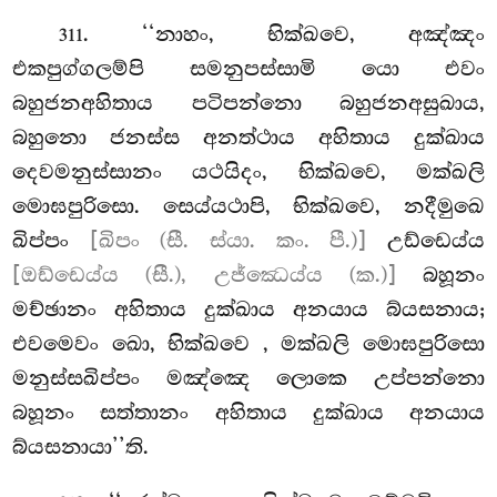
. ‘‘නාහං, භික්ඛවෙ, අඤ්ඤං
311
එකපුග්ගලම්පි සමනුපස්සාමි යො එවං
බහුජනඅහිතාය පටිපන්නො බහුජනඅසුඛාය,
බහුනො ජනස්ස අනත්ථාය අහිතාය දුක්ඛාය
දෙවමනුස්සානං යථයිදං, භික්ඛවෙ, මක්ඛලි
මොඝපුරිසො. සෙය්යථාපි, භික්ඛවෙ, නදීමුඛෙ
ඛිප්පං
[ඛිපං (සී. ස්යා. කං. පී.)]
උඩ්ඩෙය්ය
[ඔඩ්ඩෙය්ය (සී.), උජ්ඣෙය්ය (ක.)]
බහූනං
මච්ඡානං අහිතාය දුක්ඛාය අනයාය බ්යසනාය;
එවමෙවං ඛො, භික්ඛවෙ
, මක්ඛලි මොඝපුරිසො
මනුස්සඛිප්පං
මඤ්ඤෙ ලොකෙ උප්පන්නො
බහූනං සත්තානං අහිතාය දුක්ඛාය අනයාය
බ්යසනායා’’ති.