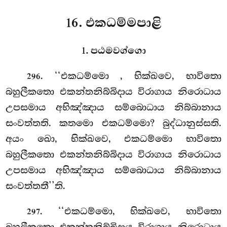
16. එකධම්මපාළි
1. පඨමවග්ගො
. ‘‘එකධම්මො
, භික්ඛවෙ, භාවිතො
296
බහුලීකතො එකන්තනිබ්බිදාය විරාගාය නිරොධාය
උපසමාය අභිඤ්ඤාය සම්බොධාය නිබ්බානාය
සංවත්තති. කතමො එකධම්මො? බුද්ධානුස්සති.
අයං ඛො, භික්ඛවෙ, එකධම්මො භාවිතො
බහුලීකතො එකන්තනිබ්බිදාය විරාගාය නිරොධාය
උපසමාය අභිඤ්ඤාය සම්බොධාය
නිබ්බානාය
සංවත්තතී’’ති.
. ‘‘එකධම්මො, භික්ඛවෙ, භාවිතො
297
බහුලීකතො එකන්තනිබ්බිදාය විරාගාය නිරොධාය