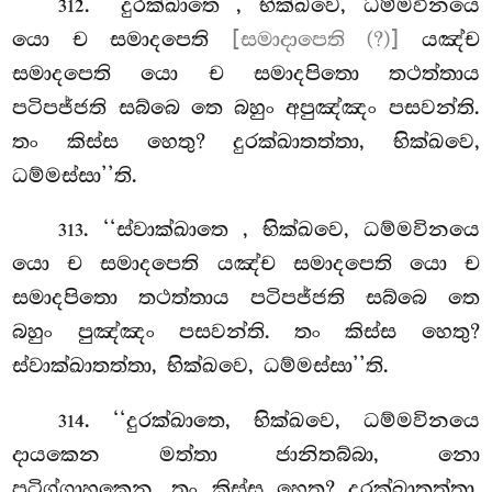
. ‘‘දුරක්ඛාතෙ
, භික්ඛවෙ, ධම්මවිනයෙ
312
යො ච සමාදපෙති
[සමාදාපෙති (?)]
යඤ්ච
සමාදපෙති යො ච සමාදපිතො තථත්තාය
පටිපජ්ජති සබ්බෙ තෙ බහුං අපුඤ්ඤං පසවන්ති.
තං කිස්ස හෙතු? දුරක්ඛාතත්තා, භික්ඛවෙ,
ධම්මස්සා’’ති.
. ‘‘ස්වාක්ඛාතෙ
, භික්ඛවෙ, ධම්මවිනයෙ
313
යො ච සමාදපෙති යඤ්ච සමාදපෙති යො ච
සමාදපිතො තථත්තාය පටිපජ්ජති සබ්බෙ තෙ
බහුං පුඤ්ඤං පසවන්ති. තං කිස්ස හෙතු?
ස්වාක්ඛාතත්තා, භික්ඛවෙ, ධම්මස්සා’’ති.
. ‘‘දුරක්ඛාතෙ, භික්ඛවෙ, ධම්මවිනයෙ
314
දායකෙන මත්තා ජානිතබ්බා, නො
පටිග්ගාහකෙන. තං කිස්ස හෙතු? දුරක්ඛාතත්තා,