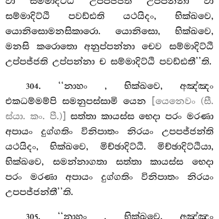
වා සම්මාදිට්ඨි උප්පජ්ජති උප්පන්නා වා
සම්මාදිට්ඨි පවඩ්ඪති යථයිදං, භික්ඛවෙ,
යොනිසොමනසිකාරො. යොනිසො, භික්ඛවෙ,
මනසි කරොතො අනුප්පන්නා චෙව සම්මාදිට්ඨි
උප්පජ්ජති උප්පන්නා ච සම්මාදිට්ඨි පවඩ්ඪතී’’ති.
. ‘‘නාහං
, භික්ඛවෙ, අඤ්ඤං
304
එකධම්මම්පි සමනුපස්සාමි යෙන
[යෙනෙවං (සී.
ස්යා. කං. පී.)]
සත්තා කායස්ස භෙදා පරං මරණා
අපායං දුග්ගතිං විනිපාතං නිරයං උපපජ්ජන්ති
යථයිදං, භික්ඛවෙ, මිච්ඡාදිට්ඨි. මිච්ඡාදිට්ඨියා,
භික්ඛවෙ, සමන්නාගතා සත්තා කායස්ස භෙදා
පරං මරණා අපායං දුග්ගතිං විනිපාතං නිරයං
උපපජ්ජන්තී’’ති.
. ‘‘නාහං
, භික්ඛවෙ, අඤ්ඤං
305