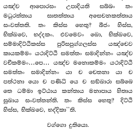
යඤ්ච ආපොරසං උපාදියති සබ්බං තං
මධුරත්තාය සාතත්තාය අසෙචනකත්තාය
සංවත්තති. තං කිස්ස හෙතු? බීජං හිස්ස,
භික්ඛවෙ, භද්දකං. එවමෙවං ඛො, භික්ඛවෙ,
සම්මාදිට්ඨිකස්ස පුරිසපුග්ගලස්ස යඤ්චෙව
කායකම්මං යථාදිට්ඨි සමත්තං සමාදින්නං යඤ්ච
වචීකම්මං…පෙ… යඤ්ච මනොකම්මං යථාදිට්ඨි
සමත්තං සමාදින්නං යා ච චෙතනා යා ච
පත්ථනා යො ච පණිධි යෙ ච සඞ්ඛාරා සබ්බෙ
තෙ ධම්මා ඉට්ඨාය කන්තාය මනාපාය
හිතාය
සුඛාය සංවත්තන්ති. තං කිස්ස හෙතු? දිට්ඨි
හිස්ස, භික්ඛවෙ, භද්දිකා’’ති.
වග්ගො දුතියො.