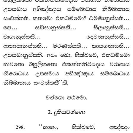
උපසමාය අභිඤ්ඤාය සම්බොධාය නිබ්බානාය
සංවත්තති. කතමො එකධම්මො? ධම්මානුස්සති…
පෙ… සඞ්ඝානුස්සති… සීලානුස්සති…
චාගානුස්සති… දෙවතානුස්සති…
ආනාපානස්සති… මරණස්සති… කායගතාසති…
උපසමානුස්සති. අයං ඛො, භික්ඛවෙ, එකධම්මො
භාවිතො බහුලීකතො එකන්තනිබ්බිදාය විරාගාය
නිරොධාය උපසමාය අභිඤ්ඤාය සම්බොධාය
නිබ්බානාය සංවත්තතී’’ති.
වග්ගො පඨමො.
2. දුතියවග්ගො
. ‘‘නාහං, භික්ඛවෙ, අඤ්ඤං
298