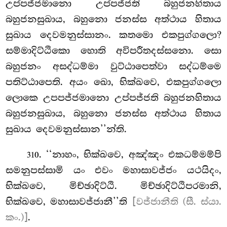
උප්පජ්ජමානො උප්පජ්ජති බහුජනහිතාය
බහුජනසුඛාය, බහුනො ජනස්ස අත්ථාය හිතාය
සුඛාය දෙවමනුස්සානං. කතමො එකපුග්ගලො?
සම්මාදිට්ඨිකො හොති අවිපරීතදස්සනො. සො
බහුජනං අසද්ධම්මා වුට්ඨාපෙත්වා සද්ධම්මෙ
පතිට්ඨාපෙති. අයං ඛො, භික්ඛවෙ, එකපුග්ගලො
ලොකෙ උපපජ්ජමානො උප්පජ්ජති බහුජනහිතාය
බහුජනසුඛාය, බහුනො ජනස්ස අත්ථාය හිතාය
සුඛාය දෙවමනුස්සාන’’න්ති.
. ‘‘නාහං, භික්ඛවෙ, අඤ්ඤං එකධම්මම්පි
310
සමනුපස්සාමි යං එවං මහාසාවජ්ජං යථයිදං,
භික්ඛවෙ, මිච්ඡාදිට්ඨි. මිච්ඡාදිට්ඨිපරමානි,
භික්ඛවෙ, මහාසාවජ්ජානී’’ති
[වජ්ජානීති (සී. ස්යා.
කං.)]
.