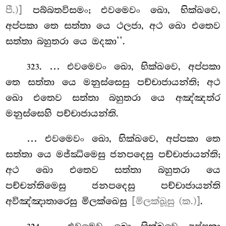
පී.)]
පබ්බතවිසමං; එවමෙවං ඛො, භික්ඛවෙ,
අප්පකා තෙ සත්තා යෙ ථලජා, අථ ඛො එතෙව
සත්තා බහුතරා යෙ ඔදකා’’.
. … එවමෙවං ඛො, භික්ඛවෙ, අප්පකා
323
තෙ සත්තා යෙ මනුස්සෙසු පච්චාජායන්ති; අථ
ඛො එතෙව සත්තා බහුතරා යෙ අඤ්ඤත්ර
මනුස්සෙහි පච්චාජායන්ති.
… එවමෙවං ඛො, භික්ඛවෙ, අප්පකා තෙ
සත්තා යෙ මජ්ඣිමෙසු ජනපදෙසු පච්චාජායන්ති;
අථ
ඛො එතෙව සත්තා බහුතරා යෙ
පච්චන්තිමෙසු ජනපදෙසු පච්චාජායන්ති
අවිඤ්ඤාතාරෙසු මිලක්ඛෙසු
[මිලක්ඛූසු (ක.)]
.