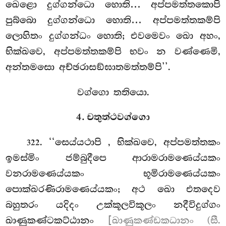
ඛෙළො දුග්ගන්ධො හොති… අප්පමත්තකොපි
පුබ්බො දුග්ගන්ධො හොති… අප්පමත්තකම්පි
ලොහිතං දුග්ගන්ධං හොති; එවමෙවං ඛො අහං,
භික්ඛවෙ, අප්පමත්තකම්පි භවං න වණ්ණෙමි,
අන්තමසො අච්ඡරාසඞ්ඝාතමත්තම්පි’’.
වග්ගො තතියො.
4. චතුත්ථවග්ගො
. ‘‘සෙය්යථාපි
, භික්ඛවෙ, අප්පමත්තකං
322
ඉමස්මිං ජම්බුදීපෙ ආරාමරාමණෙය්යකං
වනරාමණෙය්යකං භූමිරාමණෙය්යකං
පොක්ඛරණිරාමණෙය්යකං; අථ ඛො එතදෙව
බහුතරං යදිදං උක්කූලවිකූලං නදීවිදුග්ගං
ඛාණුකණ්ටකට්ඨානං
[ඛාණුකණ්ඩකධානං (සී.