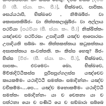
හි (සී. ස්යා. කං. පී.)]
, භික්ඛවෙ, පාපිකා.
සෙය්යථාපි, භික්ඛවෙ
, නිම්බබීජං වා
කොසාතකිබීජං වා තිත්තකලාබුබීජං වා අල්ලාය
පථවියා
[පඨවියා (සී. ස්යා. කං. පී.)]
නික්ඛිත්තං
යඤ්චෙව පථවිරසං උපාදියති යඤ්ච ආපොරසං
උපාදියති සබ්බං තං තිත්තකත්තාය කටුකත්තාය
අසාතත්තාය සංවත්තති. තං කිස්ස හෙතු? බීජං
හිස්ස
[වීජං (සී. ස්යා. කං. පී.)]
, භික්ඛවෙ,
පාපකං. එවමෙවං ඛො, භික්ඛවෙ,
මිච්ඡාදිට්ඨිකස්ස පුරිසපුග්ගලස්ස යඤ්චෙව
කායකම්මං යථාදිට්ඨි සමත්තං සමාදින්නං යඤ්ච
වචීකම්මං…පෙ…
යඤ්ච මනොකම්මං යථාදිට්ඨි
සමත්තං සමාදින්නං යා ච චෙතනා යා ච
පත්ථනා යො ච පණිධි යෙ ච සඞ්ඛාරා සබ්බෙ