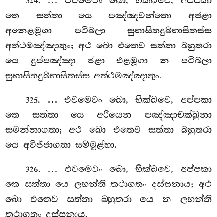
. … එවමෙවං ඛො, භික්ඛවෙ, අප්පකා
324
තෙ සත්තා යෙ පඤ්ඤවන්තො අජළා
අනෙළමූගා පටිබලා සුභාසිතදුබ්භාසිතස්ස
අත්ථමඤ්ඤාතුං; අථ ඛො එතෙව සත්තා බහුතරා
යෙ දුප්පඤ්ඤා ජළා එළමූගා න පටිබලා
සුභාසිතදුබ්භාසිතස්ස අත්ථමඤ්ඤාතුං.
. … එවමෙවං
ඛො, භික්ඛවෙ, අප්පකා
325
තෙ සත්තා යෙ අරියෙන පඤ්ඤාචක්ඛුනා
සමන්නාගතා; අථ ඛො එතෙව සත්තා බහුතරා
යෙ අවිජ්ජාගතා සම්මූළ්හා.
. … එවමෙවං ඛො, භික්ඛවෙ, අප්පකා
326
තෙ සත්තා යෙ ලභන්ති තථාගතං දස්සනාය; අථ
ඛො එතෙව සත්තා බහුතරා යෙ න ලභන්ති
තථාගතං දස්සනාය.