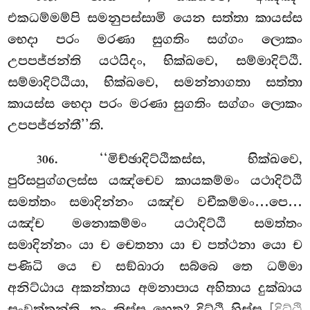
එකධම්මම්පි සමනුපස්සාමි
යෙන සත්තා කායස්ස
භෙදා පරං මරණා සුගතිං සග්ගං ලොකං
උපපජ්ජන්ති යථයිදං, භික්ඛවෙ, සම්මාදිට්ඨි.
සම්මාදිට්ඨියා, භික්ඛවෙ, සමන්නාගතා සත්තා
කායස්ස භෙදා පරං මරණා සුගතිං සග්ගං ලොකං
උපපජ්ජන්තී’’ති.
. ‘‘මිච්ඡාදිට්ඨිකස්ස, භික්ඛවෙ,
306
පුරිසපුග්ගලස්ස යඤ්චෙව කායකම්මං යථාදිට්ඨි
සමත්තං සමාදින්නං යඤ්ච වචීකම්මං…පෙ…
යඤ්ච මනොකම්මං යථාදිට්ඨි සමත්තං
සමාදින්නං යා ච චෙතනා යා ච පත්ථනා යො ච
පණිධි යෙ ච සඞ්ඛාරා සබ්බෙ තෙ ධම්මා
අනිට්ඨාය අකන්තාය අමනාපාය අහිතාය දුක්ඛාය
සංවත්තන්ති. තං කිස්ස හෙතු? දිට්ඨි හිස්ස
[දිට්ඨි