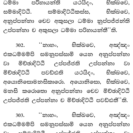
ධම්මා පරිහායන්ති යථයිදං, භික්ඛවෙ,
සම්මාදිට්ඨි. සම්මාදිට්ඨිකස්ස, භික්ඛවෙ,
අනුප්පන්නා චෙව අකුසලා ධම්මා නුප්පජ්ජන්ති
උප්පන්නා ච අකුසලා ධම්මා පරිහායන්තී’’ති.
. ‘‘නාහං, භික්ඛවෙ, අඤ්ඤං
302
එකධම්මම්පි සමනුපස්සාමි යෙන අනුප්පන්නා
වා මිච්ඡාදිට්ඨි උප්පජ්ජති උප්පන්නා වා
මිච්ඡාදිට්ඨි පවඩ්ඪති යථයිදං, භික්ඛවෙ,
අයොනිසොමනසිකාරො. අයොනිසො, භික්ඛවෙ,
මනසි කරොතො අනුප්පන්නා චෙව මිච්ඡාදිට්ඨි
උප්පජ්ජති උප්පන්නා ච මිච්ඡාදිට්ඨි පවඩ්ඪතී’’ති.
. ‘‘නාහං, භික්ඛවෙ, අඤ්ඤං
303
එකධම්මම්පි සමනුපස්සාමි යෙන අනුප්පන්නා