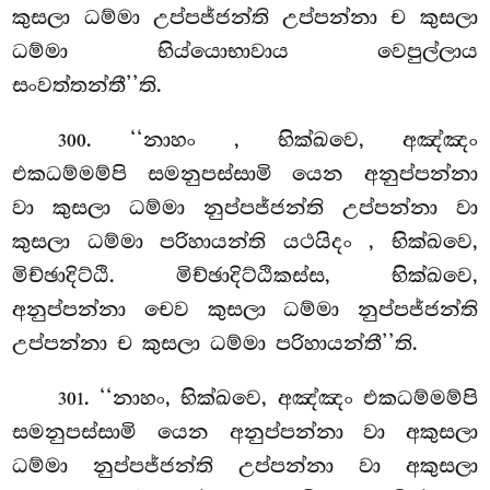
කුසලා ධම්මා උප්පජ්ජන්ති උප්පන්නා ච කුසලා
ධම්මා භිය්යොභාවාය වෙපුල්ලාය
සංවත්තන්තී’’ති.
. ‘‘නාහං
, භික්ඛවෙ, අඤ්ඤං
300
එකධම්මම්පි සමනුපස්සාමි යෙන අනුප්පන්නා
වා කුසලා ධම්මා නුප්පජ්ජන්ති උප්පන්නා වා
කුසලා ධම්මා පරිහායන්ති යථයිදං
, භික්ඛවෙ,
මිච්ඡාදිට්ඨි. මිච්ඡාදිට්ඨිකස්ස, භික්ඛවෙ,
අනුප්පන්නා චෙව කුසලා ධම්මා නුප්පජ්ජන්ති
උප්පන්නා ච කුසලා ධම්මා පරිහායන්තී’’ති.
. ‘‘නාහං, භික්ඛවෙ, අඤ්ඤං එකධම්මම්පි
301
සමනුපස්සාමි යෙන අනුප්පන්නා වා අකුසලා
ධම්මා නුප්පජ්ජන්ති උප්පන්නා වා අකුසලා