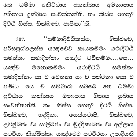
තෙ ධම්මා අනිට්ඨාය අකන්තාය අමනාපාය
අහිතාය දුක්ඛාය සංවත්තන්ති. තං කිස්ස හෙතු?
දිට්ඨි හිස්ස, භික්ඛවෙ, පාපිකා’’ති.
. ‘‘සම්මාදිට්ඨිකස්ස, භික්ඛවෙ,
307
පුරිසපුග්ගලස්ස යඤ්චෙව කායකම්මං යථාදිට්ඨි
සමත්තං සමාදින්නං යඤ්ච වචීකම්මං…පෙ…
යඤ්ච මනොකම්මං යථාදිට්ඨි සමත්තං
සමාදින්නං යා ච චෙතනා යා ච පත්ථනා යො ච
පණිධි යෙ ච සඞ්ඛාරා සබ්බෙ තෙ ධම්මා
ඉට්ඨාය කන්තාය මනාපාය හිතාය සුඛාය
සංවත්තන්ති. තං කිස්ස හෙතු? දිට්ඨි හිස්ස,
භික්ඛවෙ, භද්දිකා. සෙය්යථාපි, භික්ඛවෙ,
උච්ඡුබීජං වා සාලිබීජං වා මුද්දිකාබීජං වා අල්ලාය
පථවියා නික්ඛිත්තං යඤ්චෙව පථවිරසං උපාදියති