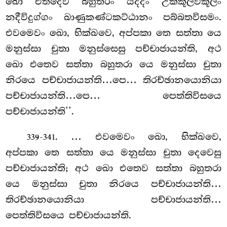
ඛො එතදෙව බහුතරං යදිදං උක්කූලවිකූලං
නදීවිදුග්ගං ඛාණුකණ්ටකට්ඨානං පබ්බතවිසමං.
එවමෙවං ඛො, භික්ඛවෙ, අප්පකා තෙ සත්තා යෙ
මනුස්සා චුතා මනුස්සෙසු පච්චාජායන්ති, අථ
ඛො එතෙව සත්තා බහුතරා යෙ මනුස්සා චුතා
නිරයෙ පච්චාජායන්ති…පෙ… තිරච්ඡානයොනියා
පච්චාජායන්ති…පෙ… පෙත්තිවිසයෙ
පච්චාජායන්ති’’.
. … එවමෙවං ඛො, භික්ඛවෙ,
339-341
අප්පකා තෙ සත්තා යෙ
මනුස්සා චුතා දෙවෙසු
පච්චාජායන්ති; අථ ඛො එතෙව සත්තා බහුතරා
යෙ මනුස්සා චුතා නිරයෙ පච්චාජායන්ති…
තිරච්ඡානයොනියා පච්චාජායන්ති…
පෙත්තිවිසයෙ පච්චාජායන්ති.