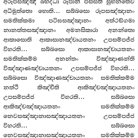
අරූපසඤ්ඤී බහිද්ධා රූපානි පස්සති සුභන්තෙව
අධිමුත්තො හොති… සබ්බසො රූපසඤ්ඤානං
සමතික්කමා පටිඝසඤ්ඤානං අත්ථඞ්ගමා
නානත්තසඤ්ඤානං අමනසිකාරා අනන්තො
ආකාසොති ආකාසානඤ්චායතනං උපසම්පජ්ජ
විහරති… සබ්බසො ආකාසානඤ්චායතනං
සමතික්කම්ම අනන්තං විඤ්ඤාණන්ති
විඤ්ඤාණඤ්චායතනං උපසම්පජ්ජ විහරති…
සබ්බසො විඤ්ඤාණඤ්චායතනං සමතික්කම්ම
නත්ථි කිඤ්චීති ආකිඤ්චඤ්ඤායතනං
උපසම්පජ්ජ විහරති… සබ්බසො
ආකිඤ්චඤ්ඤායතනං සමතික්කම්ම
නෙවසඤ්ඤානාසඤ්ඤායතනං උපසම්පජ්ජ
විහරති… සබ්බසො
නෙවසඤ්ඤානාසඤ්ඤායතනං සමතික්කම්ම