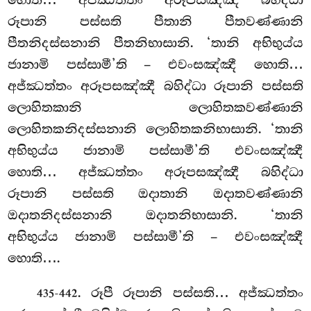
රූපානි පස්සති පීතානි පීතවණ්ණානි
පීතනිදස්සනානි පීතනිභාසානි. ‘තානි අභිභුය්ය
ජානාමි පස්සාමී’ති – එවංසඤ්ඤී හොති…
අජ්ඣත්තං අරූපසඤ්ඤී බහිද්ධා රූපානි පස්සති
ලොහිතකානි ලොහිතකවණ්ණානි
ලොහිතකනිදස්සනානි ලොහිතකනිභාසානි. ‘තානි
අභිභුය්ය ජානාමි පස්සාමී’ති එවංසඤ්ඤී
හොති… අජ්ඣත්තං අරූපසඤ්ඤී බහිද්ධා
රූපානි පස්සති ඔදාතානි ඔදාතවණ්ණානි
ඔදාතනිදස්සනානි ඔදාතනිභාසානි. ‘තානි
අභිභුය්ය ජානාමි පස්සාමී’ති – එවංසඤ්ඤී
හොති….
. රූපී රූපානි පස්සති… අජ්ඣත්තං
435-442