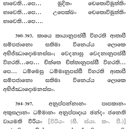
භාවෙති…පෙ… මුදිතං
චෙතොවිමුත්තිං
භාවෙති…පෙ… උපෙක්ඛං චෙතොවිමුත්තිං
භාවෙති…පෙ….
. කායෙ කායානුපස්සී විහරති ආතාපී
390-393
සම්පජානො සතිමා විනෙය්ය ලොකෙ
අභිජ්ඣාදොමනස්සං; වෙදනාසු වෙදනානුපස්සී
විහරති…පෙ… චිත්තෙ චිත්තානුපස්සී විහරති…
පෙ… ධම්මෙසු ධම්මානුපස්සී විහරති ආතාපී
සම්පජානො සතිමා විනෙය්ය ලොකෙ
අභිජ්ඣාදොමනස්සං.
. අනුප්පන්නානං පාපකානං
394-397
අකුසලානං ධම්මානං අනුප්පාදාය ඡන්දං ජනෙති
වායමති වීරියං
[විරියං (සී. ස්යා. කං. පී.)]