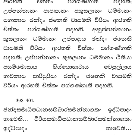
ආරභති චිත්තං පග්ගණ්හාති පදහති;
උප්පන්නානං පාපකානං අකුසලානං ධම්මානං
පහානාය ඡන්දං ජනෙති වායමති වීරියං ආරභති
චිත්තං පග්ගණ්හාති පදහති. අනුප්පන්නානං
කුසලානං ධම්මානං උප්පාදාය ඡන්දං ජනෙති
වායමති වීරියං ආරභති චිත්තං පග්ගණ්හාති
පදහති; උප්පන්නානං කුසලානං ධම්මානං ඨිතියා
අසම්මොසාය භිය්යොභාවාය වෙපුල්ලාය
භාවනාය පාරිපූරියා ඡන්දං ජනෙති වායමති
වීරියං ආරභති චිත්තං පග්ගණ්හාති පදහති.
.
398-401
ඡන්දසමාධිපධානසඞ්ඛාරසමන්නාගතං ඉද්ධිපාදං
භාවෙති… වීරියසමාධිපධානසඞ්ඛාරසමන්නාගතං
ඉද්ධිපාදං භාවෙති…