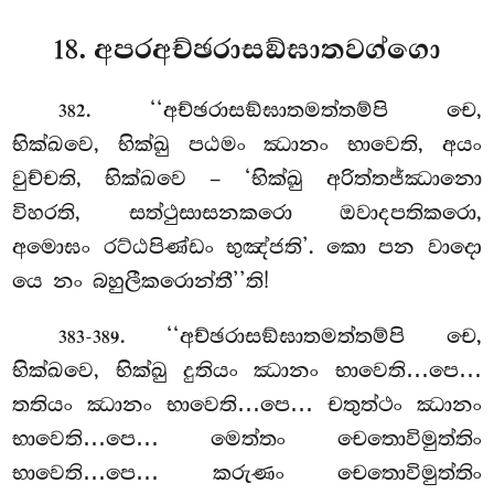
18. අපරඅච්ඡරාසඞ්ඝාතවග්ගො
. ‘‘අච්ඡරාසඞ්ඝාතමත්තම්පි
චෙ,
382
භික්ඛවෙ, භික්ඛු පඨමං ඣානං භාවෙති, අයං
වුච්චති, භික්ඛවෙ – ‘භික්ඛු අරිත්තජ්ඣානො
විහරති, සත්ථුසාසනකරො ඔවාදපතිකරො,
අමොඝං රට්ඨපිණ්ඩං භුඤ්ජති’. කො පන වාදො
යෙ නං බහුලීකරොන්තී’’ති!
. ‘‘අච්ඡරාසඞ්ඝාතමත්තම්පි චෙ,
383-389
භික්ඛවෙ, භික්ඛු දුතියං ඣානං භාවෙති…පෙ…
තතියං ඣානං භාවෙති…පෙ… චතුත්ථං ඣානං
භාවෙති…පෙ… මෙත්තං චෙතොවිමුත්තිං
භාවෙති…පෙ… කරුණං චෙතොවිමුත්තිං