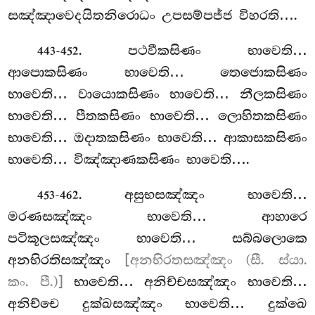
සඤ්ඤාවෙදයිතනිරොධං උපසම්පජ්ජ විහරති….
. පථවීකසිණං භාවෙති…
443-452
ආපොකසිණං භාවෙති… තෙජොකසිණං
භාවෙති… වායොකසිණං භාවෙති… නීලකසිණං
භාවෙති… පීතකසිණං භාවෙති… ලොහිතකසිණං
භාවෙති… ඔදාතකසිණං භාවෙති… ආකාසකසිණං
භාවෙති… විඤ්ඤාණකසිණං භාවෙති….
. අසුභසඤ්ඤං භාවෙති…
453-462
මරණසඤ්ඤං භාවෙති… ආහාරෙ
පටිකූලසඤ්ඤං භාවෙති… සබ්බලොකෙ
අනභිරතිසඤ්ඤං
[අනභිරතසඤ්ඤං (සී. ස්යා.
කං. පී.)]
භාවෙති… අනිච්චසඤ්ඤං භාවෙති…
අනිච්චෙ දුක්ඛසඤ්ඤං භාවෙති… දුක්ඛෙ