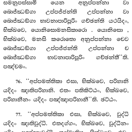
සමනුපස්සාමි යෙන අනුප්පන්නා වා
බොජ්ඣඞ්ගා උප්පජ්ජන්ති උප්පන්නා වා
බොජ්ඣඞ්ගා භාවනාපාරිපූරිං ගච්ඡන්ති යථයිදං,
භික්ඛවෙ, යොනිසොමනසිකාරො
. යොනිසො
,
භික්ඛවෙ, මනසි කරොතො අනුප්පන්නා චෙව
බොජ්ඣඞ්ගා උප්පජ්ජන්ති උප්පන්නා ච
බොජ්ඣඞ්ගා භාවනාපාරිපූරිං ගච්ඡන්තී’’ති.
පඤ්චමං.
. ‘‘අප්පමත්තිකා එසා, භික්ඛවෙ, පරිහානි
76
යදිදං ඤාතිපරිහානි. එතං පතිකිට්ඨං, භික්ඛවෙ,
පරිහානීනං යදිදං පඤ්ඤාපරිහානී’’ති. ඡට්ඨං.
. ‘‘අප්පමත්තිකා එසා, භික්ඛවෙ, වුද්ධි
77
යදිදං ඤාතිවුද්ධි. එතදග්ගං, භික්ඛවෙ, වුද්ධීනං