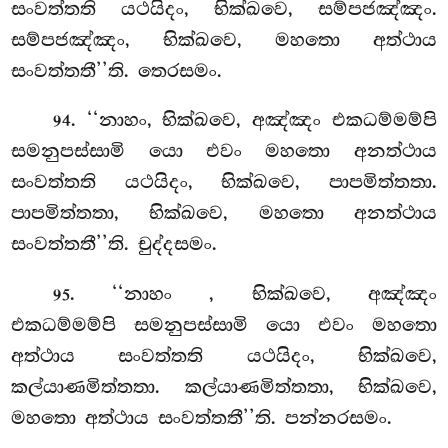
සංවත්තති යථයිදං, භික්ඛවෙ, සම්පජඤ්ඤං.
සම්පජඤ්ඤං, භික්ඛවෙ, මහතො අත්ථාය
සංවත්තතී’’ති. තෙරසමං.
. ‘‘නාහං, භික්ඛවෙ, අඤ්ඤං එකධම්මම්පි
94
සමනුපස්සාමි යො එවං මහතො අනත්ථාය
සංවත්තති
යථයිදං, භික්ඛවෙ, පාපමිත්තතා.
පාපමිත්තතා, භික්ඛවෙ, මහතො අනත්ථාය
සංවත්තතී’’ති. චුද්දසමං.
. ‘‘නාහං
, භික්ඛවෙ, අඤ්ඤං
95
එකධම්මම්පි සමනුපස්සාමි යො එවං මහතො
අත්ථාය සංවත්තති යථයිදං, භික්ඛවෙ,
කල්යාණමිත්තතා. කල්යාණමිත්තතා, භික්ඛවෙ,
මහතො අත්ථාය සංවත්තතී’’ති. පන්නරසමං.