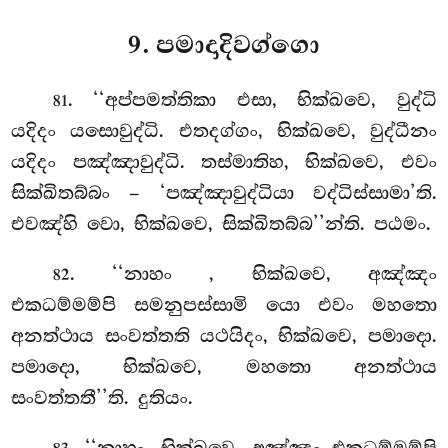
9. පමාදාදිවග්ගො
. ‘‘අප්පමත්තිකා
එසා, භික්ඛවෙ, වුද්ධි
81
යදිදං යසොවුද්ධි. එතදග්ගං, භික්ඛවෙ, වුද්ධීනං
යදිදං පඤ්ඤාවුද්ධි. තස්මාතිහ, භික්ඛවෙ, එවං
සික්ඛිතබ්බං – ‘පඤ්ඤාවුද්ධියා වද්ධිස්සාමා’ති.
එවඤ්හි වො, භික්ඛවෙ, සික්ඛිතබ්බ’’න්ති. පඨමං.
. ‘‘නාහං
, භික්ඛවෙ, අඤ්ඤං
82
එකධම්මම්පි සමනුපස්සාමි යො එවං මහතො
අනත්ථාය සංවත්තති යථයිදං, භික්ඛවෙ, පමාදො.
පමාදො, භික්ඛවෙ, මහතො අනත්ථාය
සංවත්තතී’’ති. දුතියං.
. ‘‘නාහං, භික්ඛවෙ, අඤ්ඤං එකධම්මම්පි