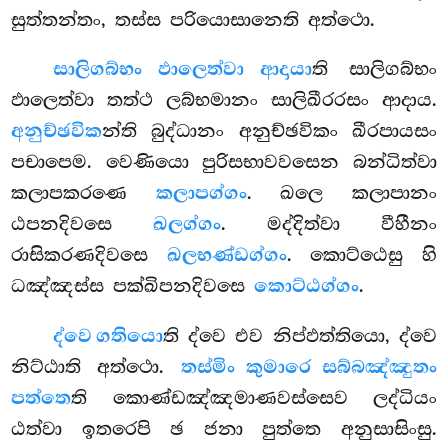
සුත්තන්තං, තස්ස පරියොසානෙති අත්ථො.
සාලිගබ්භං ඵාලෙත්වා ආදායා
ති සාලිගබ්භං
ඵාලෙත්වා තත්ථ ලබ්භමානං සාලිඛීරරසං ආදාය.
අනුච්ඡවික
න්ති බුද්ධානං අනුච්ඡවිකං ඛීරපායසං
පචාපෙම. වෙණියො පුරිසභාවවසෙන බන්ධිත්වා
කලාපකරණෙ
කලාපග්ගං
. ඛලෙ කලාපානං
ඨපනදිවසෙ
ඛලග්ගං
. මද්දිත්වා වීහීනං
රාසිකරණදිවසෙ
ඛලභණ්ඩග්ගං
. කොට්ඨෙසු හි
ධඤ්ඤස්ස පක්ඛිපනදිවසෙ
කොට්ඨග්ගං
.
ද්වෙ ගතියො
ති ද්වෙ එව නිප්ඵත්තියො, ද්වෙ
නිට්ඨාති අත්ථො.
තස්මිං කුමාරෙ සබ්බඤ්ඤුතං
පත්තෙ
ති කොණ්ඩඤ්ඤමාණවස්සෙව ලද්ධියං
ඨත්වා ඉතරෙපි ඡ ජනා පුත්තෙ අනුසාසිංසු.