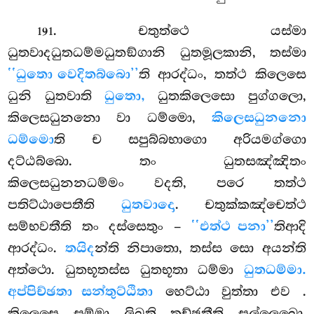
. චතුත්ථෙ යස්මා
191
ධුතවාදධුතධම්මධුතඞ්ගානි ධුතමූලකානි, තස්මා
‘‘ධුතො වෙදිතබ්බො’’
ති ආරද්ධං, තත්ථ කිලෙසෙ
ධුනි ධුතවාති
ධුතො,
ධුතකිලෙසො පුග්ගලො,
කිලෙසධුනනො වා ධම්මො,
කිලෙසධුනනො
ධම්මො
ති ච සපුබ්බභාගො අරියමග්ගො
දට්ඨබ්බො. තං ධුතසඤ්ඤිතං
කිලෙසධුනනධම්මං වදති, පරෙ තත්ථ
පතිට්ඨාපෙතීති
ධුතවාදො
. චතුක්කඤ්චෙත්ථ
සම්භවතීති තං දස්සෙතුං –
‘‘එත්ථ පනා’’
තිආදි
ආරද්ධං.
තයිද
න්ති නිපාතො, තස්ස සො අයන්ති
අත්ථො. ධුතභූතස්ස ධුතභූතා ධම්මා
ධුතධම්මා.
අප්පිච්ඡතා සන්තුට්ඨිතා
හෙට්ඨා වුත්තා එව
.
කිලෙසෙ සම්මා ලිඛති තච්ඡතීති සල්ලෙඛො,