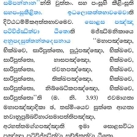
සම්පන්නාන’’
න්ති වුත්තං. සහ පංසූහි කීළිංසූති
සහපංසුකීළිතා. ඉධලොකත්තභාවමෙවා
ති
දිට්ඨධම්මිකඅත්තභාවමෙව.
සොළස පඤ්ඤා
පටිවිජ්ඣිත්වා ඨිතො
ති මජ්ඣිමනිකායෙ
අනුපදසුත්තන්තදෙසනාය
‘‘මහාපඤ්ඤො,
භික්ඛවෙ, සාරිපුත්තො, පුථුපඤ්ඤො, භික්ඛවෙ,
සාරිපුත්තො, හාසපඤ්ඤො, භික්ඛවෙ,
සාරිපුත්තො, ජවනපඤ්ඤො, භික්ඛවෙ,
සාරිපුත්තො, තික්ඛපඤ්ඤො, භික්ඛවෙ,
සාරිපුත්තො, නිබ්බෙධිකපඤ්ඤො, භික්ඛවෙ,
සාරිපුත්තො’’ති (ම. නි. 3.93) එවමාගතා
මහාපඤ්ඤාදිකා ඡ, තස්මිංයෙව සුත්තෙ ආගතා
නවානුපුබ්බවිහාරසමාපත්තිපඤ්ඤා,
අරහත්තමග්ගපඤ්ඤාති ඉමා සොළසවිධා
පඤ්ඤා පටිවිජ්ඣිත්වා සච්ඡිකත්වා ඨිතො.