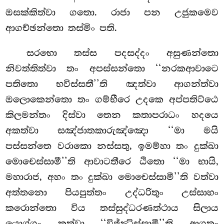
ඔසක්කිත්වා ගතො. රාජා පන උජුකමෙව
ආගච්ඡන්තො තස්මිං පති.
සරභො තස්ස පදසද්දං අසුණන්තො
නිවත්තිත්වා තං අපස්සන්තො ‘‘නරකආවාටෙ
පතිතො භවිස්සතී’’ති ඤත්වා ආගන්ත්වා
ඔලොකෙන්තො තං ගම්භීරෙ උදකෙ අප්පතිට්ඨෙ
කිලමන්තං දිස්වා තෙන කතාපරාධං හදයෙ
අකත්වා සඤ්ජාතකාරුඤ්ඤො ‘‘මා මයි
පස්සන්තෙ වරාකො නස්සතු, ඉමම්හා තං දුක්ඛා
මොචෙස්සාමී’’ති ආවාටතීරෙ ඨිතො ‘‘මා භායි,
මහාරාජ, අහං තං දුක්ඛා මොචෙස්සාමී’’ති වත්වා
අත්තනො පියපුත්තං උද්ධරිතුං උස්සාහං
කරොන්තො විය තස්සුද්ධරණත්ථාය සිලාය
යොග්ගං කත්වා ‘‘විජ්ඣිස්සාමී’’ති ආගතං