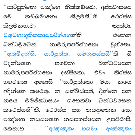
‘‘සාරිපුත්තො පඤ්හෙ නික්කඞ්ඛො, අජ්ඣාසයෙ
මෙ කඞ්ඛමානො කිලමතී’’ති ථෙරස්ස
කිලමනභාවං ඤත්වා.
චතුමහාභූතිකකායපරිග්ගහ
න්ති එතෙන
ඛන්ධමුඛෙන නාමරූපපරිග්ගහො වුත්තො.
‘‘භූතමිදන්ති, සාරිපුත්ත, සමනුපස්සසී’’
ති හි
වදන්තෙන භගවතා ඛන්ධවසෙන
නාමරූපපරිග්ගහො දස්සිතො. එවං කිරස්ස
භගවතො අහොසි ‘‘සාරිපුත්තො මයා නයෙ
අදින්නෙ කථෙතුං න සක්ඛිස්සති, දින්නෙ පන
නයෙ මමජ්ඣාසයං ගහෙත්වා ඛන්ධවසෙන
කථෙස්සතී’’ති. ථෙරස්ස සහ නයදානෙන සො
පඤ්හො නයසතෙන නයසහස්සෙන උපට්ඨාසි.
තෙනාහ –
‘‘අඤ්ඤාතං භගවා, අඤ්ඤාතං