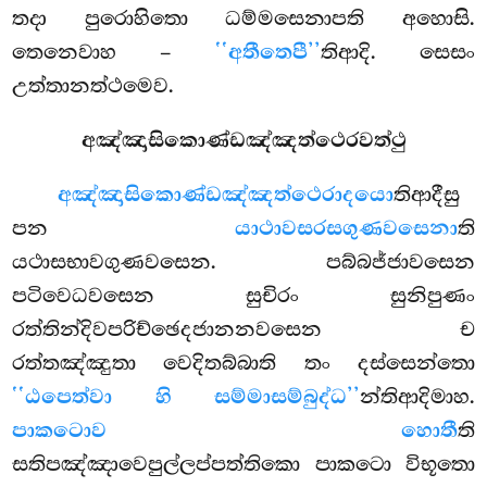
තදා පුරොහිතො ධම්මසෙනාපති අහොසි.
තෙනෙවාහ –
‘‘අතීතෙපී’’
තිආදි. සෙසං
උත්තානත්ථමෙව.
අඤ්ඤාසිකොණ්ඩඤ්ඤත්ථෙරවත්ථු
අඤ්ඤාසිකොණ්ඩඤ්ඤත්ථෙරාදයො
තිආදීසු
පන
යාථාවසරසගුණවසෙනා
ති
යථාසභාවගුණවසෙන. පබ්බජ්ජාවසෙන
පටිවෙධවසෙන සුචිරං සුනිපුණං
රත්තින්දිවපරිච්ඡෙදජානනවසෙන ච
රත්තඤ්ඤුතා වෙදිතබ්බාති තං දස්සෙන්තො
‘‘ඨපෙත්වා හි සම්මාසම්බුද්ධ’’
න්තිආදිමාහ.
පාකටොව හොතී
ති
සතිපඤ්ඤාවෙපුල්ලප්පත්තිකො පාකටො විභූතො