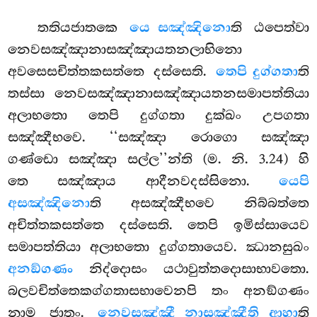
තතියජාතකෙ
යෙ සඤ්ඤිනො
ති ඨපෙත්වා
නෙවසඤ්ඤානාසඤ්ඤායතනලාභිනො
අවසෙසචිත්තකසත්තෙ දස්සෙති.
තෙපි දුග්ගතා
ති
තස්සා නෙවසඤ්ඤානාසඤ්ඤායතනසමාපත්තියා
අලාභතො තෙපි දුග්ගතා දුක්ඛං උපගතා
සඤ්ඤීභවෙ. ‘‘සඤ්ඤා රොගො සඤ්ඤා
ගණ්ඩො සඤ්ඤා සල්ල’’න්ති
(ම. නි. 3.24) හි
තෙ සඤ්ඤාය ආදීනවදස්සිනො.
යෙපි
අසඤ්ඤිනො
ති අසඤ්ඤීභවෙ නිබ්බත්තෙ
අචිත්තකසත්තෙ දස්සෙති. තෙපි ඉමිස්සායෙව
සමාපත්තියා අලාභතො දුග්ගතායෙව. ඣානසුඛං
අනඞ්ගණං
නිද්දොසං යථාවුත්තදොසාභාවතො.
බලවචිත්තෙකග්ගතාසභාවෙනපි තං අනඞ්ගණං
නාම ජාතං.
නෙවසඤ්ඤී නාසඤ්ඤීති ආහා
ති