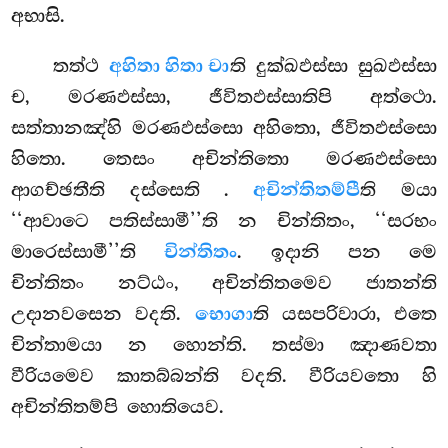
අභාසි.
තත්ථ
අහිතා හිතා චා
ති දුක්ඛඵස්සා සුඛඵස්සා
ච, මරණඵස්සා, ජීවිතඵස්සාතිපි අත්ථො.
සත්තානඤ්හි මරණඵස්සො අහිතො, ජීවිතඵස්සො
හිතො. තෙසං අචින්තිතො මරණඵස්සො
ආගච්ඡතීති දස්සෙති
.
අචින්තිතම්පී
ති මයා
‘‘ආවාටෙ පතිස්සාමී’’ති න චින්තිතං, ‘‘සරභං
මාරෙස්සාමී’’ති
චින්තිතං
. ඉදානි පන මෙ
චින්තිතං නට්ඨං, අචින්තිතමෙව ජාතන්ති
උදානවසෙන වදති.
භොගා
ති යසපරිවාරා, එතෙ
චින්තාමයා න හොන්ති. තස්මා ඤාණවතා
වීරියමෙව කාතබ්බන්ති වදති. වීරියවතො හි
අචින්තිතම්පි හොතියෙව.