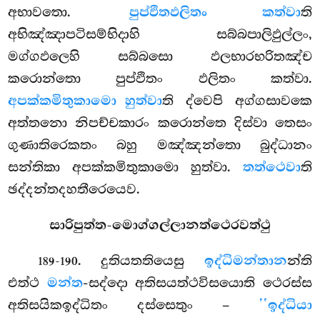
අභාවතො.
පුප්ඵිතඵලිතං කත්වා
ති
අභිඤ්ඤාපටිසම්භිදාහි සබ්බපාලිඵුල්ලං,
මග්ගඵලෙහි සබ්බසො ඵලභාරභරිතඤ්ච
කරොන්තො පුප්ඵිතං ඵලිතං කත්වා.
අපක්කමිතුකාමො හුත්වා
ති ද්වෙපි අග්ගසාවකෙ
අත්තනො නිපච්චකාරං කරොන්තෙ දිස්වා තෙසං
ගුණාතිරෙකතං බහු මඤ්ඤන්තො බුද්ධානං
සන්තිකා අපක්කමිතුකාමො හුත්වා.
තත්ථෙවා
ති
ඡද්දන්තදහතීරෙයෙව.
සාරිපුත්ත-මොග්ගල්ලානත්ථෙරවත්ථු
. දුතියතතියෙසු
ඉද්ධිමන්තාන
න්ති
189-190
එත්ථ
මන්ත
-සද්දො අතිසයත්ථවිසයොති ථෙරස්ස
අතිසයිකඉද්ධිතං දස්සෙතුං –
‘‘ඉද්ධියා