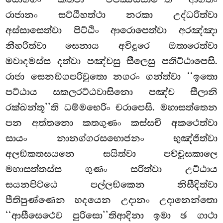
රාජානං සට්ඨිහත්ථා නරකා උද්ධරිත්වා
අස්සාසෙත්වා පිට්ඨිං ආරොපෙත්වා අරඤ්ඤා
නීහරිත්වා සෙනාය අවිදූරෙ ඔතාරෙත්වා
ඔවාදමස්ස දත්වා
පඤ්චසු සීලෙසු පතිට්ඨාපෙසි.
රාජා සෙනඞ්ගපරිවුතො නගරං ගන්ත්වා ‘‘ඉතො
පට්ඨාය සකලරට්ඨවාසිනො පඤ්ච සීලානි
රක්ඛන්තූ’’ති ධම්මභෙරිං චරාපෙසි. මහාසත්තෙන
පන අත්තනො කතගුණං කස්සචි අකථෙත්වා
සායං නානග්ගරසභොජනං භුඤ්ජිත්වා
අලඞ්කතසයනෙ සයිත්වා පච්චූසකාලෙ
මහාසත්තස්ස ගුණං සරිත්වා උට්ඨාය
සයනපිට්ඨෙ පල්ලඞ්කෙන නිසීදිත්වා
පීතිපුණ්ණෙන හදයෙන උදානං උදානෙන්තො
‘‘ආසීසෙථෙව පුරිසො’’තිආදිනා ඉමා ඡ ගාථා