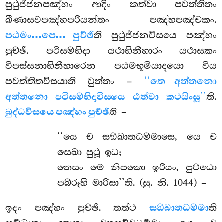
පුථුජ්ජනපඤ්හං ආදිං කත්වා පවත්තිතං
ඛීණාසවපඤ්හපරියන්තං පඤ්හපඤ්චකං.
පඨමං…පෙ… පුච්ඡී
ති පුථුජ්ජනවිසයෙ පඤ්හං
පුච්ඡි. පටිසම්භිදා යථාභිනීහාරං
යථාසකං
විපස්සනාභිනීහාරෙන පඨමභූමියාදයො විය
පවත්තිතවිසයාති වුත්තං –
‘‘තෙ අත්තනො
අත්තනො පටිසම්භිදාවිසයෙ ඨත්වා කථයිංසූ’’
ති.
බුද්ධවිසයෙ පඤ්හං පුච්ඡී
ති –
‘‘යෙ ච සඞ්ඛාතධම්මාසෙ, යෙ ච
සෙඛා පුථූ ඉධ;
තෙසං මෙ නිපකො ඉරියං, පුට්ඨො
පබ්රූහි මාරිසා’’ති. (සු. නි. 1044) –
ඉදං පඤ්හං පුච්ඡි. තත්ථ
සඞ්ඛාතධම්මා
ති