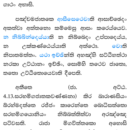
ගාථං අභාසි.
පඤ්චමජාතකෙ
ආසීසෙථෙවා
ති ආසාච්ඡෙදං
අකත්වා අත්තනො කම්මෙසු ආසං කරෙය්යෙව.
න නිබ්බින්දෙය්යා
ති න නිබ්බෙදං උප්පාදෙය්ය,
න උක්කණ්ඨෙය්යාති අත්ථො.
වො
ති
නිපාතමත්තං.
යථා ඉච්ඡි
න්ති අහඤ්හි සට්ඨිහත්ථා
නරකා උට්ඨානං ඉච්ඡිං, සොම්හි තථෙව ජාතො,
තතො උට්ඨිතොයෙවාති දීපෙති.
අතීතෙ (ජා. අට්ඨ.
4.13.සරභමිගජාතකවණ්ණනා) කිර බාරාණසියං
බ්රහ්මදත්තෙ රජ්ජං කාරෙන්තෙ බොධිසත්තො
සරභමිගයොනියං නිබ්බත්තිත්වා අරඤ්ඤෙ
පටිවසති. රාජා මිගවිත්තකො අහොසි