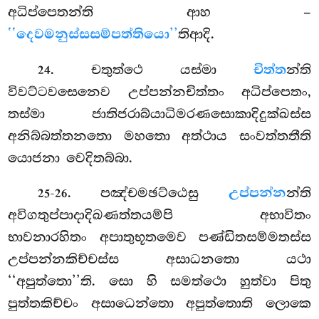
අධිප්පෙතන්ති ආහ –
‘‘දෙවමනුස්සසම්පත්තියො’’
තිආදි.
. චතුත්ථෙ යස්මා
චිත්ත
න්ති
24
විවට්ටවසෙනෙව උප්පන්නචිත්තං අධිප්පෙතං,
තස්මා ජාතිජරාබ්යාධිමරණසොකාදිදුක්ඛස්ස
අනිබ්බත්තනතො මහතො අත්ථාය සංවත්තතීති
යොජනා වෙදිතබ්බා.
. පඤ්චමඡට්ඨෙසු
උප්පන්න
න්ති
25-26
අවිගතුප්පාදාදිඛණත්තයම්පි අභාවිතං
භාවනාරහිතං අපාතුභූතමෙව පණ්ඩිතසම්මතස්ස
උප්පන්නකිච්චස්ස අසාධනතො යථා
‘‘අපුත්තො’’ති. සො හි සමත්ථො හුත්වා පිතු
පුත්තකිච්චං අසාධෙන්තො අපුත්තොති ලොකෙ