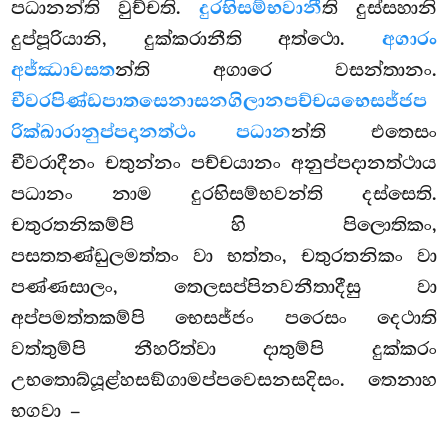
පධානන්ති වුච්චති.
දුරභිසම්භවානී
ති දුස්සහානි
දුප්පූරියානි, දුක්කරානීති අත්ථො.
අගාරං
අජ්ඣාවසත
න්ති අගාරෙ වසන්තානං.
චීවරපිණ්ඩපාතසෙනාසනගිලානපච්චයභෙසජ්ජප
රික්ඛාරානුප්පදානත්ථං පධාන
න්ති එතෙසං
චීවරාදීනං චතුන්නං පච්චයානං අනුප්පදානත්ථාය
පධානං නාම දුරභිසම්භවන්ති දස්සෙති.
චතුරතනිකම්පි හි පිලොතිකං,
පසතතණ්ඩුලමත්තං වා භත්තං, චතුරතනිකං වා
පණ්ණසාලං, තෙලසප්පිනවනීතාදීසු වා
අප්පමත්තකම්පි භෙසජ්ජං පරෙසං දෙථාති
වත්තුම්පි නීහරිත්වා දාතුම්පි දුක්කරං
උභතොබ්යූළ්හසඞ්ගාමප්පවෙසනසදිසං. තෙනාහ
භගවා –