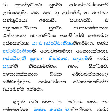
වා අසන්තුට්ඨො හුත්වා අරහත්තමග්ගමෙව
උප්පාදෙසිං. යාව සො න උප්පජ්ජි, න තාවාහං
සන්තුට්ඨො අහොසිං. පධානස්මිං ච
අනුක්කණ්ඨිතො හුත්වා අනොසක්කනාය
ඨත්වායෙව පධානකිරියං අකාසි’’න්ති ඉමමත්ථං
දස්සෙන්තො
යා ච අප්පටිවානිතා
තිආදිමාහ. තත්ථ
අප්පටිවානිතා
ති අප්පටික්කමනා අනොසක්කනා.
අප්පටිවානී සුදාහං
,
භික්ඛවෙ, පදහාමී
ති එත්ථ
සුද
න්ති නිපාතමත්තං. අහං, භික්ඛවෙ,
අනොසක්කනායං ඨිතො බොධිසත්තකාලෙ
සබ්බඤ්ඤුතං පත්ථෙන්තො පධානමකාසින්ති
අයමෙත්ථ අත්ථො.
ඉදානි යථා තෙන තං පධානං කතං, තං
දස්සෙන්තො
කාමං තචො චා
තිආදිමාහ. තත්ථ