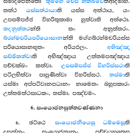
සමාදපෙන්තො
තුම්හෙ චෙපි භික්ඛවෙ
තිආදිමාහ.
තත්ථ
යස්සත්ථායා
ති යස්ස අත්ථාය, යං
උපසම්පජ්ජ විහරිතුකාමා හුත්වාති අත්ථො.
තදනුත්තර
න්ති තං අනුත්තරං.
බ්රහ්මචරියපරියොසාන
න්ති මග්ගබ්රහ්මචරියස්ස
පරියොසානභූතං අරියඵලං.
අභිඤ්ඤා
සච්ඡිකත්වා
ති අභිඤ්ඤාය උත්තමපඤ්ඤාය
පච්චක්ඛං කත්වා.
උපසම්පජ්ජ විහරිස්සථා
ති
පටිලභිත්වා පාපුණිත්වා විහරිස්සථ.
තස්මා
ති
යස්මා අප්පටිවානපධානං නාමෙතං බහූපකාරං
උත්තමත්ථසාධකං, තස්මා. පඤ්චමං.
6. සංයොජනසුත්තවණ්ණනා
. ඡට්ඨෙ
සංයොජනියෙසු ධම්මෙසූ
ති
6
දසන්නං සංයොජනානං පච්චයභූතෙසු