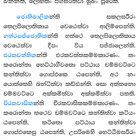
ඛනන්ති, ලොහිතං පග්ඝරිත්වා මුඛං පූරෙති.
ජොතිමාලික
න්ති සකලසරීරං
තෙලපිලොතිකාය වෙඨෙත්වා ආලිම්පෙන්ති.
හත්ථපජ්ජොතික
න්ති හත්ථෙ තෙලපිලොතිකාය
වෙඨෙත්වා දීපං විය පජ්ජාලෙන්ති.
එරකවත්තික
න්ති එරකවත්තකම්මකාරණං. තං
කරොන්තා හෙට්ඨාගීවතො පට්ඨාය චම්මවට්ටෙ
කන්තිත්වා ගොප්ඵකෙ ඨපෙන්ති, අථ නං
යොත්තෙහි බන්ධිත්වා කඩ්ඪන්ති. සො අත්තනො
චම්මවට්ටෙ අක්කමිත්වා අක්කමිත්වා පතති.
චීරකවාසික
න්ති චීරකවාසිකකම්මකාරණං. තං
කරොන්තා තථෙව චම්මවට්ටෙ කන්තිත්වා කටියං
ඨපෙන්ති, කටිතො පට්ඨාය කන්තිත්වා
ගොප්ඵකෙසු ඨපෙන්ති, උපරිමෙහි හෙට්ඨිමසරීරං