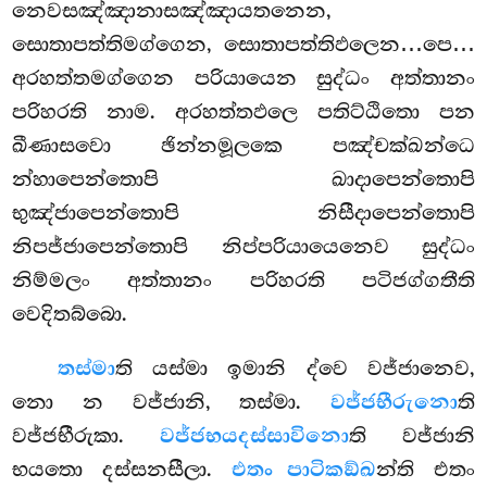
නෙවසඤ්ඤානාසඤ්ඤායතනෙන,
සොතාපත්තිමග්ගෙන, සොතාපත්තිඵලෙන…පෙ…
අරහත්තමග්ගෙන පරියායෙන සුද්ධං අත්තානං
පරිහරති නාම. අරහත්තඵලෙ පතිට්ඨිතො පන
ඛීණාසවො ඡින්නමූලකෙ පඤ්චක්ඛන්ධෙ
න්හාපෙන්තොපි ඛාදාපෙන්තොපි
භුඤ්ජාපෙන්තොපි නිසීදාපෙන්තොපි
නිපජ්ජාපෙන්තොපි නිප්පරියායෙනෙව සුද්ධං
නිම්මලං අත්තානං පරිහරති පටිජග්ගතීති
වෙදිතබ්බො.
තස්මා
ති යස්මා ඉමානි ද්වෙ වජ්ජානෙව,
නො න වජ්ජානි, තස්මා.
වජ්ජභීරුනො
ති
වජ්ජභීරුකා.
වජ්ජභයදස්සාවිනො
ති වජ්ජානි
භයතො දස්සනසීලා.
එතං පාටිකඞ්ඛ
න්ති එතං