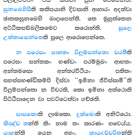
පලාලවට්ටිං විය කත්වා පුන වෙඨෙන්ති.
සුනඛෙහිපී
ති කතිපයානි දිවසානි ආහාරං අදත්වා
ඡාතකසුනඛෙහි ඛාදාපෙන්ති. තෙ මුහුත්තෙන
අට්ඨිකසඞ්ඛලිකමෙව කරොන්ති.
සූලෙ
උත්තාසෙන්තෙ
ති සූලෙ ආරොපෙන්තෙ.
න පරෙසං පාභතං විලුම්පන්තො චරතී
ති
පරෙසං සන්තකං භණ්ඩං පරම්මුඛං ආභතං
අන්තමසො අන්තරවීථියං පතිතං
සහස්සභණ්ඩිකම්පි දිස්වා ‘‘ඉමිනා ජීවිස්සාමී’’ති
විලුම්පන්තො න විචරති, කො ඉමිනා අත්ථොති
පිට්ඨිපාදෙන වා පවට්ටෙත්වා ගච්ඡති.
පාපකො
ති
ලාමකො.
දුක්ඛො
ති අනිට්ඨො.
කිඤ්ච ත
න්ති කිං නාම තං කාරණං භවෙය්ය.
යාහ
න්ති යෙන අහං.
කායදුච්චරිත
න්ති