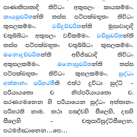
පාණාතිපාතාදි තිවිධං අකුසලං කායකම්මං.
කායසුචරිත
න්ති තස්ස පටිපක්ඛභූතං තිවිධං
කුසලකම්මං.
වචීදුච්චරිත
න්ති මුසාවාදාදි
චතුබ්බිධං අකුසලං වචීකම්මං.
වචීසුචරිත
න්ති
තස්ස පටිපක්ඛභූතං චතුබ්බිධං කුසලකම්මං.
මනොදුච්චරිත
න්ති අභිජ්ඣාදි තිවිධං
අකුසලකම්මං.
මනොසුචරිත
න්ති තස්ස
පටිපක්ඛභූතං තිවිධං කුසලකම්මං.
සුද්ධං
අත්තානං පරිහරතී
ති එත්ථ දුවිධා සුද්ධි –
පරියායතො ච නිප්පරියායතො ච.
සරණගමනෙන හි පරියායෙන සුද්ධං අත්තානං
පරිහරති නාම. තථා පඤ්චහි සීලෙහි, දසහි
සීලෙහි – චතුපාරිසුද්ධිසීලෙන,
පඨමජ්ඣානෙන…පෙ…