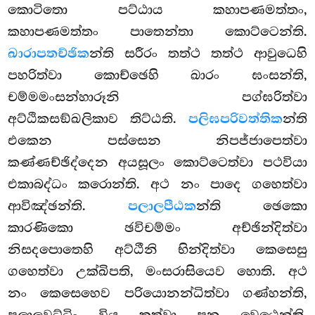
කොටිතො පට්ඨාය කහාපණමත්තං,
කහාපණමත්තං පාතෙන්තා කොට්ටෙන්ති.
ඛාරාපතච්ඡික
න්ති සරීරං තත්ථ තත්ථ ආවුධෙහි
පහරිත්වා කොච්ඡෙහි ඛාරං ඝංසන්ති,
චම්මමංසන්හාරූනි පග්ඝරිත්වා
අට්ඨිකසඞ්ඛලිකාව තිට්ඨති.
පලිඝපරිවත්තික
න්ති
එකෙන පස්සෙන නිපජ්ජාපෙත්වා
කණ්ණච්ඡිද්දෙන අයසූලං කොට්ටෙත්වා පථවියා
එකාබද්ධං කරොන්ති. අථ නං පාදෙ
ගහෙත්වා
ආවිඤ්ඡන්ති.
පලාලපීඨක
න්ති ඡෙකො
කාරණිකො ඡවිචම්මං අච්ඡින්දිත්වා
නිසදපොතෙහි අට්ඨීනි භින්දිත්වා කෙසෙසු
ගහෙත්වා උක්ඛිපති, මංසරාසියෙව හොති. අථ
නං කෙසෙහෙව පරියොනන්ධිත්වා ගණ්හන්ති,