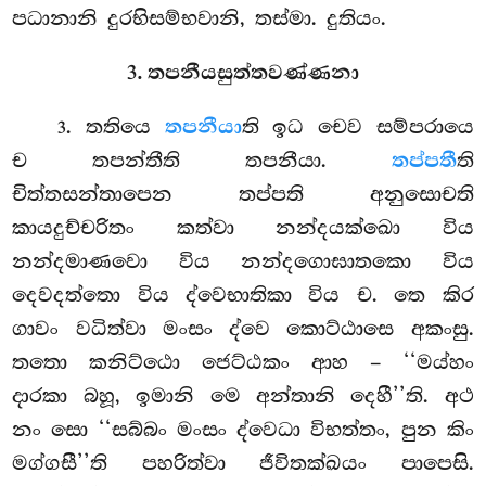
පධානානි දුරභිසම්භවානි, තස්මා. දුතියං.
3. තපනීයසුත්තවණ්ණනා
. තතියෙ
තපනීයා
ති ඉධ චෙව සම්පරායෙ
3
ච තපන්තීති තපනීයා.
තප්පතී
ති
චිත්තසන්තාපෙන
තප්පති අනුසොචති
කායදුච්චරිතං කත්වා නන්දයක්ඛො විය
නන්දමාණවො විය නන්දගොඝාතකො විය
දෙවදත්තො විය ද්වෙභාතිකා විය ච. තෙ කිර
ගාවං වධිත්වා මංසං ද්වෙ කොට්ඨාසෙ අකංසු.
තතො කනිට්ඨො ජෙට්ඨකං ආහ – ‘‘මය්හං
දාරකා බහූ, ඉමානි මෙ අන්තානි දෙහී’’ති. අථ
නං සො ‘‘සබ්බං මංසං ද්වෙධා විභත්තං, පුන කිං
මග්ගසී’’ති පහරිත්වා ජීවිතක්ඛයං පාපෙසි.