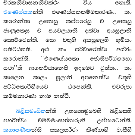
චීරකනිවාසනනිවත්ථං විය හොති.
එණෙය්යක
න්ති එණෙය්යකකම්මකාරණං. තං
කරොන්තා උභොසු කප්පරෙසු ච උභොසු
ජාණුකෙසු ච අයවලයානි දත්වා අයසූලානි
කොට්ටෙන්ති. සො චතූහි අයසූලෙහි භූමියං
පතිට්ඨහති. අථ නං පරිවාරෙත්වා අග්ගිං
කරොන්ති. ‘‘එණෙය්යකො ජොතිපරිග්ගහො
යථා’’ති ආගතට්ඨානෙපි ඉදමෙව වුත්තං. තං
කාලෙන කාලං සූලානි අපනෙත්වා චතූහි
අට්ඨිකොටීහියෙව ඨපෙන්ති. එවරූපා
කම්මකාරණා නාම නත්ථි.
බළිසමංසික
න්ති
උභතොමුඛෙහි බළිසෙහි
පහරිත්වා චම්මමංසන්හාරූනි උප්පාටෙන්ති.
කහාපණික
න්ති සකලසරීරං තිණ්හාහි වාසීහි