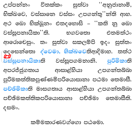
උප්පන්නං විතක්කං සුත්වා ‘‘අනුජානාමි,
භික්ඛවෙ, වස්සානෙ වස්සං උපගන්තු’’න්ති ආහ.
අථ ඛො භික්ඛූනං එතදහොසි – ‘‘කති නු ඛො
වස්සූපනායිකා’’ති. භගවතො එතමත්ථං
ආරොචෙසුං. තං සුත්වා සකලම්පි ඉදං සුත්තං
දෙසෙන්තො
ද්වෙමා, භික්ඛවෙ
තිආදිමාහ. තත්ථ
📜
වස්සූපනායිකා
ති වස්සූපගමනානි.
පුරිමිකා
ති
අපරජ්ජුගතාය ආසාළ්හියා උපගන්තබ්බා
පුරිමකත්තිකපුණ්ණමිපරියොසානා පඨමා තෙමාසී.
පච්ඡිමිකා
ති මාසගතාය ආසාළ්හියා උපගන්තබ්බා
පච්ඡිමකත්තිකපරියොසානා පච්ඡිමා තෙමාසීති.
දසමං.
කම්මකාරණවග්ගො පඨමො.