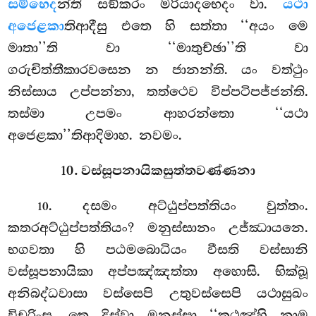
සම්භෙද
න්ති සඞ්කරං මරියාදභෙදං වා.
යථා
අජෙළකා
තිආදීසු එතෙ හි සත්තා ‘‘අයං මෙ
මාතා’’ති වා ‘‘මාතුච්ඡා’’ති වා
ගරුචිත්තීකාරවසෙන න ජානන්ති. යං වත්ථුං
නිස්සාය උප්පන්නා, තත්ථෙව විප්පටිපජ්ජන්ති.
තස්මා උපමං ආහරන්තො ‘‘යථා
අජෙළකා’’තිආදිමාහ. නවමං.
10. වස්සූපනායිකසුත්තවණ්ණනා
. දසමං
අට්ඨුප්පත්තියං වුත්තං.
10
කතරඅට්ඨුප්පත්තියං? මනුස්සානං උජ්ඣායනෙ.
භගවතා හි පඨමබොධියං වීසති වස්සානි
වස්සූපනායිකා අප්පඤ්ඤත්තා අහොසි. භික්ඛූ
අනිබද්ධවාසා වස්සෙපි උතුවස්සෙපි යථාසුඛං
විචරිංසු. තෙ දිස්වා මනුස්සා ‘‘කථඤ්හි නාම