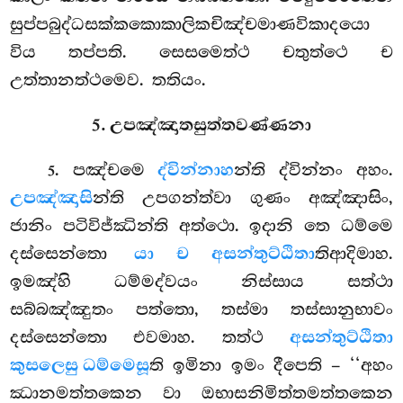
සුප්පබුද්ධසක්කකොකාලිකචිඤ්චමාණවිකාදයො
විය තප්පති. සෙසමෙත්ථ චතුත්ථෙ ච
උත්තානත්ථමෙව. තතියං.
5. උපඤ්ඤාතසුත්තවණ්ණනා
. පඤ්චමෙ
ද්වින්නාහ
න්ති ද්වින්නං අහං.
5
උපඤ්ඤාසි
න්ති උපගන්ත්වා ගුණං අඤ්ඤාසිං,
ජානිං පටිවිජ්ඣින්ති අත්ථො. ඉදානි තෙ ධම්මෙ
දස්සෙන්තො
යා ච අසන්තුට්ඨිතා
තිආදිමාහ.
ඉමඤ්හි
ධම්මද්වයං නිස්සාය සත්ථා
සබ්බඤ්ඤුතං පත්තො, තස්මා තස්සානුභාවං
දස්සෙන්තො එවමාහ. තත්ථ
අසන්තුට්ඨිතා
කුසලෙසු ධම්මෙසූ
ති ඉමිනා ඉමං දීපෙති – ‘‘අහං
ඣානමත්තකෙන වා ඔභාසනිමිත්තමත්තකෙන