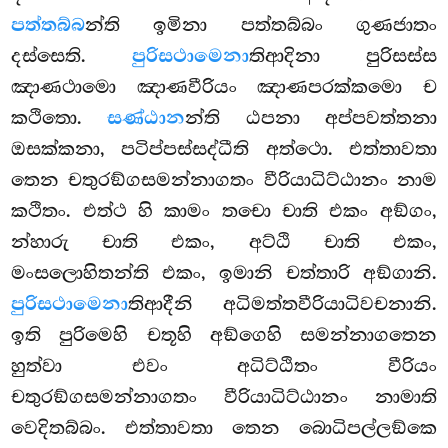
පත්තබ්බ
න්ති
ඉමිනා පත්තබ්බං ගුණජාතං
දස්සෙති.
පුරිසථාමෙනා
තිආදිනා පුරිසස්ස
ඤාණථාමො ඤාණවීරියං ඤාණපරක්කමො ච
කථිතො.
සණ්ඨාන
න්ති ඨපනා අප්පවත්තනා
ඔසක්කනා, පටිප්පස්සද්ධීති අත්ථො. එත්තාවතා
තෙන චතුරඞ්ගසමන්නාගතං වීරියාධිට්ඨානං නාම
කථිතං. එත්ථ හි කාමං තචො චාති එකං අඞ්ගං,
න්හාරු චාති එකං, අට්ඨි චාති එකං,
මංසලොහිතන්ති එකං, ඉමානි චත්තාරි අඞ්ගානි.
පුරිසථාමෙනා
තිආදීනි අධිමත්තවීරියාධිවචනානි.
ඉති පුරිමෙහි චතූහි අඞ්ගෙහි සමන්නාගතෙන
හුත්වා එවං අධිට්ඨිතං වීරියං
චතුරඞ්ගසමන්නාගතං වීරියාධිට්ඨානං නාමාති
වෙදිතබ්බං. එත්තාවතා
තෙන බොධිපල්ලඞ්කෙ