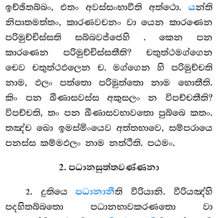
ඉච්ඡිතබ්බං, එතං අවස්සංභාවීති අත්ථො.
ය
න්ති
නිපාතමත්තං, කාරණවචනං වා යෙන කාරණෙන
පරිමුච්චිස්සති සබ්බවජ්ජෙහි
. කෙන පන
කාරණෙන පරිමුච්චිස්සතීති? චතුත්ථමග්ගෙන
චෙව චතුත්ථඵලෙන ච. මග්ගෙන
හි පරිමුච්චති
නාම, ඵලං පත්තො පරිමුත්තො නාම හොතීති.
කිං පන
ඛීණාසවස්ස අකුසලං න විපච්චතීති?
විපච්චති, තං පන ඛීණාසවභාවතො පුබ්බෙ කතං.
තඤ්ච ඛො ඉමස්මිංයෙව අත්තභාවෙ, සම්පරායෙ
පනස්ස කම්මඵලං නාම නත්ථීති. පඨමං.
2. පධානසුත්තවණ්ණනා
. දුතියෙ
පධානානී
ති වීරියානි. වීරියඤ්හි
2
පදහිතබ්බතො පධානභාවකරණතො වා