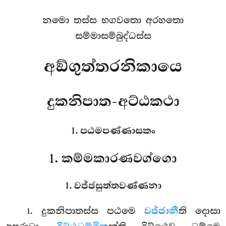
නමො තස්ස භගවතො අරහතො
සම්මාසම්බුද්ධස්ස
අඞ්ගුත්තරනිකායෙ
දුකනිපාත-අට්ඨකථා
1. පඨමපණ්ණාසකං
1. කම්මකාරණවග්ගො
1. වජ්ජසුත්තවණ්ණනා
. දුකනිපාතස්ස
පඨමෙ
වජ්ජානී
ති දොසා
1