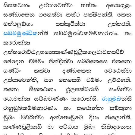
සීසකටාහං උප්පාටෙත්වා තත්තං අයොගුළං
සණ්ඩාසෙන ගහෙත්වා තත්ථ පක්ඛිපන්ති, තෙන
මත්ථලුඞ්ගං පක්කුථිත්වා
උත්තරති.
සඞ්ඛමුණ්ඩික
න්ති සඞ්ඛමුණ්ඩකම්මකාරණං. තං
කරොන්තා
උත්තරොට්ඨඋභතොකණ්ණචූළිකගලවාටකපරිච්
ඡෙදෙන
චම්මං ඡින්දිත්වා සබ්බකෙසෙ එකතො
ගණ්ඨිං කත්වා දණ්ඩකෙන වෙඨෙත්වා
උප්පාටෙන්ති, සහ කෙසෙහි චම්මං උට්ඨහති.
තතො සීසකටාහං ථූලසක්ඛරාහි ඝංසිත්වා
ධොවන්තා සඞ්ඛවණ්ණං කරොන්ති.
රාහුමුඛ
න්ති
රාහුමුඛකම්මකාරණං. තං කරොන්තා සඞ්කුනා
මුඛං විවරිත්වා අන්තොමුඛෙ දීපං ජාලෙන්ති,
කණ්ණචූළිකාහි වා පට්ඨාය මුඛං නිඛාදනෙන