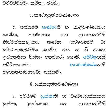
වට්ටවිවට්ටං කථිතං. ඡට්ඨං.
7. කණ්හසුත්තවණ්ණනා
. සත්තමෙ
කණ්හා
ති න කාළවණ්ණතාය
7
කණ්හා, කණ්හතාය පන උපනෙන්තීති
නිප්ඵත්තිකාළතාය කණ්හා. සරසෙනාපි වා
සබ්බාකුසලධම්මා කණ්හා එව. න හි තෙසං
උප්පත්තියා චිත්තං පභස්සරං හොති.
අහිරික
න්ති
අහිරිකභාවො.
අනොත්තප්ප
න්ති
අනොත්තාපිභාවො. සත්තමං.
8. සුක්කසුත්තවණ්ණනා
. අට්ඨමෙ
සුක්කා
ති න වණ්ණසුක්කතාය
8
සුක්කා, සුක්කතාය පන උපනෙන්තීති