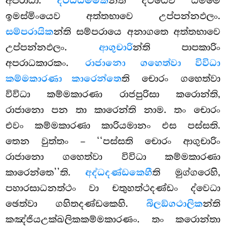
අපරාධා.
දිට්ඨධම්මික
න්ති දිට්ඨෙව ධම්මෙ
ඉමස්මිංයෙව අත්තභාවෙ උප්පන්නඵලං.
සම්පරායික
න්ති සම්පරායෙ අනාගතෙ අත්තභාවෙ
උප්පන්නඵලං.
ආගුචාරි
න්ති පාපකාරිං
අපරාධකාරකං.
රාජානො ගහෙත්වා විවිධා
කම්මකාරණා කාරෙන්තෙ
ති චොරං ගහෙත්වා
විවිධා කම්මකාරණා රාජපුරිසා කරොන්ති,
රාජානො පන තා කාරෙන්ති නාම. තං චොරං
එවං
කම්මකාරණා කාරියමානං එස පස්සති.
තෙන වුත්තං – ‘‘පස්සති චොරං ආගුචාරිං
රාජානො ගහෙත්වා විවිධා කම්මකාරණා
කාරෙන්තෙ’’ති.
අද්ධදණ්ඩකෙහී
ති මුග්ගරෙහි,
පහාරසාධනත්ථං වා චතුහත්ථදණ්ඩං ද්වෙධා
ඡෙත්වා ගහිතදණ්ඩකෙහි.
බිලඞ්ගථාලික
න්ති
කඤ්ජියඋක්ඛලිකකම්මකාරණං. තං කරොන්තා