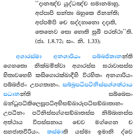
‘‘දානඤ්ච යුද්ධඤ්ච සමානමාහු,
අප්පාපි සන්තා බහුකෙ ජිනන්ති;
අප්පම්පි චෙ සද්දහානො දදාති,
තෙනෙව සො හොති සුඛී පරත්ථා’’ති.
(ජා. 1.8.72; සං. නි. 1.33);
අගාරස්මා අනගාරියං පබ්බජිතාන
න්ති
ගෙහතො නික්ඛමිත්වා අගාරස්ස ඝරාවාසස්ස
හිතාවහෙහි කසිගොරක්ඛාදීහි විරහිතං අනගාරියං
පබ්බජ්ජං උපගතානං.
සබ්බූපධිපටිනිස්සග්ගත්ථාය
පධාන
න්ති සබ්බෙසං
ඛන්ධූපධිකිලෙසූපධිඅභිසඞ්ඛාරූපධිසඞ්ඛාතානං
උපධීනං පටිනිස්සග්ගසඞ්ඛාතස්ස නිබ්බානස්ස
අත්ථාය විපස්සනාය චෙව මග්ගෙන ච
සහජාතවීරියං.
තස්මා
ති
යස්මා ඉමානි ද්වෙ