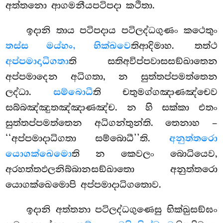
අත්තනො ආගමනීයපටිපදා කථිතා.
ඉදානි තාය පටිපදාය පටිලද්ධගුණං කථෙතුං
තස්ස මය්හං, භික්ඛවෙ
තිආදිමාහ. තත්ථ
අප්පමාදාධිගතා
ති සතිඅවිප්පවාසසඞ්ඛාතෙන
අප්පමාදෙන අධිගතා, න සුත්තප්පමත්තෙන
ලද්ධා.
සම්බොධී
ති චතුමග්ගඤාණඤ්චෙව
සබ්බඤ්ඤුතඤ්ඤාණඤ්ච. න හි සක්කා එතං
සුත්තප්පමත්තෙන අධිගන්තුන්ති. තෙනාහ –
‘‘අප්පමාදාධිගතා සම්බොධී’’ති.
අනුත්තරො
යොගක්ඛෙමො
ති න කෙවලං බොධියෙව,
අරහත්තඵලනිබ්බානසඞ්ඛාතො අනුත්තරො
යොගක්ඛෙමොපි අප්පමාදාධිගතොව.
ඉදානි අත්තනා පටිලද්ධගුණෙසු භික්ඛුසඞ්ඝං