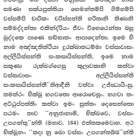
සමණා සක්යපුත්තියා හෙමන්තම්පි ගිම්හම්පි
වස්සම්පි චාරිකං චරිස්සන්ති හරිතානි තිණානි
සම්මද්දන්තා එකින්ද්රියං ජීවං විහෙඨෙන්තා බහූ
ඛුද්දකෙ පාණෙ සඞ්ඝාතං ආපාදෙන්තා. ඉමෙ හි
නාම අඤ්ඤතිත්ථියා දුරක්ඛාතධම්මා වස්සාවාසං
අල්ලීයිස්සන්ති සංකසායිස්සන්ති, ඉමෙ නාම
සකුණා රුක්ඛග්ගෙසු කුලාවකානි කත්වා
වස්සාවාසං අල්ලීයිස්සන්ති
සංකසායිස්සන්තී’’තිආදීනි වත්වා උජ්ඣායිංසු.
තමත්ථං භික්ඛූ භගවතො ආරොචෙසුං. භගවා තං
අට්ඨුප්පත්තිං කත්වා ඉමං සුත්තං දෙසෙන්තො
පඨමං තාව ‘‘අනුජානාමි, භික්ඛවෙ, වස්සං
උපගන්තු’’න්ති (මහාව. 184) එත්තකමෙවාහ. අථ
භික්ඛූනං ‘‘කදා නු ඛො වස්සං උපගන්තබ්බ’’න්ති