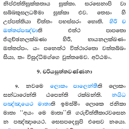
නිප්ඵත්තිසුක්කතාය සුක්කා. සරසෙනාපි වා
සබ්බකුසලධම්මා සුක්කා එව. තෙසං හි
උප්පත්තියා චිත්තං පභස්සරං හොති.
හිරී ච
ඔත්තප්පඤ්චා
ති එත්ථ පාපතො
ජිගුච්ඡනලක්ඛණා හිරී, භායනලක්ඛණං
ඔත්තප්පං. යං පනෙත්ථ විත්ථාරතො වත්තබ්බං
සියා, තං විසුද්ධිමග්ගෙ වුත්තමෙව. අට්ඨමං.
9. චරියසුත්තවණ්ණනා
. නවමෙ
ලොකං පාලෙන්තී
ති ලොකං
9
සන්ධාරෙන්ති ඨපෙන්ති රක්ඛන්ති.
නයිධ
පඤ්ඤායෙථ මාතා
ති ඉමස්මිං ලොකෙ ජනිකා
මාතා ‘‘අයං මෙ මාතා’’ති
ගරුචිත්තීකාරවසෙන
න පඤ්ඤායෙථ. සෙසපදෙසුපි එසෙව නයො.