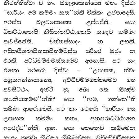
නිවත්තිත්වා ච නං ඔලොකෙන්තො මතං දිස්වා
‘‘භාරියං මෙ කම්මං කත’’න්ති චිත්තං උප්පාදෙසි.
අථස්ස බලවසොකො උප්පජ්ජි. සො
ඨිතට්ඨානෙපි නිසින්නට්ඨානෙපි තදෙව කම්මං
ආවජ්ජෙති, චිත්තස්සාදං න ලභති.
අසිතපීතඛායිතසායිතම්පිස්ස සරීරෙ ඔජං න
ඵරති, අට්ඨිචම්මමත්තමෙව අහොසි. අථ නං
එකො ථෙරො දිස්වා – ‘‘උපාසක, ත්වං
පහූතඅන්නපානො, අට්ඨිචම්මමත්තමෙව තෙ
අවසිට්ඨං, අත්ථි නු ඛො තෙ කිඤ්චි
තපනීයකම්ම’’න්ති? සො ‘‘ආම, භන්තෙ’’ති
සබ්බං ආරොචෙසි. අථ නං ථෙරො ‘‘භාරියං තෙ
උපාසක කම්මං කතං, අනපරාධට්ඨානෙ
අපරද්ධ’’න්ති ආහ. සො තෙනෙව කම්මෙන
කාලං කත්වා නිරයෙ නිබ්බත්තො. වචීදුච්චරිතෙන