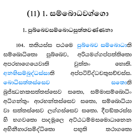
(11) 1. සම්බොධවග්ගො
1. පුබ්බෙවසම්බොධසුත්තවණ්ණනා
. තතියස්ස
පඨමෙ
පුබ්බෙව සම්බොධා
ති
104
සම්බොධිතො පුබ්බෙව, අරියමග්ගප්පත්තිතො
අපරභාගෙයෙවාති වුත්තං හොති.
අනභිසම්බුද්ධස්සා
ති අප්පටිවිද්ධචතුසච්චස්ස.
බොධිසත්තස්සෙව සතො
ති
බුජ්ඣනකසත්තස්සෙව සතො, සම්මාසම්බොධිං
අධිගන්තුං ආරභන්තස්සෙව සතො, සම්බොධියා
වා සත්තස්සෙව ලග්ගස්සෙව සතො. දීපඞ්කරස්ස
හි භගවතො පාදමූලෙ අට්ඨධම්මසමොධානෙන
අභිනීහාරසමිද්ධිතො පභුති තථාගතො