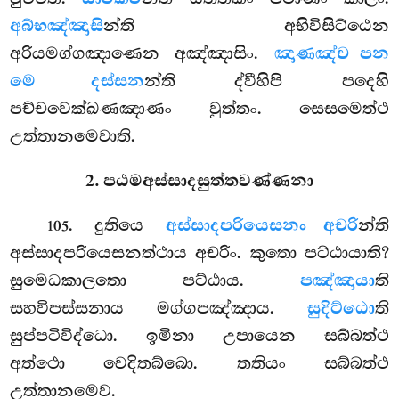
අබ්භඤ්ඤාසි
න්ති අභිවිසිට්ඨෙන
අරියමග්ගඤාණෙන අඤ්ඤාසිං.
ඤාණඤ්ච පන
මෙ දස්සන
න්ති ද්වීහිපි පදෙහි
පච්චවෙක්ඛණඤාණං වුත්තං. සෙසමෙත්ථ
උත්තානමෙවාති.
2. පඨමඅස්සාදසුත්තවණ්ණනා
. දුතියෙ
අස්සාදපරියෙසනං අචරි
න්ති
105
අස්සාදපරියෙසනත්ථාය අචරිං. කුතො පට්ඨායාති?
සුමෙධකාලතො පට්ඨාය.
පඤ්ඤායා
ති
සහවිපස්සනාය මග්ගපඤ්ඤාය.
සුදිට්ඨො
ති
සුප්පටිවිද්ධො. ඉමිනා උපායෙන සබ්බත්ථ
අත්ථො වෙදිතබ්බො. තතියං සබ්බත්ථ
උත්තානමෙව.