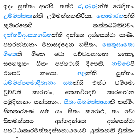
ඉදං සුත්තං ආරභි. තත්ථ
රුණ්ණ
න්ති රොදිතං.
උම්මත්තක
න්ති උම්මත්තකකිරියා.
කොමාරක
න්ති
කුමාරකෙහි කත්තබ්බකිච්චං.
දන්තවිදංසකහසිත
න්ති දන්තෙ දස්සෙත්වා පාණිං
පහරන්තානං මහාසද්දෙන හසිතං.
සෙතුඝාතො
ගීතෙ
ති ගීතෙ වො පච්චයඝාතො හොතු,
සහෙතුකං ගීතං පජහථාති දීපෙති.
නච්චෙ
පි
එසෙව නයො.
අල
න්ති යුත්තං.
ධම්මප්පමොදිතානං සත
න්ති එත්ථ ධම්මො
වුච්චති කාරණං, කෙනචිදෙව කාරණෙන
පමුදිතානං සන්තානං.
සිතං සිතමත්තායා
ති තස්මිං
සිතකාරණෙ සති යං සිතං කරොථ, තං වො
සිතමත්තාය අග්ගදන්තෙ දස්සෙත්වා
පහට්ඨාකාරමත්තදස්සනායයෙව
යුත්තන්ති වුත්තං