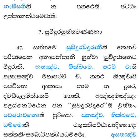
නාසීසතී
ති න පත්ථෙති. ඡට්ඨං
උත්තානත්ථමෙවාති.
7. සුවිදූරසුත්තවණ්ණනා
. සත්තමෙ
සුවිදූරවිදූරානී
ති කෙනචි
47
පරියායෙන අනාසන්නානි හුත්වා සුවිදූරානෙව
විදූරානි.
නභඤ්ච, භික්ඛවෙ, පථවී චා
ති
ආකාසඤ්ච මහාපථවී ච. තත්ථ කිඤ්චාපි
පථවිතො ආකාසං නාම න දූරෙ,
ද්වඞ්ගුලමත්තෙපි හොති. අඤ්ඤමඤ්ඤං
අලග්ගනට්ඨෙන පන ‘‘සුවිදූරවිදූරෙ’’ති වුත්තං.
වෙරොචනො
ති සූරියො.
සතඤ්ච, භික්ඛවෙ,
ධම්මො
ති චතුසතිපට්ඨානාදිභෙදො
සත්තතිංසබොධිපක්ඛියධම්මො.
අසතඤ්ච