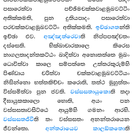
පසාරෙත්වා පච්ඡිමචක්කවාළමුඛවට්ටිං
අතික්කමති, පුන දුතියපාදං පසාරෙත්වා
පරචක්කවාළමුඛවට්ටිං අතික්කමති.
ඉච්ඡාගත
න්ති
ඉච්ඡා එව.
අඤ්ඤත්රෙවා
ති නිප්පපඤ්චතං
දස්සෙති. භික්ඛාචාරකාලෙ කිරෙස
නාගලතාදන්තකට්ඨං ඛාදිත්වා අනොතත්තෙ මුඛං
ධොවිත්වා කාලෙ සම්පත්තෙ උත්තරකුරුම්හි
පිණ්ඩාය චරිත්වා චක්කවාළමුඛවට්ටියං
නිසින්නො භත්තකිච්චං කරොති, තත්ථ මුහුත්තං
විස්සමිත්වා පුන ජවති.
වස්සසතායුකො
ති තදා
දීඝායුකකාලො හොති, අයං පන
වස්සසතාවසිට්ඨෙ ආයුම්හි ගමනං ආරභි.
වස්සසතජීවී
ති තං වස්සසතං අනන්තරායෙන
ජීවන්තො.
අන්තරායෙව කාලඞ්කතො
ති