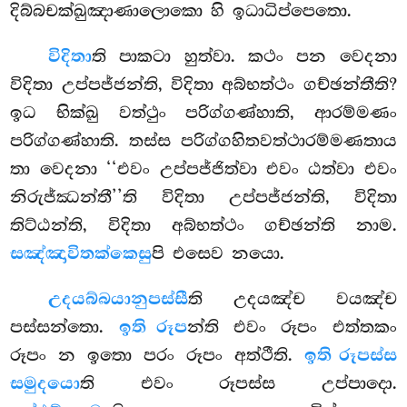
දිබ්බචක්ඛුඤාණාලොකො හි ඉධාධිප්පෙතො.
විදිතා
ති පාකටා හුත්වා. කථං පන වෙදනා
විදිතා උප්පජ්ජන්ති, විදිතා අබ්භත්ථං ගච්ඡන්තීති?
ඉධ භික්ඛු වත්ථුං පරිග්ගණ්හාති, ආරම්මණං
පරිග්ගණ්හාති. තස්ස පරිග්ගහිතවත්ථාරම්මණතාය
තා වෙදනා ‘‘එවං උප්පජ්ජිත්වා එවං ඨත්වා එවං
නිරුජ්ඣන්තී’’ති විදිතා උප්පජ්ජන්ති, විදිතා
තිට්ඨන්ති, විදිතා අබ්භත්ථං ගච්ඡන්ති නාම.
සඤ්ඤාවිතක්කෙසු
පි එසෙව නයො.
උදයබ්බයානුපස්සී
ති උදයඤ්ච වයඤ්ච
පස්සන්තො.
ඉති රූප
න්ති එවං රූපං එත්තකං
රූපං න ඉතො පරං රූපං අත්ථීති.
ඉති රූපස්ස
සමුදයො
ති එවං රූපස්ස උප්පාදො.