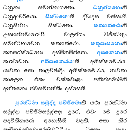
ධනුනා සමන්නාගතො.
ධනුග්ගහො
ති
ධනුආචරියො.
සික්ඛිතො
ති ද්වාදස වස්සානි
ධනුසිප්පං සික්ඛිතො.
කතහත්ථො
ති
උසභප්පමාණෙපි වාලග්ගං විජ්ඣිතුං
සමත්ථභාවෙන කතහත්ථො.
කතූපාසනො
ති
කතසරක්ඛෙපො දස්සිතසිප්පො.
අසනෙනා
ති
කණ්ඩෙන.
අතිපාතෙය්යා
ති අතික්කමෙය්ය.
යාවතා සො තාලච්ඡාදිං අතික්කමෙය්ය, තාවතා
කාලෙන එකං චක්කවාළං අතික්කමාමීති
අත්තනො ජවසම්පත්තිං දස්සෙති.
පුරත්ථිමා සමුද්දා පච්ඡිමො
ති යථා පුරත්ථිමා
සමුද්දා
පච්ඡිමසමුද්දො දූරෙ, එවං මෙ දූරෙ
පදවීතිහාරො අහොසීති වදති. සො කිර
පාචීනචක්කවාළමුඛවට්ටියං ඨිතො පාදං