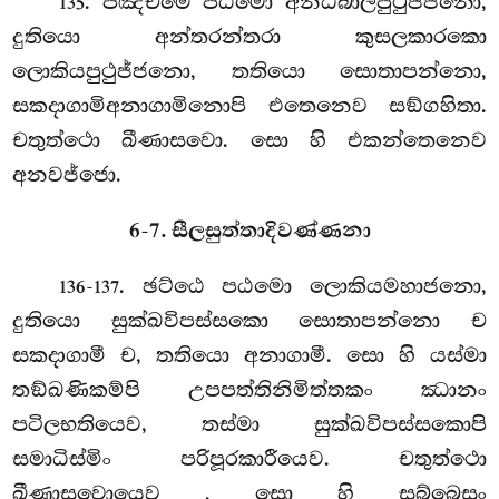
. පඤ්චමෙ පඨමො අන්ධබාලපුථුජ්ජනො,
135
දුතියො අන්තරන්තරා කුසලකාරකො
ලොකියපුථුජ්ජනො, තතියො සොතාපන්නො,
සකදාගාමිඅනාගාමිනොපි
එතෙනෙව සඞ්ගහිතා.
චතුත්ථො ඛීණාසවො. සො හි එකන්තෙනෙව
අනවජ්ජො.
6-7. සීලසුත්තාදිවණ්ණනා
. ඡට්ඨෙ පඨමො ලොකියමහාජනො,
136-137
දුතියො සුක්ඛවිපස්සකො සොතාපන්නො ච
සකදාගාමී ච, තතියො අනාගාමී. සො හි යස්මා
තඞ්ඛණිකම්පි උපපත්තිනිමිත්තකං ඣානං
පටිලභතියෙව, තස්මා සුක්ඛවිපස්සකොපි
සමාධිස්මිං පරිපූරකාරීයෙව. චතුත්ථො
ඛීණාසවොයෙව
. සො හි සබ්බෙසං