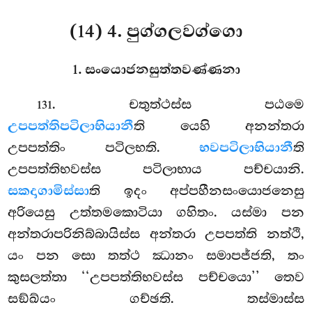
(14) 4. පුග්ගලවග්ගො
1. සංයොජනසුත්තවණ්ණනා
. චතුත්ථස්ස
පඨමෙ
131
උපපත්තිපටිලාභියානී
ති යෙහි අනන්තරා
උපපත්තිං පටිලභති.
භවපටිලාභියානී
ති
උපපත්තිභවස්ස පටිලාභාය පච්චයානි.
සකදාගාමිස්සා
ති ඉදං අප්පහීනසංයොජනෙසු
අරියෙසු උත්තමකොටියා ගහිතං. යස්මා පන
අන්තරාපරිනිබ්බායිස්ස අන්තරා උපපත්ති නත්ථි,
යං පන සො තත්ථ ඣානං සමාපජ්ජති, තං
කුසලත්තා ‘‘උපපත්තිභවස්ස පච්චයො’’ තෙව
සඞ්ඛ්යං ගච්ඡති. තස්මාස්ස