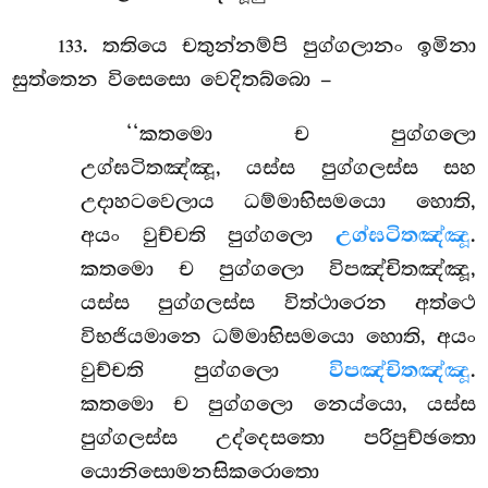
. තතියෙ
චතුන්නම්පි පුග්ගලානං ඉමිනා
133
සුත්තෙන විසෙසො වෙදිතබ්බො –
‘‘කතමො ච පුග්ගලො
උග්ඝටිතඤ්ඤූ, යස්ස පුග්ගලස්ස සහ
උදාහටවෙලාය ධම්මාභිසමයො හොති,
අයං වුච්චති පුග්ගලො
උග්ඝටිතඤ්ඤූ
.
කතමො ච පුග්ගලො විපඤ්චිතඤ්ඤූ,
යස්ස පුග්ගලස්ස විත්ථාරෙන අත්ථෙ
විභජියමානෙ ධම්මාභිසමයො හොති, අයං
වුච්චති පුග්ගලො
විපඤ්චිතඤ්ඤූ
.
කතමො ච පුග්ගලො නෙය්යො, යස්ස
පුග්ගලස්ස උද්දෙසතො
පරිපුච්ඡතො
යොනිසොමනසිකරොතො