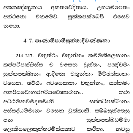
අකතඤ්ඤුතාය අකතවෙදිතාය. උභයම්පෙතං
අත්ථතො එකමෙව. සුක්කපක්ඛෙපි එසෙව
නයො.
4-7. පාණාතිපාතීසුත්තාදිවණ්ණනා
. චතුත්ථං චතුන්නං කම්මකිලෙසානං
214-217
තප්පටිපක්ඛස්ස ච වසෙන වුත්තං, පඤ්චමං
සුක්කපක්ඛානං ආදිතො චතුන්නං මිච්ඡත්තානං
වසෙන, ඡට්ඨං අවසෙසානං චතුන්නං, සත්තමං
අනරියවොහාරඅරියවොහාරානං. තථා
අට්ඨමනවමදසමානි සප්පටිපක්ඛානං
අස්සද්ධම්මානං වසෙන වුත්තානි. සබ්බසුත්තෙසු
පන සුක්කපක්ඛධම්මා
ලොකියලොකුත්තරමිස්සකාව කථිතා. නවසු