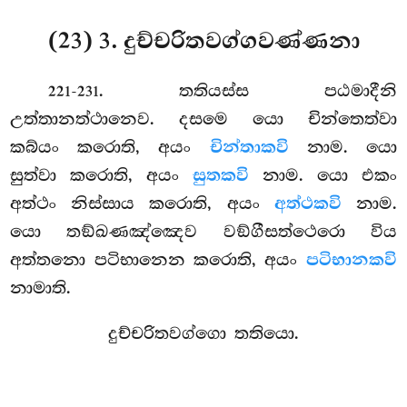
(23) 3. දුච්චරිතවග්ගවණ්ණනා
. තතියස්ස
පඨමාදීනි
221-231
උත්තානත්ථානෙව. දසමෙ යො චින්තෙත්වා
කබ්යං කරොති, අයං
චින්තාකවි
නාම. යො
සුත්වා කරොති, අයං
සුතකවි
නාම. යො එකං
අත්ථං නිස්සාය කරොති, අයං
අත්ථකවි
නාම.
යො තඞ්ඛණඤ්ඤෙව වඞ්ගීසත්ථෙරො විය
අත්තනො පටිභානෙන කරොති, අයං
පටිභානකවි
නාමාති.
දුච්චරිතවග්ගො තතියො.