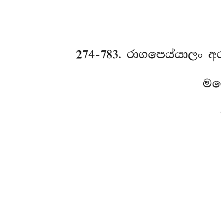
274-783
. රාගපෙය්යාලං අ
මන