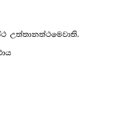
්ථ උත්තානත්ථමෙවාති.
ථාය
.