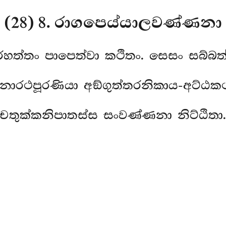
(28) 8. රාගපෙය්යාලවණ්ණනා
රහත්තං පාපෙත්වා කථිතං. සෙසං සබ්බත
ොරථපූරණියා අඞ්ගුත්තරනිකාය-අට්ඨක
චතුක්කනිපාතස්ස සංවණ්ණනා නිට්ඨිතා