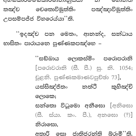
තඤ්ච චෙතොවිමුත්තිං පඤ්ඤාවිමුත්තිං
උපසම්පජ්ජ විහරෙය්යා’’ති.
‘‘ඉදඤ්ච පන මෙතං, ආනන්ද, සන්ධාය
භාසිතං පාරායනෙ පුණ්ණකපඤ්හෙ –
‘‘සඞ්ඛාය ලොකස්මිං පරොපරානි
[පරොවරානි (සී. පී.) සු. නි. 1054;
චූළනි. පුණ්ණකමාණවපුච්ඡා 73]
,
යස්සිඤ්ජිතං නත්ථි කුහිඤ්චි
ලොකෙ;
සන්තො
විධූමො අනීඝො
[අනිඝො
(සී. ස්යා. කං. පී.), අනඝො (?)]
නිරාසො,
අතාරි සො ජාතිජරන්ති බ්රූමී’’ති.