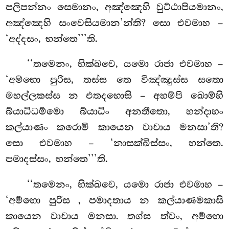
පලිපන්නං සෙමානං, අඤ්ඤෙහි වුට්ඨාපියමානං,
අඤ්ඤෙහි සංවෙසියමාන’න්ති? සො එවමාහ –
‘අද්දසං, භන්තෙ’’’ති.
‘‘තමෙනං, භික්ඛවෙ, යමො රාජා එවමාහ –
‘අම්භො පුරිස, තස්ස තෙ විඤ්ඤුස්ස සතො
මහල්ලකස්ස න එතදහොසි – අහම්පි ඛොම්හි
බ්යාධිධම්මො බ්යාධිං අනතීතො, හන්දාහං
කල්යාණං කරොමි කායෙන වාචාය මනසා’ති?
සො එවමාහ – ‘නාසක්ඛිස්සං, භන්තෙ.
පමාදස්සං, භන්තෙ’’’ති.
‘‘තමෙනං, භික්ඛවෙ, යමො රාජා එවමාහ –
‘අම්භො පුරිස
, පමාදතාය න කල්යාණමකාසි
කායෙන වාචාය මනසා. තග්ඝ ත්වං, අම්භො