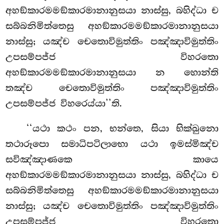
අහඞ්කාරමමඞ්කාරමානානුසයා නාස්සු, බහිද්ධා ච
සබ්බනිමිත්තෙසු අහඞ්කාරමමඞ්කාරමානානුසයා
නාස්සු; යඤ්ච චෙතොවිමුත්තිං පඤ්ඤාවිමුත්තිං
උපසම්පජ්ජ විහරතො
අහඞ්කාරමමඞ්කාරමානානුසයා න හොන්ති
තඤ්ච චෙතොවිමුත්තිං පඤ්ඤාවිමුත්තිං
උපසම්පජ්ජ විහරෙය්යා’’ති.
‘‘යථා කථං පන, භන්තෙ, සියා භික්ඛුනො
තථාරූපො සමාධිපටිලාභො යථා ඉමස්මිඤ්ච
සවිඤ්ඤාණකෙ කායෙ
අහඞ්කාරමමඞ්කාරමානානුසයා නාස්සු, බහිද්ධා ච
සබ්බනිමිත්තෙසු අහඞ්කාරමමඞ්කාරමානානුසයා
නාස්සු; යඤ්ච චෙතොවිමුත්තිං පඤ්ඤාවිමුත්තිං
උපසම්පජ්ජ විහරතො