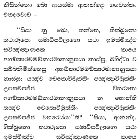
නිසින්නො ඛො ආයස්මා ආනන්දො භගවන්තං
එතදවොච –
‘‘සියා නු ඛො, භන්තෙ, භික්ඛුනො
තථාරූපො සමාධිපටිලාභො යථා ඉමස්මිඤ්ච
සවිඤ්ඤාණකෙ කායෙ
අහඞ්කාරමමඞ්කාරමානානුසයා නාස්සු, බහිද්ධා ච
සබ්බනිමිත්තෙසු අහඞ්කාරමමඞ්කාරමානානුසයා
නාස්සු; යඤ්ච චෙතොවිමුත්තිං පඤ්ඤාවිමුත්තිං
උපසම්පජ්ජ විහරතො
අහඞ්කාරමමඞ්කාරමානානුසයා න හොන්ති
තඤ්ච චෙතොවිමුත්තිං පඤ්ඤාවිමුත්තිං
උපසම්පජ්ජ විහරෙය්යා’’ති? ‘‘සියා, ආනන්ද,
භික්ඛුනො
තථාරූපො සමාධිපටිලාභො යථා
ඉමස්මිඤ්ච සවිඤ්ඤාණකෙ කායෙ