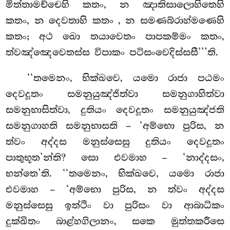
මිත්තාමච්චෙහි කතං, න ඤාතිසාලොහිතෙහි
කතං, න දෙවතාහි කතං
, න සමණබ්රාහ්මණෙහි
කතං; අථ ඛො තයාවෙතං පාපකම්මං කතං,
ත්වඤ්ඤෙවෙතස්ස විපාකං පටිසංවෙදිස්සසී’’’ති.
‘‘තමෙනං, භික්ඛවෙ, යමො රාජා පඨමං
දෙවදූතං
සමනුයුඤ්ජිත්වා සමනුගාහිත්වා
සමනුභාසිත්වා, දුතියං දෙවදූතං සමනුයුඤ්ජති
සමනුගාහති සමනුභාසති – ‘අම්භො පුරිස, න
ත්වං අද්දස මනුස්සෙසු දුතියං දෙවදූතං
පාතුභූත’න්ති? සො එවමාහ – ‘නාද්දසං,
භන්තෙ’ති. ‘‘තමෙනං, භික්ඛවෙ, යමො රාජා
එවමාහ – ‘අම්භො පුරිස, න ත්වං අද්දස
මනුස්සෙසු ඉත්ථිං වා පුරිසං වා ආබාධිකං
දුක්ඛිතං බාළ්හගිලානං, සකෙ මුත්තකරීසෙ