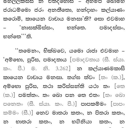
මහල්ලකස්ස න එතදහොසි – අහම්පි ඛොම්හි
ජරාධම්මො ජරං අනතීතො, හන්දාහං කල්යාණං
කරොමි, කායෙන වාචාය මනසා’ති? සො
එවමාහ
– ‘නාසක්ඛිස්සං, භන්තෙ. පමාදස්සං,
භන්තෙ’’’ති.
‘‘තමෙනං, භික්ඛවෙ, යමො රාජා එවමාහ –
‘අම්භො, පුරිස, පමාදතාය
[පමාදවතාය (සී. ස්යා.
කං. පී.) ම. නි. 3.262]
න කල්යාණමකාසි
කායෙන වාචාය මනසා. තග්ඝ ත්වං
[තං (ක.)]
,
අම්භො පුරිස, තථා කරිස්සන්ති යථා තං
[තෙ
(ක.)]
පමත්තං. තං ඛො පන තෙ එතං
[තං ඛො
පනෙතං (සී. ස්යා. කං. පී.)]
පාපකම්මං
[පාපං
කම්මං (සී.)]
නෙව මාතරා කතං, න පිතරා කතං,
න භාතරා කතං, න භගිනියා කතං, න