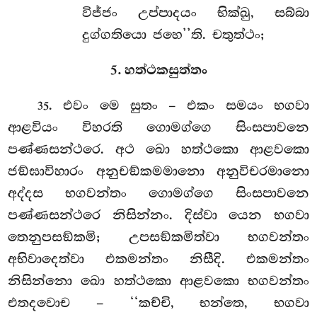
විජ්ජං උප්පාදයං භික්ඛු, සබ්බා
දුග්ගතියො ජහෙ’’ති. චතුත්ථං;
5. හත්ථකසුත්තං
. එවං මෙ සුතං – එකං සමයං භගවා
35
ආළවියං විහරති ගොමග්ගෙ සිංසපාවනෙ
පණ්ණසන්ථරෙ. අථ ඛො හත්ථකො ආළවකො
ජඞ්ඝාවිහාරං අනුචඞ්කමමානො අනුවිචරමානො
අද්දස භගවන්තං ගොමග්ගෙ සිංසපාවනෙ
පණ්ණසන්ථරෙ නිසින්නං. දිස්වා යෙන භගවා
තෙනුපසඞ්කමි; උපසඞ්කමිත්වා
භගවන්තං
අභිවාදෙත්වා එකමන්තං නිසීදි. එකමන්තං
නිසින්නො ඛො හත්ථකො ආළවකො භගවන්තං
එතදවොච – ‘‘කච්චි, භන්තෙ, භගවා