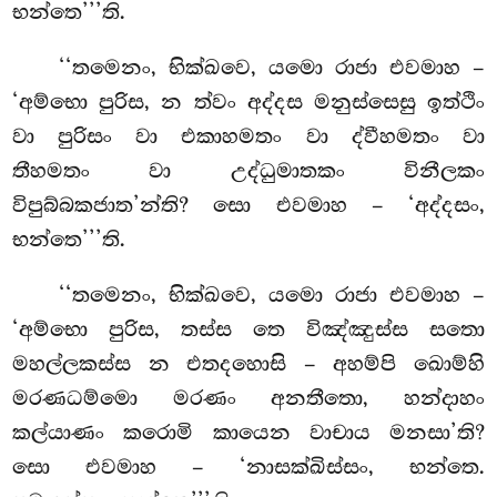
භන්තෙ’’’ති.
‘‘තමෙනං, භික්ඛවෙ, යමො රාජා එවමාහ –
‘අම්භො පුරිස, න ත්වං අද්දස මනුස්සෙසු ඉත්ථිං
වා පුරිසං වා එකාහමතං වා ද්වීහමතං වා
තීහමතං වා උද්ධුමාතකං විනීලකං
විපුබ්බකජාත’න්ති? සො එවමාහ – ‘අද්දසං,
භන්තෙ’’’ති.
‘‘තමෙනං, භික්ඛවෙ, යමො රාජා එවමාහ –
‘අම්භො පුරිස, තස්ස තෙ විඤ්ඤුස්ස සතො
මහල්ලකස්ස න එතදහොසි – අහම්පි ඛොම්හි
මරණධම්මො මරණං අනතීතො, හන්දාහං
කල්යාණං කරොමි කායෙන වාචාය මනසා’ති?
සො එවමාහ – ‘නාසක්ඛිස්සං, භන්තෙ.