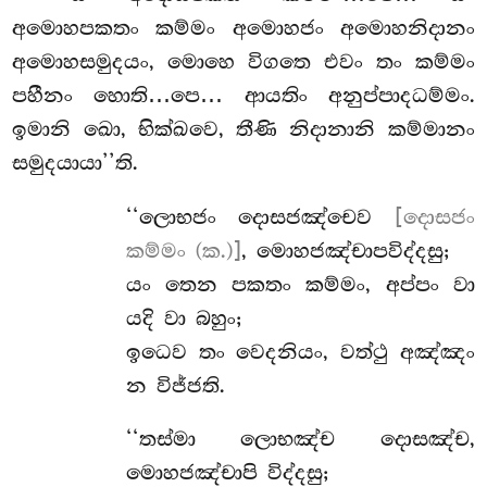
අමොහපකතං කම්මං අමොහජං අමොහනිදානං
අමොහසමුදයං, මොහෙ විගතෙ එවං තං කම්මං
පහීනං හොති…පෙ… ආයතිං අනුප්පාදධම්මං.
ඉමානි ඛො, භික්ඛවෙ, තීණි නිදානානි කම්මානං
සමුදයායා’’ති.
‘‘ලොභජං දොසජඤ්චෙව
[දොසජං
කම්මං (ක.)]
, මොහජඤ්චාපවිද්දසු;
යං තෙන පකතං කම්මං, අප්පං වා
යදි වා බහුං;
ඉධෙව තං වෙදනියං, වත්ථු අඤ්ඤං
න විජ්ජති.
‘‘තස්මා ලොභඤ්ච දොසඤ්ච,
මොහජඤ්චාපි විද්දසු;