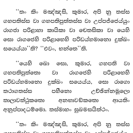
‘‘තං කිං මඤ්ඤසි, කුමාර, අපි නු තස්ස
ගහපතිස්ස වා ගහපතිපුත්තස්ස වා උප්පජ්ජෙය්යුං
රාගජා පරිළාහා කායිකා වා චෙතසිකා වා යෙහි
සො රාගජෙහි පරිළාහෙහි පරිඩය්හමානො දුක්ඛං
සයෙය්යා’’ති? ‘‘එවං, භන්තෙ’’ති.
‘‘යෙහි
ඛො සො, කුමාර, ගහපති වා
ගහපතිපුත්තො වා රාගජෙහි පරිළාහෙහි
පරිඩය්හමානො දුක්ඛං සයෙය්ය, සො රාගො
තථාගතස්ස පහීනො උච්ඡින්නමූලො
තාලාවත්ථුකතො අනභාවඞ්කතො ආයතිං
අනුප්පාදධම්මො. තස්මාහං සුඛමසයිත්ථං.
‘‘තං කිං මඤ්ඤසි, කුමාර, අපි නු තස්ස