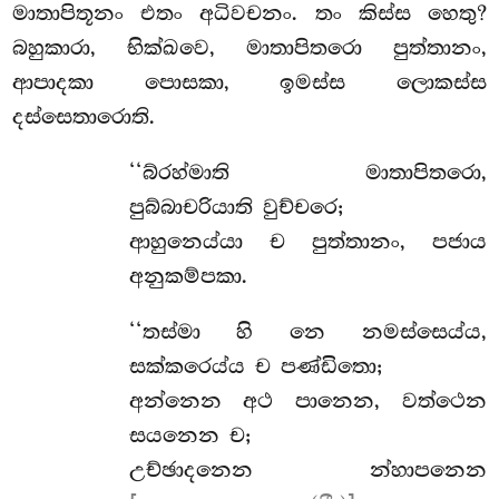
මාතාපිතූනං එතං අධිවචනං. තං කිස්ස හෙතු?
බහුකාරා, භික්ඛවෙ, මාතාපිතරො පුත්තානං,
ආපාදකා පොසකා, ඉමස්ස ලොකස්ස
දස්සෙතාරොති.
‘‘බ්රහ්මාති මාතාපිතරො,
පුබ්බාචරියාති වුච්චරෙ;
ආහුනෙය්යා ච පුත්තානං, පජාය
අනුකම්පකා.
‘‘තස්මා හි නෙ නමස්සෙය්ය,
සක්කරෙය්ය ච පණ්ඩිතො;
අන්නෙන අථ පානෙන, වත්ථෙන
සයනෙන ච;
උච්ඡාදනෙන න්හාපනෙන