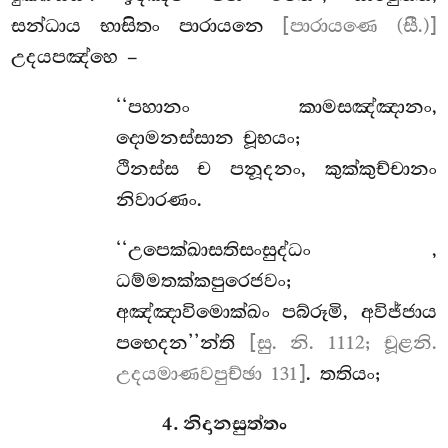
සන්ධාය භාසිතං පාරායනෙ
[පාරායණෙ (සී.)]
උදයපඤ්හෙ –
‘‘පහානං කාමසඤ්ඤානං,
දොමනස්සාන චූභයං;
ථිනස්ස ච පනූදනං, කුක්කුච්චානං
නිවාරණං.
‘‘උපෙක්ඛාසතිසංසුද්ධං
,
ධම්මතක්කපුරෙජවං;
අඤ්ඤාවිමොක්ඛං පබ්රූමි, අවිජ්ජාය
පභෙදන’’න්ති
[සු. නි. 1112; චූළනි.
උදයමාණවපුච්ඡා 131]
. තතියං;
4. නිදානසුත්තං