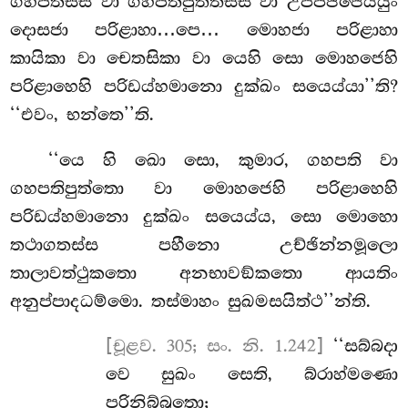
ගහපතිස්ස වා ගහපතිපුත්තස්ස වා උප්පජ්ජෙය්යුං
දොසජා පරිළාහා…පෙ… මොහජා පරිළාහා
කායිකා වා චෙතසිකා වා යෙහි සො මොහජෙහි
පරිළාහෙහි පරිඩය්හමානො දුක්ඛං සයෙය්යා’’ති?
‘‘එවං, භන්තෙ’’ති.
‘‘යෙ
හි ඛො සො, කුමාර, ගහපති වා
ගහපතිපුත්තො වා මොහජෙහි පරිළාහෙහි
පරිඩය්හමානො දුක්ඛං සයෙය්ය, සො මොහො
තථාගතස්ස පහීනො උච්ඡින්නමූලො
තාලාවත්ථුකතො අනභාවඞ්කතො
ආයතිං
අනුප්පාදධම්මො. තස්මාහං සුඛමසයිත්ථ’’න්ති.
[චූළව. 305; සං. නි. 1.242]
‘‘සබ්බදා
වෙ සුඛං සෙති, බ්රාහ්මණො
පරිනිබ්බුතො;