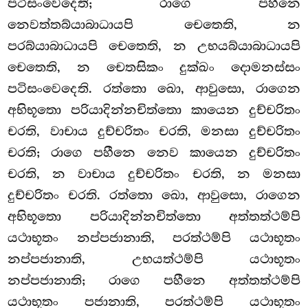
පටිසංවෙදෙති; රාගෙ පහීනෙ
නෙවත්තබ්යාබාධායපි චෙතෙති, න
පරබ්යාබාධායපි චෙතෙති, න උභයබ්යාබාධායපි
චෙතෙති, න චෙතසිකං දුක්ඛං දොමනස්සං
පටිසංවෙදෙති. රත්තො ඛො, ආවුසො, රාගෙන
අභිභූතො පරියාදින්නචිත්තො කායෙන දුච්චරිතං
චරති, වාචාය දුච්චරිතං චරති, මනසා දුච්චරිතං
චරති; රාගෙ පහීනෙ නෙව කායෙන දුච්චරිතං
චරති, න වාචාය දුච්චරිතං චරති, න මනසා
දුච්චරිතං චරති. රත්තො ඛො, ආවුසො, රාගෙන
අභිභූතො පරියාදින්නචිත්තො අත්තත්ථම්පි
යථාභූතං නප්පජානාති, පරත්ථම්පි යථාභූතං
නප්පජානාති, උභයත්ථම්පි යථාභූතං
නප්පජානාති; රාගෙ පහීනෙ අත්තත්ථම්පි
යථාභූතං පජානාති, පරත්ථම්පි යථාභූතං