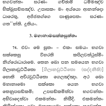
භගවන්තං සරණං ගච්ඡාමි ධම්මඤ්ච
භික්ඛුසඞ්ඝඤ්ච. උපාසකං මං අය්යො ආනන්දො
ධාරෙතු, අජ්ජතග්ගෙ පාණුපෙතං සරණං
ගත’’න්ති. දුතියං.
3. මහානාමසක්කසුත්තං
. එවං මෙ සුතං – එකං සමයං භගවා
74
සක්කෙසු විහරති කපිලවත්ථුස්මිං
නිග්රොධාරාමෙ. තෙන ඛො පන සමයෙන භගවා
ගිලානාවුට්ඨිතො
[ගිලානවුට්ඨිතො (සද්දනීති)]
හොති අචිරවුට්ඨිතො ගෙලඤ්ඤා. අථ
ඛො
මහානාමො සක්කො යෙන භගවා
තෙනුපසඞ්කමි; උපසඞ්කමිත්වා භගවන්තං
අභිවාදෙත්වා එකමන්තං නිසීදි. එකමන්තං