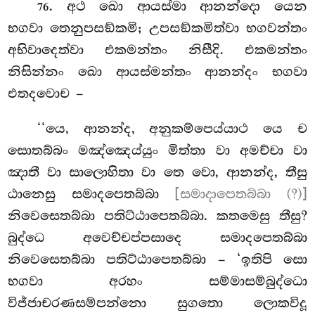
. අථ
ඛො ආයස්මා ආනන්දො යෙන
76
භගවා තෙනුපසඞ්කමි; උපසඞ්කමිත්වා භගවන්තං
අභිවාදෙත්වා
එකමන්තං නිසීදි. එකමන්තං
නිසින්නං ඛො ආයස්මන්තං ආනන්දං භගවා
එතදවොච –
‘‘යෙ, ආනන්ද, අනුකම්පෙය්යාථ යෙ ච
සොතබ්බං මඤ්ඤෙය්යුං මිත්තා වා අමච්චා වා
ඤාතී වා
සාලොහිතා වා තෙ වො, ආනන්ද, තීසු
ඨානෙසු සමාදපෙතබ්බා
[සමාදාපෙතබ්බා (?)]
නිවෙසෙතබ්බා පතිට්ඨාපෙතබ්බා. කතමෙසු තීසු?
බුද්ධෙ අවෙච්චප්පසාදෙ සමාදපෙතබ්බා
නිවෙසෙතබ්බා පතිට්ඨාපෙතබ්බා – ‘ඉතිපි සො
භගවා අරහං සම්මාසම්බුද්ධො
විජ්ජාචරණසම්පන්නො සුගතො ලොකවිදූ