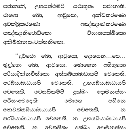
පජානාති, උභයත්ථම්පි
යථාභූතං පජානාති.
රාගො ඛො, ආවුසො, අන්ධකරණො
අචක්ඛුකරණො අඤ්ඤාණකරණො
පඤ්ඤානිරොධිකො විඝාතපක්ඛිකො
අනිබ්බානසංවත්තනිකො.
‘‘දුට්ඨො ඛො, ආවුසො, දොසෙන…පෙ…
මූළ්හො ඛො, ආවුසො, මොහෙන අභිභූතො
පරියාදින්නචිත්තො අත්තබ්යාබාධායපි චෙතෙති,
පරබ්යාබාධායපි චෙතෙති, උභයබ්යාබාධායපි
චෙතෙති, චෙතසිකම්පි දුක්ඛං දොමනස්සං
පටිසංවෙදෙති; මොහෙ පහීනෙ
නෙවත්තබ්යාබාධායපි චෙතෙති, න
පරබ්යාබාධායපි චෙතෙති, න උභයබ්යාබාධායපි
චෙතෙති, න චෙතසිකං දුක්ඛං දොමනස්සං