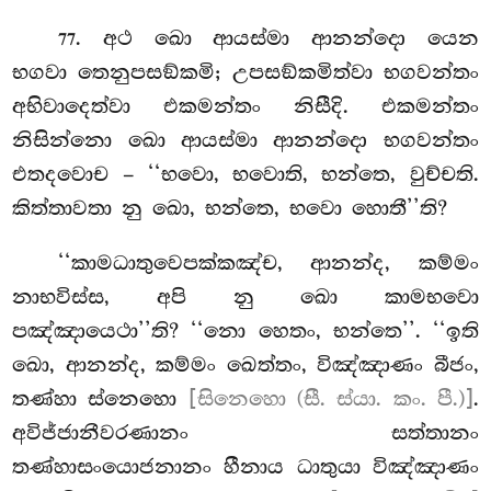
. අථ ඛො ආයස්මා ආනන්දො යෙන
77
භගවා තෙනුපසඞ්කමි; උපසඞ්කමිත්වා භගවන්තං
අභිවාදෙත්වා එකමන්තං නිසීදි. එකමන්තං
නිසින්නො ඛො ආයස්මා ආනන්දො භගවන්තං
එතදවොච – ‘‘භවො, භවොති, භන්තෙ, වුච්චති.
කිත්තාවතා නු ඛො, භන්තෙ, භවො හොතී’’ති?
‘‘කාමධාතුවෙපක්කඤ්ච, ආනන්ද, කම්මං
නාභවිස්ස, අපි නු ඛො කාමභවො
පඤ්ඤායෙථා’’ති? ‘‘නො හෙතං, භන්තෙ’’. ‘‘ඉති
ඛො, ආනන්ද, කම්මං ඛෙත්තං, විඤ්ඤාණං බීජං,
තණ්හා ස්නෙහො
[සිනෙහො (සී. ස්යා. කං. පී.)]
.
අවිජ්ජානීවරණානං සත්තානං
තණ්හාසංයොජනානං හීනාය ධාතුයා විඤ්ඤාණං