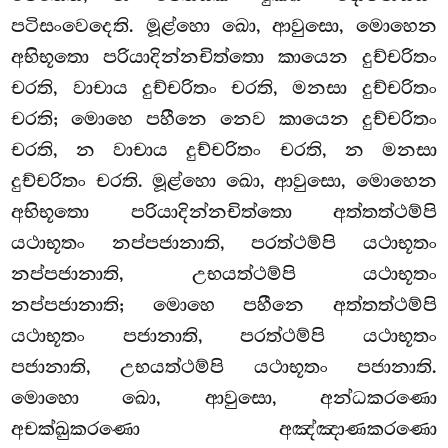
පටිසංවෙදෙති. මූළ්හො ඛො, ආවුසො, මොහෙන
අභිභූතො පරියාදින්නචිත්තො කායෙන දුච්චරිතං
චරති, වාචාය දුච්චරිතං
චරති, මනසා දුච්චරිතං
චරති; මොහෙ පහීනෙ නෙව කායෙන දුච්චරිතං
චරති, න වාචාය දුච්චරිතං චරති, න මනසා
දුච්චරිතං චරති. මූළ්හො ඛො, ආවුසො, මොහෙන
අභිභූතො පරියාදින්නචිත්තො අත්තත්ථම්පි
යථාභූතං නප්පජානාති, පරත්ථම්පි යථාභූතං
නප්පජානාති, උභයත්ථම්පි යථාභූතං
නප්පජානාති; මොහෙ පහීනෙ
අත්තත්ථම්පි
යථාභූතං පජානාති, පරත්ථම්පි යථාභූතං
පජානාති, උභයත්ථම්පි යථාභූතං පජානාති.
මොහො ඛො, ආවුසො, අන්ධකරණො
අචක්ඛුකරණො අඤ්ඤාණකරණො