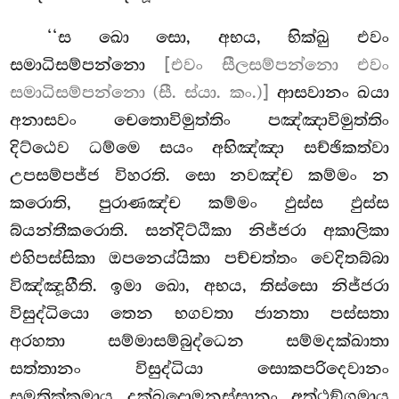
‘‘ස ඛො සො, අභය, භික්ඛු එවං
සමාධිසම්පන්නො
[එවං සීලසම්පන්නො එවං
සමාධිසම්පන්නො (සී. ස්යා. කං.)]
ආසවානං ඛයා
අනාසවං චෙතොවිමුත්තිං පඤ්ඤාවිමුත්තිං
දිට්ඨෙව ධම්මෙ සයං අභිඤ්ඤා සච්ඡිකත්වා
උපසම්පජ්ජ විහරති. සො නවඤ්ච කම්මං න
කරොති, පුරාණඤ්ච කම්මං ඵුස්ස ඵුස්ස
බ්යන්තීකරොති. සන්දිට්ඨිකා නිජ්ජරා අකාලිකා
එහිපස්සිකා ඔපනෙය්යිකා පච්චත්තං වෙදිතබ්බා
විඤ්ඤූහීති. ඉමා ඛො, අභය, තිස්සො නිජ්ජරා
විසුද්ධියො තෙන භගවතා ජානතා පස්සතා
අරහතා සම්මාසම්බුද්ධෙන සම්මදක්ඛාතා
සත්තානං විසුද්ධියා සොකපරිදෙවානං
සමතික්කමාය දුක්ඛදොමනස්සානං අත්ථඞ්ගමාය