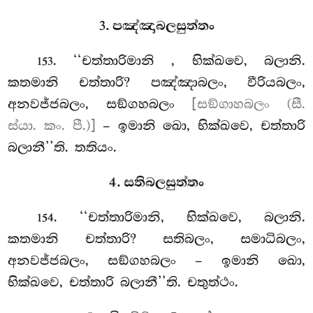
3. පඤ්ඤාබලසුත්තං
. ‘‘චත්තාරිමානි
, භික්ඛවෙ, බලානි.
153
කතමානි චත්තාරි? පඤ්ඤාබලං, වීරියබලං,
අනවජ්ජබලං, සඞ්ගහබලං
[සඞ්ගාහබලං (සී.
ස්යා. කං. පී.)]
– ඉමානි ඛො, භික්ඛවෙ, චත්තාරි
බලානී’’ති. තතියං.
4. සතිබලසුත්තං
. ‘‘චත්තාරිමානි, භික්ඛවෙ, බලානි.
154
කතමානි චත්තාරි? සතිබලං, සමාධිබලං,
අනවජ්ජබලං, සඞ්ගහබලං – ඉමානි ඛො,
භික්ඛවෙ, චත්තාරි බලානී’’ති. චතුත්ථං.