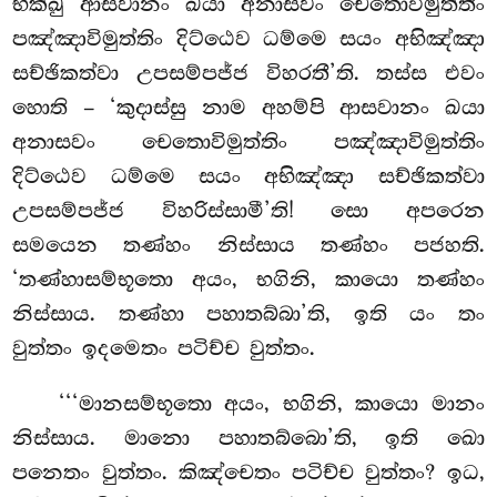
භික්ඛු ආසවානං ඛයා අනාසවං චෙතොවිමුත්තිං
පඤ්ඤාවිමුත්තිං දිට්ඨෙව ධම්මෙ සයං අභිඤ්ඤා
සච්ඡිකත්වා උපසම්පජ්ජ විහරතී’ති. තස්ස එවං
හොති – ‘කුදාස්සු නාම අහම්පි
ආසවානං ඛයා
අනාසවං චෙතොවිමුත්තිං පඤ්ඤාවිමුත්තිං
දිට්ඨෙව ධම්මෙ සයං අභිඤ්ඤා සච්ඡිකත්වා
උපසම්පජ්ජ විහරිස්සාමී’ති! සො අපරෙන
සමයෙන තණ්හං නිස්සාය තණ්හං පජහති.
‘තණ්හාසම්භූතො අයං, භගිනි, කායො තණ්හං
නිස්සාය. තණ්හා පහාතබ්බා’ති, ඉති යං තං
වුත්තං ඉදමෙතං පටිච්ච වුත්තං.
‘‘‘මානසම්භූතො
අයං, භගිනි, කායො මානං
නිස්සාය. මානො පහාතබ්බො’ති, ඉති ඛො
පනෙතං වුත්තං. කිඤ්චෙතං පටිච්ච වුත්තං? ඉධ,