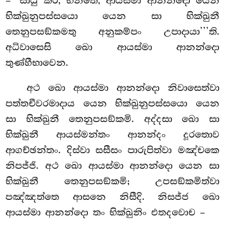
– ‘සාධු කිර, භන්තෙ, ආයස්මා ආනන්දො යෙන
භික්ඛුනුපස්සයො යෙන සා භික්ඛුනී
තෙනුපසඞ්කමතු අනුකම්පං උපාදායා’’’ති.
අධිවාසෙසි ඛො ආයස්මා ආනන්දො
තුණ්හීභාවෙන.
අථ
ඛො ආයස්මා ආනන්දො නිවාසෙත්වා
පත්තචීවරමාදාය යෙන භික්ඛුනුපස්සයො යෙන
සා භික්ඛුනී තෙනුපසඞ්කමි. අද්දසා ඛො සා
භික්ඛුනී ආයස්මන්තං ආනන්දං දූරතොව
ආගච්ඡන්තං. දිස්වා සසීසං පාරුපිත්වා මඤ්චකෙ
නිපජ්ජි. අථ ඛො ආයස්මා ආනන්දො යෙන සා
භික්ඛුනී තෙනුපසඞ්කමි; උපසඞ්කමිත්වා
පඤ්ඤත්තෙ ආසනෙ නිසීදි. නිසජ්ජ
ඛො
ආයස්මා ආනන්දො තං භික්ඛුනිං එතදවොච –