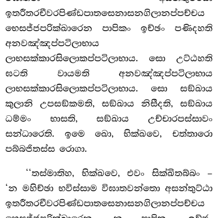
ඉතරීතරචීවරපිණ්ඩපාතසෙනාසනගිලානප්පච්චය
භෙසජ්ජපරික්ඛාරෙන පාපිකං ඉච්ඡං පණිදහති
අනවඤ්ඤප්පටිලාභාය
ලාභසක්කාරසිලොකප්පටිලාභාය. සො උට්ඨහති
ඝටති වායමති අනවඤ්ඤප්පටිලාභාය
ලාභසක්කාරසිලොකප්පටිලාභාය. සො සඞ්ඛාය
කුලානි උපසඞ්කමති, සඞ්ඛාය නිසීදති, සඞ්ඛාය
ධම්මං භාසති, සඞ්ඛාය උච්චාරපස්සාවං
සන්ධාරෙති. ඉමෙ ඛො, භික්ඛවෙ, චත්තාරො
පබ්බජිතස්ස රොගා.
‘‘තස්මාතිහ, භික්ඛවෙ, එවං සික්ඛිතබ්බං –
‘න මහිච්ඡා භවිස්සාම විඝාතවන්තො අසන්තුට්ඨා
ඉතරීතරචීවරපිණ්ඩපාතසෙනාසනගිලානප්පච්චය