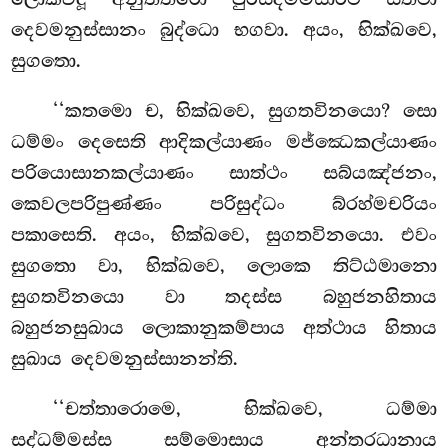
දෙවමනුස්සානං බුද්ධො භගවා. අයං, භික්ඛවෙ,
සුගතො.
‘‘කතමො ච, භික්ඛවෙ, සුගතවිනයො? සො
ධම්මං දෙසෙති ආදිකල්යාණං මජ්ඣෙකල්යාණං
පරියොසානකල්යාණං සාත්ථං සබ්යඤ්ජනං,
කෙවලපරිපුණ්ණං පරිසුද්ධං බ්රහ්මචරියං
පකාසෙති. අයං, භික්ඛවෙ, සුගතවිනයො. එවං
සුගතො වා, භික්ඛවෙ, ලොකෙ තිට්ඨමානො
සුගතවිනයො වා තදස්ස බහුජනහිතාය
බහුජනසුඛාය ලොකානුකම්පාය අත්ථාය හිතාය
සුඛාය දෙවමනුස්සානන්ති.
‘‘චත්තාරොමෙ, භික්ඛවෙ, ධම්මා
සද්ධම්මස්ස සම්මොසාය අන්තරධානාය