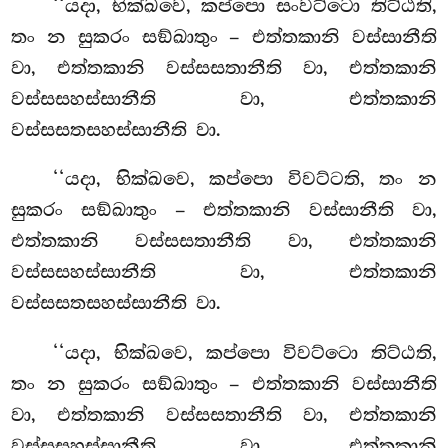
‘‘යදා, භික්ඛවෙ, කප්පො සංවට්ටො තිට්ඨති,
තං න සුකරං සඞ්ඛාතුං – එත්තකානි වස්සානීති
වා, එත්තකානි වස්සසතානීති වා, එත්තකානි
වස්සසහස්සානීති වා, එත්තකානි
වස්සසතසහස්සානීති වා.
‘‘යදා, භික්ඛවෙ, කප්පො විවට්ටති, තං න
සුකරං සඞ්ඛාතුං – එත්තකානි වස්සානීති වා,
එත්තකානි වස්සසතානීති වා, එත්තකානි
වස්සසහස්සානීති වා, එත්තකානි
වස්සසතසහස්සානීති වා.
‘‘යදා, භික්ඛවෙ, කප්පො විවට්ටො තිට්ඨති,
තං න සුකරං සඞ්ඛාතුං – එත්තකානි වස්සානීති
වා, එත්තකානි වස්සසතානීති වා, එත්තකානි
වස්සසහස්සානීති වා, එත්තකානි