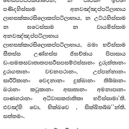
භෙසජ්ජපරික්ඛාරෙන, න පාපිකං ඉච්ඡං
පණිදහිස්සාම අනවඤ්ඤප්පටිලාභාය
ලාභසක්කාරසිලොකප්පටිලාභාය, න උට්ඨහිස්සාම
න ඝටෙස්සාම න වායමිස්සාම
අනවඤ්ඤප්පටිලාභාය
ලාභසක්කාරසිලොකප්පටිලාභාය, ඛමා භවිස්සාම
සීතස්ස උණ්හස්ස ජිඝච්ඡාය පිපාසාය
ඩංසමකසවාතාතපසරීසපසම්ඵස්සානං දුරුත්තානං
දුරාගතානං වචනපථානං, උප්පන්නානං
සාරීරිකානං වෙදනානං දුක්ඛානං තිබ්බානං
ඛරානං කටුකානං අසාතානං අමනාපානං
පාණහරානං අධිවාසකජාතිකා භවිස්සාමා’ති.
එවඤ්හි වො, භික්ඛවෙ
, සික්ඛිතබ්බ’’න්ති.
සත්තමං.