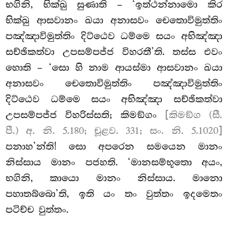
භගිනි, භික්ඛු සුණාති – ‘ඉත්ථන්නාමො කිර
භික්ඛු ආසවානං ඛයා අනාසවං චෙතොවිමුත්තිං
පඤ්ඤාවිමුත්තිං දිට්ඨෙව ධම්මෙ සයං අභිඤ්ඤා
සච්ඡිකත්වා උපසම්පජ්ජ විහරතී’ති. තස්ස එවං
හොති – ‘සො හි නාම ආයස්මා ආසවානං ඛයා
අනාසවං චෙතොවිමුත්තිං පඤ්ඤාවිමුත්තිං
දිට්ඨෙව ධම්මෙ සයං අභිඤ්ඤා සච්ඡිකත්වා
උපසම්පජ්ජ විහරිස්සති; කිමඞ්ගං
[කිමඞ්ග (සී.
පී.) අ. නි. 5.180; චූළව. 331; සං. නි. 5.1020]
පනාහ’න්ති! සො අපරෙන සමයෙන මානං
නිස්සාය මානං පජහති. ‘මානසම්භූතො අයං,
භගිනි, කායො මානං නිස්සාය. මානො
පහාතබ්බො’ති, ඉති යං තං වුත්තං ඉදමෙතං
පටිච්ච වුත්තං.