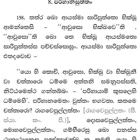
8. පරිහානිසුත්තං
. තත්ර
ඛො ආයස්මා සාරිපුත්තො භික්ඛූ
158
ආමන්තෙසි – ‘‘ආවුසො භික්ඛවෙ’’ති
.
‘‘ආවුසො’’ති ඛො තෙ භික්ඛූ ආයස්මතො
සාරිපුත්තස්ස පච්චස්සොසුං. ආයස්මා සාරිපුත්තො
එතදවොච –
‘‘යො හි කොචි, ආවුසො, භික්ඛු වා භික්ඛුනී
වා චත්තාරො ධම්මෙ අත්තනි සමනුපස්සති,
නිට්ඨමෙත්ථ ගන්තබ්බං – ‘පරිහායාමි කුසලෙහි
ධම්මෙහි’. පරිහානමෙතං වුත්තං භගවතා. කතමෙ
චත්තාරො? රාගවෙපුල්ලත්තං
[රාගවෙපුල්ලතං (සී.
ස්යා. කං. පී.)]
, දොසවෙපුල්ලත්තං,
මොහවෙපුල්ලත්තං, ගම්භීරෙසු ඛො පනස්ස
ඨානාඨානෙසු පඤ්ඤාචක්ඛු
න කමති. යො හි