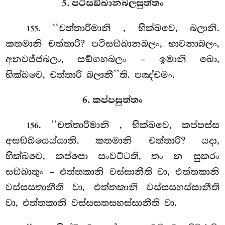
5. පටිසඞ්ඛානබලසුත්තං
. ‘‘චත්තාරිමානි
, භික්ඛවෙ, බලානි.
155
කතමානි චත්තාරි? පටිසඞ්ඛානබලං, භාවනාබලං,
අනවජ්ජබලං, සඞ්ගහබලං – ඉමානි ඛො,
භික්ඛවෙ, චත්තාරි බලානී’’ති. පඤ්චමං.
6. කප්පසුත්තං
. ‘‘චත්තාරිමානි
, භික්ඛවෙ, කප්පස්ස
156
අසඞ්ඛ්යෙය්යානි. කතමානි චත්තාරි? යදා,
භික්ඛවෙ, කප්පො සංවට්ටති, තං න සුකරං
සඞ්ඛාතුං
– එත්තකානි වස්සානීති වා, එත්තකානි
වස්සසතානීති වා, එත්තකානි වස්සසහස්සානීති
වා, එත්තකානි වස්සසතසහස්සානීති වා.