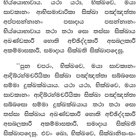
භිය්යොභාවාය. යථා යථා, භික්ඛවෙ, මයා
සාවකානං ආභිසමාචාරිකා සික්ඛා පඤ්ඤත්තා
අප්පසන්නානං පසාදාය පසන්නානං
භිය්යොභාවාය තථා තථා සො තස්සා සික්ඛාය
අඛණ්ඩකාරී හොති අච්ඡිද්දකාරී
අසබලකාරී
අකම්මාසකාරී, සමාදාය සික්ඛති සික්ඛාපදෙසු.
‘‘පුන චපරං, භික්ඛවෙ, මයා සාවකානං
ආදිබ්රහ්මචරියිකා සික්ඛා පඤ්ඤත්තා සබ්බසො
සම්මා දුක්ඛක්ඛයාය. යථා යථා, භික්ඛවෙ, මයා
සාවකානං ආදිබ්රහ්මචරියිකා සික්ඛා පඤ්ඤත්තා
සබ්බසො සම්මා දුක්ඛක්ඛයාය තථා තථා සො
තස්සා සික්ඛාය අඛණ්ඩකාරී හොති
අච්ඡිද්දකාරී
අසබලකාරී අකම්මාසකාරී, සමාදාය සික්ඛති
සික්ඛාපදෙසු. එවං ඛො, භික්ඛවෙ, සික්ඛානිසංසං