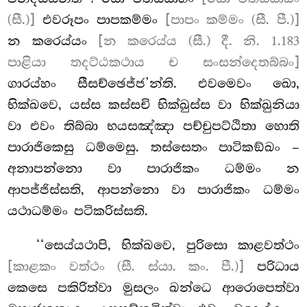
(සී.)]
එවරූපං පාපකම්මං
[පාපං කම්මං (සී. පී.)]
න කරෙය්යං
[න කරෙය්ය (සී.) දී. නි. 1.183
පාළියා තදට්ඨකථාය ච සංසන්දෙතබ්බං]
ගාරය්හං සීසච්ඡෙජ්ජ’න්ති. එවමෙවං ඛො,
භික්ඛවෙ, යස්ස කස්සචි භික්ඛුස්ස වා භික්ඛුනියා
වා එවං තිබ්බා භයසඤ්ඤා පච්චුපට්ඨිතා හොති
පාරාජිකෙසු ධම්මෙසු. තස්සෙතං පාටිකඞ්ඛං –
අනාපන්නො වා පාරාජිකං ධම්මං න
ආපජ්ජිස්සති, ආපන්නො වා පාරාජිකං ධම්මං
යථාධම්මං පටිකරිස්සති.
‘‘සෙය්යථාපි, භික්ඛවෙ, පුරිසො කාළවත්ථං
[කාළකං වත්ථං (සී. ස්යා. කං. පී.)]
පරිධාය
කෙසෙ පකිරිත්වා මුසලං ඛන්ධෙ ආරොපෙත්වා