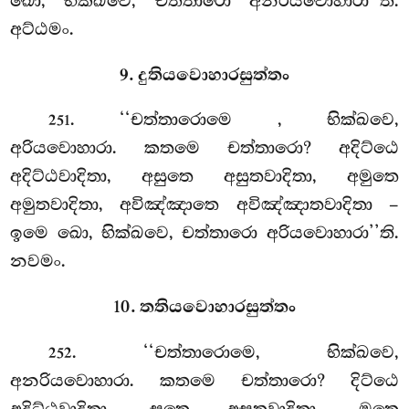
ඛො, භික්ඛවෙ, චත්තාරො අනරියවොහාරා’’ති.
අට්ඨමං.
9. දුතියවොහාරසුත්තං
. ‘‘චත්තාරොමෙ
, භික්ඛවෙ,
251
අරියවොහාරා. කතමෙ චත්තාරො? අදිට්ඨෙ
අදිට්ඨවාදිතා, අසුතෙ අසුතවාදිතා, අමුතෙ
අමුතවාදිතා, අවිඤ්ඤාතෙ අවිඤ්ඤාතවාදිතා –
ඉමෙ ඛො, භික්ඛවෙ, චත්තාරො අරියවොහාරා’’ති.
නවමං.
10. තතියවොහාරසුත්තං
. ‘‘චත්තාරොමෙ, භික්ඛවෙ,
252
අනරියවොහාරා. කතමෙ චත්තාරො? දිට්ඨෙ