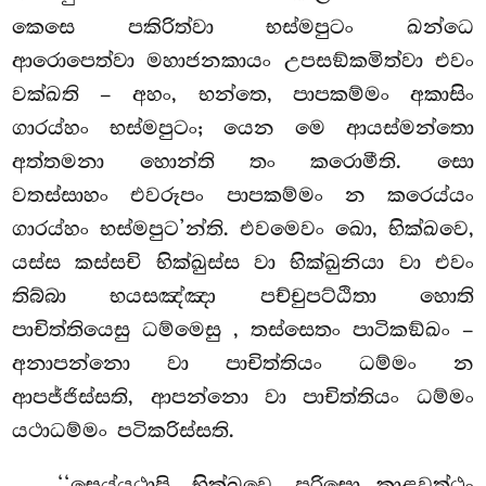
කෙසෙ පකිරිත්වා භස්මපුටං ඛන්ධෙ
ආරොපෙත්වා මහාජනකායං උපසඞ්කමිත්වා එවං
වක්ඛති – අහං, භන්තෙ, පාපකම්මං අකාසිං
ගාරය්හං භස්මපුටං; යෙන මෙ ආයස්මන්තො
අත්තමනා හොන්ති තං කරොමීති. සො
වතස්සාහං එවරූපං පාපකම්මං න කරෙය්යං
ගාරය්හං
භස්මපුට’න්ති. එවමෙවං ඛො, භික්ඛවෙ,
යස්ස කස්සචි භික්ඛුස්ස වා භික්ඛුනියා වා එවං
තිබ්බා භයසඤ්ඤා පච්චුපට්ඨිතා හොති
පාචිත්තියෙසු ධම්මෙසු
, තස්සෙතං පාටිකඞ්ඛං –
අනාපන්නො වා පාචිත්තියං ධම්මං න
ආපජ්ජිස්සති, ආපන්නො වා පාචිත්තියං ධම්මං
යථාධම්මං පටිකරිස්සති.
‘‘සෙය්යථාපි, භික්ඛවෙ, පුරිසො
කාළවත්ථං