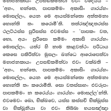
මහාජනකායං උපසඞ්කමිත්වා එවං වදෙය්ය –
‘අහං, භන්තෙ, පාපකම්මං අකාසිං ගාරය්හං
මොසල්ලං, යෙන මෙ ආයස්මන්තො අත්තමනා
හොන්ති තං කරොමී’ති. තත්රඤ්ඤතරස්ස
ථලට්ඨස්ස පුරිසස්ස එවමස්ස – ‘පාපකං වත,
භො, අයං පුරිසො කම්මං අකාසි ගාරය්හං
මොසල්ලං. යත්ර හි නාම කාළවත්ථං පරිධාය
කෙසෙ පකිරිත්වා මුසලං ඛන්ධෙ ආරොපෙත්වා
මහාජනකායං උපසඞ්කමිත්වා එවං වක්ඛති –
‘අහං, භන්තෙ, පාපකම්මං අකාසිං ගාරය්හං
මොසල්ලං, යෙන මෙ ආයස්මන්තො
අත්තමනා
හොන්ති තං කරොමීති. සො
වතස්සාහං එවරූපං
පාපකම්මං න කරෙය්යං ගාරය්හං මොසල්ල’න්ති.
එවමෙවං ඛො, භික්ඛවෙ, යස්ස කස්සචි භික්ඛුස්ස
වා භික්ඛුනියා වා එවං තිබ්බා භයසඤ්ඤා