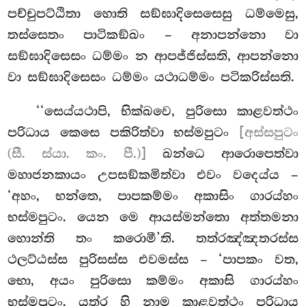
පච්චුපට්ඨිතා හොති සඞ්ඝාදිසෙසෙසු ධම්මෙසු,
තස්සෙතං පාටිකඞ්ඛං – අනාපන්නො වා
සඞ්ඝාදිසෙසං ධම්මං න ආපජ්ජිස්සති, ආපන්නො
වා සඞ්ඝාදිසෙසං ධම්මං යථාධම්මං පටිකරිස්සති.
‘‘සෙය්යථාපි, භික්ඛවෙ, පුරිසො කාළවත්ථං
පරිධාය කෙසෙ පකිරිත්වා භස්මපුටං
[අස්සපුටං
(සී. ස්යා. කං. පී.)]
ඛන්ධෙ ආරොපෙත්වා
මහාජනකායං උපසඞ්කමිත්වා එවං වදෙය්ය –
‘අහං, භන්තෙ, පාපකම්මං අකාසිං ගාරය්හං
භස්මපුටං. යෙන මෙ ආයස්මන්තො අත්තමනා
හොන්ති තං කරොමී’ති. තත්රඤ්ඤතරස්ස
ථලට්ඨස්ස පුරිසස්ස එවමස්ස – ‘පාපකං වත,
භො, අයං පුරිසො කම්මං අකාසි ගාරය්හං
භස්මපුටං. යත්ර හි නාම කාළවත්ථං පරිධාය