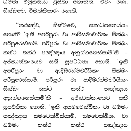
ධම්මා විමුත්තියා ඵුසිතා හොන්ති. එවං ඛො,
භික්ඛවෙ, විමුත්තිසාරං හොති.
‘‘කථඤ්ච, භික්ඛවෙ, සතාධිපතෙය්යං
හොති? ‘ඉති අපරිපූරං වා ආභිසමාචාරිකං සික්ඛං
පරිපූරෙස්සාමි, පරිපූරං වා ආභිසමාචාරිකං සික්ඛං
තත්ථ තත්ථ පඤ්ඤාය අනුග්ගහෙස්සාමී’ති –
අජ්ඣත්තංයෙව සති සූපට්ඨිතා හොති. ‘ඉති
අපරිපූරං වා ආදිබ්රහ්මචරියිකං සික්ඛං
පරිපූරෙස්සාමි, පරිපූරං වා ආදිබ්රහ්මචරියිකං
සික්ඛං තත්ථ තත්ථ පඤ්ඤාය
අනුග්ගහෙස්සාමී’ති – අජ්ඣත්තංයෙව සති
සූපට්ඨිතා හොති. ‘ඉති අසමවෙක්ඛිතං වා
ධම්මං
පඤ්ඤාය සමවෙක්ඛිස්සාමි, සමවෙක්ඛිතං වා
ධම්මං තත්ථ තත්ථ පඤ්ඤාය