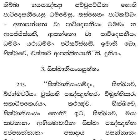
තිබ්බා භයසඤ්ඤා පච්චුපට්ඨිතා හොති
පාටිදෙසනීයෙසු ධම්මෙසු, තස්සෙතං පාටිකඞ්ඛං
– අනාපන්නො වා පාටිදෙසනීයං ධම්මං න
ආපජ්ජිස්සති, ආපන්නො වා පාටිදෙසනීයං
ධම්මං යථාධම්මං පටිකරිස්සති. ඉමානි ඛො,
භික්ඛවෙ, චත්තාරි ආපත්තිභයානී’’ති. දුතියං.
3. සික්ඛානිසංසසුත්තං
. ‘‘සික්ඛානිසංසමිදං, භික්ඛවෙ,
245
බ්රහ්මචරියං වුස්සති පඤ්ඤුත්තරං විමුත්තිසාරං
සතාධිපතෙය්යං. කථඤ්ච, භික්ඛවෙ,
සික්ඛානිසංසං හොති? ඉධ, භික්ඛවෙ, මයා
සාවකානං ආභිසමාචාරිකා සික්ඛා පඤ්ඤත්තා
අප්පසන්නානං පසාදාය පසන්නානං