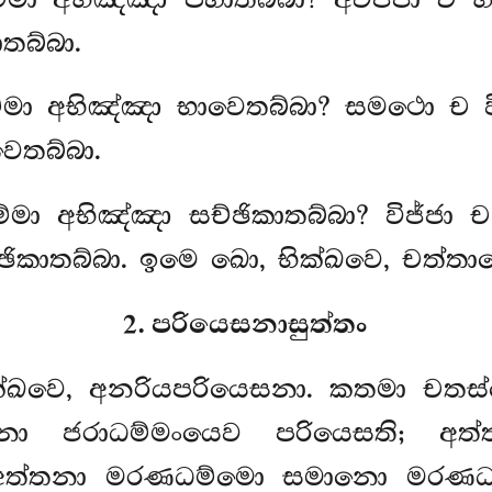
තබ්බා.
්මා අභිඤ්ඤා භාවෙතබ්බා? සමථො ච වි
ෙතබ්බා.
මා අභිඤ්ඤා සච්ඡිකාතබ්බා? විජ්ජා ච 
ඡිකාතබ්බා. ඉමෙ ඛො, භික්ඛවෙ, චත්තාර
2. පරියෙසනාසුත්තං
ික්ඛවෙ, අනරියපරියෙසනා. කතමා චතස
ො ජරාධම්මංයෙව පරියෙසති; අත්
ි; අත්තනා මරණධම්මො සමානො මරණධම