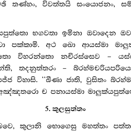
ඡෙච්ඡි තණ්හං, විවත්තයි සංයොජනං, 
යපුත්තො භගවතා ඉමිනා ඔවාදෙන ඔව
ත්වා පක්කාමි. අථ ඛො ආයස්මා මාල
තො විහරන්තො නචිරස්සෙව – යස්ස
න්ති, තදනුත්තරං – බ්රහ්මචරියපරි
්ජ විහාසි. ‘‘ඛීණා ජාති, වුසිතං බ්ර
. අඤ්ඤතරො ච පනායස්මා මාලුක්යපුත්
5. කුලසුත්තං
ක්ඛවෙ, කුලානි භොගෙසු මහත්තං පත්තා