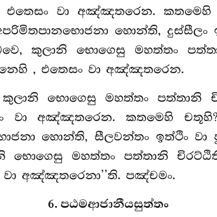
හි, එතෙසං වා අඤ්ඤතරෙන. කතමෙහි 
පරිමිතපානභොජනා හොන්ති, දුස්සීලං ඉත
්ඛවෙ, කුලානි භොගෙසු මහත්තං පත්තා
ඨානෙහි
, එතෙසං වා අඤ්ඤතරෙන.
, කුලානි භොගෙසු මහත්තං පත්තානි චි
සං වා අඤ්ඤතරෙන. කතමෙහි චතූහි?
ොජනා හොන්ති, සීලවන්තං ඉත්ථිං වා ප
ානි භොගෙසු මහත්තං පත්තානි චිරට්ඨිත
ං වා අඤ්ඤතරෙනා’’ති. පඤ්චමං.
6. පඨමආජානීයසුත්තං