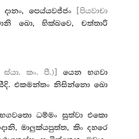
ි? දානං, පෙය්යවජ්ජං
[පියවාචා
ානි ඛො, භික්ඛවෙ, චත්තාරි
 ස්යා. කං. පී.)]
යෙන භගවා
සීදි. එකමන්තං නිසින්නො ඛො
ං භගවතො ධම්මං සුත්වා එකො
ානි, මාලුක්යපුත්ත, කිං දහරෙ