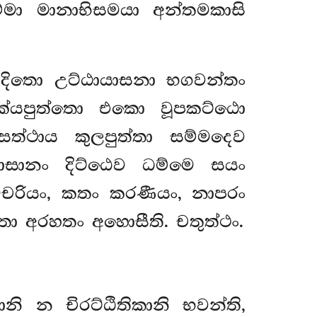
සම්මා මානාභිසමයා අන්තමකාසි
දිතො උට්ඨායාසනා භගවන්තං
ුක්යපුත්තො එකො වූපකට්ඨො
ත්ථාය කුලපුත්තා සම්මදෙව
යොසානං දිට්ඨෙව ධම්මෙ සයං
හ්මචරියං, කතං කරණීයං, නාපරං
තො අරහතං අහොසීති. චතුත්ථං.
නි න චිරට්ඨිතිකානි භවන්ති,