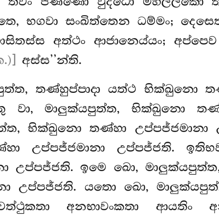
නාම ත්වං ජිණ්ණො වුද්ධො මහල්ලකො 
භන්තෙ, භගවා සංඛිත්තෙන ධම්මං; දෙසෙ
සිතස්ස අත්ථං ආජානෙය්යං; අප්පෙ
.)]
අස්ස’’න්ති.
පුත්ත, තණ්හුප්පාදා යත්ථ භික්ඛුනො ත
වා, මාලුක්යපුත්ත, භික්ඛුනො තණ්හ
ුත්ත, භික්ඛුනො තණ්හා උප්පජ්ජමානා
ණ්හා උප්පජ්ජමානා උප්පජ්ජති. ඉතිභව
නා උප්පජ්ජති. ඉමෙ
ඛො, මාලුක්යපුත්ත
ානා උප්පජ්ජති. යතො
ඛො, මාලුක්යපු
වත්ථුකතා අනභාවංකතා ආයතිං අනුප