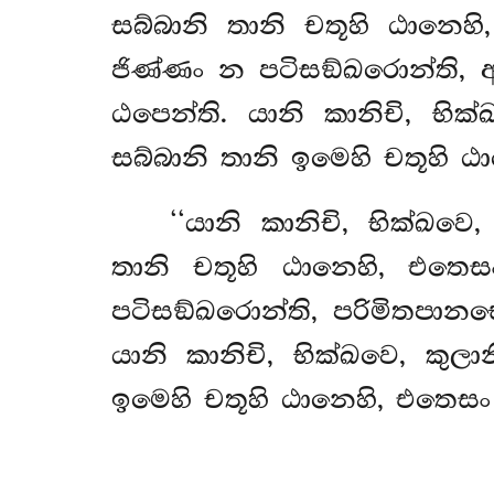
සබ්බානි තානි චතූහි ඨානෙ
ජිණ්ණං න පටිසඞ්ඛරොන්ති, අ
ඨපෙන්ති. යානි කානිචි, භික
සබ්බානි තානි ඉමෙහි චතූහි 
‘‘යානි කානිචි, භික්ඛවෙ
තානි චතූහි ඨානෙහි, එතෙ
පටිසඞ්ඛරොන්ති, පරිමිතපානභ
යානි කානිචි, භික්ඛවෙ, කුල
ඉමෙහි චතූහි ඨානෙහි, එතෙස