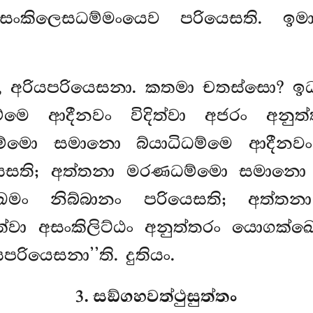
ංකිලෙසධම්මංයෙව පරියෙසති. ඉම
ෙ, අරියපරියෙසනා. කතමා චතස්සො? ඉ
මෙ ආදීනවං විදිත්වා අජරං අනුත්
ම්මො සමානො බ්යාධිධම්මෙ ආදීනවං ව
යෙසති; අත්තනා මරණධම්මො සමානො 
ෙමං නිබ්බානං පරියෙසති; අත්ත
ිත්වා අසංකිලිට්ඨං අනුත්තරං යොගක්ඛ
රියෙසනා’’ති. දුතියං.
3. සඞ්ගහවත්ථුසුත්තං