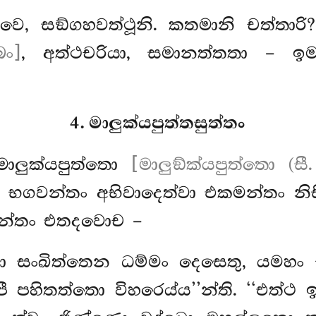
ක්ඛවෙ, සඞ්ගහවත්ථූනි. කතමානි චත්තාර
බං]
, අත්ථචරියා, සමානත්තතා – ඉම
4. මාලුක්යපුත්තසුත්තං
ාලුක්යපුත්තො
[මාලුඞ්ක්යපුත්තො (සී.
ා භගවන්තං අභිවාදෙත්වා එකමන්තං නි
වන්තං එතදවොච –
ගවා සංඛිත්තෙන ධම්මං දෙසෙතු, යමහ
හිතත්තො විහරෙය්ය’’න්ති. ‘‘එත්ථ ඉද