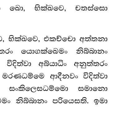
ා ඛො, භික්ඛවෙ, චතස්සො
ධ, භික්ඛවෙ, එකච්චො අත්තනා
තරං යොගක්ඛෙමං නිබ්බානං
ිදිත්වා අබ්යාධිං අනුත්තරං
මරණධම්මෙ ආදීනවං විදිත්වා
නා සංකිලෙසධම්මො සමානො
ෙමං නිබ්බානං පරියෙසති. ඉමා