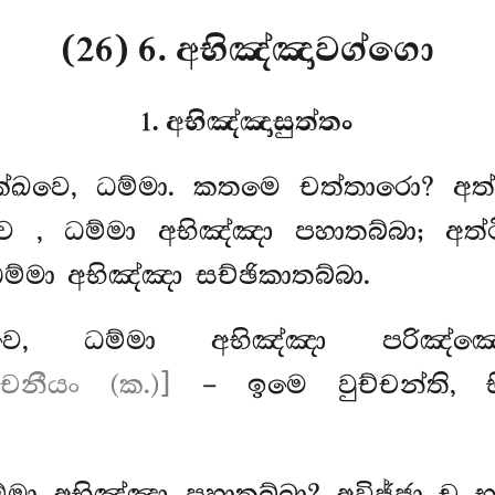
(26) 6. අභිඤ්ඤාවග්ගො
1. අභිඤ්ඤාසුත්තං
ික්ඛවෙ, ධම්මා. කතමෙ චත්තාරො? අත්ථ
ඛවෙ
, ධම්මා අභිඤ්ඤා පහාතබ්බා; අත්
ධම්මා අභිඤ්ඤා සච්ඡිකාතබ්බා.
ෙ, ධම්මා අභිඤ්ඤා පරිඤ්ඤෙය්
වචනීයං (ක.)]
– ඉමෙ වුච්චන්ති, 
්මා අභිඤ්ඤා පහාතබ්බා? අවිජ්ජා ච 