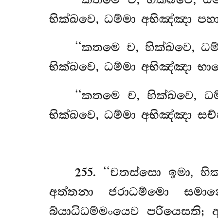
භික්ඛවෙ, ධම්මා අභිඤ්ඤා පහා
‘‘කතමෙ ච, භික්ඛවෙ, ධම
භික්ඛවෙ, ධම්මා අභිඤ්ඤා භාව
‘‘කතමෙ ච, භික්ඛවෙ, ධම්
භික්ඛවෙ, ධම්මා අභිඤ්ඤා සච්
255
. ‘‘චතස්සො ඉමා, භ
අත්තනා ජරාධම්මො සමාන
බ්යාධිධම්මංයෙව පරියෙසත