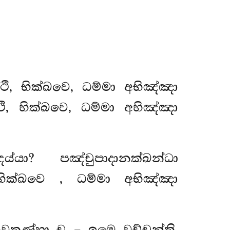
ි, භික්ඛවෙ, ධම්මා අභිඤ්ඤා
ථි, භික්ඛවෙ, ධම්මා අභිඤ්ඤා
යා? පඤ්චුපාදානක්ඛන්ධා
භික්ඛවෙ
, ධම්මා අභිඤ්ඤා
භවතණ්හා ච – ඉමෙ වුච්චන්ති,