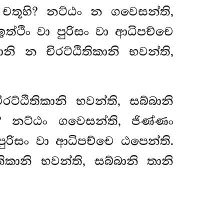
චතූහි? නට්ඨං න ගවෙසන්ති,
්ථිං වා පුරිසං වා ආධිපච්චෙ
නි න චිරට්ඨිතිකානි භවන්ති,
රට්ඨිතිකානි භවන්ති, සබ්බානි
 නට්ඨං ගවෙසන්ති, ජිණ්ණං
ුරිසං වා ආධිපච්චෙ ඨපෙන්ති.
ිකානි භවන්ති, සබ්බානි තානි