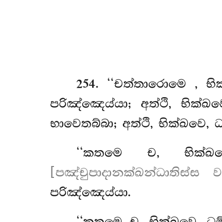
254
. ‘‘චත්තාරොමෙ
, භ
පරිඤ්ඤෙය්යා; අත්ථි, භික්
භාවෙතබ්බා; අත්ථි, භික්ඛවෙ, 
‘‘කතමෙ ච, භික්ඛව
[පඤ්චුපාදානක්ඛන්ධාතිස්ස 
පරිඤ්ඤෙය්යා.
‘‘කතමෙ ච, භික්ඛවෙ, ධම