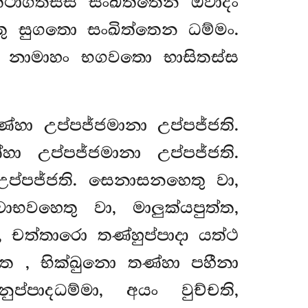
තථාගතස්ස සංඛිත්තෙන ඔවාදං
තු සුගතො සංඛිත්තෙන ධම්මං.
ව නාමාහං භගවතො භාසිතස්ස
ණ්හා උප්පජ්ජමානා උප්පජ්ජති.
ා උප්පජ්ජමානා උප්පජ්ජති.
 උප්පජ්ජති. සෙනාසනහෙතු වා,
ාභවහෙතු වා, මාලුක්යපුත්ත,
, චත්තාරො තණ්හුප්පාදා යත්ථ
ත්ත
, භික්ඛුනො තණ්හා පහීනා
්පාදධම්මා, අයං වුච්චති,