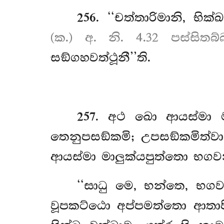
256
. ‘‘චත්තාරිමානි, භි
(ක.) අ. නි. 4.32 පස්සිතබ්
සඞ්ගහවත්ථූනී’’ති.
257
. අථ ඛො ආයස්මා ම
තෙනුපසඞ්කමි; උපසඞ්කමිත්ව
ආයස්මා මාලුක්යපුත්තො භග
‘‘සාධු මෙ, භන්තෙ, භ
වූපකට්ඨො අප්පමත්තො ආතාපී ප