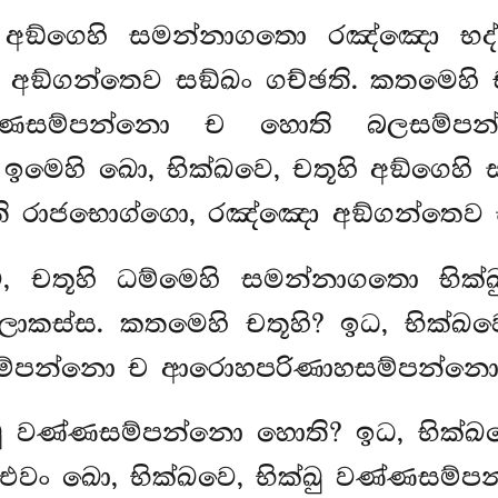
ෙ, අඞ්ගෙහි සමන්නාගතො රඤ්ඤො භද
 අඞ්ගන්තෙව සඞ්ඛං
ගච්ඡති. කතමෙහි 
ණ්ණසම්පන්නො ච හොති බලසම්
මෙහි ඛො, භික්ඛවෙ, චතූහි අඞ්ගෙ
ි රාජභොග්ගො, රඤ්ඤො අඞ්ගන්තෙව සඞ
ෙ, චතූහි ධම්මෙහි සමන්නාගතො භි
ොකස්ස. කතමෙහි චතූහි? ඉධ, භික්ඛ
ම්පන්නො ච ආරොහපරිණාහසම්පන්නො
්ඛු වණ්ණසම්පන්නො හොති? ඉධ, භික්ඛ
. එවං ඛො, භික්ඛවෙ, භික්ඛු වණ්ණසම්