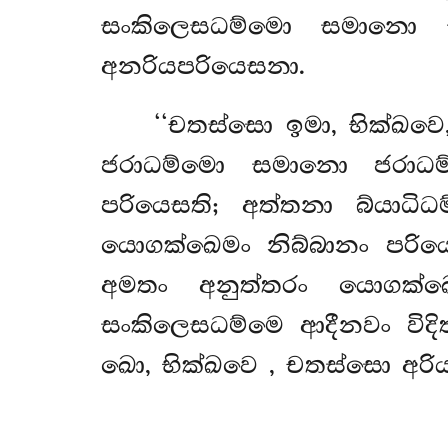
සංකිලෙසධම්මො සමානො ස
අනරියපරියෙසනා.
‘‘චතස්සො ඉමා, භික්ඛව
ජරාධම්මො සමානො ජරාධම්
පරියෙසති; අත්තනා බ්යාධිධ
යොගක්ඛෙමං
නිබ්බානං පරි
අමතං අනුත්තරං යොගක්ඛ
සංකිලෙසධම්මෙ ආදීනවං
විද
ඛො, භික්ඛවෙ
, චතස්සො අරියප