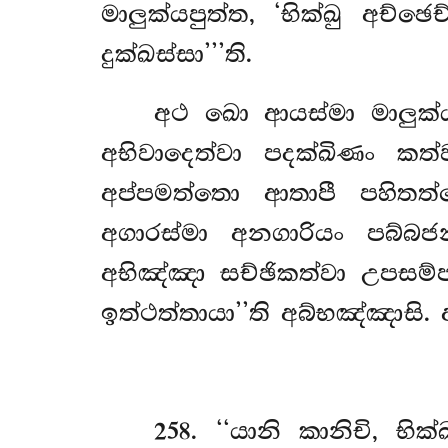
මාලුක්යපුත්ත, ‘භික්ඛු අච්
දුක්ඛස්සා’’’ති.
අථ ඛො ආයස්මා මාලුක්
අභිවාදෙත්වා පදක්ඛිණං ක
අප්පමත්තො ආතාපී පහිතත්
අගාරස්මා අනගාරියං පබ්බජ
අභිඤ්ඤා සච්ඡිකත්වා උපසම්පජ
ඉත්ථත්තායා’’ති අබ්භඤ්ඤාසි
258
. ‘‘යානි කානිචි, භි