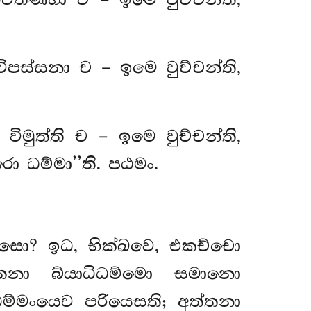
පස්සනා ච – ඉමෙ වුච්චන්ති,
විමුත්ති ච – ඉමෙ වුච්චන්ති,
ො ධම්මා’’ති. පඨමං.
්සො? ඉධ, භික්ඛවෙ, එකච්චො
තනා බ්යාධිධම්මො සමානො
්මංයෙව පරියෙසති; අත්තනා