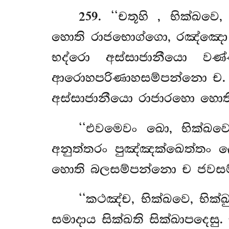
259
. ‘‘චතූහි
, භික්ඛව
හොති රාජභොග්ගො, රඤ්ඤො
භද්රො අස්සාජානීයො ව
ආරොහපරිණාහසම්පන්නො ච. ඉ
අස්සාජානීයො රාජාරහො හොත
‘‘එවමෙවං ඛො, භික්ඛව
අනුත්තරං පුඤ්ඤක්ඛෙත්තං ල
හොති බලසම්පන්නො ච ජවස
‘‘කථඤ්ච, භික්ඛවෙ, භික
සමාදාය සික්ඛති
සික්ඛාපදෙසු