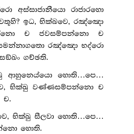
්රො අස්සාජානීයො රාජාරහො
චතූහි? ඉධ, භික්ඛවෙ, රඤ්ඤො
පන්නො ච ජවසම්පන්නො ච
හි සමන්නාගතො රඤ්ඤො භද්රො
්ඛං ගච්ඡති.
ක්ඛු ආහුනෙය්යො හොති…පෙ…
වෙ, භික්ඛු වණ්ණසම්පන්නො ච
 ච.
වෙ, භික්ඛු සීලවා හොති…පෙ…
පන්නො හොති.