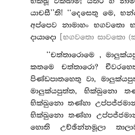
භික්ඛූ වක්ඛාම; යත්ර හි 
යාචසී’’ති! ‘‘දෙසෙතු මෙ, 
අප්පෙව නාමාහං භගවතො භා
දායාදො
[භගවතො සාවකො (ක
‘‘චත්තාරොමෙ
, මාලුක්ය
කතමෙ චත්තාරො? චීවරහෙතු 
පිණ්ඩපාතහෙතු වා, මාලුක්යප
මාලුක්යපුත්ත, භික්ඛුනො ත
භික්ඛුනො තණ්හා උප්පජ්ජමා
භික්ඛුනො තණ්හා උප්පජ්ජම
හොති උච්ඡින්නමූලා තාලා