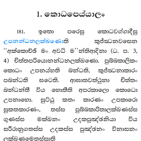
1. කොධපෙය්යාලං
. ඉතො පරෙසු කොධවග්ගාදීසු
181
උපනන්ධනලක්ඛණො
ති කුජ්ඣනවසෙන
‘‘අක්කොච්ඡි මං අවධි
ම’’න්තිආදිනා (ධ. ප. 3,
4) චිත්තපරියොනන්ධනලක්ඛණො. පුබ්බකාලිකං
කොධං උපනය්හති බන්ධති, කුජ්ඣනාකාරං
පබන්ධති ඝටෙති. ආඝාතවත්ථුනා චිත්තං
බන්ධන්තී විය හොතීති අපරකාලො කොධො
උපනාහො. සුට්ඨු කතං කාරණං උපකාරො
සුකතකාරණං, තස්ස පුබ්බකාරිතාලක්ඛණස්ස
ගුණස්ස මක්ඛනං උදකපුඤ්ඡනියා විය
සරීරානුගතස්ස උදකස්ස පුඤ්ඡනං විනාසනං
ලක්ඛණමෙතස්සාති