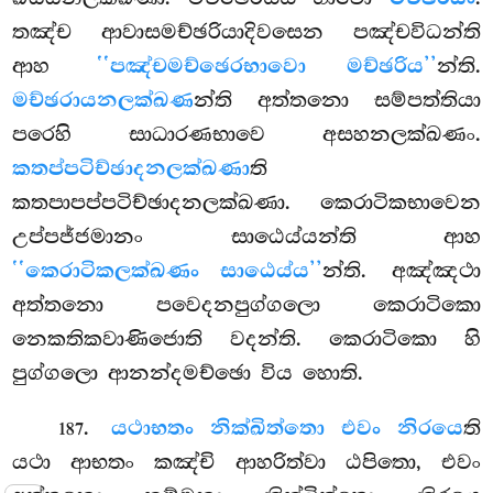
තඤ්ච ආවාසමච්ඡරියාදිවසෙන පඤ්චවිධන්ති
ආහ
‘‘පඤ්චමච්ඡෙරභාවො මච්ඡරිය’’
න්ති.
මච්ඡරායනලක්ඛණ
න්ති අත්තනො සම්පත්තියා
පරෙහි සාධාරණභාවෙ අසහනලක්ඛණං.
කතප්පටිච්ඡාදනලක්ඛණා
ති
කතපාපප්පටිච්ඡාදනලක්ඛණා. කෙරාටිකභාවෙන
උප්පජ්ජමානං සාඨෙය්යන්ති ආහ
‘‘කෙරාටිකලක්ඛණං සාඨෙය්ය’’
න්ති. අඤ්ඤථා
අත්තනො පවෙදනපුග්ගලො කෙරාටිකො
නෙකතිකවාණිජොති වදන්ති. කෙරාටිකො හි
පුග්ගලො ආනන්දමච්ඡො විය හොති.
.
යථාභතං නික්ඛිත්තො එවං නිරයෙ
ති
187
යථා ආභතං කඤ්චි ආහරිත්වා ඨපිතො, එවං