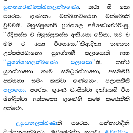
සුකතකරණමක්ඛනලක්ඛණො
. තථා හි සො
පරෙසං ගුණානං මක්ඛනට්ඨෙන මක්ඛොති
වුච්චති. බහුස්සුතෙපි පුග්ගලෙ අජ්ඣොත්ථරිංසු,
‘‘ඊදිසස්ස ච බහුස්සුතස්ස අනියතා ගහිතා, තව ච
මම ච කො විසෙසො’’තිආදිනා නයෙන
උප්පජ්ජමානො යුගග්ගාහී පලාසොති ආහ
‘‘යුගග්ගාහලක්ඛණො පලාසො’’
ති. තත්ථ
යුගග්ගාහො නාම සමධුරග්ගාහො, අසමම්පි
අත්තනා සමං කත්වා ගණ්හනං. පලාසතීති
පලාසො,
පරෙසං ගුණෙ ඩංසිත්වා දන්තෙහි විය
ඡින්දිත්වා අත්තනො ගුණෙහි සමෙ කරොතීති
අත්ථො.
උසූයනලක්ඛණා
ති පරෙසං සක්කාරාදීනි
ඛිය්යනලක්ඛණා. මච්ඡෙරස්ස භාවො
මච්ඡරියං
.