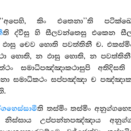
‘‘අපෙහි, කිං එතෙනා’’ති පටික්
ී
ති ද්වීසු හි සීලවන්තෙසු එකෙන
සු චෙව හොති පවත්තිනී ච. එකස්මිං 
ා හොති, න ඵාසු හොති, න පවත්තිනී. 
මත්ථං සමාධිපඤ්ඤාකථාසුපි අතිදිසත
ාභිනො සමාධිකථං සප්පඤ්ඤා ච පඤ්ඤාකථ
ි.
්ගහෙස්සාමී
ති තස්මිං තස්මිං අනුග්
 නිස්සාය උප්පන්නපඤ්ඤාය අනුග්ග