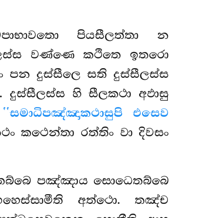
ඛෙපාභාවතො පියසීලත්තා න
 සීලස්ස වණ්ණෙ කථිතෙ ඉතරො
පන දුස්සීලෙ සති දුස්සීලස්ස
දුස්සීලස්ස හි සීලකථා අඵාසු
ි
‘‘සමාධිපඤ්ඤාකථාසුපි එසෙව
ං කථෙන්තා රත්තිං වා දිවසං
ගහෙතබ්බෙ පඤ්ඤාය සොධෙතබ්බෙ
හෙස්සාමීති අත්ථො. තඤ්ච