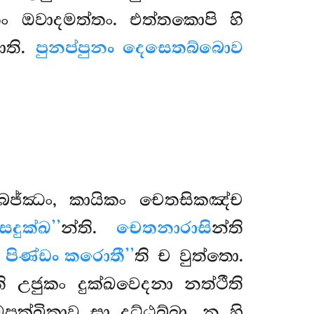
තං ඔවාදමත්තං. එත්තකොපි හි
ොති.
පුනප්පුනං දෙසෙතබ්බොව
බජ්ඣං, කායිකං චෙතසිකඤ්ච
‘සදුක්ඛ’’
න්ති.
චෙතනාරාසි
න්ති
ි පිණ්ඩං කරොතී’’
ති ච වුත්තො.
ති උජුකං දුක්ඛවෙදනා
නත්ථීති
ඛපක්ඛිකාව සා දට්ඨබ්බා. න හි