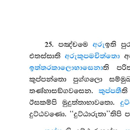
25
. පඤ්චමෙ
අරු
ඉති පු
එතස්සාති
අරුකූපමචිත්තො
අප
ඉත්තරකාලොභාසෙනා
ති පර
කුප්පන්තො පුග්ගලො සම්මු
තණ්හාසඞ්ගවසෙන.
කුප්පතී
ත
ඊසකම්පි මුදුත්තාභාවතො.
දු
දුට්ඨවණො. ‘‘දුට්ඨාරුතා’’තිප