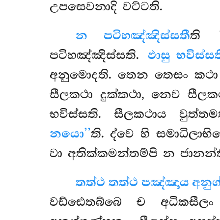
උපසෙවනාදි වට්ටති.
න පටිහඤ්ඤිස්සතී
ති 
පටිහඤ්ඤිස්සති.
ඵාසු භවිස්සත
අනුමොදති. තෙන තෙසං කථා ඵා
සීලකථා දුක්කථා, නෙව සීලකථ
භවිස්සති. සීලකථාය වුත්ත
නයො’’
ති. ද්වෙ හි සමාධිල
වා අතික්කමන්තම්පි න ජානන්ත
තත්ථ තත්ථ පඤ්ඤාය අනුග
වඩ්ඪෙතබ්බෙ ච අධිකසීලං