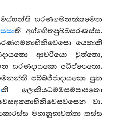
සයො මය්හන්ති සරණගමනක්කමෙන
ස්සා
ති අග්ගහිතපුබ්බසරණස්ස.
 සරණගමනාභිනිවෙසො යෙනාති
ණදායකො ආචරියො වුත්තො,
සෙන සරණදායකො අධිප්පෙතො.
මනන්ති පබ්බජ්ජාදායකො පුන
ා
ති ලොකියධම්මසම්පාපකො
නිවෙසඅකතාභිනිවෙසවසෙන වා.
කාරස්ස මහානුභාවත්තා තස්ස