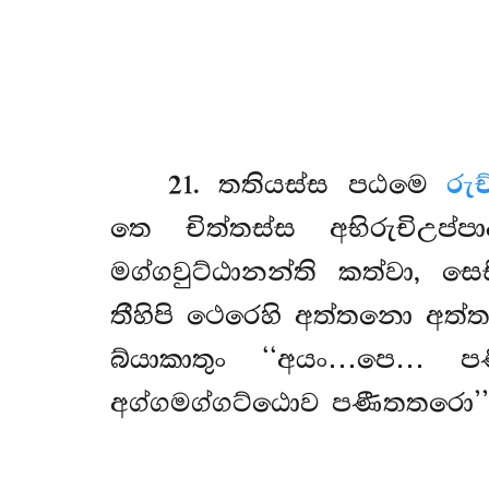
21
. තතියස්ස පඨමෙ
රුච
තෙ චිත්තස්ස අභිරුචිඋප
මග්ගවුට්ඨානන්ති කත්වා, ස
තීහිපි ථෙරෙහි අත්තනො අත
බ්යාකාතුං ‘‘අයං…පෙ… 
අග්ගමග්ගට්ඨොව පණීතතරො’’ත