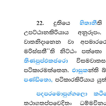
22
. දුතියෙ
හිතානී
ති
උපට්ඨානකිරියාය අනුරූප
වාතනිදානෙන වා අපමාර
මරිස්සතී’’ති නිට්ඨං පත්ත
තිණපුප්ඵකජරො
විසමවාතස
පටිකාරමත්තෙන.
ඵාසුක
න්ති 
පණ්ඩිතො,
පටිකාරකිරියාය යු
පදපරමො
පුග්ගලො කථ
තථාගතප්පවෙදිතං ධම්මවි