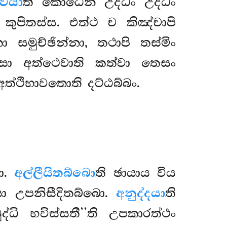
වියා
ති කොධෙන උද්ධං උද්ධං
ි
කුපිතස්ස. එත්ථ ච කිඤ්චාපි
 සමුච්ඡින්නා, තථාපි තස්මිං
ෙසා අත්ථෙවාති කත්වා තෙසං
ත්ථිභාවතොති දට්ඨබ්බං.
ො.
අල්ලීයිතබ්බො
ති ඡායාය විය
ො උපනිසීදිතබ්බො.
අනුද්දයා
ති
්ධි භවිස්සතී’’ති උපකාරත්ථං