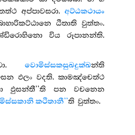
 තත්ථ අප්පාවසරා.
අට්ඨකථායං
ාරිකට්ඨානෙ ඨිතාති වුත්තං.
ිරොහිනො විය රූපානන්ති.
ත්වා.
වොමිස්සකසුඛදුක්ඛ
න්ති
ීසෙන ඵලං වදති. කාමඤ්චෙත්ථ
්සා ඵුසන්තී’’ති පන වචනෙන
ිස්සකානි කථිතානී’’
ති වුත්තං.