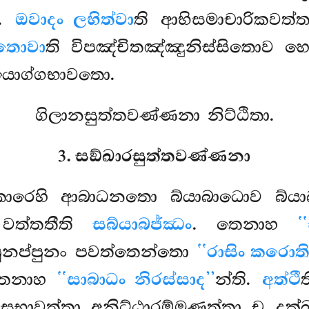
ො.
ඔවාදං ලභිත්වා
ති ආභිසමාචාරිකවත්
ිතොවා
ති විපඤ්චිතඤ්ඤුනිස්සිතොව හ
යොග්ගභාවතො.
ගිලානසුත්තවණ්ණනා නිට්ඨිතා.
3. සඞ්ඛාරසුත්තවණ්ණනා
ආකාරෙහි ආබාධනතො බ්යාබාධොව බ්යා
 වත්තතීති
සබ්යාබජ්ඣං
. තෙනාහ
‘
 පුනප්පුනං පවත්තෙන්තො
‘‘රාසිං කරොත
 තෙනාහ
‘‘සාබාධං නිරස්සාද’’
න්ති.
අත්ථී
ඨසභාවත්තා අනිට්ඨාරම්මණත්තා ච දුක්