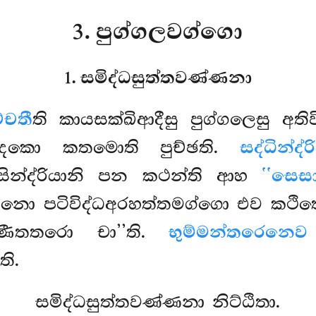
3. පුග්ගලවග්ගො
1. සමිද්ධසුත්තවණ්ණනා
්චතී
ති කායසක්ඛිආදීසු පුග්ගලෙසු අ
්පාදකො කතමොති පුච්ඡති.
සද්ධින්ද
ෙසින්ද්රියානි පන කථන්ති ආහ
‘‘සෙසා
්තනො පටිවිද්ධඅරහත්තමග්ගො එව කථි
පණීතතරො චා’’ති.
භුම්මන්තරෙනෙව
ි.
සමිද්ධසුත්තවණ්ණනා නිට්ඨිතා.