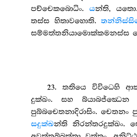
පච්චෙකබොධිං.
ය
න්ති, යත
තස්ස හිතාවහොති.
තන්නිස්ස
සම්මත්තනියාමොක්කමනස්ස 
23
. තතියෙ විවිධෙහි 
දුක්ඛං. සහ බ්යාබජ්ඣෙන
පුබ්බචෙතනාදිරාසිං. චෙතනං
සදුක්ඛ
න්ති නිරන්තරදුක්ඛං.
අවත්තබ්බත්තා වුත්තං. අනිට්