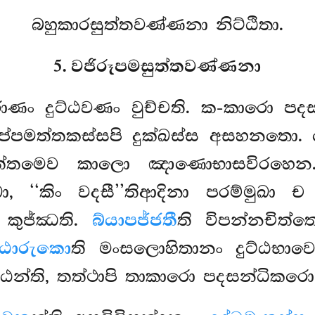
බහුකාරසුත්තවණ්ණනා නිට්ඨිතා.
5. වජිරූපමසුත්තවණ්ණනා
රාණං දුට්ඨවණං වුච්චති. ක-කාරො පද
්පමත්තකස්සපි දුක්ඛස්ස අසහනතො.
ිත්තමෙව කාලො ඤාණොභාසවිරහෙ
ඛා, ‘‘කිං වදසී’’තිආදිනා පරම්මු
ි කුජ්ඣති.
බ්යාපජ්ජතී
ති විපන්නචිත
ට්ඨාරුකො
ති මංසලොහිතානං දුට්ඨභාව
ි පඨන්ති, තත්ථාපි තාකාරො පදසන්ධිකරො