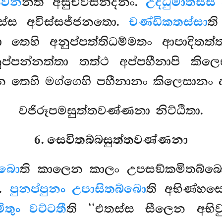
සවන
න්ති අසුචිවිසන්දනං.
උද්ධුමාතස්ස 
සස්ස අවිස්සජ්ජනතො.
චණ්ඩිකතස්සා
ත
 තෙහි අනුප්පත්තිධම්මතං ආපාදිතත්තා
ප්පන්නත්තා තත්ථ අප්පහීනාපි කිල
 න තෙහි මග්ගෙහි පහීනානං කිලෙසානං අ
වජිරූපමසුත්තවණ්ණනා නිට්ඨිතා.
6. සෙවිතබ්බසුත්තවණ්ණනා
්බො
ති කාලෙන කාලං උපසඞ්කමිතබ්බ
ො.
පුනප්පුනං උපාසිතබ්බො
ති අභිණ්හස
ිතුං වට්ටතී
ති ‘‘එතස්ස සීලෙන අභිවුද