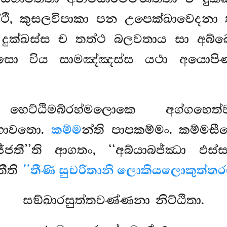
්ථී, කුසලවිපාකා පන උපෙක්ඛාවෙදනා
 දුක්ඛස්ස ච තත්ථ බලවතාය සා අබ්බොහ
ො විය සාමඤ්ඤස්ස යථා අයොපිණ්ඩ
හෙට්ඨිමබ්රහ්මලොකෙ අග්ගහෙ
සකභාවතො.
කම්ම
න්ති පාපකම්මං. කම්මස
ජතී’’ති ආගතං, ‘‘අබ්යාබජ්ඣා ඵස
තීති
‘‘තීණි සුචරිතානි ලොකියලොකුත්තරම
සඞ්ඛාරසුත්තවණ්ණනා නිට්ඨිතා.