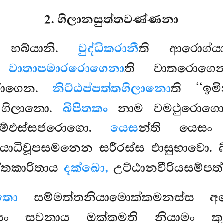
2. ගිලානසුත්තවණ්ණනා
 භබ්යානි.
වුද්ධිකරානී
ති ආරොග්යාද
ං.
වාතාපමාරරොගෙනා
ති වාතරොග
රොගෙන.
නිට්ඨප්පත්තගිලානො
ති ‘‘ඉ
ො ගිලානො.
ඛිපිතකං
නාම වමථුරොග
ම්ඵස්සජරොගො.
යෙස
න්ති යෙස
බ්යාධිවූපසමනෙන සරීරස්ස ඵාසුභාවො.
ත්තකාරිතාය
දක්ඛො,
උට්ඨානවීරියසම්පත
ිතො
සම්මත්තනියාමොක්කමනස්ස අ
නයං සවනාය ඔක්කමති නියාමං කු