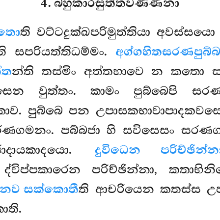
4. බහුකාරසුත්තවණ්ණනා
ගතො
ති වට්ටදුක්ඛපරිමුත්තියා අවස්
ති සපරියත්තිධම්මං.
අග්ගහිතසරණපුබ්බ
්ත
න්ති තස්මිං අත්තභාවෙ න කතො
සෙන වුත්තං. කාමං පුබ්බෙපි සර
කොව. පුබ්බෙ පන උපාසකභාවාපාදකව
රණගමනං. පබ්බජා හි සවිසෙසං සරණග
්ජාදායකාදයො.
දුවිධෙන පරිච්ඡින්න
ද්විප්පකාරෙන පරිච්ඡින්නා, කතාභි
ෙව සක්කොතී
ති ආචරියෙන කතස්ස උප
ොති.