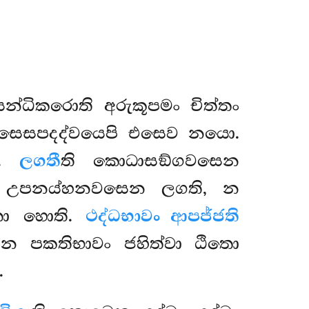
සන්ධිකරොති අරුකූපමං චිත්තං
 සෙසපදද්වයෙපි එසෙව නයො.
න.
ලගතී
ති කොධාසඞ්ගවසෙන
ඛා ච උපනය්හනවසෙන ලගති, න
්තො හොති.
ථද්ධභාවං ආපජ්ජති
ෙන පකතිභාවං ජහිත්වා ඨිතො
.