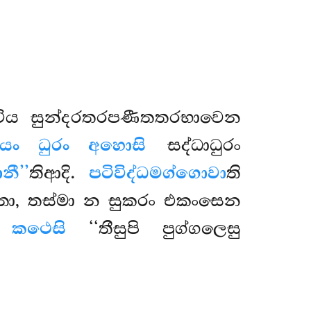
තිවිය සුන්දරතරපණීතතරභාවෙන
්රියං ධුරං අහොසි
සද්ධාධුරං
නී’’
තිආදි.
පටිවිද්ධමග්ගොවා
ති
තො, තස්මා න
සුකරං එකංසෙන
 කථෙසි
‘‘තීසුපි පුග්ගලෙසු