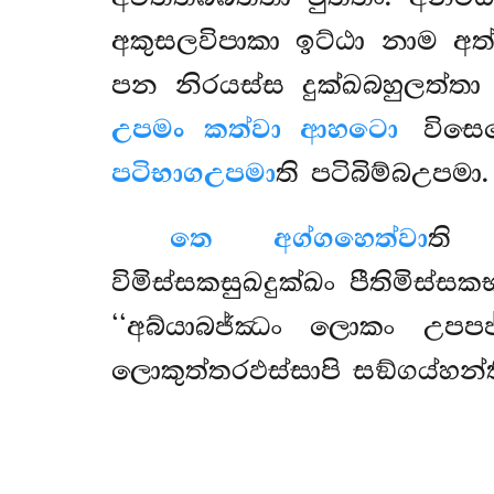
අකුසලවිපාකා ඉට්ඨා නාම අත
පන නිරයස්ස දුක්ඛබහුලත්තා
උපමං කත්වා ආහටො
විසෙස
පටිභාගඋපමා
ති පටිබිම්බඋපමා.
තෙ අග්ගහෙත්වා
ති 
විමිස්සකසුඛදුක්ඛං පීතිමිස්
‘‘අබ්යාබජ්ඣං ලොකං උපපජ්
ලොකුත්තරඵස්සාපි සඞ්ගය්හන්