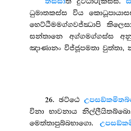
තස්සා
ති දුට්ඨාරුකස්ස.
ධුමාතකස්ස විය කොධූපායා
හෙට්ඨිමමග්ගවජ්ඣාපි කිලෙසා
සන්තානෙ අග්ගමග්ගස්ස අනු
ඤාණානං විජ්ජූපමතා වුත්තා,
26
. ඡට්ඨෙ
උපසඞ්කමිතබ
විනා භාවනාය නිල්ලීයිතබ්බ
මෙත්තාපුබ්බභාගො.
උපසඞ්කම