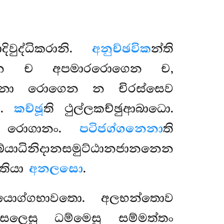
ිවුද්ධිකරානි.
අනුච්ඡවික
න්ති
ෙන ච අපමාරරොගෙන ච,
මිනා රොගෙන න චිරස්සෙව
ො.
කච්ඡූ
ති ථුල්ලකච්ඡුආබාධො.
ං රොගානං.
පටිජග්ගනෙනා
ති
 බ්යාධිනිදානසමුට්ඨානජානනෙන
්තියා
අනලසො
.
යොග්ගභාවතො. අලභන්තොව
සලෙසු ධම්මෙසු සම්මත්තං