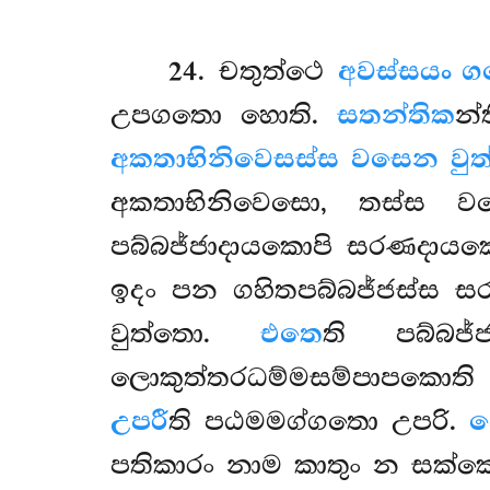
24
. චතුත්ථෙ
අවස්සයං 
උපගතො හොති.
සතන්තික
න්
අකතාභිනිවෙසස්ස වසෙන වුත
අකතාභිනිවෙසො, තස්ස ව
පබ්බජ්ජාදායකොපි සරණදාය
ඉදං පන ගහිතපබ්බජ්ජස්ස ස
වුත්තො.
එතෙ
ති පබ්බජ
ලොකුත්තරධම්මසම්පාපකොති 
උපරී
ති පඨමමග්ගතො උපරි.
න
පතිකාරං නාම කාතුං න සක්ක