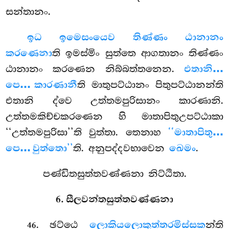
සන්තානං.
ඉධ ඉමෙසංයෙව තිණ්ණං ඨානානං
කරණෙනා
ති ඉමස්මිං සුත්තෙ ආගතානං තිණ්ණං
ඨානානං කරණෙන නිබ්බත්තනෙන.
එතානි…
පෙ… කාරණානී
ති මාතුපට්ඨානං පිතුපට්ඨානන්ති
එතානි ද්වෙ උත්තමපුරිසානං
කාරණානි.
උත්තමකිච්චකරණෙන හි මාතාපිතුඋපට්ඨාකා
‘‘උත්තමපුරිසා’’ති වුත්තා. තෙනාහ
‘‘මාතාපිතු…
පෙ… වුත්තො’’
ති. අනුපද්දවභාවෙන
ඛෙමං
.
පණ්ඩිතසුත්තවණ්ණනා නිට්ඨිතා.
6. සීලවන්තසුත්තවණ්ණනා
. ඡට්ඨෙ
ලොකියලොකුත්තරමිස්සක
න්ති
46