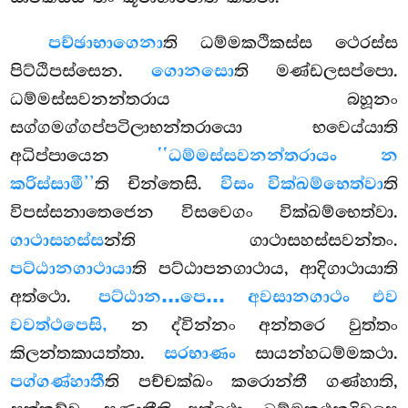
පච්ඡාභාගෙනා
ති ධම්මකථිකස්ස ථෙරස්ස
පිට්ඨිපස්සෙන.
ගොනසො
ති මණ්ඩලසප්පො.
ධම්මස්සවනන්තරාය බහූනං
සග්ගමග්ගප්පටිලාභන්තරායො භවෙය්යාති
අධිප්පායෙන
‘‘ධම්මස්සවනන්තරායං න
කරිස්සාමී’’
ති චින්තෙසි.
විසං වික්ඛම්භෙත්වා
ති
විපස්සනාතෙජෙන විසවෙගං වික්ඛම්භෙත්වා.
ගාථාසහස්ස
න්ති ගාථාසහස්සවන්තං.
පට්ඨානගාථායා
ති පට්ඨාපනගාථාය, ආදිගාථායාති
අත්ථො.
පට්ඨාන…පෙ… අවසානගාථං එව
වවත්ථපෙසි,
න ද්වින්නං අන්තරෙ වුත්තං
කිලන්තකායත්තා.
සරභාණං
සායන්හධම්මකථා.
පග්ගණ්හාතී
ති පච්චක්ඛං කරොන්තී ගණ්හාති,