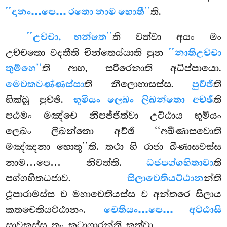
‘‘දානං…පෙ… රතො නාම හොතී’’
ති.
‘‘උච්චා, භන්තෙ’’
ති වත්වා අයං මං
උච්චතො වදතීති චින්තෙය්යාති පුන
‘‘නාතිඋච්චා
තුම්හෙ’’
ති ආහ, සරීරෙනාති අධිප්පායො.
මෙචකවණ්ණස්සා
ති නීලොභාසස්ස.
පුච්ඡී
ති
භික්ඛූ පුච්ඡි.
භූමියං ලෙඛං ලිඛන්තො අච්ඡී
ති
පඨමං
මඤ්චෙ නිපජ්ජිත්වා උට්ඨාය භූමියං
ලෙඛං ලිඛන්තො අච්ඡි ‘‘අඛීණාසවොති
මඤ්ඤනා හොතූ’’ති. තථා හි රාජා ඛීණාසවස්ස
නාම…පෙ… නිවත්ති.
ධජපග්ගහිතාවා
ති
පග්ගහිතධජාව.
සිලාචෙතියට්ඨාන
න්ති
ථූපාරාමස්ස ච මහාචෙතියස්ස ච අන්තරෙ සිලාය
කතචෙතියට්ඨානං.
චෙතියං…පෙ… අට්ඨාසි
සාවකස්ස තං කූටාගාරන්ති කත්වා.