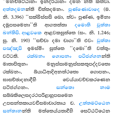
‘‘මනච්ඡට්ඨානං ඉන්ද්රියානං දමන’’න්ති කත්වා.
අත්තදමන
න්ති චිත්තදමනං.
පුණ්ණොවාදෙ
(ම.
නි. 3.396) ‘‘සක්ඛිස්සසි ඛො, ත්වං පුණ්ණ, ඉමිනා
දමූපසමෙනා’’ති ආගතත්තා
දමොති වුත්තා
ඛන්තිපි. ආළවකෙ
ආළවකසුත්තෙ (සං. නි. 1.246;
සු. නි. 190) ‘‘සච්චා දමා චාගා’’ති එවං
වුත්තා
පඤ්ඤාපි
ඉමස්මිං සුත්තෙ ‘‘දමො’’ති වත්තුං
වට්ටති.
රක්ඛනං ගොපනං පටිජග්ගන
න්ති
මාතාපිතූනං මනුස්සාමනුස්සකතූපද්දවතො
රක්ඛනං, බ්යාධිආදිඅනත්ථතො ගොපනං,
ඝාසච්ඡාදනාදීහි වෙය්යාවච්චකරණෙන
පටිජග්ගනං.
සන්තො නාම
සබ්බකිලෙසදරථපරිළාහූපසමෙන
උපසන්තකායවචීසමාචාරතාය ච.
උත්තමට්ඨෙන
සන්තාන
න්ති මත්තෙය්යතාදීහි සෙට්ඨට්ඨෙන