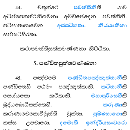
. චතුත්ථෙ
පවත්තිනී
ති යාව
44
අධිප්පෙතත්ථනිගමනා අවිච්ඡෙදෙන පවත්තිනී.
පටිඝාතාභාවෙන
අප්පටිහතා. නිය්යානිකා
සප්පාටිහීරකා.
කථාපවත්තිසුත්තවණ්ණනා නිට්ඨිතා.
5. පණ්ඩිතසුත්තවණ්ණනා
. පඤ්චමෙ
පණ්ඩිතපඤ්ඤත්තානී
ති
45
පණ්ඩිතෙහි පඨමං පඤ්ඤත්තානි.
කථිතානී
ති
සෙය්යසො කථිතානි.
මහාපුරිසෙහී
ති
බුද්ධබොධිසත්තෙහි.
කරුණා
ති
කරුණාචෙතොවිමුත්ති වුත්තා.
පුබ්බභාගො
ති
තස්ස උපචාරො.
දමොති ඉන්ද්රියසංවරො