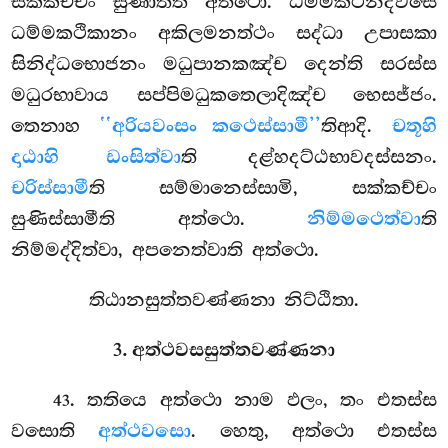
සක්කච්චං සුණාතීති අත්ථො. ධම්මකථනදිවසෙ
ධම්මකථිකානං අකිලමනත්ථං සද්ධා උපාසකා
සිනිද්ධභොජනං මධුපානකඤ්ච දෙන්ති සරස්ස
මධුරභාවාය සප්පිමධුකතෙලාදිඤ්ච භෙසජ්ජං.
තෙනාහ
‘‘අරියවංසං කථෙස්සාමී’’
තිආදි.
චතූහි
දාඨාහි ඩංසිත්වා
ති දළ්හදට්ඨභාවදස්සනං.
චරිස්සාමී
ති සම්මානෙස්සාමි, සක්කච්චං
සුණිස්සාමීති අත්ථො.
නිම්මථෙත්වා
ති
නිම්මද්දිත්වා, අපනෙත්වාති අත්ථො.
තිඨානසුත්තවණ්ණනා නිට්ඨිතා.
3. අත්ථවසසුත්තවණ්ණනා
. තතියෙ අත්ථො නාම ඵලං, තං එතස්ස
43
වසොති
අත්ථවසො
. හෙතු, අත්ථො එතස්ස