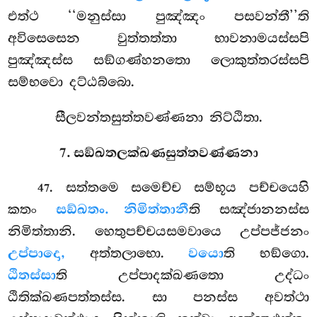
එත්ථ ‘‘මනුස්සා පුඤ්ඤං පසවන්තී’’ති
අවිසෙසෙන වුත්තත්තා භාවනාමයස්සපි
පුඤ්ඤස්ස සඞ්ගණ්හනතො ලොකුත්තරස්සපි
සම්භවො දට්ඨබ්බො.
සීලවන්තසුත්තවණ්ණනා නිට්ඨිතා.
7. සඞ්ඛතලක්ඛණසුත්තවණ්ණනා
. සත්තමෙ සමෙච්ච සම්භූය පච්චයෙහි
47
කතං
සඞ්ඛතං. නිමිත්තානී
ති සඤ්ජානනස්ස
නිමිත්තානි. හෙතුපච්චයසමවායෙ උප්පජ්ජනං
උප්පාදො,
අත්තලාභො.
වයො
ති භඞ්ගො.
ඨිතස්සා
ති උප්පාදක්ඛණතො උද්ධං
ඨිතික්ඛණපත්තස්ස. සා පනස්ස අවත්ථා