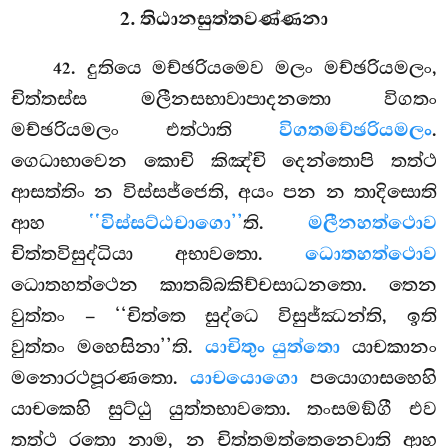
2. තිඨානසුත්තවණ්ණනා
. දුතියෙ මච්ඡරියමෙව මලං මච්ඡරියමලං,
42
චිත්තස්ස මලීනසභාවාපාදනතො විගතං
මච්ඡරියමලං එත්ථාති
විගතමච්ඡරියමලං
.
ගෙධාභාවෙන කොචි කිඤ්චි දෙන්තොපි තත්ථ
ආසත්තිං න විස්සජ්ජෙති, අයං පන න තාදිසොති
ආහ
‘‘විස්සට්ඨචාගො’’
ති.
මලීනහත්ථොව
චිත්තවිසුද්ධියා
අභාවතො.
ධොතහත්ථොව
ධොතහත්ථෙන කාතබ්බකිච්චසාධනතො. තෙන
වුත්තං – ‘‘චිත්තෙ සුද්ධෙ විසුජ්ඣන්ති, ඉති
වුත්තං මහෙසිනා’’ති.
යාචිතුං යුත්තො
යාචකානං
මනොරථපූරණතො.
යාචයොගො
පයොගාසහෙහි
යාචකෙහි සුට්ඨු යුත්තභාවතො. තංසමඞ්ගී එව
තත්ථ රතො නාම, න චිත්තමත්තෙනෙවාති ආහ