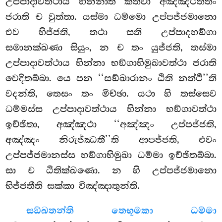
උප්පාදාවත්ථාය භින්නාති කත්වා අඤ්ඤථත්තං
ජරාති ච වුත්තා. යස්මා ධම්මො උප්පජ්ජමානො
එව භිජ්ජති, තථා සති උප්පාදභඞ්ගා
සමානක්ඛණා සියුං, න ච තං යුජ්ජති, තස්මා
උප්පාදාවත්ථාය භින්නා භඞ්ගාභිමුඛාවත්ථා ජරාති
වෙදිතබ්බා. යෙ පන ‘‘සඞ්ඛාරානං ඨිති නත්ථී’’ති
වදන්ති, තෙසං තං මිච්ඡා. යථා හි තස්සෙව
ධම්මස්ස උප්පාදාවත්ථාය භින්නා භඞ්ගාවත්ථා
ඉච්ඡිතා, අඤ්ඤථා ‘‘අඤ්ඤං උප්පජ්ජති,
අඤ්ඤං නිරුජ්ඣතී’’ති ආපජ්ජති, එවං
උප්පජ්ජමානස්ස භඞ්ගාභිමුඛා ධම්මා ඉච්ඡිතබ්බා.
සා ච ඨිතික්ඛණො. න හි උප්පජ්ජමානො
භිජ්ජතීති සක්කා විඤ්ඤාතුන්ති.
සඞ්ඛතන්ති තෙභූමකා ධම්මා