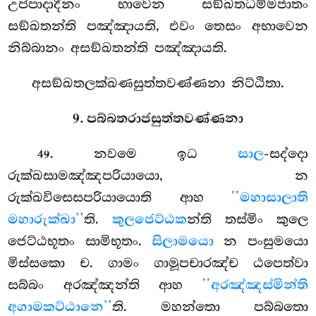
උප්පාදාදීනං භාවෙන සඞ්ඛතධම්මජාතං
සඞ්ඛතන්ති පඤ්ඤායති, එවං තෙසං අභාවෙන
නිබ්බානං අසඞ්ඛතන්ති පඤ්ඤායති.
අසඞ්ඛතලක්ඛණසුත්තවණ්ණනා නිට්ඨිතා.
9. පබ්බතරාජසුත්තවණ්ණනා
. නවමෙ ඉධ
සාල
-සද්දො
49
රුක්ඛසාමඤ්ඤපරියායො, න
රුක්ඛවිසෙසපරියායොති ආහ
‘‘මහාසාලාති
මහාරුක්ඛා’’
ති.
කුලජෙට්ඨක
න්ති තස්මිං කුලෙ
ජෙට්ඨභූතං සාමිභූතං.
සිලාමයො
න පංසුමයො
මිස්සකො ච. ගාමං ගාමූපචාරඤ්ච ඨපෙත්වා
සබ්බං අරඤ්ඤන්ති ආහ
‘‘අරඤ්ඤස්මින්ති
අගාමකට්ඨානෙ’’
ති. මහන්තො පබ්බතො