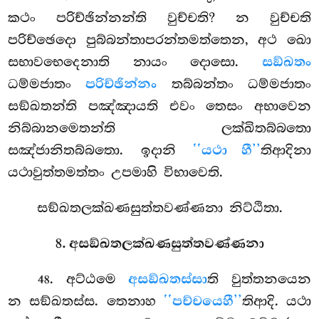
කථං පරිච්ඡින්නන්ති වුච්චති? න වුච්චති
පරිච්ඡෙදො පුබ්බන්තාපරන්තමත්තෙන, අථ ඛො
සභාවභෙදෙනාති නායං දොසො.
සඞ්ඛතං
ධම්මජාතං
පරිච්ඡින්නං
තබ්බන්තං ධම්මජාතං
සඞ්ඛතන්ති පඤ්ඤායති එවං තෙසං අභාවෙන
නිබ්බානමෙතන්ති ලක්ඛිතබ්බතො
සඤ්ජානිතබ්බතො. ඉදානි
‘‘යථා හී’’
තිආදිනා
යථාවුත්තමත්තං උපමාහි විභාවෙති.
සඞ්ඛතලක්ඛණසුත්තවණ්ණනා නිට්ඨිතා.
8. අසඞ්ඛතලක්ඛණසුත්තවණ්ණනා
. අට්ඨමෙ
අසඞ්ඛතස්සා
ති වුත්තනයෙන
48
න සඞ්ඛතස්ස. තෙනාහ
‘‘පච්චයෙහී’’
තිආදි. යථා