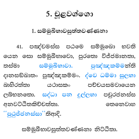
5. චූළවග්ගො
1. සම්මුඛීභාවසුත්තවණ්ණනා
. පඤ්චමස්ස පඨමෙ සම්මුඛො භවති
41
යෙන සො සම්මුඛීභාවො, පුරතො විජ්ජමානතා,
තස්මා
සම්මුඛීභාවා. පුඤ්ඤකම්ම
න්ති
දානසඞ්ඛාතං පුඤ්ඤකම්මං.
ද්වෙ ධම්මා සුලභා
බාහිරත්තා යථාසකං පච්චයසමවායෙන
ලබ්භනතො.
සද්ධා පන දුල්ලභා
පචුරජනස්ස
අනවට්ඨිතකිච්චත්තා. තෙනෙවාහ
‘‘පුථුජ්ජනස්සා’’
තිආදි.
සම්මුඛීභාවසුත්තවණ්ණනා නිට්ඨිතා.