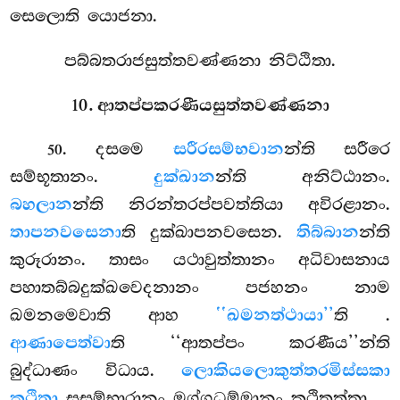
සෙලොති යොජනා.
පබ්බතරාජසුත්තවණ්ණනා නිට්ඨිතා.
10. ආතප්පකරණීයසුත්තවණ්ණනා
. දසමෙ
සරීරසම්භවාන
න්ති සරීරෙ
50
සම්භූතානං.
දුක්ඛාන
න්ති අනිට්ඨානං.
බහලාන
න්ති නිරන්තරප්පවත්තියා අවිරළානං.
තාපනවසෙනා
ති දුක්ඛාපනවසෙන.
තිබ්බාන
න්ති
කුරූරානං. තාසං යථාවුත්තානං අධිවාසනාය
පහාතබ්බදුක්ඛවෙදනානං පජහනං නාම
ඛමනමෙවාති ආහ
‘‘ඛමනත්ථායා’’
ති
.
ආණාපෙත්වා
ති ‘‘ආතප්පං කරණීය’’න්ති
බුද්ධාණං විධාය.
ලොකියලොකුත්තරමිස්සකා
කථිතා
සසම්භාරානං මග්ගධම්මානං කථිතත්තා.