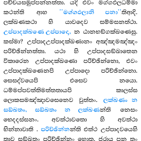
පච්චයසමුප්පන්නත්තා. යදි එවං මග්ගඵලධම්මා
කථන්ති ආහ
‘‘මග්ගඵලානි පනා’’
තිආදි.
ලක්ඛණකථා හි යාවදෙව සම්මසනත්ථා.
උප්පාදක්ඛණෙ උප්පාදො,
න ඨානභඞ්ගක්ඛණෙසු.
කස්මා? උප්පාදඋප්පාදක්ඛණානං අඤ්ඤමඤ්ඤං
පරිච්ඡින්නත්තා. යථා හි උප්පාදසඞ්ඛාතෙන
විකාරෙන උප්පාදක්ඛණො පරිච්ඡින්නො, එවං
උප්පාදක්ඛණෙනපි උප්පාදො පරිච්ඡින්නො.
සෙසද්වයෙපි එසෙව නයො.
ධම්මප්පවත්තිමත්තතායපි කාලස්ස
ලොකසමඤ්ඤාවසෙනෙව වුත්තං.
ලක්ඛණං න
සඞ්ඛතං, සඞ්ඛතං න ලක්ඛණ
න්ති නෙසං
භෙදදස්සනං. අවත්ථාවතො හි අවත්ථා
භින්නාවාති
.
පරිච්ඡින්න
න්ති එත්ථ උප්පාදවයෙහි
තාව සඞ්ඛතං පරිච්ඡින්නං හොතු, ජරාය පන තං