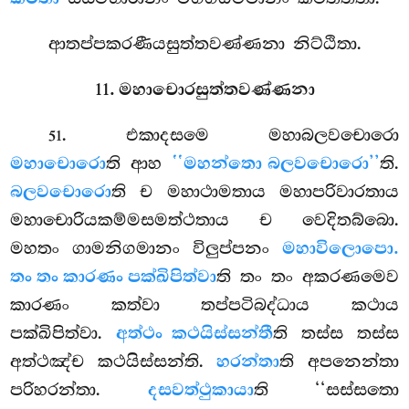
ආතප්පකරණීයසුත්තවණ්ණනා නිට්ඨිතා.
11. මහාචොරසුත්තවණ්ණනා
. එකාදසමෙ
මහාබලවචොරො
51
මහාචොරො
ති ආහ
‘‘මහන්තො බලවචොරො’’
ති.
බලවචොරො
ති ච මහාථාමතාය මහාපරිවාරතාය
මහාචොරියකම්මසමත්ථතාය ච වෙදිතබ්බො.
මහතං ගාමනිගමානං විලුප්පනං
මහාවිලොපො.
තං තං කාරණං පක්ඛිපිත්වා
ති තං තං අකරණමෙව
කාරණං කත්වා තප්පටිබද්ධාය කථාය
පක්ඛිපිත්වා.
අත්ථං කථයිස්සන්තී
ති තස්ස තස්ස
අත්ථඤ්ච කථයිස්සන්ති.
හරන්තා
ති අපනෙන්තා
පරිහරන්තා.
දසවත්ථුකායා
ති ‘‘සස්සතො