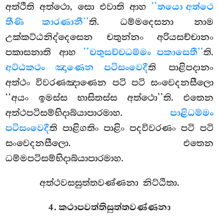
අත්ථීති අත්ථො, සො එවාති ආහ
‘‘තයො අත්ථෙ
තීණි කාරණානී’’
ති. ධම්මදෙසනා නාම
උක්කට්ඨනිද්දෙසෙන
චතුන්නං අරියසච්චානං
පකාසනාති ආහ
‘‘චතුසච්චධම්මං පකාසෙතී’’
ති.
අට්ඨකථං ඤාණෙන පටිසංවෙදී
ති පාළිපදානං
අත්ථං විවරණඤාණෙන පටි පටි සංවෙදනසීලො
‘‘අයං ඉමස්ස භාසිතස්ස අත්ථො’’ති. එතෙන
අත්ථපටිසම්භිදාබ්යාපාරමාහ.
පාළිධම්මං
පටිසංවෙදී
ති පාළිගතිං පාළිං පදවිවරණං පටි පටි
සංවෙදනසීලො. එතෙන
ධම්මපටිසම්භිදාබ්යාපාරමාහ.
අත්ථවසසුත්තවණ්ණනා නිට්ඨිතා.
4. කථාපවත්තිසුත්තවණ්ණනා