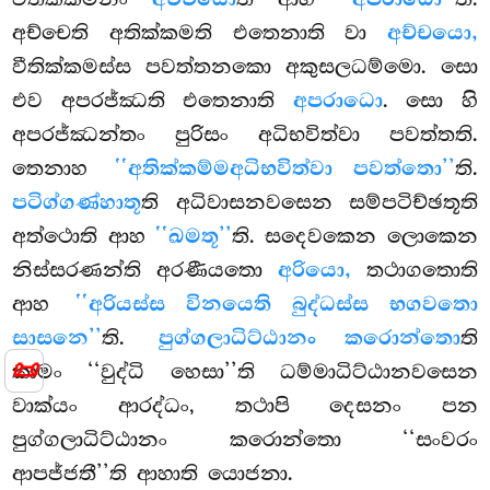
අච්චෙති අතික්කමති එතෙනාති වා
අච්චයො,
වීතික්කමස්ස පවත්තනකො අකුසලධම්මො. සො
එව අපරජ්ඣති එතෙනාති
අපරාධො
. සො හි
අපරජ්ඣන්තං පුරිසං අධිභවිත්වා පවත්තති.
තෙනාහ
‘‘අතික්කම්ම
අධිභවිත්වා පවත්තො’’
ති.
පටිග්ගණ්හාතූ
ති අධිවාසනවසෙන සම්පටිච්ඡතූති
අත්ථොති ආහ
‘‘ඛමතූ’’
ති. සදෙවකෙන ලොකෙන
නිස්සරණන්ති අරණීයතො
අරියො,
තථාගතොති
ආහ
‘‘අරියස්ස විනයෙති බුද්ධස්ස භගවතො
සාසනෙ’’
ති.
පුග්ගලාධිට්ඨානං කරොන්තො
ති
📜
කාමං ‘‘වුද්ධි හෙසා’’ති ධම්මාධිට්ඨානවසෙන
වාක්යං ආරද්ධං, තථාපි දෙසනං පන
පුග්ගලාධිට්ඨානං කරොන්තො ‘‘සංවරං
ආපජ්ජතී’’ති ආහාති යොජනා.