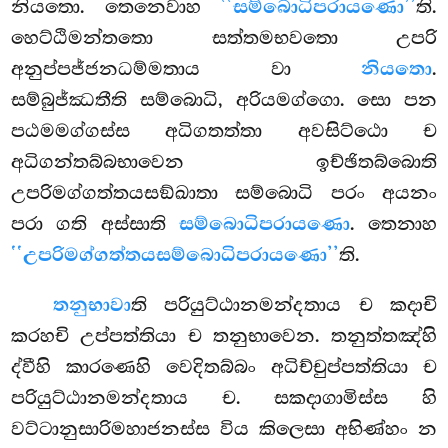
නියතො. තෙනෙවාහ
‘‘සම්බොධිපරායණො’’
ති.
හෙට්ඨිමන්තතො සත්තමභවතො උපරි
අනුප්පජ්ජනධම්මතාය වා
නියතො
.
සම්බුජ්ඣතීති සම්බොධි, අරියමග්ගො. සො පන
පඨමමග්ගස්ස අධිගතත්තා අවසිට්ඨො ච
අධිගන්තබ්බභාවෙන ඉච්ඡිතබ්බොති
උපරිමග්ගත්තයසඞ්ඛාතා සම්බොධි පරං අයනං
පරා ගති අස්සාති
සම්බොධිපරායණො
. තෙනාහ
‘‘උපරිමග්ගත්තයසම්බොධිපරායණො’’
ති.
තනුභාවා
ති පරියුට්ඨානමන්දතාය ච කදාචි
කරහචි උප්පත්තියා ච තනුභාවෙන. තනුත්තඤ්හි
ද්වීහි කාරණෙහි වෙදිතබ්බං අධිච්චුප්පත්තියා ච
පරියුට්ඨානමන්දතාය ච. සකදාගාමිස්ස හි
වට්ටානුසාරිමහාජනස්ස විය කිලෙසා අභිණ්හං න