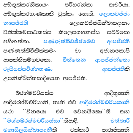
අඞ්ගුත්තරනිකායං පරිහරන්තා ආචරියා,
අඞ්ගුත්තරභාණකාති වුත්තං හොති.
ලොකවජ්ජං
නාපජ්ජති
ලොකවජ්ජසික්ඛාපදානං
වීතික්කමසාධකස්ස කිලෙසගහනස්ස සබ්බසො
පහීනත්තා.
පණ්ණත්තිවජ්ජමෙව ආපජ්ජති
පණ්ණත්තිවීතික්කමං වා අජානතොපි
ආපත්තිසම්භවතො.
චිත්තෙන ආපජ්ජන්තො
රූපියප්පටිග්ගහණං ආපජ්ජතී
ති
උපනික්ඛිත්තසාදියෙන ආපජ්ජති.
බ්රහ්මචරියස්ස ආදිභූතානි
ආදිබ්රහ්මචරියානි, තානි එව
ආදිබ්රහ්මචරියකානි
යථා ‘‘විනයො එව වෙනයිකො’’ති ආහ
‘‘මග්ගබ්රහ්මචරියස්සා’’
තිආදි.
චත්තාරි
මහාසීලසික්ඛාපදානී
ති චත්තාරි පාරාජිකානි