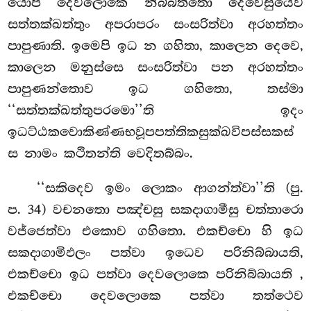
යොපි දෙවලොකෙ නිබ්බත්තො දෙවෙසුයෙව
සත්තක්ඛත්තුං අපරාපරං සංසරිත්වා අරහත්තං
පාපුණාති. ඉමෙපි ඉධ න ගහිතා, කාලෙන දෙවෙ,
කාලෙන මනුස්සෙ සංසරිත්වා
පන අරහත්තං
පාපුණන්තොව ඉධ ගහිතො, තස්මා
‘‘සත්තක්ඛත්තුපරමො’’ති ඉදං
ඉධට්ඨකවොකිණ්ණභවූපපත්තිකසුක්ඛවිපස්සකස්
ස නාමං කථිතන්ති වෙදිතබ්බං.
‘‘සකිදෙව ඉමං ලොකං ආගන්ත්වා’’ති (පු.
ප. 34) වචනතො පඤ්චසු සකදාගාමීසු චත්තාරො
වජ්ජෙත්වා එකොව ගහිතො. එකච්චො හි ඉධ
සකදාගාමිඵලං පත්වා ඉධෙව පරිනිබ්බායති,
එකච්චො ඉධ පත්වා දෙවලොකෙ පරිනිබ්බායති
,
එකච්චො දෙවලොකෙ පත්වා තත්ථෙව