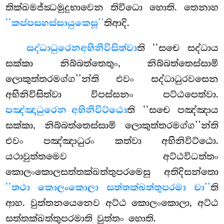
තික්ඛමජ්ඣමුදුභාවෙන තිවිධො හොති. තෙනාහ
‘‘කප්පසහස්සායුකෙසූ’’
තිආදි.
සද්ධාධුරෙන
අභිනිවිසිත්වා
ති ‘‘සචෙ සද්ධාය
සක්කා නිබ්බත්තෙතුං, නිබ්බත්තෙස්සාමි
ලොකුත්තරමග්ග’’න්ති එවං සද්ධාධුරවසෙන
අභිනිවිසිත්වා විපස්සනං පට්ඨපෙත්වා.
පඤ්ඤාධුරෙන අභිනිවිට්ඨො
ති ‘‘සචෙ පඤ්ඤාය
සක්කා, නිබ්බත්තෙස්සාමි ලොකුත්තරමග්ග’’න්ති
එවං පඤ්ඤාධුරං කත්වා අභිනිවිට්ඨො.
යථාවුත්තමෙව අට්ඨවිධත්තං
කොලංකොලසත්තක්ඛත්තුපරමෙසු අතිදිසන්තො
‘‘තථා කොලංකොලා සත්තක්ඛත්තුපරමා චා’’
ති
ආහ. වුත්තනයෙනෙව අට්ඨ කොලංකොලා, අට්ඨ
සත්තක්ඛත්තුපරමාති වුත්තං හොති.