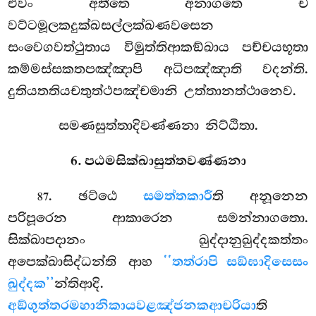
එවං අතීතෙ අනාගතෙ ච
වට්ටමූලකදුක්ඛසල්ලක්ඛණවසෙන
සංවෙගවත්ථුතාය විමුත්තිආකඞ්ඛාය පච්චයභූතා
කම්මස්සකතපඤ්ඤාපි අධිපඤ්ඤාති වදන්ති.
දුතියතතියචතුත්ථපඤ්චමානි උත්තානත්ථානෙව.
සමණසුත්තාදිවණ්ණනා නිට්ඨිතා.
6. පඨමසික්ඛාසුත්තවණ්ණනා
. ඡට්ඨෙ
සමත්තකාරී
ති අනූනෙන
87
පරිපූරෙන ආකාරෙන සමන්නාගතො.
සික්ඛාපදානං ඛුද්දානුඛුද්දකත්තං
අපෙක්ඛාසිද්ධන්ති ආහ
‘‘තත්රාපි සඞ්ඝාදිසෙසං
ඛුද්දක’’
න්තිආදි.
අඞ්ගුත්තරමහානිකායවළඤ්ජනකආචරියා
ති