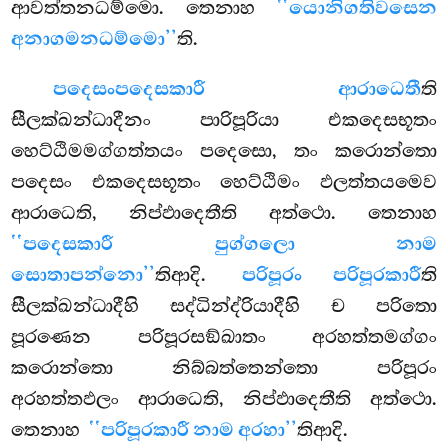
ආවත්තනධම්මො. තෙනාහ
‘‘යොනිගතිවසෙන
අනාගමනධම්මො’’
ති.
පදෙසං
පදෙසකාරී ආරාධෙතී
ති
සීලක්ඛන්ධාදීනං පාරිපූරියා එකදෙසභූතං
හෙට්ඨිමමග්ගත්තයං පදෙසො, තං කරොන්තො
පදෙසං එකදෙසභූතං හෙට්ඨිමං ඵලත්තයමෙව
ආරාධෙති, නිප්ඵාදෙතීති අත්ථො. තෙනාහ
‘‘පදෙසකාරී පුග්ගලො නාම
සොතාපන්නො’’
තිආදි.
පරිපූරං පරිපූරකාරී
ති
සීලක්ඛන්ධාදීහි සද්ධින්ද්රියාදීහි ච පරිතො
පූරණෙන පරිපූරසඞ්ඛාතං අරහත්තමග්ගං
කරොන්තො නිබ්බත්තෙන්තො පරිපූරං
අරහත්තඵලං ආරාධෙති, නිප්ඵාදෙතීති අත්ථො.
තෙනාහ
‘‘පරිපූරකාරී නාම අරහා’’
තිආදි.