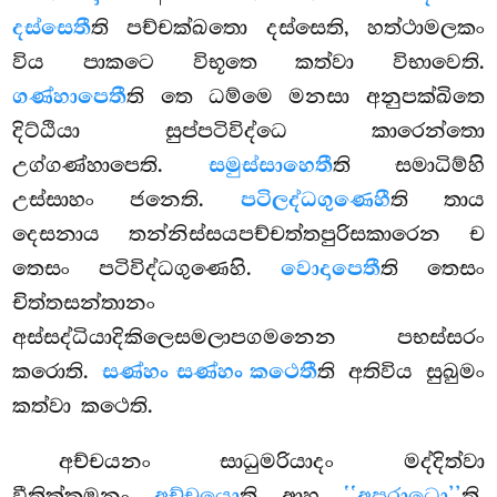
දස්සෙතී
ති පච්චක්ඛතො දස්සෙති, හත්ථාමලකං
විය පාකටෙ විභූතෙ කත්වා විභාවෙති.
ගණ්හාපෙතී
ති තෙ ධම්මෙ මනසා අනුපක්ඛිතෙ
දිට්ඨියා සුප්පටිවිද්ධෙ කාරෙන්තො
උග්ගණ්හාපෙති.
සමුස්සාහෙතී
ති සමාධිම්හි
උස්සාහං ජනෙති.
පටිලද්ධගුණෙහී
ති තාය
දෙසනාය තන්නිස්සයපච්චත්තපුරිසකාරෙන ච
තෙසං පටිවිද්ධගුණෙහි.
වොදාපෙතී
ති තෙසං
චිත්තසන්තානං
අස්සද්ධියාදිකිලෙසමලාපගමනෙන පභස්සරං
කරොති.
සණ්හං සණ්හං කථෙතී
ති අතිවිය සුඛුමං
කත්වා කථෙති.
අච්චයනං
සාධුමරියාදං මද්දිත්වා
වීතික්කමනං
අච්චයො
ති ආහ
‘‘අපරාධො’’
ති.