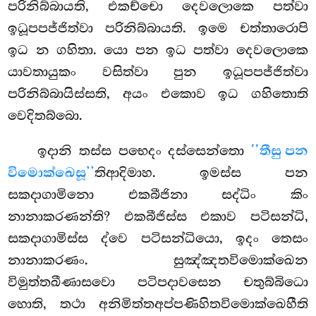
පරිනිබ්බායති, එකච්චො දෙවලොකෙ පත්වා
ඉධූපපජ්ජිත්වා පරිනිබ්බායති. ඉමෙ චත්තාරොපි
ඉධ න ගහිතා. යො පන ඉධ පත්වා දෙවලොකෙ
යාවතායුකං වසිත්වා පුන ඉධූපපජ්ජිත්වා
පරිනිබ්බායිස්සති, අයං එකොව ඉධ ගහිතොති
වෙදිතබ්බො.
ඉදානි තස්ස පභෙදං දස්සෙන්තො
‘‘තීසු පන
විමොක්ඛෙසූ’’
තිආදිමාහ. ඉමස්ස පන
සකදාගාමිනො එකබීජිනා සද්ධිං කිං
නානාකරණන්ති? එකබීජිස්ස එකාව පටිසන්ධි,
සකදාගාමිස්ස ද්වෙ පටිසන්ධියො, ඉදං තෙසං
නානාකරණං. සුඤ්ඤතවිමොක්ඛෙන
විමුත්තඛීණාසවො පටිපදාවසෙන චතුබ්බිධො
හොති, තථා අනිමිත්තඅප්පණිහිතවිමොක්ඛෙහීති