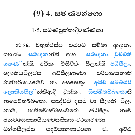
(9) 4. සමණවග්ගො
1-5. සමණසුත්තාදිවණ්ණනා
. චතුත්ථස්ස පඨමෙ සම්මා ආදානං
82-86
ගහණං
සමාදාන
න්ති ආහ
‘‘සමාදානං වුච්චති
ගහණ’’
න්ති. අධිකං විසිට්ඨං සීලන්ති
අධිසීලං
.
ලොකියසීලස්ස
අධිසීලභාවො පරියායෙනාති
නිප්පරියායමෙව තං දස්සෙතුං
‘‘අපිච සබ්බම්පි
ලොකියසීල’’
න්තිආදි වුත්තං.
සික්ඛිතබ්බතො
ති
ආසෙවිතබ්බතො. පඤ්චපි දසපි වා සීලානි සීලං
නාම, පාතිමොක්ඛසංවරො අධිසීලං නාම
අනවසෙසකායිකචෙතසිකසංවරභාවතො
මග්ගසීලස්ස පදට්ඨානභාවතො ච. අට්ඨ