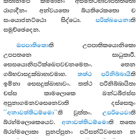
කතානම්පි කම්මානං අසමත්ථභාවාපත්තිතො
රාගාදීනං අන්වයතො බ්යතිරෙකතො ච
සංයොජනට්ඨො සිද්ධො.
පරික්ඛයෙනා
ති
සමුච්ඡෙදෙන.
ඔපපාතිකො
ති උපපාතිකයොනිකො
උපපතනෙ සාධුකාරී.
සෙසයොනිපටික්ඛෙපවචනමෙතං. තෙන
ගබ්භවාසදුක්ඛාභාවමාහ.
තත්ථ පරිනිබ්බායී
ති
ඉමිනා සෙසදුක්ඛාභාවං. තත්ථ පරිනිබ්බායිතා
චස්ස කාමලොකෙ ඛන්ධබීජස්ස
අපුනාගමනවසෙනෙවාති දස්සෙතුං
‘‘අනාවත්තිධම්මො’’
ති වුත්තං.
උපරියෙවා
ති
බ්රහ්මලොකෙයෙව.
අනාවත්තිධම්මො
ති තතො
බ්රහ්මලොකා පුනප්පුනං පටිසන්ධිවසෙන න