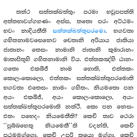
තත්ථ සත්තක්ඛත්තුං පරමා භවූපපත්ති
අත්තභාවග්ගහණං අස්ස, තතො පරං අට්ඨමං
භවං නාදියතීති
සත්තක්ඛත්තුපරමො
. භගවතා
ගහිතනාමවසෙනෙව චෙතානි අරියාය ජාතියා
ජාතානං තෙසං නාමානි ජාතානි කුමාරානං
මාතාපිතූහි ගහිතනාමානි විය. එත්තකඤ්හි ඨානං
ගතො
එකබීජී නාම හොති, එත්තකං
කොලංකොලො, එත්තකං සත්තක්ඛත්තුපරමොති
භගවතා එතෙසං නාමං ගහිතං. නියමතො පන
අයං එකබීජී, අයං කොලංකොලො, අයං
සත්තක්ඛත්තුපරමොති නත්ථි. කො පන නෙසං
එතං පභෙදං නියමෙතීති? කෙචි තාව ථෙරා
‘‘පුබ්බහෙතු නියමෙතී’’ති වදන්ති, කෙචි
පඨමමග්ගො, කෙචි උපරි තයො මග්ගා, කෙචි