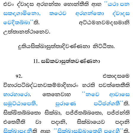
එවං ද්වාදස අරහන්තා හොන්තීති ආහ
‘‘යථා පන
සකදාගාමිනො, තථෙව අරහන්තො ද්වාදස
වෙදිතබ්බා’’
ති. අට්ඨමනවමදසමානි
උත්තානත්ථානෙව.
දුතියසික්ඛාසුත්තාදිවණ්ණනා නිට්ඨිතා.
11. සඞ්කවාසුත්තවණ්ණනා
. එකාදසමෙ
92
විහාරපටිබද්ධනවකම්මාදිභාරං හරති පවත්තෙතීති
භාරහාරො
. තෙනෙවාහ
‘‘නවෙ ආවාසෙ
සමුට්ඨාපෙති, පුරාණෙ පටිජග්ගතී’’
ති.
සික්ඛිතබ්බතො සික්ඛා, පජ්ජිතබ්බතො, පජ්ජන්ති
එතෙහීති වා පදානි, සික්ඛායෙව පදානි
සික්ඛාපදානී
ති ආහ
‘‘සික්ඛාසඞ්ඛාතෙහි පදෙහී’’
ති.