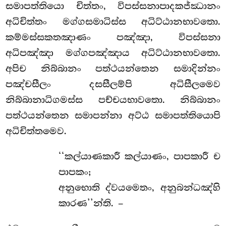
සමාපත්තියො චිත්තං, විපස්සනාපාදකජ්ඣානං
අධිචිත්තං මග්ගසමාධිස්ස අධිට්ඨානභාවතො.
කම්මස්සකතඤාණං පඤ්ඤා, විපස්සනා
අධිපඤ්ඤා මග්ගපඤ්ඤාය අධිට්ඨානභාවතො.
අපිච නිබ්බානං
පත්ථයන්තෙන සමාදින්නං
පඤ්චසීලං දසසීලම්පි අධිසීලමෙව
නිබ්බානාධිගමස්ස පච්චයභාවතො. නිබ්බානං
පත්ථයන්තෙන සමාපන්නා අට්ඨ සමාපත්තියොපි
අධිචිත්තමෙව.
‘‘කල්යාණකාරී කල්යාණං, පාපකාරී ච
පාපකං;
අනුභොති ද්වයමෙතං, අනුබන්ධඤ්හි
කාරණ’’න්ති. –