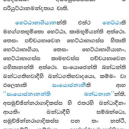
පරියුට්ඨානමන්දතාය චාති.
හෙට්ඨාභාගියාන
න්ති එත්ථ
හෙට්ඨා
ති
මහග්ගතභූමිතො හෙට්ඨා, කාමභූමියන්ති අත්ථො.
තෙසං පච්චයභාවෙන හෙට්ඨාභාගස්ස හිතාති
හෙට්ඨාභාගියා, තෙසං හෙට්ඨාභාගියානං,
හෙට්ඨාභාගස්ස කාමභවස්ස පච්චයභාවෙන
ගහිතානන්ති අත්ථො. සංයොජෙන්ති බන්ධන්ති
ඛන්ධගතිභවාදීහි
ඛන්ධගතිභවාදයො, කම්මං වා
ඵලෙනාති
සංයොජනානී
ති ආහ
‘‘සංයොජනානන්ති බන්ධනාන’’
න්ති.
අසමුච්ඡින්නරාගාදිකස්ස හි එතරහි ඛන්ධාදීනං
ආයතිං ඛන්ධාදීහි සම්බන්ධො,
සමුච්ඡින්නරාගාදිකස්ස පන තං නත්ථි,