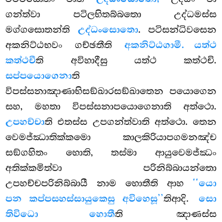
ගන්ත්වා පටිලභිතබ්බතො උද්ධමස්ස
මග්ගසොතන්ති
උද්ධංසොතො
. පටිසන්ධිවසෙන
අකනිට්ඨභවං ගච්ඡතීති
අකනිට්ඨගාමී. යත්ථ
කත්ථචී
ති අවිහාදීසු යත්ථ කත්ථචි.
සප්පයොගෙනා
ති
විපස්සනාඤාණාභිසඞ්ඛාරසඞ්ඛාතෙන පයොගෙන
සහ, මහතා විපස්සනාපයොගෙනාති අත්ථො.
උපහච්චා
ති එතස්ස උපගන්ත්වාති අත්ථො. තෙන
වෙමජ්ඣාතික්කමො කාලකිරියාපගමනඤ්ච
සඞ්ගහිතං හොති, තස්මා ආයුවෙමජ්ඣං
අතික්කමිත්වා පරිනිබ්බායන්තො
උපහච්චපරිනිබ්බායී නාම හොතීති ආහ
‘‘යො
පන කප්පසහස්සායුකෙසු අවිහෙසූ’’
තිආදි.
සො
තිවිධො හොතී
ති ඤාණස්ස