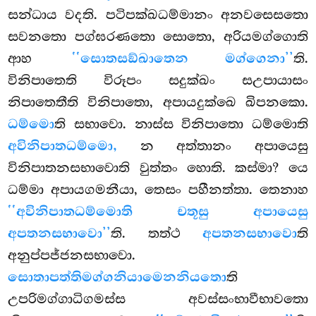
සන්ධාය
වදති. පටිපක්ඛධම්මානං අනවසෙසතො
සවනතො පග්ඝරණතො සොතො, අරියමග්ගොති
ආහ
‘‘සොතසඞ්ඛාතෙන මග්ගෙනා’’
ති.
විනිපාතෙති විරූපං සදුක්ඛං සඋපායාසං
නිපාතෙතීති විනිපාතො, අපායදුක්ඛෙ ඛිපනකො.
ධම්මො
ති සභාවො. නාස්ස විනිපාතො ධම්මොති
අවිනිපාතධම්මො,
න අත්තානං අපායෙසු
විනිපාතනසභාවොති වුත්තං හොති. කස්මා? යෙ
ධම්මා අපායගමනීයා, තෙසං පහීනත්තා. තෙනාහ
‘‘අවිනිපාතධම්මොති චතූසු අපායෙසු
අපතනසභාවො’’
ති. තත්ථ
අපතනසභාවො
ති
අනුප්පජ්ජනසභාවො.
සොතාපත්තිමග්ගනියාමෙන
නියතො
ති
උපරිමග්ගාධිගමස්ස අවස්සංභාවීභාවතො