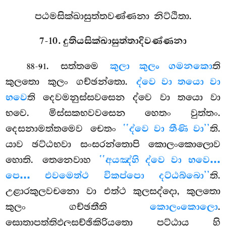
පඨමසික්ඛාසුත්තවණ්ණනා නිට්ඨිතා.
7-10. දුතියසික්ඛාසුත්තාදිවණ්ණනා
. සත්තමෙ
කුලා කුලං ගමනකො
ති
88-91
කුලතො කුලං ගච්ඡන්තො.
ද්වෙ වා තයො වා
භවෙ
ති දෙවමනුස්සවසෙන ද්වෙ වා තයො වා
භවෙ. මිස්සකභවවසෙන හෙතං වුත්තං.
දෙසනාමත්තමෙව චෙතං
‘‘ද්වෙ වා තීණි වා’’
ති.
යාව ඡට්ඨභවා සංසරන්තොපි කොලංකොලොව
හොති. තෙනෙවාහ
‘‘අයඤ්හි ද්වෙ වා භවෙ…
පෙ… එවමෙත්ථ විකප්පො දට්ඨබ්බො’’
ති.
උළාරකුලවචනො වා එත්ථ කුලසද්දො, කුලතො
කුලං ගච්ඡතීති
කොලංකොලො
.
සොතාපත්තිඵලසච්ඡිකිරියතො පට්ඨාය හි