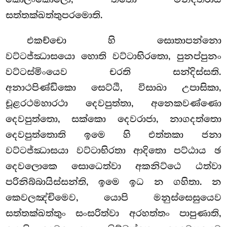
සත්තක්ඛත්තුපරමොති.
එකච්චො හි සොතාපන්නො
වට්ටජ්ඣාසයො හොති වට්ටාභිරතො, පුනප්පුනං
වට්ටස්මිංයෙව චරති සන්දිස්සති.
අනාථපිණ්ඩිකො සෙට්ඨි, විසාඛා උපාසිකා,
චූළරථමහාරථා දෙවපුත්තා, අනෙකවණ්ණො
දෙවපුත්තො, සක්කො දෙවරාජා, නාගදත්තො
දෙවපුත්තොති ඉමෙ හි එත්තකා ජනා
වට්ටජ්ඣාසයා වට්ටාභිරතා ආදිතො පට්ඨාය ඡ
දෙවලොකෙ සොධෙත්වා අකනිට්ඨෙ ඨත්වා
පරිනිබ්බායිස්සන්ති, ඉමෙ ඉධ න ගහිතා. න
කෙවලඤ්චිමෙව, යොපි මනුස්සෙසුයෙව
සත්තක්ඛත්තුං සංසරිත්වා අරහත්තං පාපුණාති,