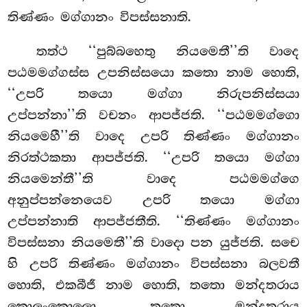
තිණ්ණං මග්ගානං විපස්සනාති.
තත්ථ ‘‘පුබ්බහෙතු නියමෙතී’’ති වාදෙ
පඨමමග්ගස්ස උපනිස්සයො කතො නාම හොති,
‘‘උපරි තයො මග්ගා නිරුපනිස්සයා
උප්පන්නා’’ති වචනං ආපජ්ජති. ‘‘පඨමමග්ගො
නියමෙහී’’ති වාදෙ උපරි තිණ්ණං මග්ගානං
නිරත්ථකතා ආපජ්ජති. ‘‘උපරි තයො මග්ගා
නියමෙන්තී’’ති වාදෙ පඨමමග්ගෙ
අනුප්පන්නෙයෙව උපරි තයො මග්ගා
උප්පන්නාති ආපජ්ජතීති. ‘‘තිණ්ණං මග්ගානං
විපස්සනා නියමෙතී’’ති වාදො පන යුජ්ජති. සචෙ
හි උපරි තිණ්ණං මග්ගානං විපස්සනා බලවතී
හොති, එකබීජී නාම හොති, තතො මන්දතරාය
කොලංකොලො, තතො මන්දතරාය