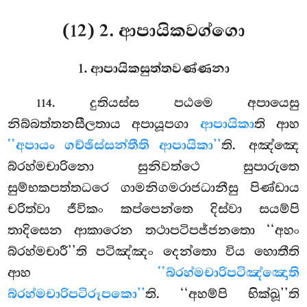
(12) 2. ආපායිකවග්ගො
1. ආපායිකසුත්තවණ්ණනා
. දුතියස්ස පඨමෙ අපායෙසු
114
නිබ්බත්තනසීලතාය අපායූපගා
ආපායිකා
ති ආහ
‘‘අපායං ගච්ඡිස්සන්තීති ආපායිකා’’
ති. අඤ්ඤෙ
බ්රහ්මචාරිනො සුනිවත්ථෙ සුපාරුතෙ
සුම්භකපත්තධරෙ ගාමනිගමරාජධානීසු
පිණ්ඩාය
චරිත්වා ජීවිකං කප්පෙන්තෙ දිස්වා සයම්පි
තාදිසෙන ආකාරෙන
තථාපටිපජ්ජනතො ‘‘අහං
බ්රහ්මචාරී’’ති පටිඤ්ඤං දෙන්තො විය හොතීති
ආහ
‘‘බ්රහ්මචාරිපටිඤ්ඤොති
බ්රහ්මචාරිපටිරූපකො’’
ති. ‘‘අහම්පි භික්ඛූ’’ති