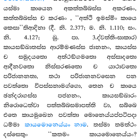
යස්මා කායෙන අකත්තබ්බස්ස අකරණං,
කත්තබ්බස්ස ච කරණං
, ‘‘අත්ථි ඉමස්මිං කායෙ
කෙසා’’තිආදිනා (දී. නි. 2.377; ම. නි. 1.110; සං.
නි. 4.127; ඛු. පා. 3.ද්වත්තිංසාකාර)
කායසඞ්ඛාතස්ස ආරම්මණස්ස ජානනං, කායස්ස
ච සමුදයතො අත්ථඞ්ගමතො අස්සාදතො
ආදීනවතො නිස්සරණතො ච යාථාවතො
පරිජානනතා, තථා පරිජානනවසෙන පන
පවත්තො විපස්සනාමග්ගො, තෙන ච කායෙ
ඡන්දරාගස්ස පජහනං, කායසඞ්ඛාරං
නිරොධෙත්වා පත්තබ්බසමාපත්ති වා, සබ්බෙ
එතෙ කායමුඛෙන පවත්තා මොනෙය්යප්පටිපදා
ධම්මා
කායමොනෙය්යං නාම
. තස්මා තමත්ථං
දස්සෙතුං ‘‘කතමං කායමොනෙය්යං?