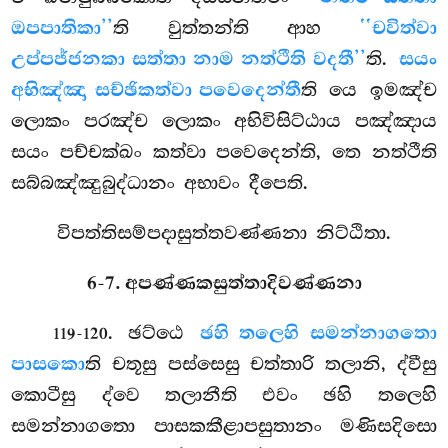
ඔපපාතිකා’’
ති වුත්තන්ති ආහ
‘‘චවිත්වා
උප්පජ්ජනකා සත්තා නාම නත්ථීති වදතී’’
ති.
සයං
අභිඤ්ඤා සච්ඡිකත්වා පවෙදෙන්තී
ති යෙ ඉමඤ්ච
ලොකං පරඤ්ච ලොකං අභිවිසිට්ඨාය පඤ්ඤාය
සයං පච්චක්ඛං කත්වා පවෙදෙන්ති, තෙ නත්ථීති
සබ්බඤ්ඤුබුද්ධානං අභාවං දීපෙති.
විපත්තිසම්පදාසුත්තවණ්ණනා නිට්ඨිතා.
6-7. අපණ්ණකසුත්තාදිවණ්ණනා
. ඡට්ඨෙ
ඡහි තලෙහි සමන්නාගතො
119-120
පාසකො
ති චතූසු පස්සෙසු චත්තාරි තලානි, ද්වීසු
කොටීසු ද්වෙ තලානීති එවං ඡහි තලෙහි
සමන්නාගතො පාසකකීළාපසුතානං මණිසදිසො