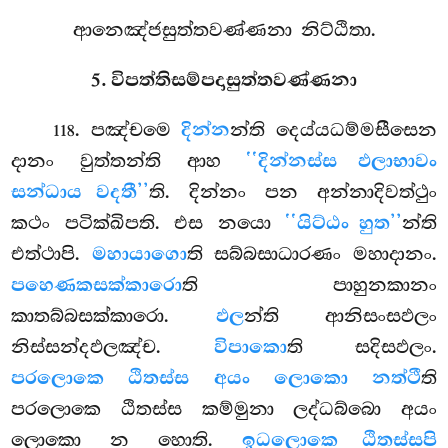
ආනෙඤ්ජසුත්තවණ්ණනා නිට්ඨිතා.
5. විපත්තිසම්පදාසුත්තවණ්ණනා
. පඤ්චමෙ
දින්න
න්ති දෙය්යධම්මසීසෙන
118
දානං වුත්තන්ති ආහ
‘‘දින්නස්ස ඵලාභාවං
සන්ධාය වදතී’’
ති. දින්නං පන අන්නාදිවත්ථුං
කථං පටික්ඛිපති. එස නයො
‘‘යිට්ඨං හුත’’
න්ති
එත්ථාපි.
මහායාගො
ති සබ්බසාධාරණං මහාදානං.
පහෙණකසක්කාරො
ති පාහුනකානං
කාතබ්බසක්කාරො.
ඵල
න්ති ආනිසංසඵලං
නිස්සන්දඵලඤ්ච.
විපාකො
ති සදිසඵලං.
පරලොකෙ ඨිතස්ස අයං ලොකො නත්ථී
ති
පරලොකෙ ඨිතස්ස කම්මුනා ලද්ධබ්බො අයං
ලොකො න හොති.
ඉධලොකෙ ඨිතස්සපි