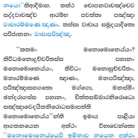
නයො’’
තිආදිමාහ. තත්ථ චොපනවාචඤ්චෙව
සද්දවාචඤ්ච ආරබ්භ පවත්තා පඤ්ඤා
වාචාරම්මණෙ ඤාණං
. තස්සා වාචාය සමුදයාදිතො
පරිජානනං
වාචාපරිඤ්ඤා
.
‘‘කතමං මනොමොනෙය්යං?
තිවිධමනොදුච්චරිතස්ස පහානං
මනොමොනෙය්යං, තිවිධං මනොසුච්චරිතං,
මනාරම්මණෙ ඤාණං, මනපරිඤ්ඤා,
පරිඤ්ඤාසහගතො මග්ගො, මනස්මිං
ඡන්දරාගස්ස පහානං, චිත්තසඞ්ඛාරනිරොධො
සඤ්ඤාවෙදයිතනිරොධසමාපත්ති
මනොමොනෙය්ය’’න්ති ඉමාය පාළියා
ආගතනයෙන අත්ථං විභාවෙන්තො
‘‘මනොමොනෙය්යෙපි ඉමිනාව නයෙන අත්ථං