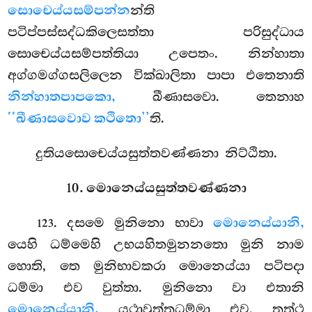
සොචෙය්යසම්පන්න
න්ති
පටිප්පස්සද්ධකිලෙසත්තා පරිසුද්ධාය
සොචෙය්යසම්පත්තියා උපෙතං. නින්හාතා
අග්ගමග්ගසලිලෙන වික්ඛාලිතා පාපා එතෙනාති
නින්හාතපාපකො,
ඛීණාසවො. තෙනාහ
‘‘ඛීණාසවොව කථිතො’’
ති.
දුතියසොචෙය්යසුත්තවණ්ණනා නිට්ඨිතා.
10. මොනෙය්යසුත්තවණ්ණනා
. දසමෙ මුනිනො භාවා
මොනෙය්යානි,
123
යෙහි ධම්මෙහි උභයහිතමුනනතො මුනි නාම
හොති, තෙ මුනිභාවකරා මොනෙය්යා පටිපදා
ධම්මා එව වුත්තා. මුනිනො වා එතානි
මොනෙය්යානි,
යථාවුත්තධම්මා එව. තත්ථ