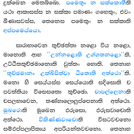
දුක්ඛෙන මෙතබ්බො.
පමෙතුං න සක්කොතී
ති
යථා ආකාසස්ස න සක්කා පමාණං ගහෙතුං, එවං
ඛීණාසවස්ස, තෙනෙස පමෙතුං න සක්කාති
අප්පමෙය්යො
.
සාරාභාවෙන තුච්ඡත්තා නළො විය නළො,
මානොති ආහ
‘‘උන්නළොති උග්ගතනළො’’
ති,
උට්ඨිතතුච්ඡමානොති වුත්තං හොති. තෙනාහ
‘‘තුච්ඡමානං උක්ඛිපිත්වා ඨිතොති අත්ථො’’
ති.
මනො හි සෙය්යස්ස සෙය්යොති සදිසොති ච
පවත්තියා විසෙසතො තුච්ඡො.
චාපල්ලෙනා
ති
චපලභාවෙන, තණ්හාලොලුප්පෙනාති අත්ථො.
මුඛරො
ති මුඛෙන ඵරුසො, ඵරුසවාචොති
අත්ථො.
විකිණ්ණවාචො
ති විසටවචනො
සම්ඵප්පලාපිතාය අපරියන්තවචනො. තෙනාහ