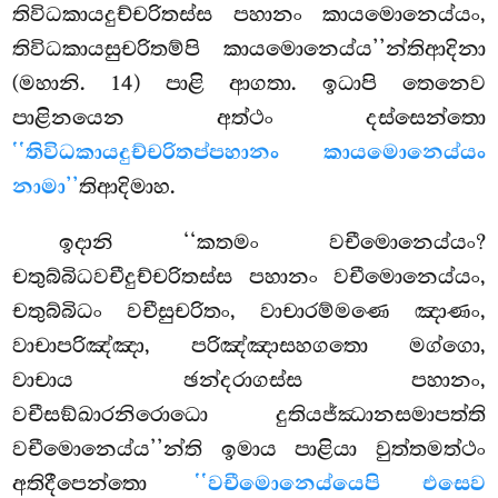
තිවිධකායදුච්චරිතස්ස පහානං කායමොනෙය්යං,
තිවිධකායසුචරිතම්පි කායමොනෙය්ය’’න්තිආදිනා
(මහානි. 14) පාළි ආගතා. ඉධාපි තෙනෙව
පාළිනයෙන අත්ථං දස්සෙන්තො
‘‘තිවිධකායදුච්චරිතප්පහානං කායමොනෙය්යං
නාමා’’
තිආදිමාහ.
ඉදානි
‘‘කතමං වචීමොනෙය්යං?
චතුබ්බිධවචීදුච්චරිතස්ස පහානං වචීමොනෙය්යං,
චතුබ්බිධං වචීසුචරිතං, වාචාරම්මණෙ ඤාණං,
වාචාපරිඤ්ඤා, පරිඤ්ඤාසහගතො මග්ගො,
වාචාය ඡන්දරාගස්ස පහානං,
වචීසඞ්ඛාරනිරොධො දුතියජ්ඣානසමාපත්ති
වචීමොනෙය්ය’’න්ති ඉමාය පාළියා වුත්තමත්ථං
අතිදීපෙන්තො
‘‘වචීමොනෙය්යෙපි එසෙව