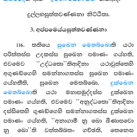
දුල්ලභසුත්තවණ්ණනා නිට්ඨිතා.
3. අප්පමෙය්යසුත්තවණ්ණනා
. තතියෙ
සුඛෙන මෙතබ්බො
ති යථා
116
පරිත්තස්ස උදකස්ස සුඛෙන පමාණං ගය්හති,
එවමෙව ‘‘උද්ධතො’’තිආදිනා යථාවුත්තෙහි
අගුණඞ්ගෙහි
සමන්නාගතස්ස සුඛෙන පමාණං
ගය්හතීති, සුඛෙන මෙතබ්බො.
දුක්ඛෙන
මෙතබ්බො
ති යථා මහාසමුද්දස්ස දුක්ඛෙන
පමාණං ගය්හති, එවමෙව ‘‘අනුද්ධතො’’තිආදිනා
දස්සිතෙහි ගුණඞ්ගෙහි සමන්නාගතස්ස දුක්ඛෙන
පමාණං ගය්හති, ‘‘අනාගාමී
නු ඛො ඛීණාසවො
නු ඛො’’ති වත්තබ්බතං ගච්ඡති, තෙනෙස