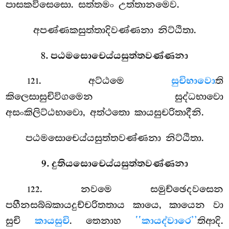
පාසකවිසෙසො. සත්තමං උත්තානමෙව.
අපණ්ණකසුත්තාදිවණ්ණනා නිට්ඨිතා.
8. පඨමසොචෙය්යසුත්තවණ්ණනා
. අට්ඨමෙ
සුචිභාවො
ති
121
කිලෙසාසුචිවිගමෙන සුද්ධභාවො
අසංකිලිට්ඨභාවො, අත්ථතො කායසුචරිතාදීනි.
පඨමසොචෙය්යසුත්තවණ්ණනා නිට්ඨිතා.
9. දුතියසොචෙය්යසුත්තවණ්ණනා
. නවමෙ සමුච්ඡෙදවසෙන
122
පහීනසබ්බකායදුච්චරිතතාය කායෙ, කායෙන වා
සුචි
කායසුචි
. තෙනාහ
‘‘කායද්වාරෙ’’
තිආදි.