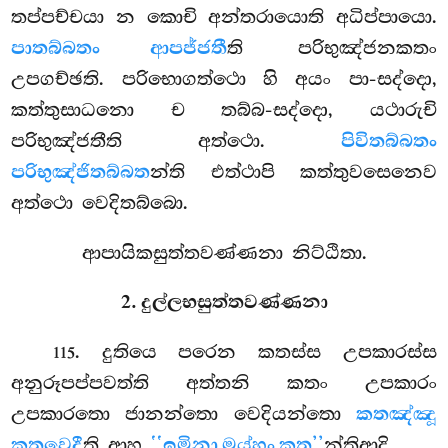
තප්පච්චයා න කොචි අන්තරායොති අධිප්පායො.
පාතබ්බතං ආපජ්ජතී
ති පරිභුඤ්ජනකතං
උපගච්ඡති. පරිභොගත්ථො හි අයං පා-සද්දො,
කත්තුසාධනො ච තබ්බ-සද්දො, යථාරුචි
පරිභුඤ්ජතීති අත්ථො.
පිවිතබ්බතං
පරිභුඤ්ජිතබ්බත
න්ති එත්ථාපි කත්තුවසෙනෙව
අත්ථො වෙදිතබ්බො.
ආපායිකසුත්තවණ්ණනා නිට්ඨිතා.
2. දුල්ලභසුත්තවණ්ණනා
. දුතියෙ පරෙන කතස්ස උපකාරස්ස
115
අනුරූපප්පවත්ති අත්තනි කතං උපකාරං
උපකාරතො ජානන්තො වෙදියන්තො
කතඤ්ඤූ
කතවෙදී
ති ආහ
‘‘ඉමිනා මය්හං කත’’
න්තිආදි.