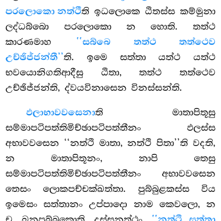
පරලොකො නත්ථී
ති ඉධලොකෙ ඨිතස්ස කම්මුනා
ලද්ධබ්බො පරලොකො න හොති. තත්ථ
කාරණමාහ
‘‘සබ්බෙ තත්ථ තත්ථෙව
උච්ඡිජ්ජන්තී’’
ති. ඉමෙ සත්තා යත්ථ යත්ථ
භවයොනිගතිආදීසු ඨිතා, තත්ථ තත්ථෙව
උච්ඡිජ්ජන්ති, ද්වයවිනාසෙන විනස්සන්ති.
ඵලාභාවවසෙනා
ති මාතාපිතූසු
සම්මාපටිපත්තිමිච්ඡාපටිපත්තීනං ඵලස්ස
අභාවවසෙන ‘‘නත්ථි මාතා, නත්ථි පිතා’’ති වදති,
න මාතාපිතූනං, නාපි තෙසු
සම්මාපටිපත්තිමිච්ඡාපටිපත්තීනං අභාවවසෙන
තෙසං ලොකපච්චක්ඛත්තා. පුබ්බුළකස්ස විය
ඉමෙසං සත්තානං උප්පාදො නාම කෙවලො, න
ච ඛනපුබ්බකොති දස්සනත්ථං
‘‘නත්ථි සත්තා