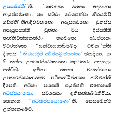
උපපජ්ජතී’’
ති. ‘‘යාවතකං තෙසං දෙවානං
ආයුප්පමාණං, තං සබ්බං ඛෙපෙත්වා නිරයම්පි
ගච්ඡතී’’තිආදිවචනතො අරූපභවතො චුතස්ස
අපායූපපත්ති වුත්තා විය දිස්සතීති
තන්නිවත්තනත්ථං භගවතො අධිප්පායං
විවරන්තො ‘‘සන්ධායභාසිතමිදං වචන’’න්ති
දීපෙති
‘‘නිරයාදීහි අවිප්පමුත්තත්තා’’
තිආදිනා. න
හි තස්ස උපචාරජ්ඣානතො බලවතරං අකුසලං
අත්ථීති. ඉමිනා තතො චවන්තානං
උපචාරජ්ඣානමෙව පටිසන්ධිජනකං කම්මන්ති
දීපෙති. අධිකං
පයසති පයුජ්ජති එතෙනාති
අධිප්පයාසො,
සවිසෙසං ඉතිකත්තබ්බකිරියා.
තෙනාහ
‘‘අධිකප්පයොගො’’
ති. සෙසමෙත්ථ
උත්තානමෙව.