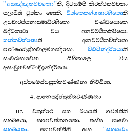
‘‘අසඤ්ඤතවචනො’’
ති, දිවසම්පි නිරත්ථකවචනං
පලාපීති වුත්තං හොති.
චිත්තෙකග්ගතාරහිතො
ති
උපචාරප්පනාසමාධිරහිතො චණ්ඩසොතෙ
බද්ධනාවා විය අනවට්ඨිතකිරියො.
භන්තචිත්තො
ති අනවට්ඨිතචිත්තො
පණ්ණාරුළ්හවාලමිගසදිසො.
විවටින්ද්රියො
ති
සංවරාභාවෙන ගිහිකාලෙ විය
අසංවුතචක්ඛාදිඉන්ද්රියො.
අප්පමෙය්යසුත්තවණ්ණනා නිට්ඨිතා.
4. ආනෙඤ්ජසුත්තවණ්ණනා
. චතුත්ථෙ සහ බ්යයති ගච්ඡතීති
117
සහබ්යො, සහපවත්තනකො. තස්ස භාවො
සහබ්යතා,
සහපවත්තීති ආහ
‘‘සහභාවං