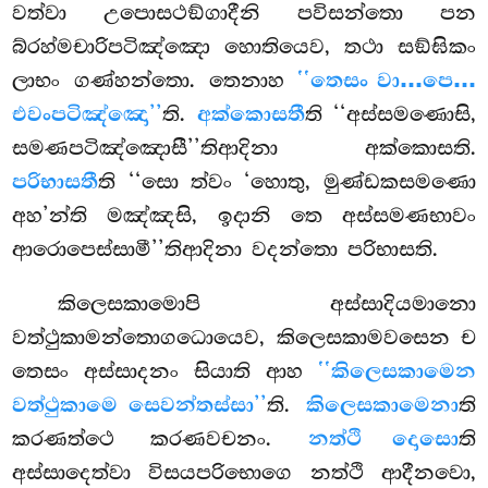
වත්වා උපොසථඞ්ගාදීනි පවිසන්තො පන
බ්රහ්මචාරිපටිඤ්ඤො හොතියෙව, තථා සඞ්ඝිකං
ලාභං ගණ්හන්තො. තෙනාහ
‘‘තෙසං වා…පෙ…
එවංපටිඤ්ඤො’’
ති.
අක්කොසතී
ති ‘‘අස්සමණොසි,
සමණපටිඤ්ඤොසී’’තිආදිනා අක්කොසති.
පරිභාසතී
ති ‘‘සො ත්වං ‘හොතු, මුණ්ඩකසමණො
අහ’න්ති මඤ්ඤසි, ඉදානි තෙ අස්සමණභාවං
ආරොපෙස්සාමී’’තිආදිනා වදන්තො පරිභාසති.
කිලෙසකාමොපි අස්සාදියමානො
වත්ථුකාමන්තොගධොයෙව, කිලෙසකාමවසෙන ච
තෙසං අස්සාදනං සියාති ආහ
‘‘කිලෙසකාමෙන
වත්ථුකාමෙ සෙවන්තස්සා’’
ති.
කිලෙසකාමෙනා
ති
කරණත්ථෙ කරණවචනං.
නත්ථි දොසො
ති
අස්සාදෙත්වා විසයපරිභොගෙ නත්ථි ආදීනවො,