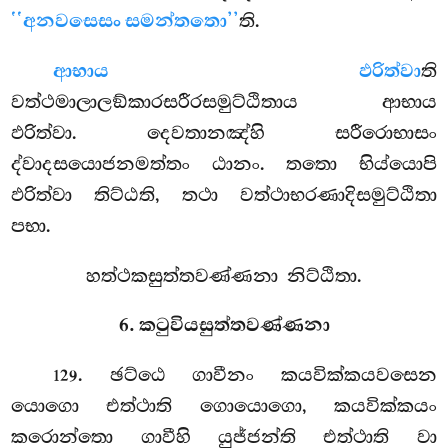
‘‘අනවසෙසං සමන්තතො’’
ති.
ආභාය ඵරිත්වා
ති
වත්ථමාලාලඞ්කාරසරීරසමුට්ඨිතාය ආභාය
ඵරිත්වා. දෙවතානඤ්හි සරීරොභාසං
ද්වාදසයොජනමත්තං ඨානං. තතො භිය්යොපි
ඵරිත්වා තිට්ඨති, තථා වත්ථාභරණාදිසමුට්ඨිතා
පභා.
හත්ථකසුත්තවණ්ණනා නිට්ඨිතා.
6. කටුවියසුත්තවණ්ණනා
. ඡට්ඨෙ ගාවීනං කයවික්කයවසෙන
129
යොගො එත්ථාති ගොයොගො, කයවික්කයං
කරොන්තො ගාවීහි යුජ්ජන්ති එත්ථාති වා