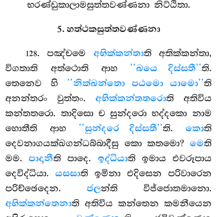
භරණ්ඩුකාලාමසුත්තවණ්ණනා නිට්ඨිතා.
5. හත්ථකසුත්තවණ්ණනා
. පඤ්චමෙ
අභික්කන්තා
ති අතික්කන්තා,
128
විගතාති අත්ථොති ආහ
‘‘ඛයෙ දිස්සතී’’
ති.
තෙනෙව හි
‘‘නික්ඛන්තො පඨමො යාමො’’
ති
අනන්තරං වුත්තං.
අභික්කන්තතරො
ති අතිවිය
කන්තතරො. තාදිසො ච සුන්දරො භද්දකො නාම
හොතීති ආහ
‘‘සුන්දරෙ දිස්සතී’’
ති.
කො
ති
දෙවනාගයක්ඛගන්ධබ්බාදීසු කො කතමො?
මෙ
ති
මම.
පාදානී
ති පාදෙ.
ඉද්ධියා
ති ඉමාය එවරූපාය
දෙවිද්ධියා.
යසසා
ති ඉමිනා එදිසෙන පරිවාරෙන
පරිච්ඡෙදෙන.
ජල
න්ති විජ්ජොතමානො.
අභික්කන්තෙනා
ති අතිවිය කන්තෙන කමනීයෙන