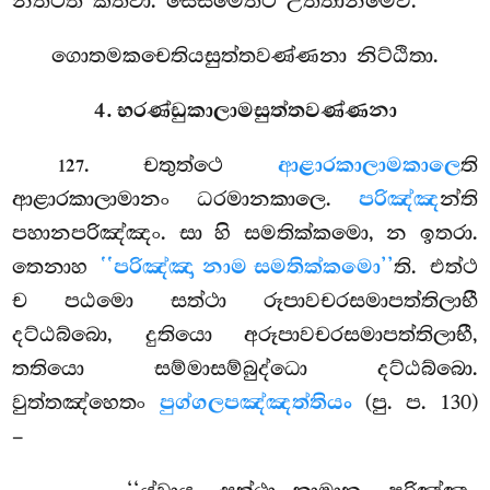
නත්ථීති කත්වා. සෙසමෙත්ථ උත්තානමෙව.
ගොතමකචෙතියසුත්තවණ්ණනා නිට්ඨිතා.
4. භරණ්ඩුකාලාමසුත්තවණ්ණනා
. චතුත්ථෙ
ආළාරකාලාමකාලෙ
ති
127
ආළාරකාලාමානං ධරමානකාලෙ.
පරිඤ්ඤ
න්ති
පහානපරිඤ්ඤං. සා හි සමතික්කමො, න ඉතරා.
තෙනාහ
‘‘පරිඤ්ඤා නාම සමතික්කමො’’
ති. එත්ථ
ච පඨමො සත්ථා රූපාවචරසමාපත්තිලාභී
දට්ඨබ්බො, දුතියො අරූපාවචරසමාපත්තිලාභී,
තතියො සම්මාසම්බුද්ධො දට්ඨබ්බො.
වුත්තඤ්හෙතං
පුග්ගලපඤ්ඤත්තියං
(පු. ප. 130)
–