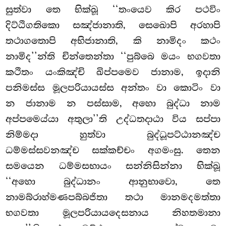
සුත්වා තෙ භික්ඛූ ‘‘තංයෙව කිර පථවිං
දිට්ඨිගතිකො සඤ්ජානාති, සෙඛොපි අරහාපි
තථාගතොපි අභිජානාති, කි නාමිදං කථං
නාමිද’’න්ති චින්තෙන්තා ‘‘පුබ්බෙ මයං භගවතා
කථිතං යංකිඤ්චි ඛිප්පමෙව ජානාම, ඉදානි
පනිමස්ස මූලපරියායස්ස අන්තං වා කොටිං වා
න ජානාම න පස්සාම, අහො බුද්ධා නාම
අප්පමෙය්යා අතුලා’’ති උද්ධතදාඨා විය සප්පා
නිම්මදා හුත්වා බුද්ධූපට්ඨානඤ්ච
ධම්මස්සවනඤ්ච සක්කච්චං අගමංසු. තෙන
සමයෙන ධම්මසභායං සන්නිසින්නා භික්ඛූ
‘‘අහො බුද්ධානං ආනුභාවො, තෙ
නාමබ්රාහ්මණපබ්බජිතා තථා මානමදමත්තා
භගවතා මූලපරියායදෙසනාය නිහතමානා