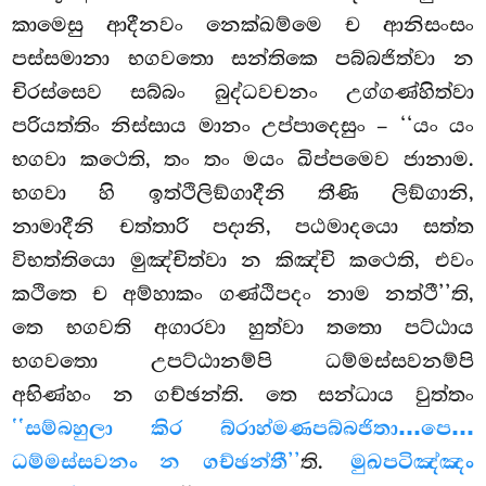
කාමෙසු ආදීනවං නෙක්ඛම්මෙ ච ආනිසංසං
පස්සමානා භගවතො සන්තිකෙ පබ්බජිත්වා න
චිරස්සෙව සබ්බං බුද්ධවචනං උග්ගණ්හිත්වා
පරියත්තිං නිස්සාය මානං උප්පාදෙසුං – ‘‘යං යං
භගවා කථෙති, තං තං මයං ඛිප්පමෙව ජානාම.
භගවා හි ඉත්ථිලිඞ්ගාදීනි තීණි ලිඞ්ගානි,
නාමාදීනි චත්තාරි පදානි, පඨමාදයො සත්ත
විභත්තියො මුඤ්චිත්වා න කිඤ්චි කථෙති, එවං
කථිතෙ ච අම්හාකං ගණ්ඨිපදං නාම නත්ථී’’ති,
තෙ භගවති අගාරවා හුත්වා තතො පට්ඨාය
භගවතො උපට්ඨානම්පි ධම්මස්සවනම්පි
අභිණ්හං න ගච්ඡන්ති. තෙ සන්ධාය වුත්තං
‘‘සම්බහුලා කිර බ්රාහ්මණපබ්බජිතා…පෙ…
ධම්මස්සවනං න ගච්ඡන්තී’’
ති.
මුඛපටිඤ්ඤං