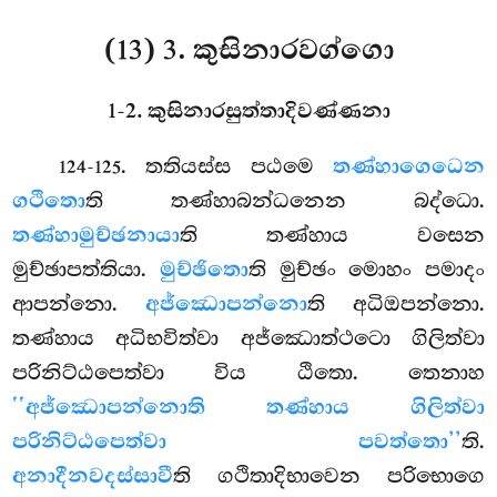
(13) 3. කුසිනාරවග්ගො
1-2. කුසිනාරසුත්තාදිවණ්ණනා
. තතියස්ස
පඨමෙ
තණ්හාගෙධෙන
124-125
ගථිතො
ති තණ්හාබන්ධනෙන බද්ධො.
තණ්හාමුච්ඡනායා
ති තණ්හාය වසෙන
මුච්ඡාපත්තියා.
මුච්ඡිතො
ති මුච්ඡං මොහං පමාදං
ආපන්නො.
අජ්ඣොපන්නො
ති අධිඔපන්නො.
තණ්හාය අධිභවිත්වා අජ්ඣොත්ථටො ගිලිත්වා
පරිනිට්ඨපෙත්වා විය ඨිතො. තෙනාහ
‘‘අජ්ඣොපන්නොති තණ්හාය ගිලිත්වා
පරිනිට්ඨපෙත්වා පවත්තො’’
ති.
අනාදීනවදස්සාවී
ති ගථිතාදිභාවෙන පරිභොගෙ