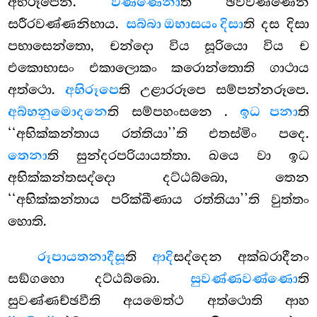
අභිරූපෙන.
වණ්ණෙනා
ති ඡවිවණ්ණෙන
සරීරවණ්ණනිභාය.
සබ්බා ඔභාසයං දිසා
ති දස දිසා
පභාසෙන්තො, චන්දො විය සූරියො විය ච
එකොභාසං එකාලොකං කරොන්තොති ගාථාය
අත්ථො.
අභිරූපෙ
ති උළාරරූපෙ සම්පන්නරූපෙ.
අබ්භනුමොදනෙ
ති සම්පහංසනෙ
.
ඉධ පනා
ති
‘‘අභික්කන්තාය රත්තියා’’ති එතස්මිං පදෙ.
තෙනා
ති සුන්දරපරියායත්තා. ඛයෙ වා ඉධ
අභික්කන්තසද්දො දට්ඨබ්බො, තෙන
‘‘අභික්කන්තාය පරික්ඛීණාය රත්තියා’’ති වුත්තං
හොති.
රූපායතනාදීසූ
ති
ආදි
සද්දෙන අක්ඛරාදීනං
සඞ්ගහො දට්ඨබ්බො.
සුවණ්ණවණ්ණො
ති
සුවණ්ණච්ඡවීති අයමෙත්ථ අත්ථොති ආහ