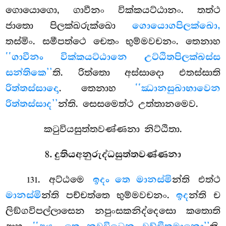
ගොයොගො, ගාවීනං වික්කයට්ඨානං. තත්ථ
ජාතො පිලක්ඛරුක්ඛො
ගොයොගපිලක්ඛො,
තස්මිං. සමීපත්ථෙ චෙතං භුම්මවචනං. තෙනාහ
‘‘ගාවීනං වික්කයට්ඨානෙ උට්ඨිතපිලක්ඛස්ස
සන්තිකෙ’’
ති. රිත්තො අස්සාදො එතස්සාති
රිත්තස්සාදො
. තෙනාහ
‘‘ඣානසුඛාභාවෙන
රිත්තස්සාද’’
න්ති. සෙසමෙත්ථ උත්තානමෙව.
කටුවියසුත්තවණ්ණනා නිට්ඨිතා.
8. දුතියඅනුරුද්ධසුත්තවණ්ණනා
. අට්ඨමෙ
ඉදං තෙ මානස්මි
න්ති එත්ථ
131
මානස්මි
න්ති පච්චත්තෙ භුම්මවචනං.
ඉද
න්ති ච
ලිඞ්ගවිපල්ලාසෙන නපුංසකනිද්දෙසො කතොති