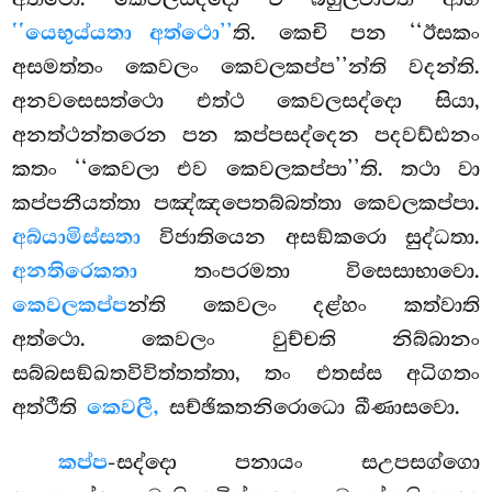
‘‘යෙභුය්යතා අත්ථො’’
ති. කෙචි පන
‘‘ඊසකං
අසමත්තං කෙවලං කෙවලකප්ප’’න්ති වදන්ති.
අනවසෙසත්ථො එත්ථ කෙවලසද්දො සියා,
අනත්ථන්තරෙන පන කප්පසද්දෙන පදවඩ්ඪනං
කතං ‘‘කෙවලා එව කෙවලකප්පා’’ති. තථා වා
කප්පනීයත්තා පඤ්ඤපෙතබ්බත්තා කෙවලකප්පා.
අබ්යාමිස්සතා
විජාතියෙන අසඞ්කරො සුද්ධතා.
අනතිරෙකතා
තංපරමතා විසෙසාභාවො.
කෙවලකප්ප
න්ති කෙවලං
දළ්හං කත්වාති
අත්ථො. කෙවලං වුච්චති නිබ්බානං
සබ්බසඞ්ඛතවිවිත්තත්තා, තං එතස්ස අධිගතං
අත්ථීති
කෙවලී,
සච්ඡිකතනිරොධො ඛීණාසවො.
කප්ප
-සද්දො පනායං සඋපසග්ගො