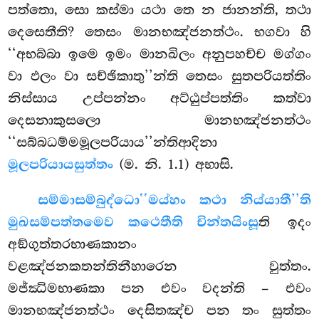
පත්තො, සො කස්මා යථා තෙ න ජානන්ති, තථා
දෙසෙතීති? තෙසං මානභඤ්ජනත්ථං. භගවා හි
‘‘අභබ්බා ඉමෙ ඉමං මානඛිලං අනුපහච්ච මග්ගං
වා ඵලං වා සච්ඡිකාතු’’න්ති තෙසං සුතපරියත්තිං
නිස්සාය උප්පන්නං අට්ඨුප්පත්තිං කත්වා
දෙසනාකුසලො මානභඤ්ජනත්ථං
‘‘සබ්බධම්මමූලපරියාය’’න්තිආදිනා
මූලපරියායසුත්තං
(ම. නි. 1.1) අභාසි.
සම්මාසම්බුද්ධො
‘‘මය්හං කථා නිය්යාතී’’ති
මුඛසම්පත්තමෙව කථෙතීති චින්තයිංසූ
ති ඉදං
අඞ්ගුත්තරභාණකානං
වළඤ්ජනකතන්තිනීහාරෙන වුත්තං.
මජ්ඣිමභාණකා පන එවං වදන්ති – එවං
මානභඤ්ජනත්ථං දෙසිතඤ්ච පන තං සුත්තං