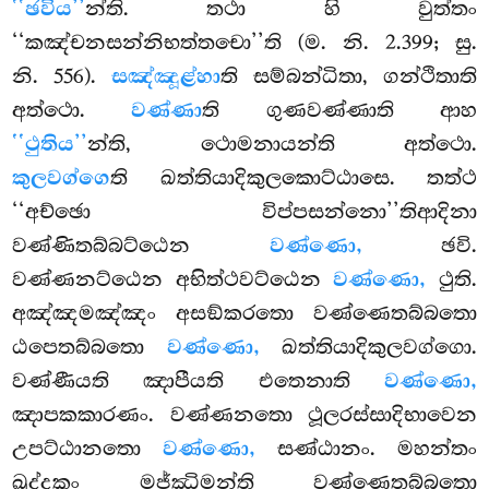
‘‘ඡවිය’’
න්ති. තථා හි වුත්තං
‘‘කඤ්චනසන්නිභත්තචො’’ති (ම. නි. 2.399; සු.
නි. 556).
සඤ්ඤූළ්හා
ති සම්බන්ධිතා, ගන්ථිතාති
අත්ථො.
වණ්ණා
ති ගුණවණ්ණාති ආහ
‘‘ථුතිය’’
න්ති, ථොමනායන්ති අත්ථො.
කුලවග්ගෙ
ති ඛත්තියාදිකුලකොට්ඨාසෙ. තත්ථ
‘‘අච්ඡො විප්පසන්නො’’තිආදිනා
වණ්ණිතබ්බට්ඨෙන
වණ්ණො,
ඡවි.
වණ්ණනට්ඨෙන අභිත්ථවට්ඨෙන
වණ්ණො,
ථුති.
අඤ්ඤමඤ්ඤං අසඞ්කරතො වණ්ණෙතබ්බතො
ඨපෙතබ්බතො
වණ්ණො,
ඛත්තියාදිකුලවග්ගො.
වණ්ණීයති ඤාපීයති එතෙනාති
වණ්ණො,
ඤාපකකාරණං. වණ්ණනතො ථූලරස්සාදිභාවෙන
උපට්ඨානතො
වණ්ණො,
සණ්ඨානං. මහන්තං
ඛුද්දකං මජ්ඣිමන්ති වණ්ණෙතබ්බතො