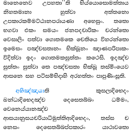
මානෙනෙව උපහතා’’ති භිය්යොසොමත්තාය
නිහතමානා හුත්වා අත්තනො
උපකාරකම්මට්ඨානපරායණා අහෙසුං. තතො
භගවා එකං සමයං ජනපදචාරිකං චරන්තො
වෙසාලිං පත්වා ගොතමකෙ චෙතියෙ විහරන්තො
ඉමෙසං පඤ්චසතානං භික්ඛූනං ඤාණපරිපාකං
විදිත්වා ඉදං ගොතමකසුත්තං කථෙසි. ඉදඤ්ච
සුත්තං සුත්වා තෙ පඤ්චසතා භික්ඛූ තස්මිංයෙව
ආසනෙ සහ පටිසම්භිදාහි අරහත්තං පාපුණිංසූති.
අභිඤ්ඤායා
ති කුසලාදිභෙදං
ඛන්ධාදිභෙදඤ්ච දෙසෙතබ්බං ධම්මං,
වෙනෙය්යානඤ්ච
ආසයානුසයචරියාධිමුත්තිආදිභෙදං, තස්ස ච
නෙසං දෙසෙතබ්බප්පකාරං යාථාවතො