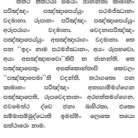
තත්ථ තිත්ථියා සමයං ජානන්තා කාමානං
පරිඤ්ඤං පඤ්ඤාපෙය්යුං පඨමජ්ඣානං
වදමානා. රූපානං පරිඤ්ඤං පඤ්ඤාපෙය්යුං
අරූපරාගං වදමානා. වෙදනාපරිඤ්ඤං
පඤ්ඤාපෙය්යුං අසඤ්ඤාරාගං වදමානා. තෙ
පන ‘‘ඉදං නාම පඨමජ්ඣානං, අයං රූපභවො,
අයං අසඤ්ඤාභවො’’තිපි න ජානන්ති. තෙ
පඤ්ඤාපෙතුං අසක්කොන්තාපි කෙවලං
‘‘පඤ්ඤාපෙමා’’ති වදන්ති. තථාගතො පන
කාමානං පරිඤ්ඤං අනාගාමිමග්ගෙන
පඤ්ඤාපෙති, රූපවෙදනානං අරහත්තමග්ගෙන.
එවමෙත්ථ ද්වෙ ජනා බාහිරකා, එකො
සම්මාසම්බුද්ධොති ඉමස්මිං ලොකෙ තයො
සත්ථාරො නාම.