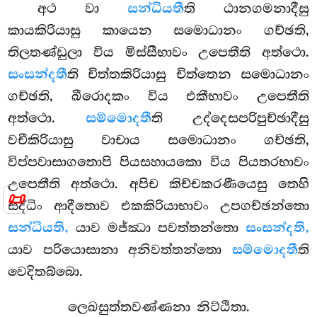
අථ වා
සන්ධියතී
ති ඨානගමනාදීසු
කායකිරියාසු කායෙන සමොධානං ගච්ඡති,
තිලතණ්ඩුලා විය මිස්සීභාවං උපෙතීති අත්ථො.
සංසන්දතී
ති චිත්තකිරියාසු චිත්තෙන සමොධානං
ගච්ඡති, ඛීරොදකං විය එකීභාවං උපෙතීති
අත්ථො.
සම්මොදතී
ති උද්දෙසපරිපුච්ඡාදීසු
වචීකිරියාසු
වාචාය සමොධානං ගච්ඡති,
විප්පවාසාගතොපි පියසහායකො විය පියතරභාවං
උපෙතීති
අත්ථො. අපිච කිච්චකරණීයෙසු තෙහි
📜
සද්ධිං ආදීතොව එකකිරියාභාවං උපගච්ඡන්තො
සන්ධියති,
යාව මජ්ඣා පවත්තන්තො
සංසන්දති,
යාව පරියොසානා අනිවත්තන්තො
සම්මොදතී
ති
වෙදිතබ්බො.
ලෙඛසුත්තවණ්ණනා නිට්ඨිතා.