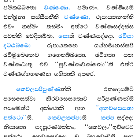
පමිතබ්බතො
වණ්ණො,
පමාණං. වණ්ණීයති
චක්ඛුනා පස්සීයතීති
වණ්ණො,
රූපායතනන්ති
එවං තස්මිං තස්මිං අත්ථෙ වණ්ණසද්දස්ස
පවත්ති වෙදිතබ්බා.
සො
ති වණ්ණසද්දො.
ඡවියා
දට්ඨබ්බො
රූපායතනෙ ගය්හමානස්සපි
ඡවිමුඛෙනෙව ගහෙතබ්බතො. ඡවිගතා පන
වණ්ණධාතු එව ‘‘සුවණ්ණවණ්ණො’’ති එත්ථ
වණ්ණග්ගහණෙන ගහිතාති අපරෙ.
කෙවලපරිපුණ්ණ
න්ති එකදෙසම්පි
අසෙසෙත්වා නිරවසෙසතොව පරිපුණ්ණන්ති
අයමෙත්ථ අත්ථොති ආහ
‘‘අනවසෙසතා
අත්ථො’’
ති.
කෙවලකප්පා
ති
කප්ප
-සද්දො
නිපාතො පදපූරණමත්තං, ‘‘කෙවලං’’ඉච්චෙව
අත්ථො. කෙවලසද්දො ච බහුලවාචීති ආහ