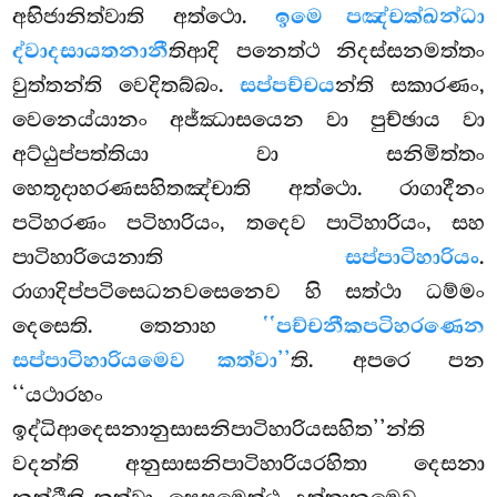
අභිජානිත්වාති අත්ථො.
ඉමෙ පඤ්චක්ඛන්ධා
ද්වාදසායතනානී
තිආදි පනෙත්ථ නිදස්සනමත්තං
වුත්තන්ති වෙදිතබ්බං.
සප්පච්චය
න්ති සකාරණං,
වෙනෙය්යානං අජ්ඣාසයෙන වා පුච්ඡාය වා
අට්ඨුප්පත්තියා වා සනිමිත්තං
හෙතූදාහරණසහිතඤ්චාති අත්ථො. රාගාදීනං
පටිහරණං පටිහාරියං, තදෙව පාටිහාරියං, සහ
පාටිහාරියෙනාති
සප්පාටිහාරියං
.
රාගාදිප්පටිසෙධනවසෙනෙව හි සත්ථා ධම්මං
දෙසෙති. තෙනාහ
‘‘පච්චනීකපටිහරණෙන
සප්පාටිහාරියමෙව කත්වා’’
ති. අපරෙ පන
‘‘යථාරහං
ඉද්ධිආදෙසනානුසාසනිපාටිහාරියසහිත’’න්ති
වදන්ති අනුසාසනිපාටිහාරියරහිතා දෙසනා