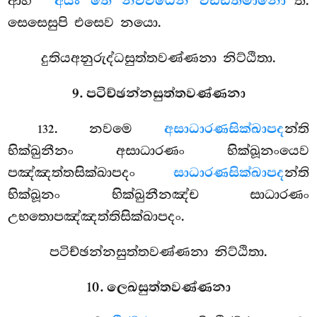
ආහ
‘‘අයං තෙ නවවිධෙන වඩ්ඪිතමානො’’
ති.
සෙසෙසුපි එසෙව නයො.
දුතියඅනුරුද්ධසුත්තවණ්ණනා නිට්ඨිතා.
9. පටිච්ඡන්නසුත්තවණ්ණනා
. නවමෙ
අසාධාරණසික්ඛාපද
න්ති
132
භික්ඛුනීනං අසාධාරණං භික්ඛූනංයෙව
පඤ්ඤත්තසික්ඛාපදං
සාධාරණසික්ඛාපද
න්ති
භික්ඛූනං භික්ඛුනීනඤ්ච සාධාරණං
උභතොපඤ්ඤත්තිසික්ඛාපදං.
පටිච්ඡන්නසුත්තවණ්ණනා නිට්ඨිතා.
10. ලෙඛසුත්තවණ්ණනා