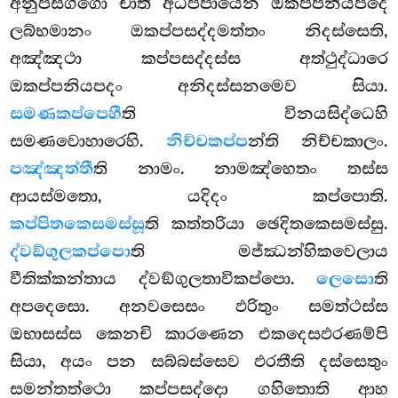
අනුපසග්ගො චාති අධිප්පායෙන ඔකප්පනියපදෙ
ලබ්භමානං ඔකප්පසද්දමත්තං නිදස්සෙති,
අඤ්ඤථා කප්පසද්දස්ස අත්ථුද්ධාරෙ
ඔකප්පනියපදං අනිදස්සනමෙව සියා.
සමණකප්පෙහී
ති විනයසිද්ධෙහි
සමණවොහාරෙහි.
නිච්චකප්ප
න්ති නිච්චකාලං.
පඤ්ඤත්තී
ති නාමං. නාමඤ්හෙතං තස්ස
ආයස්මතො, යදිදං කප්පොති.
කප්පිතකෙසමස්සූ
ති කත්තරියා ඡෙදිතකෙසමස්සු.
ද්වඞ්ගුලකප්පො
ති මජ්ඣන්හිකවෙලාය
වීතික්කන්තාය ද්වඞ්ගුලතාවිකප්පො.
ලෙසො
ති
අපදෙසො. අනවසෙසං ඵරිතුං සමත්ථස්ස
ඔභාසස්ස කෙනචි කාරණෙන එකදෙසඵරණම්පි
සියා, අයං පන සබ්බස්සෙව ඵරතීති දස්සෙතුං
සමන්තත්ථො කප්පසද්දො ගහිතොති ආහ