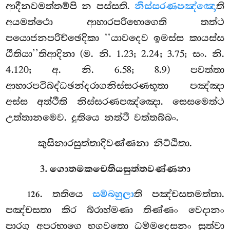
ආදීනවමත්තම්පි න පස්සති.
නිස්සරණපඤ්ඤො
ති
අයමත්ථො ආහාරපරිභොගෙති තත්ථ
පයොජනපරිච්ඡෙදිකා ‘‘යාවදෙව ඉමස්ස කායස්ස
ඨිතියා’’තිආදිනා (ම. නි. 1.23; 2.24; 3.75; සං. නි.
4.120; අ. නි. 6.58; 8.9) පවත්තා
ආහාරපටිබද්ධඡන්දරාගනිස්සරණභූතා පඤ්ඤා
අස්ස අත්ථීති නිස්සරණපඤ්ඤො. සෙසමෙත්ථ
උත්තානමෙව. දුතියෙ නත්ථි වත්තබ්බං.
කුසිනාරසුත්තාදිවණ්ණනා නිට්ඨිතා.
3. ගොතමකචෙතියසුත්තවණ්ණනා
. තතියෙ
සම්බහුලා
ති පඤ්චසතමත්තා.
126
පඤ්චසතා කිර බ්රාහ්මණා තිණ්ණං වෙදානං
පාරගූ අපරභාගෙ භගවතො ධම්මදෙසනං සුත්වා