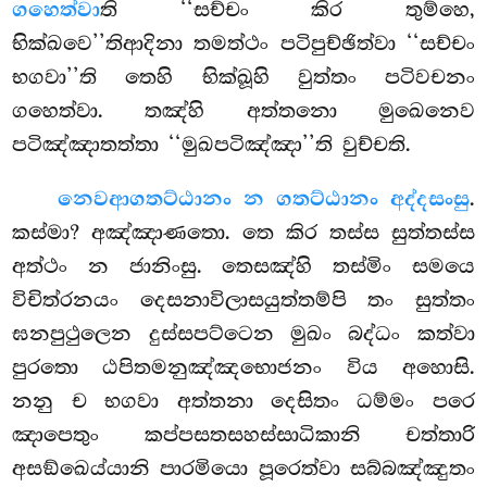
ගහෙත්වා
ති ‘‘සච්චං කිර තුම්හෙ,
භික්ඛවෙ’’තිආදිනා තමත්ථං පටිපුච්ඡිත්වා ‘‘සච්චං
භගවා’’ති තෙහි භික්ඛූහි වුත්තං පටිවචනං
ගහෙත්වා. තඤ්හි අත්තනො මුඛෙනෙව
පටිඤ්ඤාතත්තා ‘‘මුඛපටිඤ්ඤා’’ති වුච්චති.
නෙව
ආගතට්ඨානං න ගතට්ඨානං අද්දසංසු
.
කස්මා? අඤ්ඤාණතො. තෙ කිර තස්ස සුත්තස්ස
අත්ථං න ජානිංසු. තෙසඤ්හි තස්මිං සමයෙ
විචිත්රනයං දෙසනාවිලාසයුත්තම්පි තං සුත්තං
ඝනපුථුලෙන දුස්සපට්ටෙන මුඛං බද්ධං කත්වා
පුරතො ඨපිතමනුඤ්ඤභොජනං විය අහොසි.
නනු ච භගවා අත්තනා දෙසිතං ධම්මං පරෙ
ඤාපෙතුං කප්පසතසහස්සාධිකානි චත්තාරි
අසඞ්ඛෙය්යානි පාරමියො පූරෙත්වා සබ්බඤ්ඤුතං