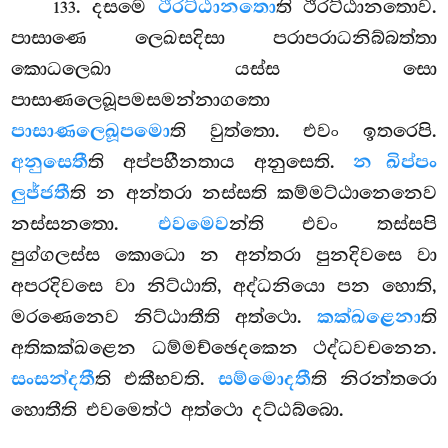
. දසමෙ
ථිරට්ඨානතො
ති ථිරට්ඨානතොව.
133
පාසාණෙ ලෙඛසදිසා පරාපරාධනිබ්බත්තා
කොධලෙඛා යස්ස සො
පාසාණලෙඛූපමසමන්නාගතො
පාසාණලෙඛූපමො
ති වුත්තො. එවං ඉතරෙපි.
අනුසෙතී
ති අප්පහීනතාය අනුසෙති.
න ඛිප්පං
ලුජ්ජතී
ති න අන්තරා නස්සති කම්මට්ඨානෙනෙව
නස්සනතො.
එවමෙව
න්ති එවං තස්සපි
පුග්ගලස්ස කොධො න අන්තරා පුනදිවසෙ වා
අපරදිවසෙ වා නිට්ඨාති, අද්ධනියො පන හොති,
මරණෙනෙව නිට්ඨාතීති අත්ථො.
කක්ඛළෙනා
ති
අතිකක්ඛළෙන ධම්මච්ඡෙදකෙන ථද්ධවචනෙන.
සංසන්දතී
ති එකීභවති.
සම්මොදතී
ති නිරන්තරො
හොතීති එවමෙත්ථ අත්ථො දට්ඨබ්බො.