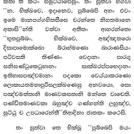
කතා’’ති කථං සමුට්ඨාපෙසුං. තං සුත්වා භගවා
‘‘න, භික්ඛවෙ, ඉදානෙව, පුබ්බෙපි අහං එවං
ඉමෙ මානපග්ගහිතසීසෙ චරන්තෙ නිහතමානෙ
අකාසි’’න්ති වත්වා අතීතං ආහරන්තො
‘‘භූතපුබ්බං, භික්ඛවෙ, අඤ්ඤතරො
දිසාපාමොක්ඛො බ්රාහ්මණො බාරාණසියං
පටිවසති තිණ්ණං වෙදානං පාරගූ
සනිඝණ්ටුකෙටුභානං සාක්ඛරප්පභෙදානං
ඉතිහාසපඤ්චමානං පදකො වෙය්යාකරණො
ලොකායතමහාපුරිසලක්ඛණෙසු අනවයො, සො
පඤ්චමත්තානි මාණවකසතානි මන්තෙ වාචෙති.
පණ්ඩිතමාණවකා බහුඤ්ච ගණ්හන්ති ලහුඤ්ච,
සුට්ඨු ච උපධාරෙන්තී’’තිආදිනා ජාතකං කථෙසි.
තං
සුත්වා තෙ භික්ඛූ ‘‘පුබ්බෙපි මයං