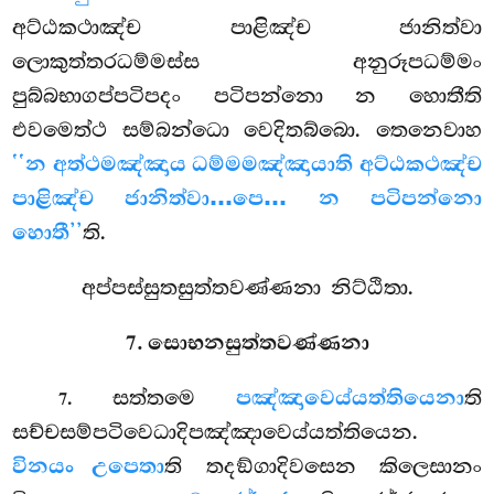
අට්ඨකථාඤ්ච පාළිඤ්ච ජානිත්වා
ලොකුත්තරධම්මස්ස අනුරූපධම්මං
පුබ්බභාගප්පටිපදං පටිපන්නො න හොතීති
එවමෙත්ථ සම්බන්ධො වෙදිතබ්බො. තෙනෙවාහ
‘‘න අත්ථමඤ්ඤාය ධම්මමඤ්ඤායාති අට්ඨකථඤ්ච
පාළිඤ්ච ජානිත්වා…පෙ… න පටිපන්නො
හොතී’’
ති.
අප්පස්සුතසුත්තවණ්ණනා නිට්ඨිතා.
7. සොභනසුත්තවණ්ණනා
. සත්තමෙ
පඤ්ඤාවෙය්යත්තියෙනා
ති
7
සච්චසම්පටිවෙධාදිපඤ්ඤාවෙය්යත්තියෙන.
විනයං උපෙතා
ති තදඞ්ගාදිවසෙන කිලෙසානං