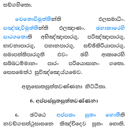
සඞ්ගහිතො.
චෙතොවිමුත්ති
න්ති ඵලසමාධිං.
පඤ්ඤාවිමුත්ති
න්ති ඵලඤාණං.
ඡහාකාරෙහි
පාරගතො
ති අභිඤ්ඤාපාරගූ, පරිඤ්ඤාපාරගූ,
භාවනාපාරගූ, පහානපාරගූ, සච්ඡිකිරියාපාරගූ,
සමාපත්තිපාරගූති එවං ඡහි ආකාරෙහි
සබ්බධම්මානං පාරං පරියොසානං ගතො.
සෙසමෙත්ථ සුවිඤ්ඤෙය්යමෙව.
අනුසොතසුත්තවණ්ණනා නිට්ඨිතා.
6. අප්පස්සුතසුත්තවණ්ණනා
. ඡට්ඨෙ
අප්පකං සුතං හොතී
ති
6
නවඞ්ගසත්ථුසාසනෙ කිඤ්චිදෙව සුතං හොති.