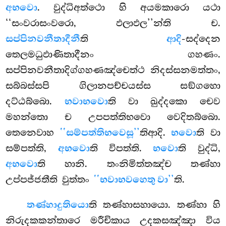
අභවො
. වුද්ධිඅත්ථො හි අයමකාරො යථා
‘‘සංවරාසංවරො, ඵලාඵල’’න්ති ච.
සප්පිනවනීතාදීනී
ති
ආදි
-සද්දෙන
තෙලමධුඵාණිතාදීනං ගහණං.
සප්පිනවනීතාදිග්ගහණඤ්චෙත්ථ නිදස්සනමත්තං,
සබ්බස්සපි ගිලානපච්චයස්ස සඞ්ගහො
දට්ඨබ්බො.
භවාභවො
ති වා ඛුද්දකො චෙව
මහන්තො ච උපපත්තිභවො වෙදිතබ්බො.
තෙනෙවාහ
‘‘සම්පත්තිභවෙසූ’’
තිආදි.
භවො
ති වා
සම්පත්ති,
අභවො
ති විපත්ති.
භවො
ති වුද්ධි,
අභවො
ති හානි. තංනිමිත්තඤ්ච තණ්හා
උප්පජ්ජතීති වුත්තං
‘‘භවාභවහෙතු වා’’
ති.
තණ්හාදුතියො
ති තණ්හාසහායො. තණ්හා හි
නිරුදකකන්තාරෙ මරීචිකාය උදකසඤ්ඤා විය