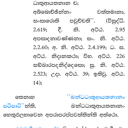
ධාතුආයතනාන ච;
අබ්බොච්ඡින්නං වත්තමානා,
සංසාරොති පවුච්චති’’. (විසුද්ධි.
2.619; දී. නි. අට්ඨ. 2.95
අපසාදනාවණ්ණනා; සං. නි. අට්ඨ.
2.2.60; අ. නි. අට්ඨ. 2.4.199; ධ. ස.
අට්ඨ. නිදානකථා; විභ. අට්ඨ. 226
සඞ්ඛාරපදනිද්දෙසො; සු. නි. අට්ඨ.
2.523; උදා. අට්ඨ. 39; ඉතිවු. අට්ඨ.
14);
තෙනාහ
‘‘ඛන්ධධාතුආයතනානං
පටිපාටි’’
න්ති, ඛන්ධධාතුආයතනානං
හෙතුඵලභාවෙන අපරාපරප්පවත්තින්ති අත්ථො.