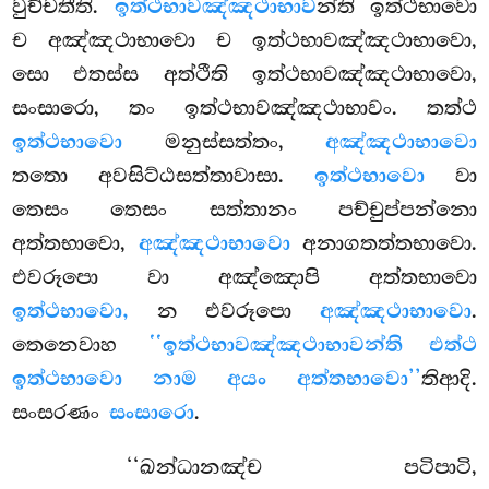
වුච්චතීති.
ඉත්ථභාවඤ්ඤථාභාව
න්ති ඉත්ථභාවො
ච අඤ්ඤථාභාවො ච ඉත්ථභාවඤ්ඤථාභාවො,
සො එතස්ස අත්ථීති ඉත්ථභාවඤ්ඤථාභාවො,
සංසාරො, තං ඉත්ථභාවඤ්ඤථාභාවං. තත්ථ
ඉත්ථභාවො
මනුස්සත්තං,
අඤ්ඤථාභාවො
තතො අවසිට්ඨසත්තාවාසා.
ඉත්ථභාවො
වා
තෙසං තෙසං සත්තානං පච්චුප්පන්නො
අත්තභාවො,
අඤ්ඤථාභාවො
අනාගතත්තභාවො.
එවරූපො වා අඤ්ඤොපි අත්තභාවො
ඉත්ථභාවො,
න එවරූපො
අඤ්ඤථාභාවො
.
තෙනෙවාහ
‘‘ඉත්ථභාවඤ්ඤථාභාවන්ති එත්ථ
ඉත්ථභාවො නාම අයං අත්තභාවො’’
තිආදි.
සංසරණං
සංසාරො
.
‘‘ඛන්ධානඤ්ච පටිපාටි,