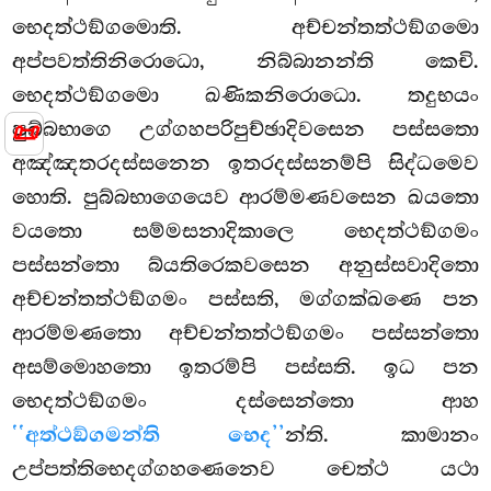
භෙදත්ථඞ්ගමොති. අච්චන්තත්ථඞ්ගමො
අප්පවත්තිනිරොධො, නිබ්බානන්ති කෙචි.
භෙදත්ථඞ්ගමො ඛණිකනිරොධො. තදුභයං
📜
පුබ්බභාගෙ උග්ගහපරිපුච්ඡාදිවසෙන පස්සතො
අඤ්ඤතරදස්සනෙන ඉතරදස්සනම්පි සිද්ධමෙව
හොති. පුබ්බභාගෙයෙව ආරම්මණවසෙන ඛයතො
වයතො සම්මසනාදිකාලෙ භෙදත්ථඞ්ගමං
පස්සන්තො බ්යතිරෙකවසෙන අනුස්සවාදිතො
අච්චන්තත්ථඞ්ගමං පස්සති, මග්ගක්ඛණෙ පන
ආරම්මණතො අච්චන්තත්ථඞ්ගමං පස්සන්තො
අසම්මොහතො ඉතරම්පි පස්සති. ඉධ පන
භෙදත්ථඞ්ගමං දස්සෙන්තො ආහ
‘‘අත්ථඞ්ගමන්ති භෙද’’
න්ති. කාමානං
උප්පත්තිභෙදග්ගහණෙනෙව
චෙත්ථ යථා