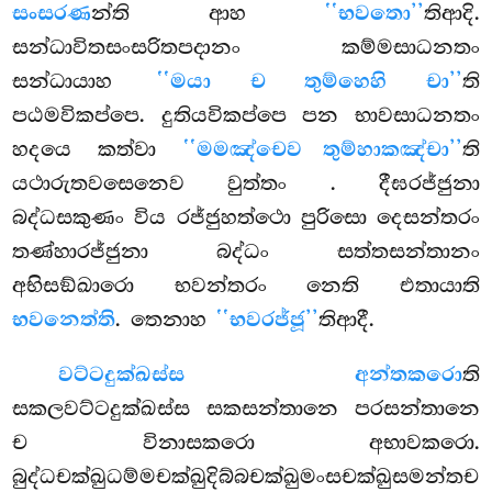
සංසරණ
න්ති ආහ
‘‘භවතො’’
තිආදි.
සන්ධාවිතසංසරිතපදානං කම්මසාධනතං
සන්ධායාහ
‘‘මයා ච තුම්හෙහි චා’’
ති
පඨමවිකප්පෙ. දුතියවිකප්පෙ පන භාවසාධනතං
හදයෙ කත්වා
‘‘මමඤ්චෙව තුම්හාකඤ්චා’’
ති
යථාරුතවසෙනෙව වුත්තං
. දීඝරජ්ජුනා
බද්ධසකුණං විය රජ්ජුහත්ථො පුරිසො දෙසන්තරං
තණ්හාරජ්ජුනා බද්ධං සත්තසන්තානං
අභිසඞ්ඛාරො භවන්තරං නෙති එතායාති
භවනෙත්ති
. තෙනාහ
‘‘භවරජ්ජූ’’
තිආදී.
වට්ටදුක්ඛස්ස අන්තකරො
ති
සකලවට්ටදුක්ඛස්ස සකසන්තානෙ පරසන්තානෙ
ච විනාසකරො අභාවකරො.
බුද්ධචක්ඛුධම්මචක්ඛුදිබ්බචක්ඛුමංසචක්ඛුසමන්තච