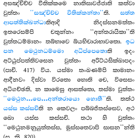
අසඤ්චිච්ච වීතික්කමෙ නාතිසාවජ්ජාති කත්වා
වුත්තං
‘‘සඤ්චිච්ච වීතික්කන්තා’’
ති.
සත්ත
ආපත්තික්ඛන්ධා
තිආදි නිදස්සනමත්තං
ඉතරෙසම්පි චතුන්නං ‘‘අන්තරායිකා’’ති
වුත්තධම්මානං තබ්භාවෙ බ්යභිචාරාභාවතො.
ඉධ
පන මෙථුනධම්මො අධිප්පෙතො
ති ඉදං
අට්ඨුප්පත්තිවසෙන වුත්තං අරිට්ඨසික්ඛාපදං
(පාචි. 417) විය. යස්මා තංඛණම්පි කාමානං
ආදීනවං දිස්වා විරතො හොති චෙ, විසෙසං
අධිගච්ඡති, න කාමෙසු ආසත්තො, තස්මා වුත්තං
‘‘මෙථුන…පෙ…අන්තරායො හොතී’’
ති. තත්ථ
යස්ස කස්සචී
ති න කෙවලං පබ්බජිතස්සෙව, අථ
ඛො
යස්ස කස්සචි. තථා හි වුත්තං
‘‘මෙථුනමනුයුත්තස්ස, මුස්සතෙවාපි සාසන’’න්ති
(සු. නි. 820).