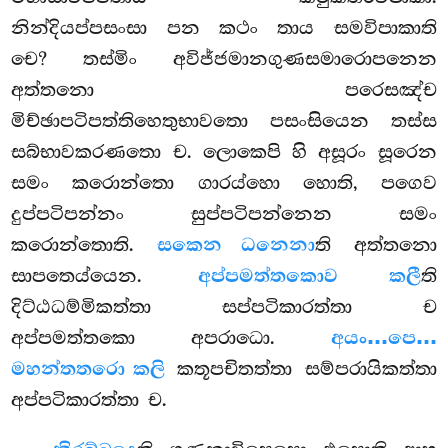
නින්දියප්පසංසා පන කථං තාය සමවිපාකාති
චෙ? තස්මිං අවිජ්ජමානගුණසමාරොපනෙන
අත්තනො පරෙසඤ්ච
මිච්ඡාපටිපත්තිහෙතුභාවතො පසංසියෙන තස්ස
සබ්භාවකරණතො ච. ලොකෙපි හි අසූරං සූරෙන
සමං කරොන්තො ගාරය්හො හොති, පගෙව
දුප්පටිපන්නං සුප්පටිපන්නෙන සමං
කරොන්තොති.
සකෙන ධනෙනා
ති අත්තනො
සාපතෙය්යෙන.
අප්පමත්තකොව කලී
ති
දිට්ඨධම්මිකත්තා සප්පටිකාරත්තා ච
අප්පමත්තකො අපරාධො.
අයං…පෙ…
මහන්තතරො කලි
කතූපචිතත්තා සම්පරායිකත්තා
අප්පටිකාරත්තා ච.