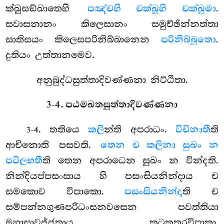
ක්ඛුසඞ්ඛාතෙහි
පඤ්චහි චක්ඛූහි චක්ඛුමා
.
සවාසනානං කිලෙසානං සමුච්ඡින්නත්තා
සාතිසයං කිලෙසපරිනිබ්බානෙන
පරිනිබ්බුතො
.
දුතියං උත්තානමෙව.
අනුබුද්ධසුත්තාදිවණ්ණනා නිට්ඨිතා.
3-4. පඨමඛතසුත්තාදිවණ්ණනා
. තතියෙ
කලි
න්ති අපරාධං.
විචිනාතී
ති
3-4
ආචිනොති පසවති.
තෙන ච කලිනා සුඛං න
පටිලභතී
ති තෙන අපරාධෙන සුඛං න වින්දති.
නින්දියප්පසංසාය හි පසංසියනින්දාය ච
සමකොව විපාකො.
පසංසියනින්දා
ති ච
සම්පන්නගුණපරිධංසනවසෙන පවත්තියා
මහාසාවජ්ජතාය කටුකතරවිපාකා.