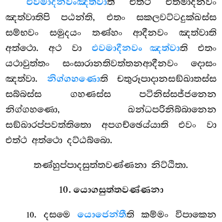
එවමාදීනවං
ඤත්වා
ති එත්ථ එතමාදීනවං
ඤත්වාතිපි පඨන්ති, එතං සකලවට්ටදුක්ඛස්ස
සම්භවං සමුදයං තණ්හං ආදීනවං ඤත්වාති
අත්ථො. අථ වා
එවමාදීනවං ඤත්වා
ති එතං
යථාවුත්තං සංසාරානතිවත්තනආදීනවං දොසං
ඤත්වා.
නිග්ගහණො
ති චතුරූපාදානසඞ්ඛාතස්ස
සබ්බස්ස ගහණස්ස පටිනිස්සජ්ජනෙන
නිග්ගහණො, ඛන්ධපරිනිබ්බානෙන
සඞ්ඛාරප්පවත්තිතො අපගච්ඡෙය්යාති එවං වා
එත්ථ අත්ථො දට්ඨබ්බො.
තණ්හුප්පාදසුත්තවණ්ණනා නිට්ඨිතා.
10. යොගසුත්තවණ්ණනා
. දසමෙ
යොජෙන්තී
ති කම්මං විපාකෙන
10