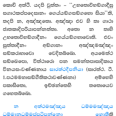
කොචි අත්ථි. යදපි වුත්තං – ‘‘උභතොවිභඞ්ගාදීසු
සගාථකප්පදෙසානං ගෙය්යඞ්ගසඞ්ගහො සියා’’ති,
තදපි න, අඤ්ඤතො. අඤ්ඤා එව හි තා ගාථා
ජාතකාදිපරියාපන්නත්තා. අතො න තාහි
උභතොවිභඞ්ගාදීනං ගෙය්යඞ්ගභාවොති. එවං
සුත්තාදීනං අඞ්ගානං අඤ්ඤමඤ්ඤං
සඞ්කරාභාවො වෙදිතබ්බො. අයමෙත්ථ
සඞ්ඛෙපො, විත්ථාරො පන සමන්තපාසාදිකාය
විනයසංවණ්ණනාය
සාරත්ථදීපනියා
(සාරත්ථ. ටී.
1.පඨමමහාසඞ්ගීතිකථාවණ්ණනා) අම්හෙහි
පකාසිතො, ඉච්ඡන්තෙහි තතොයෙව
ගහෙතබ්බො.
න අත්ථමඤ්ඤාය ධම්මමඤ්ඤාය
ධම්මානුධම්මප්පටිපන්නො හොතී
ති