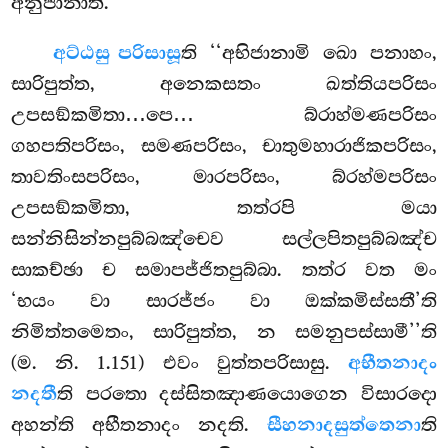
අනුජානාති.
අට්ඨසු පරිසාසූ
ති ‘‘අභිජානාමි ඛො පනාහං,
සාරිපුත්ත, අනෙකසතං ඛත්තියපරිසං
උපසඞ්කමිතා…පෙ… බ්රාහ්මණපරිසං
ගහපතිපරිසං, සමණපරිසං, චාතුමහාරාජිකපරිසං,
තාවතිංසපරිසං, මාරපරිසං, බ්රහ්මපරිසං
උපසඞ්කමිතා, තත්රපි මයා
සන්නිසින්නපුබ්බඤ්චෙව සල්ලපිතපුබ්බඤ්ච
සාකච්ඡා ච සමාපජ්ජිතපුබ්බා. තත්ර වත මං
‘භයං වා සාරජ්ජං වා ඔක්කමිස්සතී’ති
නිමිත්තමෙතං, සාරිපුත්ත, න සමනුපස්සාමී’’ති
(ම. නි. 1.151) එවං වුත්තපරිසාසු.
අභීතනාදං
නදතී
ති පරතො දස්සිතඤාණයොගෙන විසාරදො
අහන්ති අභීතනාදං නදති.
සීහනාදසුත්තෙනා
ති