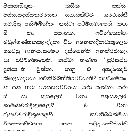
පිපාසාභිභූතං තසිතං සත්තං
අස්සාසදස්සනවසෙන සහායකිච්චං කරොන්තී
භවාදීසු අනිබ්බින්නං කත්වා පරිබ්භමාපෙති. තථා
හි තං පපාතකං අචින්තෙත්වා
මධුග්ගණ්හනකලුද්දකා විය අනෙකාදීනවාකුලෙසු
භවෙසු ආනිසංසමෙව දස්සෙන්තී අනත්ථජාලෙ
සා පරිබ්භමාපෙති, තස්මා තණ්හා ‘‘පුරිසස්ස
දුතියා’’ති වුත්තා. නනු ච අඤ්ඤෙපි
කිලෙසාදයො භවනිබ්බත්තිපච්චයාති? සච්චමෙතං,
න පන තථා විසෙසපච්චයො, යථා තණ්හා. තථා
හි සා කුසලෙහි විනා
අකුසලෙහි,
කාමාවචරාදිකුසලෙහි ච විනා
රූපාවචරාදිකුසලෙහි භවනිබ්බත්තියා
විසෙසපච්චයො. යතො සමුදයසච්චන්ති