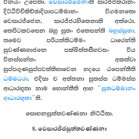
විනයං උපෙතා.
වෙසාරජ්ජෙනා
ති
සාරජ්ජකරානං
දිට්ඨිවිචිකිච්ඡාදිපාපධම්මානං විගමනතො
වෙසාරජ්ජෙන, සාරජ්ජරහිතෙනාති අත්ථො.
තෙපිටකවසෙන බහු සුතං එතෙසන්ති
බහුස්සුතා
.
තමෙව පරියත්තිධම්මං ධාරෙන්ති
සුවණ්ණභාජනෙ පක්ඛිත්තසීහවසං විය
විනස්සන්තං අකත්වා
සුප්පගුණසුප්පවත්තිභාවෙන හදයෙ ඨපෙන්තීති
ධම්මධරා
. එදිසා ච අත්තනා සුතස්ස ධම්මස්ස
ආධාරභූතා නාම හොන්තීති ආහ
‘‘සුතධම්මානං
ආධාරභූතා’’
ති.
සොභනසුත්තවණ්ණනා නිට්ඨිතා.
8. වෙසාරජ්ජසුත්තවණ්ණනා