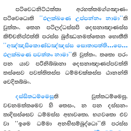
පටිවෙධනිට්ඨත්තා අරහත්තමග්ගඤාණං
පටිවෙධොති
‘‘ඵලක්ඛණෙ උප්පන්නං නාමා’’
ති
වුත්තං. තෙන පටිලද්ධස්සපි දෙසනාඤාණස්ස
කිච්චනිප්ඵත්ති පරස්ස බුජ්ඣනමත්තෙන හොතීති
‘‘අඤ්ඤාසිකොණ්ඩඤ්ඤස්ස සොතාපත්ති…පෙ…
ඵලක්ඛණෙ පවත්තං නාමා’’
ති වුත්තං. තතො පරං
පන යාව පරිනිබ්බානා දෙසනාඤාණප්පවත්ති
තස්සෙව පවත්තිතස්ස ධම්මචක්කස්ස ඨානන්ති
වෙදිතබ්බං.
දස්සිතධම්මෙසූ
ති
වුත්තධම්මෙසු.
වචනමත්තමෙව හි තෙසං, න පන දස්සනං
තාදිසස්සෙව ධම්මස්ස අභාවතො. භගවතො එව
වා ‘‘ඉමෙ ධම්මා අනභිසම්බුද්ධො’’ති පරස්ස