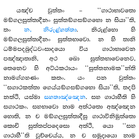
යඤ්ච වුත්තං – ‘‘ගාථාභාවතො
මඞ්ගලසුත්තාදීනං සුත්තඞ්ගසඞ්ගහො න සියා’’ති,
තං
න, නිරුළ්හත්තා
. නිරුළ්හො හි
මඞ්ගලසුත්තාදීනං සුත්තභාවො. න හි තානි
ධම්මපදබුද්ධවංසාදයො විය ගාථාභාවෙන
පඤ්ඤාතානි, අථ ඛො සුත්තභාවෙනෙව,
තෙනෙව හි අට්ඨකථායං ‘‘සුත්තනාමක’’න්ති
නාමග්ගහණං
කතං. යං පන වුත්තං
‘‘සගාථකත්තා ගෙය්යඞ්ගසඞ්ගහො සියා’’ති, තදපි
නත්ථි, යස්මා
සහතාඤ්ඤෙන
. සහ ගාථාහීති හි
සගාථකං. සහභාවො නාම අත්ථතො අඤ්ඤෙන
හොති, න ච මඞ්ගලසුත්තාදීසු ගාථාවිනිමුත්තො
කොචි සුත්තප්පදෙසො අත්ථි, යො ‘‘සහ
ගාථාහී’’ති වුච්චෙය්ය, න ච සමුදායො නාම