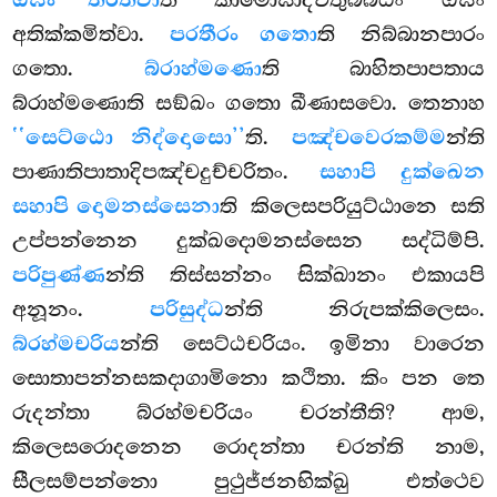
ඔඝං තරිත්වා
අතික්කමිත්වා.
පරතීරං ගතො
ති නිබ්බානපාරං
ගතො.
බ්රාහ්මණො
ති බාහිතපාපතාය
බ්රාහ්මණොති සඞ්ඛං ගතො ඛීණාසවො. තෙනාහ
‘‘සෙට්ඨො නිද්දොසො’’
ති.
පඤ්චවෙරකම්ම
න්ති
පාණාතිපාතාදිපඤ්චදුච්චරිතං.
සහාපි දුක්ඛෙන
සහාපි දොමනස්සෙනා
ති කිලෙසපරියුට්ඨානෙ සති
උප්පන්නෙන දුක්ඛදොමනස්සෙන සද්ධිම්පි.
පරිපුණ්ණ
න්ති තිස්සන්නං සික්ඛානං එකායපි
අනූනං.
පරිසුද්ධ
න්ති නිරුපක්කිලෙසං.
බ්රහ්මචරිය
න්ති සෙට්ඨචරියං. ඉමිනා වාරෙන
සොතාපන්නසකදාගාමිනො කථිතා. කිං පන තෙ
රුදන්තා බ්රහ්මචරියං චරන්තීති? ආම,
කිලෙසරොදනෙන රොදන්තා චරන්ති නාම,
සීලසම්පන්නො පුථුජ්ජනභික්ඛු එත්ථෙව