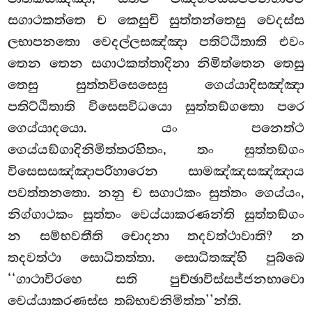
සගාථකත්තෙ ච කෙසුචි සුත්තන්තෙසු වෙදස්ස
ලභාපනතො වෙදල්ලසඤ්ඤා පතිට්ඨිතාති එවං
තෙන තෙන සගාථකත්තාදිනා නිමිත්තෙන තෙසු
තෙසු සුත්තවිසෙසෙසු ගෙය්යාදිසඤ්ඤා
පතිට්ඨිතාති විසෙසවිධයො සුත්තඞ්ගතො පරෙ
ගෙය්යාදයො. යං පනෙත්ථ
ගෙය්යඞ්ගාදිනිමිත්තරහිතං, තං සුත්තඞ්ගං
විසෙසසඤ්ඤාපරිහාරෙන සාමඤ්ඤසඤ්ඤාය
පවත්තනතො. නනු ච සගාථකං සුත්තං ගෙය්යං,
නිග්ගාථකං සුත්තං
වෙය්යාකරණන්ති සුත්තඞ්ගං
න සම්භවතීති චොදනා තදවත්ථාවාති? න
තදවත්ථා සොධිතත්තා. සොධිතඤ්හි පුබ්බෙ
‘‘ගාථාවිරහෙ සති පුච්ඡාවිස්සජ්ජනභාවො
වෙය්යාකරණස්ස තබ්භාවනිමිත්ත’’න්ති.