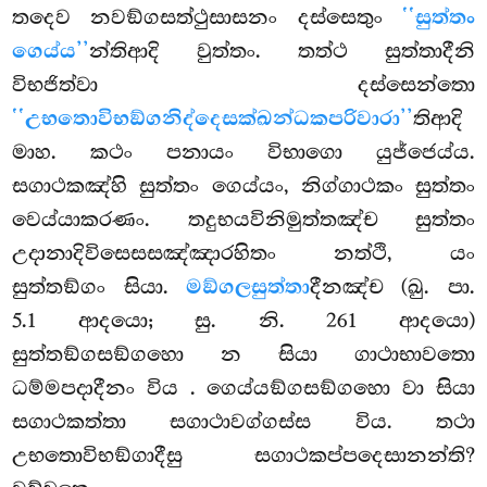
තදෙව නවඞ්ගසත්ථුසාසනං දස්සෙතුං
‘‘සුත්තං
ගෙය්ය’’
න්තිආදි වුත්තං. තත්ථ සුත්තාදීනි
විභජිත්වා දස්සෙන්තො
‘‘උභතොවිභඞ්ගනිද්දෙසක්ඛන්ධකපරිවාරා’’
තිආදි
මාහ. කථං පනායං විභාගො යුජ්ජෙය්ය.
සගාථකඤ්හි සුත්තං ගෙය්යං, නිග්ගාථකං සුත්තං
වෙය්යාකරණං. තදුභයවිනිමුත්තඤ්ච සුත්තං
උදානාදිවිසෙසසඤ්ඤාරහිතං නත්ථි, යං
සුත්තඞ්ගං සියා.
මඞ්ගලසුත්තා
දීනඤ්ච (ඛු. පා.
5.1 ආදයො; සු. නි. 261 ආදයො)
සුත්තඞ්ගසඞ්ගහො න සියා ගාථාභාවතො
ධම්මපදාදීනං විය
. ගෙය්යඞ්ගසඞ්ගහො වා සියා
සගාථකත්තා සගාථාවග්ගස්ස විය. තථා
උභතොවිභඞ්ගාදීසු සගාථකප්පදෙසානන්ති?