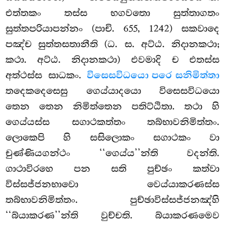
එත්තකං තස්ස භගවතො සුත්තාගතං
සුත්තපරියාපන්නං (පාචි. 655, 1242) සකවාදෙ
පඤ්ච සුත්තසතානීති (ධ. ස. අට්ඨ. නිදානකථා;
කථා. අට්ඨ. නිදානකථා) එවමාදි ච එතස්ස
අත්ථස්ස සාධකං.
විසෙසවිධයො පරෙ සනිමිත්තා
තදෙකදෙසෙසු ගෙය්යාදයො විසෙසවිධයො
තෙන තෙන නිමිත්තෙන පතිට්ඨිතා. තථා හි
ගෙය්යස්ස සගාථකත්තං තබ්භාවනිමිත්තං.
ලොකෙපි හි සසිලොකං සගාථකං වා
චුණ්ණියගන්ථං ‘‘ගෙය්ය’’න්ති වදන්ති.
ගාථාවිරහෙ පන සති පුච්ඡං කත්වා
විස්සජ්ජනභාවො වෙය්යාකරණස්ස
තබ්භාවනිමිත්තං. පුච්ඡාවිස්සජ්ජනඤ්හි
‘‘බ්යාකරණ’’න්ති වුච්චති. බ්යාකරණමෙව