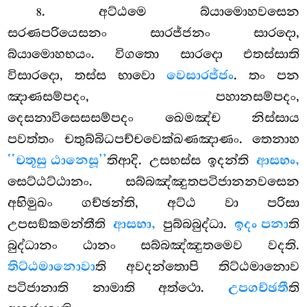
. අට්ඨමෙ
බ්යාමොහවසෙන
8
සරණපරියෙසනං සාරජ්ජනං සාරදො,
බ්යාමොහභයං. විගතො සාරදො එතස්සාති
විසාරදො, තස්ස භාවො
වෙසාරජ්ජං
. තං පන
ඤාණසම්පදං, පහානසම්පදං,
දෙසනාවිසෙසසම්පදං ඛෙමඤ්ච නිස්සාය
පවත්තං චතුබ්බිධපච්චවෙක්ඛණඤාණං. තෙනාහ
‘‘චතූසු ඨානෙසූ’’
තිආදි. උසභස්ස ඉදන්ති
ආසභං,
සෙට්ඨට්ඨානං. සබ්බඤ්ඤුතපටිජානනවසෙන
අභිමුඛං ගච්ඡන්ති, අට්ඨ වා පරිසා
උපසඞ්කමන්තීති
ආසභා,
පුබ්බබුද්ධා.
ඉදං පනා
ති
බුද්ධානං ඨානං සබ්බඤ්ඤුතමෙව වදති.
තිට්ඨමානොවා
ති අවදන්තොපි තිට්ඨමානොව
පටිජානාති නාමාති අත්ථො.
උපගච්ඡතී
ති