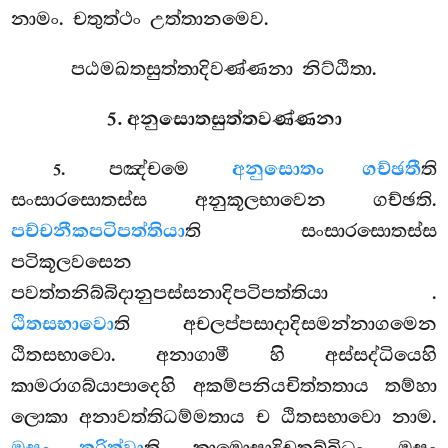
නාමං. චතුත්ථං උත්තානමෙව.
පඨමඛතසුත්තාදිවණ්ණනා නිට්ඨිතා.
5. අනුසොතසුත්තවණ්ණනා
. පඤ්චමෙ
අනුසොතං ගච්ඡතී
ති
5
සංසාරසොතස්ස අනුකූලභාවෙන ගච්ඡති.
පච්චනීකපටිපත්තියා
ති සංසාරසොතස්ස
පටිකූලවසෙන
පවත්තනිබ්බිදානුපස්සනාදිපටිපත්තියා
.
ඨිතසභාවො
ති අචලප්පසාදාදිසමන්නාගමෙන
ඨිතසභාවො. අනාගාමී හි අස්සද්ධියෙහි
කාමරාගබ්යාපාදෙහි අකම්පනියචිත්තතාය තම්හා
ලොකා අනාවත්තිධම්මතාය ච ඨිතසභාවො නාම.
ති කාමොඝාදිචතුබ්බිධං ඔඝං