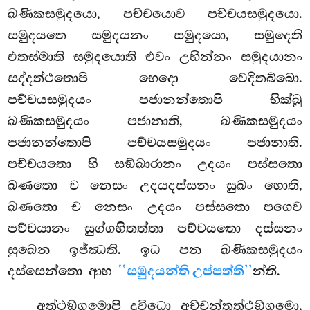
ඛණිකසමුදයො, පච්චයොව පච්චයසමුදයො.
සමුදයතෙ සමුදයනං සමුදයො, සමුදෙති
එතස්මාති සමුදයොති එවං උභින්නං සමුදයානං
සද්දත්ථතොපි භෙදො වෙදිතබ්බො.
පච්චයසමුදයං පජානන්තොපි භික්ඛු
ඛණිකසමුදයං පජානාති, ඛණිකසමුදයං
පජානන්තොපි පච්චයසමුදයං පජානාති.
පච්චයතො හි සඞ්ඛාරානං උදයං පස්සතො
ඛණතො ච නෙසං උදයදස්සනං සුඛං හොති,
ඛණතො ච නෙසං උදයං පස්සතො පගෙව
පච්චයානං සුග්ගහිතත්තා පච්චයතො දස්සනං
සුඛෙන ඉජ්ඣති. ඉධ පන ඛණිකසමුදයං
දස්සෙන්තො ආහ
‘‘සමුදයන්ති උප්පත්ති’’
න්ති.
අත්ථඞ්ගමොපි දුවිධො අච්චන්තත්ථඞ්ගමො,