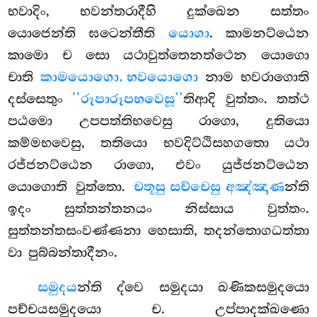
භවාදිං, භවන්තරාදීහි දුක්ඛෙන සත්තං
යොජෙන්ති ඝටෙන්තීති
යොගා
. කාමනට්ඨෙන
කාමො ච සො යථාවුත්තෙනත්ථෙන යොගො
චාති
කාමයොගො. භවයොගො
නාම භවරාගොති
දස්සෙතුං
‘‘රූපාරූපභවෙසූ’’
තිආදි වුත්තං. තත්ථ
පඨමො
උපපත්තිභවෙසු රාගො, දුතියො
කම්මභවෙසු, තතියො භවදිට්ඨිසහගතො යථා
රජ්ජනට්ඨෙන රාගො, එවං යුජ්ජනට්ඨෙන
යොගොති වුත්තො.
චතූසු සච්චෙසු අඤ්ඤාණ
න්ති
ඉදං සුත්තන්තනයං නිස්සාය වුත්තං.
සුත්තන්තසංවණ්ණනා හෙසාති, තදන්තොගධත්තා
වා පුබ්බන්තාදීනං.
සමුදය
න්ති ද්වෙ සමුදයා ඛණිකසමුදයො
පච්චයසමුදයො ච. උප්පාදක්ඛණො