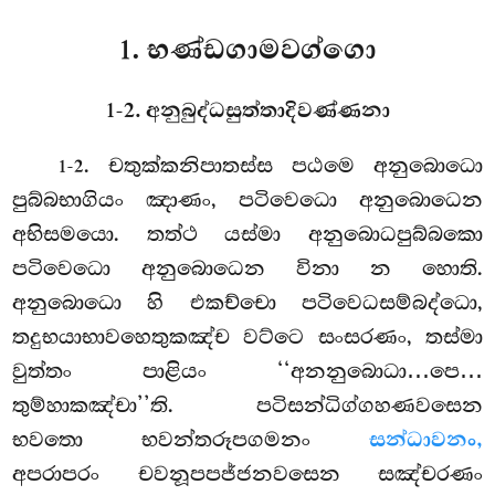
1. භණ්ඩගාමවග්ගො
1-2. අනුබුද්ධසුත්තාදිවණ්ණනා
. චතුක්කනිපාතස්ස
පඨමෙ අනුබොධො
1-2
පුබ්බභාගියං ඤාණං, පටිවෙධො අනුබොධෙන
අභිසමයො. තත්ථ යස්මා අනුබොධපුබ්බකො
පටිවෙධො අනුබොධෙන විනා න හොති.
අනුබොධො හි එකච්චො පටිවෙධසම්බද්ධො,
තදුභයාභාවහෙතුකඤ්ච වට්ටෙ සංසරණං, තස්මා
වුත්තං පාළියං ‘‘අනනුබොධා…පෙ…
තුම්හාකඤ්චා’’ති. පටිසන්ධිග්ගහණවසෙන
භවතො භවන්තරූපගමනං
සන්ධාවනං,
අපරාපරං චවනූපපජ්ජනවසෙන සඤ්චරණං