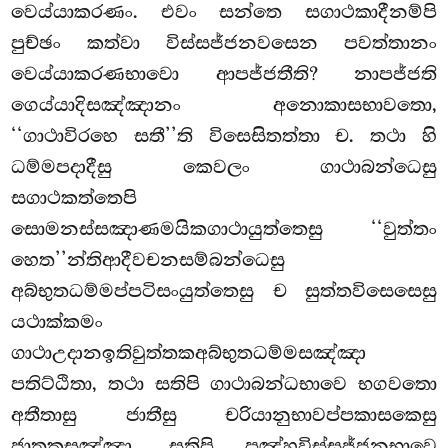
වෙය්යාකරණං. එවං සන්තෙ සගාථකාදීනම්පි
පුච්ඡං කත්වා විස්සජ්ජනවසෙන පවත්තානං
වෙය්යාකරණභාවො ආපජ්ජතීති? නාපජ්ජති
ගෙය්යාදිසඤ්ඤානං අනොකාසභාවතො,
‘‘ගාථාවිරහෙ සතී’’ති විසෙසිතත්තා ච. තථා හි
ධම්මපදාදීසු කෙවලං ගාථාබන්ධෙසු
සගාථකත්තෙපි
සොමනස්සඤාණමයිකගාථායුත්තෙසු ‘‘වුත්තං
හෙත’’න්තිආදීවචනසම්බන්ධෙසු
අබ්භුතධම්මප්පටිසංයුත්තෙසු ච සුත්තවිසෙසෙසු
යථාක්කමං
ගාථාඋදානඉතිවුත්තකඅබ්භුතධම්මසඤ්ඤා
පතිට්ඨිතා, තථා සතිපි ගාථාබන්ධභාවෙ භගවතො
අතීතාසු ජාතීසු චරියානුභාවප්පකාසකෙසු
ජාතකසඤ්ඤා, සතිපි පඤ්හවිස්සජ්ජනභාවෙ