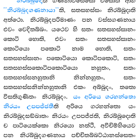
නිරබ්බුදො
ති ගණනාවිසෙසො එසොති ආහ
‘‘නිරබ්බුදගණනායා’’
ති, සතසහස්සං නිරබ්බුදාති
අත්ථො. නිරබ්බුදපරිමාණං පන වස්සගණනාය
එවං වෙදිතබ්බං. යථෙව හි සතං සතසහස්සානං
කොටි හොති, එවං සතං සතසහස්සානං
කොටියො පකොටි නාම හොති, සතං
සතසහස්සානං පකොටියො කොටිපකොටි, සතං
සතසහස්සකොටිපකොටියො නහුතං, සතං
සතසහස්සනහුතානි නින්නහුතං, සතං
සතසහස්සනින්නහුතානි එකං අබ්බුදං, තතො
වීසතිගුණිතං නිරබ්බුදං.
යං අරියෙ ගරහන්තො
නිරයං උපපජ්ජතී
ති අරියෙ ගරහන්තො යං
නිරබ්බුදසඞ්ඛාතං නිරයං උපපජ්ජති, නිරබ්බුදොති
ච පාටියෙක්කො නිරයො නත්ථි, අවීචිම්හියෙව
පන නිරබ්බුදගණනාය පච්චිතබ්බට්ඨානස්සෙතං