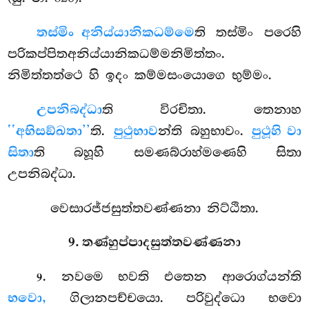
තස්මිං අනිය්යානිකධම්මෙ
ති තස්මිං පරෙහි
පරිකප්පිතඅනිය්යානිකධම්මනිමිත්තං.
නිමිත්තත්ථෙ හි ඉදං කම්මසංයොගෙ භුම්මං.
උපනිබද්ධා
ති විරචිතා. තෙනාහ
‘‘අභිසඞ්ඛතා’’
ති.
පුථුභාව
න්ති බහුභාවං.
පුථූහි වා
සිතා
ති බහූහි සමණබ්රාහ්මණෙහි සිතා
උපනිබද්ධා.
වෙසාරජ්ජසුත්තවණ්ණනා නිට්ඨිතා.
9. තණ්හුප්පාදසුත්තවණ්ණනා
. නවමෙ භවති එතෙන ආරොග්යන්ති
9
භවො,
ගිලානපච්චයො. පරිවුද්ධො භවො