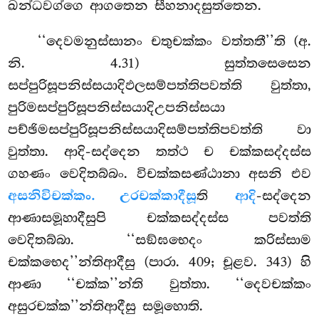
ඛන්ධවග්ගෙ ආගතෙන සීහනාදසුත්තෙන.
‘‘දෙවමනුස්සානං චතුචක්කං වත්තතී’’ති (අ.
නි. 4.31) සුත්තසෙසෙන
සප්පුරිසූපනිස්සයාදිඵලසම්පත්තිපවත්ති වුත්තා,
පුරිමසප්පුරිසූපනිස්සයාදිඋපනිස්සයා
පච්ඡිමසප්පුරිසූපනිස්සයාදිසම්පත්තිපවත්ති
වා
වුත්තා. ආදි-සද්දෙන තත්ථ ච චක්කසද්දස්ස
ගහණං වෙදිතබ්බං. විචක්කසණ්ඨානා අසනි එව
අසනිවිචක්කං. උරචක්කාදීසූ
ති
ආදි
-සද්දෙන
ආණාසමූහාදීසුපි චක්කසද්දස්ස පවත්ති
වෙදිතබ්බා. ‘‘සඞ්ඝභෙදං කරිස්සාම
චක්කභෙද’’න්තිආදීසු (පාරා. 409; චූළව. 343) හි
ආණා ‘‘චක්ක’’න්ති වුත්තා. ‘‘දෙවචක්කං
අසුරචක්ක’’න්තිආදීසු සමූහොති.