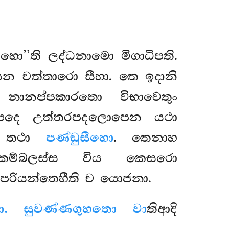
’’ති ලද්ධනාමො මිගාධිපති.
ෙන චත්තාරො සීහා. තෙ ඉදානි
නානප්පකාරතො විභාවෙතුං
පදෙ උත්තරපදලොපෙන යථා
 තථා
පණ්ඩුසීහො
. තෙනාහ
කම්බලස්ස විය කෙසරො
දපරියන්තෙහීති ච යොජනා.
ජා. සුවණ්ණගුහතො වා
තිආදි