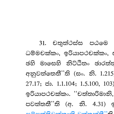
31
. චතුත්ථස්ස
පඨම
ධම්මචක්කං, ඉරියාපථචක්කං, 
ඡහි මාසෙහි නිට්ඨිතං ඡාරත්ත
අනුවත්තෙතී’’ති (සං. නි. 1.2
27.17; ජා. 1.1.104; 1.5.100, 
ඉරියාපථචක්කං. ‘‘චත්තාරිමා
පවත්තතී’’ති (අ. නි. 4.3