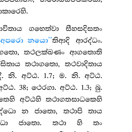
කාරෙහි.
විතාය ගහෙත්වා සීහසදිසතං
‘‘අපරො නයො’’
තිආදි ආරද්ධං.
ාගතො, තථලක්ඛණං ආගතොති
සිතාය තථාගතො, තථවාදිතාය
. අට්ඨ. 1.7; ම. නි. අට්ඨ.
 අට්ඨ. 38; ථෙරගා. අට්ඨ. 1.3; බු.
ුත්තෙහි අට්ඨහි තථාගතසාධකෙහි
බුද්ධො න ජාතො, තථාපි තාය
ුද්ධො ජාතො. තථා හි තං