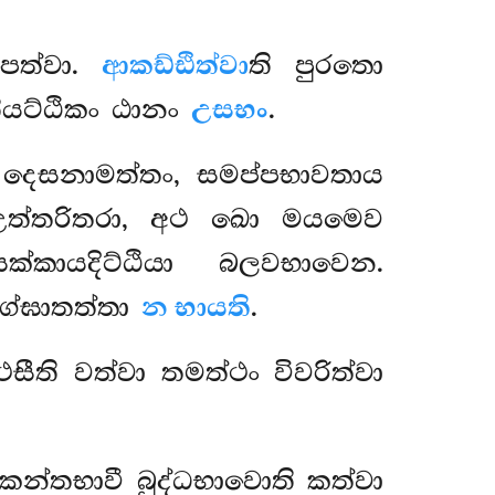
පෙත්වා.
ආකඩ්ඪිත්වා
ති පුරතො
තියට්ඨිකං ඨානං
උසභං
.
 දෙසනාමත්තං, සමප්පභාවතාය
උත්තරිතරා, අථ ඛො මයමෙව
ක්කායදිට්ඨියා බලවභාවෙන.
ුග්ඝාතත්තා
න භායති
.
ති වත්වා තමත්ථං විවරිත්වා
න්තභාවී බුද්ධභාවොති කත්වා