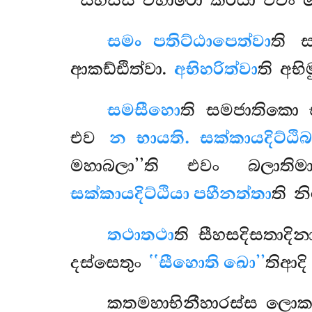
‘‘සීහස්ස විහාරො කිරියා එවං හ
සමං පතිට්ඨාපෙත්වා
ති ස
ආකඩ්ඪිත්වා.
අභිහරිත්වා
ති අභි
සමසීහො
ති සමජාතිකො
එව
න භායති. සක්කායදිට්ඨි
මහාබලා’’ති එවං බලාතිමා
සක්කායදිට්ඨියා පහීනත්තා
ති න
තථා
තථා
ති සීහසදිසතාද
දස්සෙතුං
‘‘සීහොති ඛො’’
තිආදි
කතමහාභිනීහාරස්ස ලොකන