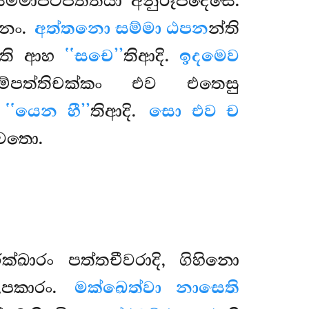
සම්මාපටිපත්තියා අනුරූපදෙසෙ.
සනං.
අත්තනො සම්මා ඨපන
න්ති
න්ති ආහ
‘‘සචෙ’’
තිආදි.
ඉදමෙව
ම්පත්තිචක්කං එව එතෙසු
හ
‘‘යෙන හී’’
තිආදි.
සො එව ච
වතො.
ික්ඛාරං පත්තචීවරාදි, ගිහිනො
උපකාරං.
මක්ඛෙත්වා නාසෙති