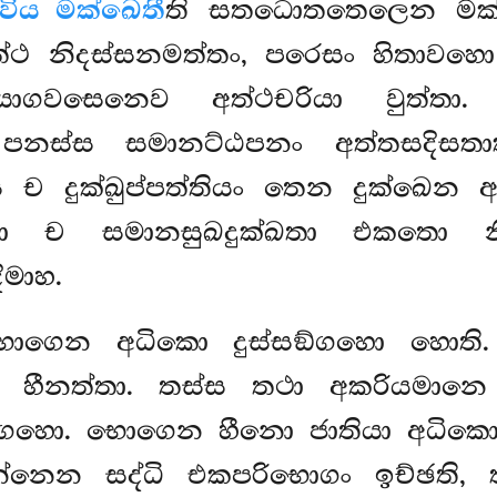
ිය මක්ඛෙතී
ති සතධොතතෙලෙන මක්
්ථ නිදස්සනමත්තං, පරෙසං හිතාව
යොගවසෙනෙව අත්ථචරියා වුත්තා
පනස්ස සමානට්ඨපනං අත්තසදිසත
්ස ච දුක්ඛුප්පත්තියං තෙන දුක්ඛෙ
සා ච සමානසුඛදුක්ඛතා එකතො නි
ිමාහ.
ොගෙන අධිකො දුස්සඞ්ගහො හොති.
යා හීනත්තා. තස්ස තථා අකරියමා
ඞ්ගහො. භොගෙන හීනො ජාතියා අධිකො
න්නෙන සද්ධි එකපරිභොගං ඉච්ඡති, 