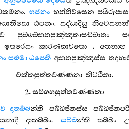
ි.
අනුච්ඡවිකෙ දෙසෙ
ති පුඤ්ඤකිරියාය 
්කමනං.
භජනං
භත්තිවසෙන පයිරුපා
යොනිසො ඨපනං. සද්ධාදීසු නිවෙසන
ව පුබ්බෙකතපුඤ්ඤතාසඞ්ඛාතං ස
ූතං ඉතරෙසං කාරණභාවතො
. තෙනා
නං සම්මා ඨපෙති
අකතපුඤ්ඤස්ස තදභා
චක්කසුත්තවණ්ණනා නිට්ඨිතා.
2. සඞ්ගහසුත්තවණ්ණනා
ව දාතබ්බ
න්ති පබ්බජිතස්ස පබ්බජිතපර
නසයනාදි දාතබ්බං.
සබ්බ
න්ති සබ්බං 