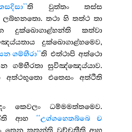
තසදිසා’’
ති වුත්තං තස්ස
ාය ලබ්භනතො. තථා හි තත්ථ තා
න දුක්ඛොගාළ්හන්ති කත්වා
ඤ්ඤෙය්යතාය දුක්ඛොගාළ්හමෙව,
න ගම්භීරා’’
ති එත්ථාපි අත්ථො
න ගම්භීරතා සුවිඤ්ඤෙය්යාව.
අත්ථභූතො එතෙසං අත්ථීති
ඤං කෙවලං ධම්මමත්තමෙව.
තන්ති ආහ
‘‘උග්ගහෙතබ්බෙ ච
ං තෙන කතන්ති වුච්චතීති ආහ