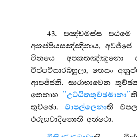
43
. පඤ්චමස්ස
පඨම
අකප්පියසඤ්ඤිතාය, අවජ්ජෙ
විනයෙ අපකතඤ්ඤුනො සං
විප්පටිසාරබහුලා, තෙසං අනු
ආපජ්ජති. සාරාභාවෙන තුච්
තෙනාහ
‘‘උට්ඨිතතුච්ඡමානා’’
ත
තුච්ඡො.
චාපල්ලෙනා
ති චපල
ඵරුසවාදිනොති අත්ථො.