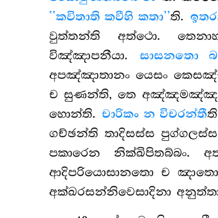
‘‘කවිතාති කවීහි කතා’’
ති.
ඉතර
වුත්තන්ති අත්ථො. තෙ
විඤ්ඤාපනීයා.
සාසනතො බහ
අපඤ්ඤාතානං යෙසං කෙසඤ්ච
ච සුණන්ති, තෙ අඤ්ඤමඤ්ඤං 
හොන්ති.
චාරිකං න විචරන්තී
ත
ගච්ඡන්ති තාදිසස්ස පුග්ගල
පකාරෙන නික්ඛිපිතබ්බං
ආදිපරියොසානතො ච ඤාතො
අක්ඛරසන්නිවෙසාදිනා අනුත්