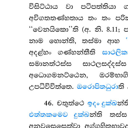
විසිට්ඨාය වා පටිපත්තිය
අවිගතතණ්හතාය තං තං පරික්
‘‘වෙනයිකො’’ති (අ. නි. 8.11;
නාම හොන්ති, තස්මා ආහ
අදළ්හං ගණ්හන්තීති
සාථලික
සමානත්ථස්ස සාථලසද්දස්
අධොගමනට්ඨෙන, ඔරම්භා
උපධිවිවිත්තෙ.
ඔරොපිතධුරා
ති
46
. චතුත්ථෙ
ඉදං දුක්ඛ
න්
එත්තකමෙව දුක්ඛ
න්ති තස්ස
අනවසෙසෙත්වා අග්ගහිතභාව