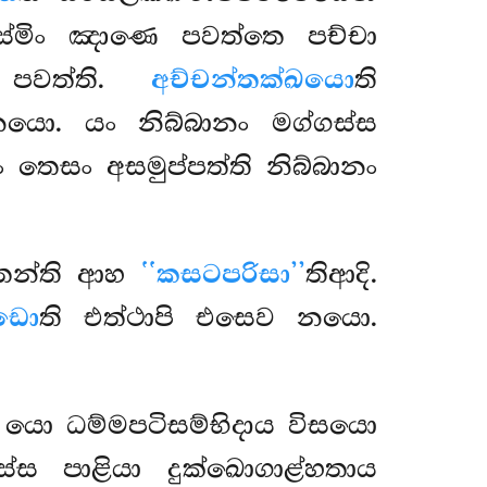
්මිං ඤාණෙ පවත්තෙ පච්චා
 පවත්ති.
අච්චන්තක්ඛයො
ති
නයො. යං නිබ්බානං මග්ගස්ස
තෙසං අසමුප්පත්ති නිබ්බානං
ත්තන්ති ආහ
‘‘කසටපරිසා’’
තිආදි.
්ඩො
ති එත්ථාපි එසෙව නයො.
ා යො ධම්මපටිසම්භිදාය විසයො
්ස පාළියා දුක්ඛොගාළ්හතාය