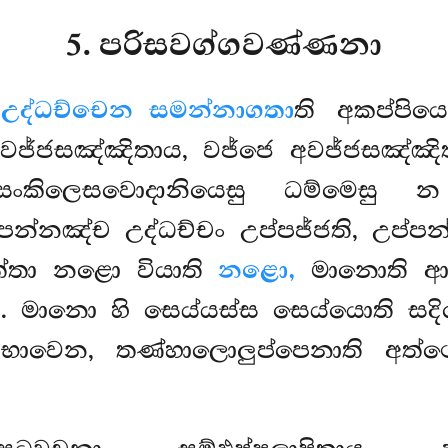
5. පරිසවග්ගවණ්ණනා
ෙ
උද්ධච්චෙන සමන්නාගතා
ති අකප්පිය
 වජ්ජසඤ්ඤිතාය, වජ්ජෙ අවජ්ජසඤ්ඤ
කිලෙසවොදානියෙසු ධම්මෙසු න
ප්පන්නඤ්ච උද්ධච්චං උප්පජ්ජති, උප්ප
ඡත්තා නළො වියාති
නළො,
මානොති 
ි. මානො හි සෙය්යස්ස සෙය්යොති සද
භාවෙන, තණ්හාලොලුප්පෙනාති අත්