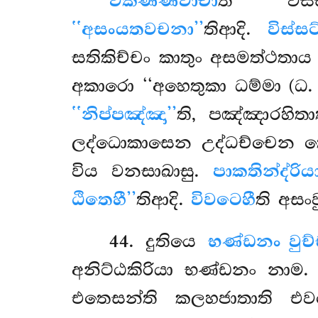
විකිණ්ණවාචා
ති විස්
‘‘අසංයතවචනා’’
තිආදි.
විස්
සතිකිච්චං කාතුං අසමත්ථතාය
අකාරො ‘‘අහෙතුකා ධම්මා (ධ. 
‘‘නිප්පඤ්ඤා’’
ති, පඤ්ඤාරහිත
ලද්ධොකාසෙන උද්ධච්චෙන තෙ
විය වනසාඛාසු.
පාකතින්ද්රිය
ඨිතෙහී’’
තිආදි.
විවටෙහී
ති අසංව
44
. දුතියෙ
භණ්ඩනං වුච
අනිට්ඨකිරියා භණ්ඩනං නාම
එතෙසන්ති කලහජාතාති එ