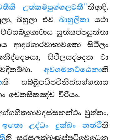
වතීති උත්තමපුග්ගලවතී’’
තිආදි.
හුලා, බහුලා එව
බාහුලිකා
යථා
පච්චයබහුභාවාය යුත්තප්පයුත්තා
්ඛාය ආදරගාරවාභාවතො සිථිලං
නිද්දෙසො, සිථිලසද්දෙන වා
ෙදිතබ්බා.
අවගමනට්ඨෙනා
ති
ෙ
ති සබ්බූපධිපටිනිස්සග්ගතාය
කං චෙතසිකඤ්ච වීරියං.
අග්ගහිතභාවදස්සනත්ථං වුත්තං.
.
ඉතො උද්ධං දුක්ඛං නත්ථී
ති
තී
ති සරසලක්ඛණප්පටිවෙධෙන