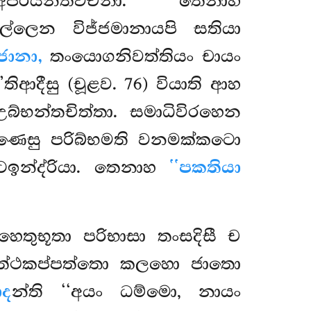
පරියන්තවචනා. තෙනාහ
කල්ලෙන විජ්ජමානායපි සතියා
ජානා,
තංයොගනිවත්තියං චායං
ිආදීසු (චූළව. 76) වියාති ආහ
උබ්භන්තචිත්තා. සමාධිවිරහෙන
මණෙසු පරිබ්භමති වනමක්කටො
ටඉන්ද්රියා. තෙනාහ
‘‘පකතියා
ෙතුභූතා පරිභාසා තංසදිසී ච
 මත්ථකප්පත්තො කලහො ජාතො
ාද
න්ති ‘‘අයං ධම්මො, නායං