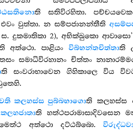
සටවචනා සම්ඵප්පලාපිතාය අ
සට්ඨසතිනො
ති සතිවිරහිතා. පච්චයවෙ
 එවං වුත්තා. න සම්පජානන්තීති
අසම්ප
ස. දුකමාතිකා 2), අභික්ඛුකො ආවාසො’’ත
ාති අත්ථො. පාළියං
විබ්භන්තචිත්තා
ති 
සං සමාධිවිරහානං චිත්තං නානාරම්
ා
ති සංවරාභාවෙන ගිහිකාලෙ විය විව
ුතෙහි.
්චති කලහස්ස පුබ්බභාගො
ති කලහස්ස හ
.
කලහජාතා
ති හත්ථපරාමාසාදිවසෙන
වමෙත්ථ අත්ථො දට්ඨබ්බො.
විරුද්ධව