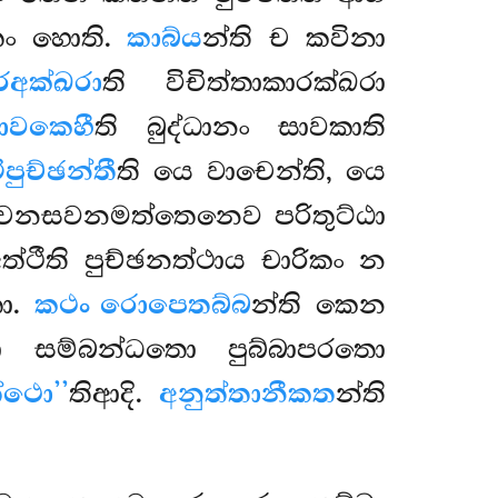
්තං හොති.
කාබ්ය
න්ති ච කවිනා
්රඅක්ඛරා
ති විචිත්තාකාරක්ඛරා
ාවකෙහී
ති බුද්ධානං සාවකාති
ුච්ඡන්තී
ති යෙ වාචෙන්ති, යෙ
වාචනසවනමත්තෙනෙව පරිතුට්ඨා
ත්ථීති පුච්ඡනත්ථාය චාරිකං න
තො.
කථං රොපෙතබ්බ
න්ති කෙන
ිතො සම්බන්ධතො
පුබ්බාපරතො
්ථො’’
තිආදි.
අනුත්තානීකත
න්ති