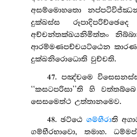
අසම්මොහතො නප්පටිවිජ්ඣ
දුක්ඛස්ස රූපාදිපරිච
අච්චන්තක්ඛයනිමිත්තං නිබ්
ආරම්මණපච්චයට්ඨෙන කාරණභූත
දුක්ඛනිරොධොති වුච්චති.
47
. පඤ්චමෙ
විසෙසනස
‘‘කසටපරිසා’’ති හි වත්තබ්බ
සෙසමෙත්ථ උත්තානමෙව.
48
. ඡට්ඨෙ
ගම්භීරා
ති අගා
ගම්භීරභාවො, තමාහ. ධම්මප