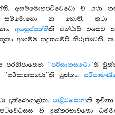
න්ති. අසම්මොහපටිවෙධො ච යථා තස
්ඡෙදෙ සම්මොහො න හොති, තථා
බානං.
අසමුප්පත්තී
ති එත්ථාපි එසෙව 
ං ආගම්ම තදුභයම්පි නිරුජ්ඣති, තං 
්ස පරනිපාතෙන
‘‘පරිසාකසටො’’
ති වු
ෙ ‘‘පරිසාකසටො’’ති වුත්තං.
පරිසාමණ
ධා දුක්ඛොගාළ්හා.
පාළිවසෙනා
ති ඉමින
්පටිවෙධස්ස හි දුක්කරභාවතො ධම්මස