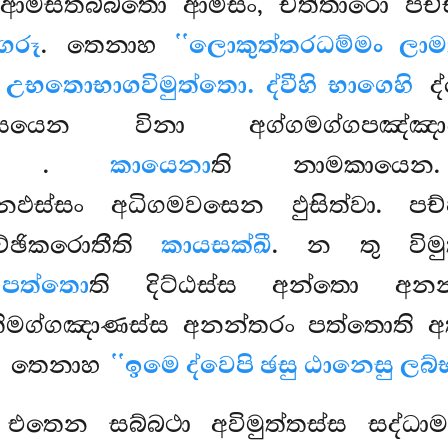
 ආමසිතබ්බතො ආමිසං, චත්තාරො පච්
ගරූ
. තෙනාහ
‘‘ලොකුත්තරධම්මං ලා
ි
උභතොභාගවිමුත්තො. ද්වීහි භාගෙහි
ද්
්සයෙන විනා අග්ගමග්ගපඤ්ඤ
ති
.
කායෙනා
ති නාමකාය
නඵස්සං අධිගමවසෙන ඵුසිත්වා. පච
්ඡිකරොතීති
කායසක්ඛී
. න තු විම
 පත්තො
ති දිට්ඨස්ස අන්තො අන
තිමග්ගඤාණස්ස අනන්තරං පත්තොති අ
තො. තෙනාහ
‘‘ඉමෙ ද්වෙපි ඡසු ඨානෙසු ලබ්භ
 එතෙන සබ්බථා අවිමුත්තස්ස සද්ධා