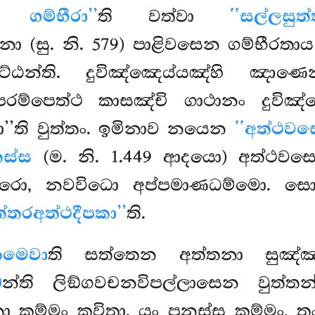
 ගම්භීරා’’
ති වත්වා
‘‘සල්ලසුත්
ිනා (සු. නි. 579) පාළිවසෙන ගම්භීරත
ිට්ඨන්ති. දුවිඤ්ඤෙය්යඤ්හි ඤාණෙ
ුබ්බාපරම්පෙත්ථ කාසඤ්චි ගාථානං දුවි
රා’’ති වුත්තං. ඉමිනාව නයෙන
‘‘අත්ථවසෙ
තස්ස
(ම. නි. 1.449 ආදයො) අත්ථවසෙ
තරො, නවවිධො අප්පමාණධම්මො. සො 
්තරඅත්ථදීපකා’’
ති.
තමෙවා
ති සත්තෙන අත්තනා සුඤ්
බ
න්ති ලිඞ්ගවචනවිපල්ලාසෙන වුත්
ො කම්මං කවිතා. යං පනස්ස කම්මං, ත