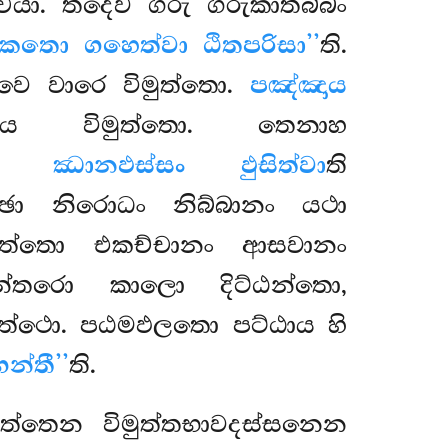
චයා. තදෙව ගරු ගරුකාතබ්බං
මකතො ගහෙත්වා ඨිතපරිසා’’
ති.
වෙ වාරෙ විමුත්තො.
පඤ්ඤාය
ාය විමුත්තො. තෙනාහ
ෙන.
ඣානඵස්සං ඵුසිත්වා
ති
්ඡා නිරොධං නිබ්බානං යථා
ුත්තො එකච්චානං ආසවානං
න්තරො කාලො දිට්ඨන්තො,
ත්ථො. පඨමඵලතො පට්ඨාය හි
න්තී’’
ති.
මත්තෙන විමුත්තභාවදස්සනෙන