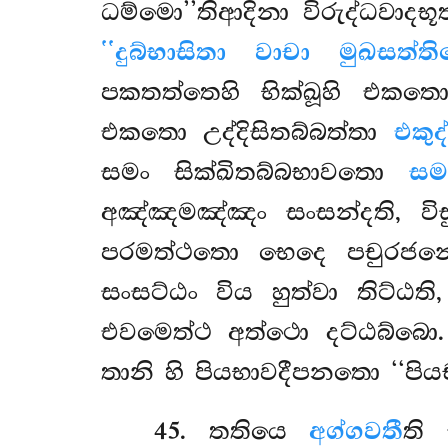
ධම්මො’’තිආදිනා විරුද්ධවාදභූ
‘‘දුබ්භාසිතා වාචා මුඛසත්ති
පකතත්තෙහි භික්ඛූහි එකත
එකතො උද්දිසිතබ්බත්තා
එකු
සමං සික්ඛිතබ්බභාවතො
සම
අඤ්ඤමඤ්ඤං සංසන්දති, වි
පරමත්ථතො භෙදෙ පචුරජනෙ
සංසට්ඨං විය හුත්වා තිට්ඨති
එවමෙත්ථ අත්ථො දට්ඨබ්බො
තානි හි පියභාවදීපනතො ‘‘පියචක
45
. තතියෙ
අග්ගවතී
ති