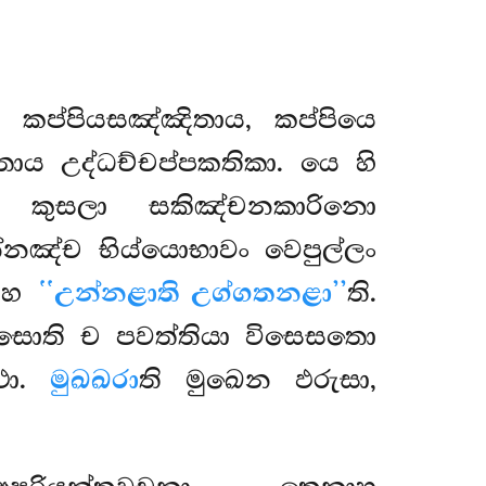
ෙ කප්පියසඤ්ඤිතාය, කප්පියෙ
ිතාය
උද්ධච්චප්පකතිකා. යෙ හි
 කුසලා සකිඤ්චනකාරිනො
න්නඤ්ච භිය්යොභාවං වෙපුල්ලං
ආහ
‘‘උන්නළාති උග්ගතනළා’’
ති.
ිසොති ච පවත්තියා විසෙසතො
ථො.
මුඛඛරා
ති මුඛෙන ඵරුසා,