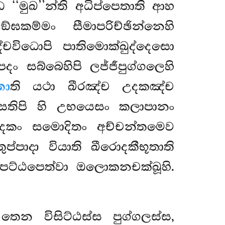
ධ ‘‘මුඛ’’න්ති අධිප්පෙතාති ආහ
ඞ්ඝකම්මං සීමාපරිච්ඡින්නෙහි
විධොපි පාතිමොක්ඛුද්දෙසො
 සබ්බෙහිපි ලජ්ජීපුග්ගලෙහි
තා
ති යථා ඛීරඤ්ච
උදකඤ්ච
සතිපි හි උභයෙසං කලාපානං
දකං සමොදිතං අච්චන්තමෙව
ප්පාදා වියාති ඛීරොදකීභූතාති
චුපට්ඨපෙත්වා ඔලොකනචක්ඛූහි.
තෙන විසිට්ඨස්ස පුග්ගලස්ස,