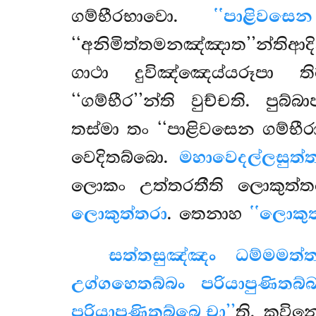
ගම්භීරභාවො.
‘‘පාළිවසෙන
‘‘අනිමිත්තමනඤ්ඤාත’’න්තිආද
ගාථා දුවිඤ්ඤෙය්යරූපා ත
‘‘ගම්භීර’’න්ති වුච්චති. ප
තස්මා තං ‘‘පාළිවසෙන ගම්භී
වෙදිතබ්බො.
මහාවෙදල්ලසුත්
ලොකං උත්තරතීති ලොකුත්
ලොකුත්තරා
. තෙනාහ
‘‘ලොකුත
සත්තසුඤ්ඤං ධම්මමත්
උග්ගහෙතබ්බං පරියාපුණිතබ්
පරියාපුණිතබ්බෙ චා’’
ති. කවින