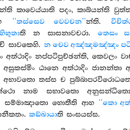
න්ති කාවෙය්යාති පදං, කාබ්යන්ති වුත
නාහ
‘‘තස්සෙව වෙවචන’’
න්ති.
විචිත
ිභූතා
ති න සාසනාවචරා.
තෙසං ස
ි සාවකෙහි.
න චෙව අඤ්ඤමඤ්ඤං පටිප
අත්ථාදිං නප්පටිපුච්ඡන්ති, කෙවලං 
ි අසුකස්මිං ඨානෙ අත්ථාදිං ජානන්තා අ
ස්ස අභාවතො තස්ස ච පුබ්බාපරවිරොධ
. අත්ථො නාම සභාවතො අනුසන්ධ
 සම්මාඤාතො හොතීති ආහ
‘‘කො අත
තානීකතං.
කඞ්ඛායා
ති සංසයස්ස.