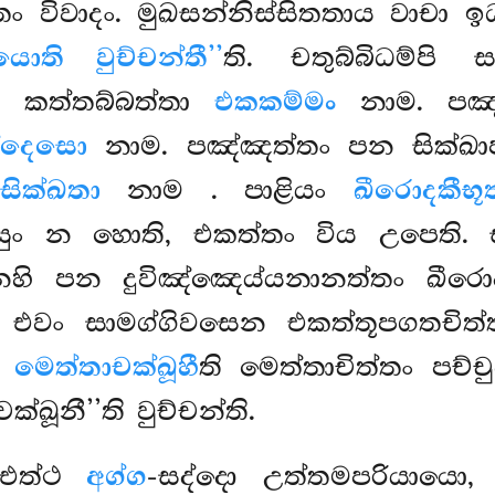
තං විවාදං. මුඛසන්නිස්සිතතාය වාචා ඉ
යොති වුච්චන්තී’’
ති. චතුබ්බිධම්පි ස
ො කත්තබ්බත්තා
එකකම්මං
නාම. පඤ්ච
ද්දෙසො
නාම. පඤ්ඤත්තං පන සික්ඛාපදං
සික්ඛතා
නාම
. පාළියං
ඛීරොදකීභූ
සුං න හොති, එකත්තං විය උපෙති. 
හි පන දුවිඤ්ඤෙය්යනානත්තං ඛීරො
, එවං සාමග්ගිවසෙන එකත්තූපගතචිත්තු
.
මෙත්තාචක්ඛූහී
ති මෙත්තාචිත්තං පච්
්ඛූනී’’ති වුච්චන්ති.
 එත්ථ
අග්ග
-සද්දො උත්තමපරියායො, 