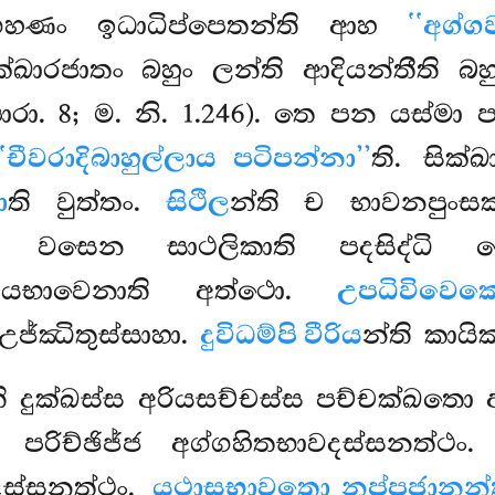
ා ගහණං ඉධාධිප්පෙතන්ති ආහ
‘‘අග්ග
ඛාරජාතං බහුං ලන්ති ආදියන්තීති බ
 පාරා. 8; ම. නි. 1.246). තෙ පන යස්මා 
‘‘චීවරාදිබාහුල්ලාය පටිපන්නා’’
ති. සික
ා
ති වුත්තං.
සිථිල
න්ති ච භාවනපුංසක
ස වසෙන සාථලිකාති පදසිද්ධි ව
ගියභාවෙනාති අත්ථො.
උපධිවිවෙක
 උජ්ඣිතුස්සාහා.
දුවිධම්පි වීරිය
න්ති කායි
ති දුක්ඛස්ස අරියසච්චස්ස පච්චක්ඛතො 
 පරිච්ඡිජ්ජ අග්ගහිතභාවදස්සනත්ථං
දස්සනත්ථං.
යථාසභාවතො නප්පජානන්