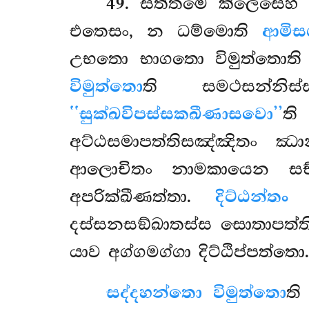
49
. සත්තමෙ කිලෙසෙහී
එතෙසං, න ධම්මොති
ආමිස
උභතො භාගතො විමුත්තොත
විමුත්තො
ති සමථසන්නිස
‘‘සුක්ඛවිපස්සකඛීණාසවො’’
අට්ඨසමාපත්තිසඤ්ඤිතං ඣා
ආලොචිතං නාමකායෙන සච
අපරික්ඛීණත්තා.
දිට්ඨන්තං
දස්සනසඞ්ඛාතස්ස සොතාපත්
යාව අග්ගමග්ගා දිට්ඨිප්පත්
සද්දහන්තො විමුත්තො
ති