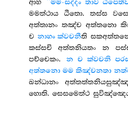
ආහ
‘‘මම-සද්දං තාව ඨපෙත්ව
මමත්ථාය ඨිතො. තස්ස වසෙන
අත්තානං තඤ්ච අත්තනො කි
ච
නාහං ක්වචනී
ති සකඅත්තනො
කස්සචි අත්තනියතං න පස්
පච්චෙකං.
න ච ක්වචනි පරස්
අත්තනො මම කිඤ්චනතා නත්ථ
ඛන්ධානං අත්තත්තනියසුඤ්ඤත
හොති. සෙසමෙත්ථ සුවිඤ්ඤෙ