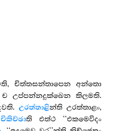
ි, චිත්තසන්තාපෙන අන්තො
 උප්පන්නදුක්ඛෙන කිලමති.
ෙවති.
උරත්තාළි
න්ති උරත්තාළං,
චිකිච්ඡා
ති එත්ථ ‘‘එකමෙවිදං
,
‘‘ඉදමෙව වර’’න්ති නිච්ඡෙතුං