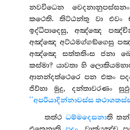
නවවිධෙන වෙදනානුපස්සනං
කථෙති. තිට්ඨන්තු වා එව
ඉද්ධිපාදෙසු, අඤ්ඤෙ පඤ්චි
අඤ්ඤෙ අට්ඨමග්ගඞ්ගෙසු පඤ්හ
අඤ්ඤෙ සත්තතිංස ජනා බොධි
කස්මා? යාවතා හි ලොකියමහ
ආනන්දත්ථෙරෙ පන එකං පද
ජිව්හා මුදු, දන්තාවරණං 
‘‘අපරියාදින්නාවස්ස තථාගතස්
තත්ථ
ධම්මදෙසනා
ති තන
එතෙනාති
පදං
. වාක්යඤ්ච ප