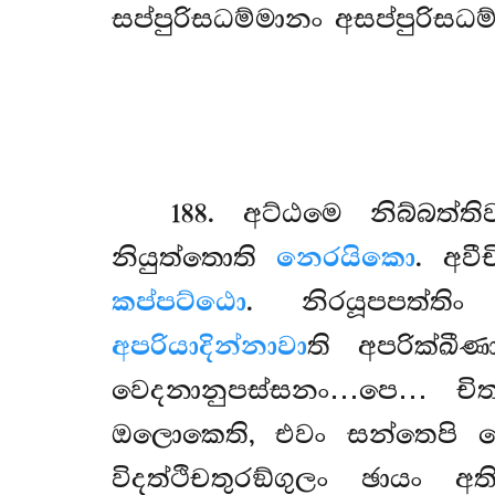
සප්පුරිසධම්මානං අසප්පුරිස
188
. අට්ඨමෙ නිබ්බත්
නියුත්තොති
නෙරයිකො
. අවී
කප්පට්ඨො
. නිරයූපපත්ති
අපරියාදින්නාවා
ති අපරික්ඛී
වෙදනානුපස්සනං…පෙ… චිත්
ඔලොකෙති, එවං සන්තෙපි 
විදත්ථිචතුරඞ්ගුලං ඡායං