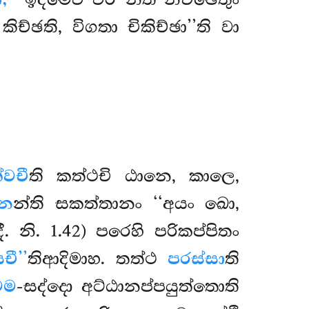
ච්ඡති, විගතා චිකිච්ඡා’’ති වා
්වචී
ති කත්ථචි ඨානෙ, කාලෙ,
ාන
න්ති සකත්තානං ‘‘අයං ඛො,
 නි. 1.42) පරෙහි පරිකප්පිතං
චී’’
තිආදිමාහ. තත්ථ
පරස්සා
ති
මම
-සද්දො අට්ඨානප්පයුත්තොති