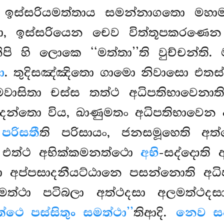
යා ඉස්සරියමත්තාය සමන්නාගතො මහ
ථො, ඉස්සරියෙන චෙව විත්තූපකරණෙන
පි හි ලොකෙ ‘‘මත්තා’’ති වුච්චන්ත
ො
. තුදිසඤ්ඤිතො ගාමො නිවාසො එතස
ගාමවාසිතා චස්ස තත්ථ අධිපතිභාවෙනා
දන්තො විය, ඛාණුමතං අධිපතිභාවෙන
.
පරිසතී
ති පරිසායං, ජනසමූහෙති 
 එත්ථ අභික්කමනත්ථො
අභි
-සද්දොති
වා අප්පසාදනීයට්ඨානෙ පසන්නොති අධිප
මත්ථා පටිබලා අත්ථදසා අලමත්ථදස
ත්ථෙ පස්සිතුං සමත්ථා’’
තිආදි.
නෙව සප්