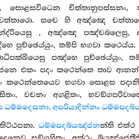
, සොළසවිධෙන චිත්තානුපස්සනං, ප
ං චත්තාරො. සචෙ හි අඤ්ඤෙ චත්තා
න්ද්රියෙසු
, අඤ්ඤෙ පඤ්චබලෙසු, 
ෙ පුච්ඡෙය්යුං, තම්පි භගවා කථෙය්ය. 
පක්ඛියෙසු පඤ්හෙ පුච්ඡෙය්යුං, ත
ාජනෙ එකං පදං කථෙන්තෙ තාව ආනන්ද
ං කථෙන්තෙයෙව භගවා සොළස පදානි 
සුඵුසිතං, වචනං අගළිතං, භවඞ්ගපරි
ස ධම්මදෙසනා, අපරියාදින්නං ධම්මපදබ්
්තිට්ඨපනා.
ධම්මපදබ්යඤ්ජන
න්ති එත්ථ
දෙනෙව සඞ්ගහිතං. අත්ථං බ්යඤ්ජෙතී