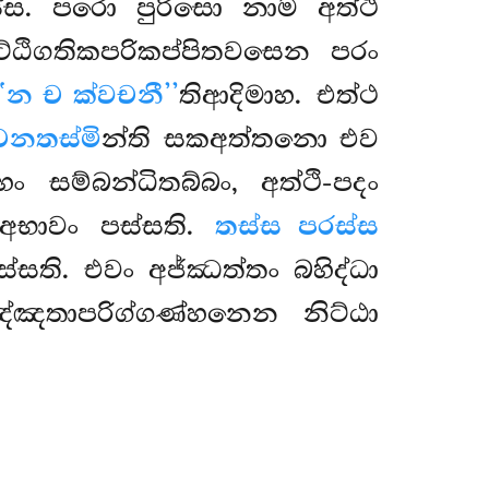
ස. පරො පුරිසො නාම අත්ථි
්ඨිගතිකපරිකප්පිතවසෙන පරං
‘‘න ච ක්වචනී’’
තිආදිමාහ. එත්ථ
චනතස්මි
න්ති සකඅත්තනො එව
ං සම්බන්ධිතබ්බං, අත්ථි-පදං
අභාවං පස්සති.
තස්ස පරස්ස
සති. එවං අජ්ඣත්තං බහිද්ධා
ුඤ්ඤතාපරිග්ගණ්හනෙන නිට්ඨා