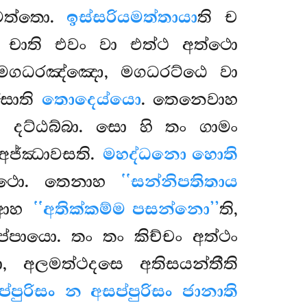
ාමත්තො.
ඉස්සරියමත්තායා
ති ච
 චාති එවං වා එත්ථ අත්ථො
ි. මගධරඤ්ඤො, මගධරට්ඨෙ වා
්සාති
තොදෙය්යො
. තෙනෙවාහ
ති දට්ඨබ්බා. සො හි තං ගාමං
 අජ්ඣාවසති.
මහද්ධනො හොති
අත්ථො. තෙනාහ
‘‘සන්නිපතිතාය
 ආහ
‘‘අතික්කම්ම පසන්නො’’
ති,
්පායො. තං තං කිච්චං අත්ථං
ා, අලමත්ථදසෙ අතිසයන්තීති
පුරිසං න අසප්පුරිසං ජානාති