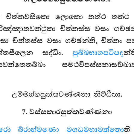
ි චිත්තවසිකො ලොකො තත්ථ තත්ථ 
රිඤ්ඤාතවත්ථුකා චිත්තස්ස වසං ගච්
සා චිත්තස්ස වසං ගච්ඡන්ති, චිත්තං
ිත්තසීලෙන සද්ධිං.
පුබ්බභාගපටිපද
න්
ත්තෙතබ්බං සමථවිපස්සනාසඞ්ඛා
උම්මග්ගසුත්තවණ්ණනා නිට්ඨිතා.
7. වස්සකාරසුත්තවණ්ණනා
ාරො බ්රාහ්මණො මගධමහාමත්තො
ත