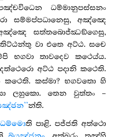
ඤ්චවිධෙන ධම්මානුපස්සනං
රො සම්මප්පධානෙසු, අඤ්ඤෙ
අඤ්ඤෙ සත්තබොජ්ඣඞ්ගෙසු,
තිට්ඨන්තු වා එතෙ අට්ඨ. සචෙ
ම්පි භගවා තාවදෙව කථෙය්ය.
ත්ථෙරො අට්ඨ පදානි කථෙති.
කථෙති. කස්මා? භගවතො හි
වාසො ලහුකො. තෙන වුත්තං –
යඤ්ජන’’
න්ති.
ධම්මො
ති පාළි. පජ්ජති අත්ථො
ති
බ්යඤ්ජනං,
අක්ඛරං. තඤ්හි