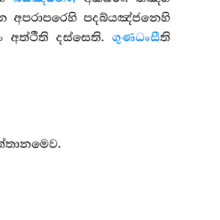
ෙන අපරාපරෙහි පදබ්යඤ්ජනෙහි
 අත්ථීති දස්සෙති.
ගුණධංසී
ති
ත්තානමෙව.