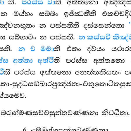
ා’’
ති.
පරස්ස චා
ති අත්තනො අඤ්ඤස්
 මය්හං සබ්බං ඉජ්ඣතීති එකච්චදිට
ඤ්චනභූතං න පස්සතීති දස්සෙන්තො
 සබ්භාවං න පස්සති.
න කස්සචි කිඤ්
සති.
න ච මමා
ති එතං ද්වයං යථාරහ
ස අත්තා අත්ථී
ති පරස්ස අත්තනො 
ී
ති පරස්ස අත්තනො අනත්තනියතං පස්
ා-සුද්ධසඞ්ඛාරපුඤ්ජතා-චතුකොටිකස
ය්යමෙව.
බ්රාහ්මණසච්චසුත්තවණ්ණනා නිට්ඨිතා.
6. උම්මග්ගසුත්තවණ්ණනා