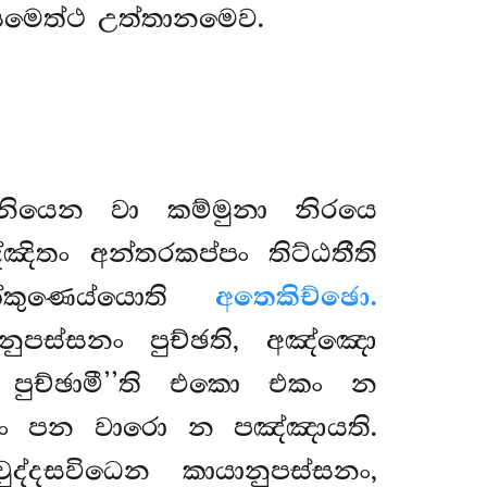
මෙත්ථ උත්තානමෙව.
තනියෙන වා කම්මුනා නිරයෙ
ඤ්ඤිතං අන්තරකප්පං තිට්ඨතීති
ක්කුණෙය්යොති
අතෙකිච්ඡො.
නුපස්සනං පුච්ඡති, අඤ්ඤො
 පුච්ඡාමී’’ති එකො එකං න
නං පන වාරො න පඤ්ඤායති.
ද්දසවිධෙන කායානුපස්සනං,