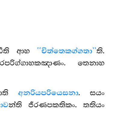
ධීති ආහ
‘‘චිත්තෙකග්ගතා’’
ති.
පරිග්ගාහකඤාණං. තෙනාහ
නාති
අනරියපරියෙසනා
. සයං
ාව
න්ති ජීරණපකතිකං. තතියං