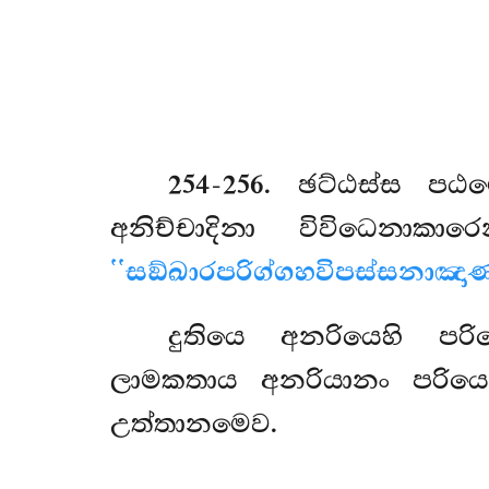
254-256
. ඡට්ඨස්ස
පඨ
අනිච්චාදිනා විවිධෙනා
‘‘සඞ්ඛාරපරිග්ගහවිපස්සනාඤාණ
දුතියෙ අනරියෙහි පර
ලාමකතාය අනරියානං පරිය
උත්තානමෙව.