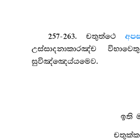
257-263
. චතුත්ථෙ
අපස
උස්සාදනාකාරඤ්ච විභාවෙ
සුවිඤ්ඤෙය්යමෙව.
ඉති 
චතුක්