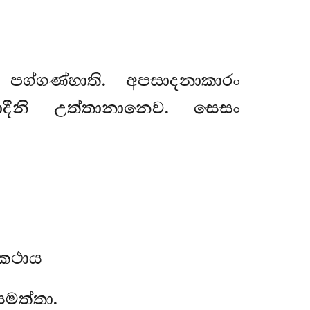
 පග්ගණ්හාති. අපසාදනාකාරං
ාදීනි උත්තානානෙව. සෙසං
ඨකථාය
මත්තා.