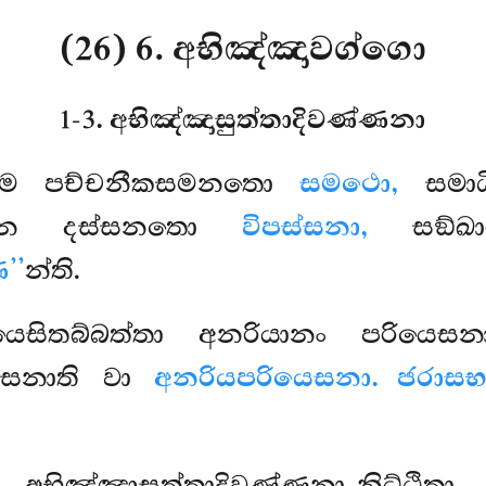
(26) 6. අභිඤ්ඤාවග්ගො
1-3. අභිඤ්ඤාසුත්තාදිවණ්ණනා
මෙ පච්චනීකසමනතො
සමථො,
සමා
කාරෙන දස්සනතො
විපස්සනා,
සඞ්ඛාර
’’
න්ති.
ියෙසිතබ්බත්තා අනරියානං පරියෙස
ෙසනාති වා
අනරියපරියෙසනා. ජරාසභ
අභිඤ්ඤාසුත්තාදිවණ්ණනා නිට්ඨිතා.