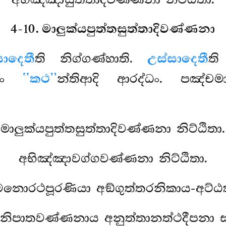
4-10. මාලුක්යපුත්තසුත්තාදිවණ්ණනා
ාදෙතී
ති නිග්ගණ්හාති.
උස්සාදෙතී
ති
තුං
‘‘කථ’’
න්තිආදි ආරද්ධං. පඤ්චම
මාලුක්යපුත්තසුත්තාදිවණ්ණනා නිට්ඨිතා.
අභිඤ්ඤාවග්ගවණ්ණනා නිට්ඨිතා.
මනොරථපූරණියා අඞ්ගුත්තරනිකාය-අට්
කනිපාතවණ්ණනාය අනුත්තානත්ථදීපනා ස