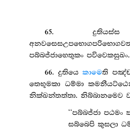
65
. දුතිය
අනවසෙසඋපභොගපරිභොගවත
පබ්බජ්ජාහෙතුකං පවිවෙකසුඛං.
66
. දුතියෙ
කාමෙ
ති පඤ්
තෙභූමකා ධම්මා කමනීයට්ඨෙන
නික්ඛන්තත්තා. නිබ්බානමෙව ව
‘‘පබ්බජ්ජා පඨමං 
සබ්බෙපි කුසලා ධම්