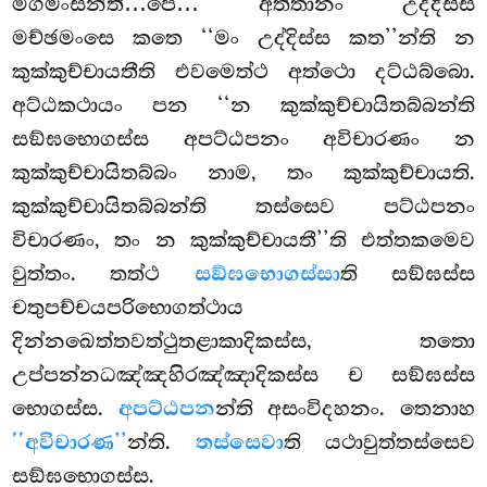
මිගමංසන්ති…පෙ… අත්තානං උද්දිස්ස
මච්ඡමංසෙ කතෙ ‘‘මං උද්දිස්ස කත’’න්ති න
කුක්කුච්චායතීති එවමෙත්ථ අත්ථො දට්ඨබ්බො.
අට්ඨකථායං පන ‘‘න කුක්කුච්චායිතබ්බන්ති
සඞ්ඝභොගස්ස අපට්ඨපනං අවිචාරණං න
කුක්කුච්චායිතබ්බං නාම, තං කුක්කුච්චායති.
කුක්කුච්චායිතබ්බන්ති තස්සෙව පට්ඨපනං
විචාරණං, තං න කුක්කුච්චායතී’’ති එත්තකමෙව
වුත්තං. තත්ථ
සඞ්ඝභොගස්සා
ති සඞ්ඝස්ස
චතුපච්චයපරිභොගත්ථාය
දින්නඛෙත්තවත්ථුතළාකාදිකස්ස, තතො
උප්පන්නධඤ්ඤහිරඤ්ඤාදිකස්ස ච සඞ්ඝස්ස
භොගස්ස.
අපට්ඨපන
න්ති අසංවිදහනං. තෙනාහ
‘‘අවිචාරණ’’
න්ති.
තස්සෙවා
ති යථාවුත්තස්සෙව
සඞ්ඝභොගස්ස.