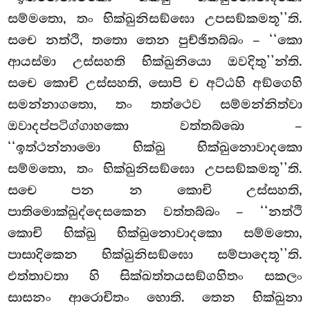
සම්මතො, තං භික්ඛුනිසඞ්ඝො උපසඞ්කමතූ’’ති.
සචෙ නත්ථි, තතො තෙන පුච්ඡිතබ්බං – ‘‘කො
ආයස්මා උස්සහති භික්ඛුනියො ඔවදිතු’’න්ති.
සචෙ කොචි උස්සහති, සොපි ච අට්ඨහි අඞ්ගෙහි
සමන්නාගතො, තං තත්ථෙව සම්මන්නිත්වා
ඔවාදප්පටිග්ගාහකො වත්තබ්බො –
‘‘ඉත්ථන්නාමො භික්ඛු භික්ඛුනොවාදකො
සම්මතො, තං භික්ඛුනිසඞ්ඝො උපසඞ්කමතූ’’ති.
සචෙ පන න කොචි උස්සහති,
පාතිමොක්ඛුද්දෙසකෙන වත්තබ්බං – ‘‘නත්ථි
කොචි භික්ඛු භික්ඛුනොවාදකො සම්මතො,
පාසාදිකෙන භික්ඛුනිසඞ්ඝො සම්පාදෙතූ’’ති.
එත්තාවතා හි සික්ඛත්තයසඞ්ගහිතං සකලං
සාසනං ආරොචිතං හොති. තෙන භික්ඛුනා