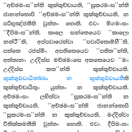
‘‘අච්ඡමංස’’න්ති කුක්කුච්චායති, ‘‘සූකරමංස’’න්ති
ජානන්තොපි ‘‘අච්ඡමංස’’න්ති කුක්කුච්චායති, න
පරිභුඤ්ජතීති වුත්තං හොති. එවං මිගමංසං
‘‘දීපිමංස’’න්ති, කාලෙ සන්තෙයෙව ‘‘කාලො
නත්ථී’’ති, අප්පවාරෙත්වා ‘‘පවාරිතොම්හී’’ති,
පත්තෙ රජස්මිං අපතිතෙයෙව ‘‘පතිත’’න්ති,
අත්තානං උද්දිස්ස මච්ඡමංසෙ අකතෙයෙව ‘‘මං
උද්දිස්ස කත’’න්ති කුක්කුච්චායති.
කුක්කුච්චායිතබ්බං න කුක්කුච්චායතී
ති
කුක්කුච්චායිතුං යුත්තං න කුක්කුච්චායති.
අච්ඡමංසං ලභිත්වා ‘‘සූකරමංස’’න්ති න
කුක්කුච්චායති, ‘‘අච්ඡමංස’’න්ති ජානන්තොපි
‘‘සූකරමංස’’න්ති න කුක්කුච්චායති, මද්දිත්වා
වීතික්කමතීති වුත්තං හොති. එවං දීපිමංසං