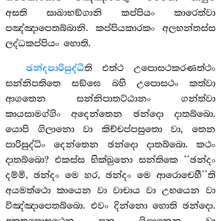
අසති සාඛාභඞ්ගානි කප්පියං කාරෙත්වා
පඤ්ඤාපෙතබ්බානි. කප්පියකාරකං අලභන්තස්ස
ලද්ධකප්පියං හොති.
ඡන්දපාරිසුද්ධී
ති එත්ථ උපොසථකරණත්ථං
සන්නිපතිතෙ සඞ්ඝෙ බහි උපොසථං කත්වා
ආගතෙන සන්නිපාතට්ඨානං ගන්ත්වා
කායසාමග්ගිං අදෙන්තෙන ඡන්දො දාතබ්බො.
යොපි ගිලානො වා කිච්චප්පසුතො වා, තෙන
පාරිසුද්ධිං දෙන්තෙන ඡන්දො දාතබ්බො. කථං
දාතබ්බො? එකස්ස භික්ඛුනො
සන්තිකෙ ‘‘ඡන්දං
දම්මි, ඡන්දං මෙ හර, ඡන්දං මෙ ආරොචෙහී’’ති
අයමත්ථො කායෙන වා වාචාය වා උභයෙන වා
විඤ්ඤාපෙතබ්බො. එවං දින්නො හොති ඡන්දො.