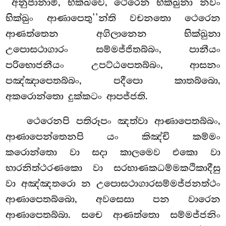
‘‘අනුජානාමි, භික්ඛවෙ, ථෙරෙන භික්ඛුනා නවං
භික්ඛුං ආණාපෙතු’’න්ති වචනතො ථෙරෙන
ආණත්තෙන අගිලානෙන භික්ඛුනා
උපොසථාගාරං සම්මජ්ජිතබ්බං, පානීයං
පරිභොජනීයං උපට්ඨපෙතබ්බං, ආසනං
පඤ්ඤාපෙතබ්බං, පදීපො කාතබ්බො,
අකරොන්තො දුක්කටං ආපජ්ජති.
ථෙරෙනපි පතිරූපං ඤත්වා ආණාපෙතබ්බං,
ආණාපෙන්තෙනපි යං කිඤ්චි කම්මං
කරොන්තො වා සදා කාලමෙව එකො වා
භාරනිත්ථරණකො වා සරභාණකධම්මකථිකාදීසු
වා අඤ්ඤතරො න උපොසථාගාරසම්මජ්ජනත්ථං
ආණාපෙතබ්බො, අවසෙසා පන වාරෙන
ආණාපෙතබ්බා. සචෙ ආණත්තො සම්මජ්ජනිං