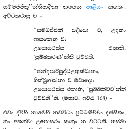
සම්මජ්ජිතු’’න්තිආදිනා නයෙන
පාළියං
ආගතං.
අට්ඨකථාසු ච –
‘‘සම්මජ්ජනී
පදීපො ච, උදකං
ආසනෙන ච;
උපොසථස්ස එතානි,
‘පුබ්බකරණ’න්ති වුච්චති.
‘‘ඡන්දපාරිසුද්ධිඋතුක්ඛානං,
භික්ඛුගණනා ච ඔවාදො;
උපොසථස්ස එතානි, ‘පුබ්බකිච්ච’න්ති
වුච්චතී’’ති. (මහාව. අට්ඨ 168) –
එවං ද්වීහි නාමෙහි නවවිධං පුබ්බකිච්චං දස්සිතං,
තං අකත්වා උපොසථං කාතුං න වට්ටති. තස්මා