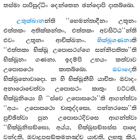
තස්මා පාරිසුද්ධිං දෙන්තෙන ඡන්දොපි දාතබ්බො.
උතුක්ඛාන
න්ති ‘‘හෙමන්තාදීනං උතූනං
එත්තකං අතික්කන්තං, එත්තකං අවසිට්ඨ’’න්ති
එවං උතූනං ආචික්ඛනං.
භික්ඛුගණනා
ති
‘‘එත්තකා භික්ඛූ උපොසථග්ගෙ සන්නිපතිතා’’ති
භික්ඛූනං ගණනා. ඉදම්පි උභයං කත්වාව
උපොසථො කාතබ්බො.
ඔවාදො
ති
භික්ඛුනොවාදො. න හි භික්ඛූනීහි යාචිතං ඔවාදං
අනාරොචෙත්වා උපොසථං කාතුං වට්ටති.
භික්ඛුනියො හි ‘‘ස්වෙ උපොසථො’’ති ආගන්ත්වා
‘‘අයං උපොසථො චාතුද්දසො, පන්නරසො’’ති
පුච්ඡිත්වා පුන උපොසථදිවසෙ ආගන්ත්වා
‘‘භික්ඛුනිසඞ්ඝො, අය්ය, භික්ඛුසඞ්ඝස්ස පාදෙ
වන්දති, ඔවාදූපසඞ්කමනඤ්ච යාචති, ලභතු කිර,