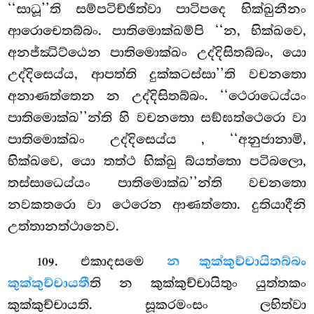
‘‘සාධූ’’ති සම්පටිච්ඡිත්වා පාටිපදෙ භික්ඛුනීනං
ආරොචෙතබ්බං. පාතිමොක්ඛම්පි ‘‘න, භික්ඛවෙ,
අනජ්ඣිට්ඨෙන පාතිමොක්ඛං උද්දිසිතබ්බං, යො
උද්දිසෙය්ය, ආපත්ති දුක්කටස්සා’’ති වචනතො
අනාණත්තෙන න උද්දිසිතබ්බං. ‘‘ථෙරාධෙය්යං
පාතිමොක්ඛ’’න්ති හි වචනතො සඞ්ඝත්ථෙරො වා
පාතිමොක්ඛං උද්දිසෙය්ය
, ‘‘අනුජානාමි,
භික්ඛවෙ, යො තත්ථ භික්ඛු බ්යත්තො පටිබලො,
තස්සාධෙය්යං පාතිමොක්ඛ’’න්ති වචනතො
නවකතරො වා ථෙරෙන ආණත්තො. දුතියාදීනි
උත්තානත්ථානෙව.
. එකාදසමෙ
න කුක්කුච්චායිතබ්බං
109
කුක්කුච්චායතී
ති න කුක්කුච්චායිතුං යුත්තකං
කුක්කුච්චායති. සූකරමංසං ලභිත්වා