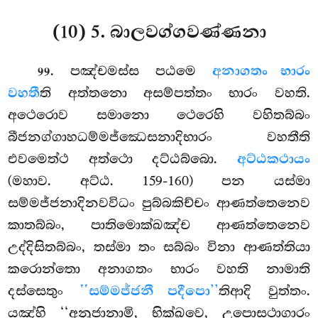
(10) 5. බාලවග්ගවණ්ණනා
. පඤ්චමස්ස පඨමෙ
අනාගතං භාරං
99
වහතී
ති අත්තනො අසම්පත්තං භාරං වහති.
අථෙරොව සමානො ථෙරෙහි වහිතබ්බං
බීජනග්ගාහධම්මජ්ඣෙසනාදිභාරං වහතීති
එවමෙත්ථ අත්ථො දට්ඨබ්බො.
අට්ඨකථායං
(මහාව. අට්ඨ. 159-160) පන යස්මා
සම්මජ්ජනාදිනවවිධං පුබ්බකිච්චං ආණත්තෙනෙව
කාතබ්බං, පාතිමොක්ඛඤ්ච ආණත්තෙනෙව
උද්දිසිතබ්බං, තස්මා තං සබ්බං විනා ආණත්තියා
කරොන්තො අනාගතං භාරං වහති නාමාති
දස්සෙතුං
‘‘සම්මජ්ජනී පදීපො’’
තිආදි වුත්තං.
යඤ්හි ‘‘අනුජානාමි, භික්ඛවෙ, උපොසථාගාරං