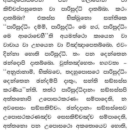
අකතූපොසථෙන පන ගිලානෙන වා
කිච්චප්පසුතෙන වා පාරිසුද්ධි
දාතබ්බා. කථං
දාතබ්බා? එකස්ස භික්ඛුනො සන්තිකෙ
‘‘පාරිසුද්ධිං දම්මි, පාරිසුද්ධිං මෙ හර, පාරිසුද්ධිං
මෙ ආරොචෙහී’’ති අයමත්ථො කායෙන වා
වාචාය වා උභයෙන වා විඤ්ඤාපෙතබ්බො. එවං
දින්නා හොති පාරිසුද්ධි. තං පන දෙන්තෙන
ඡන්දොපි දාතබ්බො. වුත්තඤ්හෙතං භගවතා –
‘‘අනුජානාමි, භික්ඛවෙ, තදහුපොසථෙ පාරිසුද්ධිං
දෙන්තෙන ඡන්දම්පි දාතුං, සන්ති සඞ්ඝස්ස
කරණීය’’න්ති. තත්ථ පාරිසුද්ධිදානං සඞ්ඝස්සපි
අත්තනොපි උපොසථකරණං සම්පාදෙති, න
අවසෙසං සඞ්ඝකිච්චං. ඡන්දදානං සඞ්ඝස්සෙව
උපොසථකරණඤ්ච සෙසකිච්චඤ්ච සම්පාදෙති,
අත්තනො පන උපොසථො අකතොයෙව හොති,