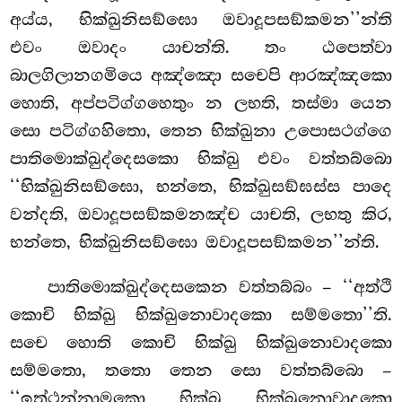
අය්ය, භික්ඛුනිසඞ්ඝො ඔවාදූපසඞ්කමන’’න්ති
එවං ඔවාදං යාචන්ති. තං ඨපෙත්වා
බාලගිලානගමියෙ අඤ්ඤො සචෙපි ආරඤ්ඤකො
හොති, අප්පටිග්ගහෙතුං න ලභති, තස්මා යෙන
සො පටිග්ගහිතො, තෙන භික්ඛුනා උපොසථග්ගෙ
පාතිමොක්ඛුද්දෙසකො භික්ඛු එවං වත්තබ්බො
‘‘භික්ඛුනිසඞ්ඝො, භන්තෙ, භික්ඛුසඞ්ඝස්ස පාදෙ
වන්දති, ඔවාදූපසඞ්කමනඤ්ච යාචති, ලභතු කිර,
භන්තෙ, භික්ඛුනිසඞ්ඝො ඔවාදූපසඞ්කමන’’න්ති.
පාතිමොක්ඛුද්දෙසකෙන වත්තබ්බං – ‘‘අත්ථි
කොචි භික්ඛු භික්ඛුනොවාදකො සම්මතො’’ති.
සචෙ හොති කොචි භික්ඛු භික්ඛුනොවාදකො
සම්මතො, තතො තෙන සො වත්තබ්බො –
‘‘ඉත්ථන්නාමකො භික්ඛු
භික්ඛුනොවාදකො