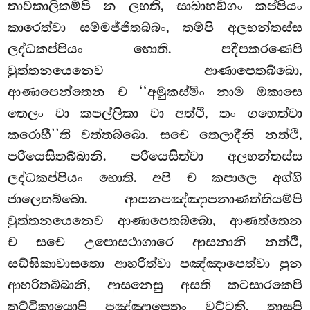
තාවකාලිකම්පි න ලභති, සාඛාභඞ්ගං කප්පියං
කාරෙත්වා සම්මජ්ජිතබ්බං, තම්පි අලභන්තස්ස
ලද්ධකප්පියං හොති. පදීපකරණෙපි
වුත්තනයෙනෙව ආණාපෙතබ්බො,
ආණාපෙන්තෙන ච ‘‘අමුකස්මිං නාම ඔකාසෙ
තෙලං වා කපල්ලිකා වා අත්ථි, තං ගහෙත්වා
කරොහී’’ති වත්තබ්බො. සචෙ තෙලාදීනි නත්ථි,
පරියෙසිතබ්බානි. පරියෙසිත්වා අලභන්තස්ස
ලද්ධකප්පියං හොති. අපි ච කපාලෙ අග්ගි
ජාලෙතබ්බො. ආසනපඤ්ඤාපනාණත්තියම්පි
වුත්තනයෙනෙව ආණාපෙතබ්බො, ආණත්තෙන
ච සචෙ උපොසථාගාරෙ ආසනානි නත්ථි,
සඞ්ඝිකාවාසතො ආහරිත්වා පඤ්ඤාපෙත්වා පුන
ආහරිතබ්බානි, ආසනෙසු අසති කටසාරකෙපි
තට්ටිකායොපි පඤ්ඤාපෙතුං වට්ටති, තාසුපි