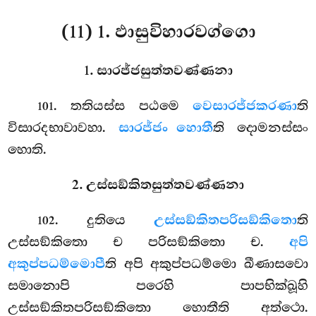
(11) 1. ඵාසුවිහාරවග්ගො
1. සාරජ්ජසුත්තවණ්ණනා
. තතියස්ස
පඨමෙ
වෙසාරජ්ජකරණා
ති
101
විසාරදභාවාවහා.
සාරජ්ජං හොතී
ති දොමනස්සං
හොති.
2. උස්සඞ්කිතසුත්තවණ්ණනා
. දුතියෙ
උස්සඞ්කිතපරිසඞ්කිතො
ති
102
උස්සඞ්කිතො ච පරිසඞ්කිතො ච.
අපි
අකුප්පධම්මොපී
ති අපි අකුප්පධම්මො ඛීණාසවො
සමානොපි පරෙහි පාපභික්ඛූහි
උස්සඞ්කිතපරිසඞ්කිතො හොතීති අත්ථො.