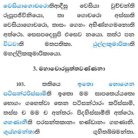
වෙසියාගොචරො
තිආදීසු වෙසියා වුච්චන්ති
රූපූපජීවිනියො, තා ගොචරො අස්සාති
වෙසියාගොචරො, තාසං ගෙහං අභිණ්හගමනොති
අත්ථො. සෙසපදෙසුපි එසෙව නයො. තත්ථ පන
විධවා
ති මතපතිකා.
ථුල්ලකුමාරිකා
ති
මහල්ලිකකුමාරිකායො.
3. මහාචොරසුත්තවණ්ණනා
. තතියෙ
ඉතො භොගෙන
103
පටිසන්ථරිස්සාමී
ති ඉතො මම සාපතෙය්යතො
භොගං ගහෙත්වා තෙන පටිසන්ථාරං කරිස්සාමි,
තස්ස ච මම ච අන්තරං පිදහිස්සාමීති අත්ථො.
ගහණානී
ති
පරසන්තකානං භණ්ඩානං ගහණානි.
ගුය්හමන්තා
ති ගුහිතබ්බමන්තා.