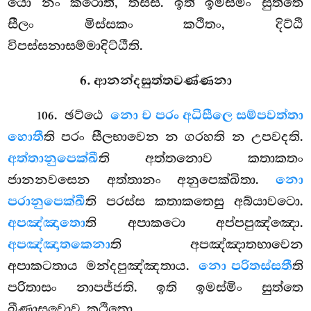
යො නං කරොති, තස්ස. ඉති ඉමස්මිං සුත්තෙ
සීලං මිස්සකං කථිතං, දිට්ඨි
විපස්සනාසම්මාදිට්ඨීති.
6. ආනන්දසුත්තවණ්ණනා
. ඡට්ඨෙ
නො ච පරං අධිසීලෙ සම්පවත්තා
106
හොතී
ති පරං සීලභාවෙන න ගරහති න උපවදති.
අත්තානුපෙක්ඛී
ති අත්තනොව කතාකතං
ජානනවසෙන අත්තානං අනුපෙක්ඛිතා.
නො
පරානුපෙක්ඛී
ති පරස්ස කතාකතෙසු අබ්යාවටො.
අපඤ්ඤාතො
ති අපාකටො අප්පපුඤ්ඤො.
අපඤ්ඤාතකෙනා
ති අපඤ්ඤාතභාවෙන
අපාකටතාය මන්දපුඤ්ඤතාය.
නො පරිතස්සතී
ති
පරිතාසං නාපජ්ජති. ඉති ඉමස්මිං සුත්තෙ
ඛීණාසවොව කථිතො.