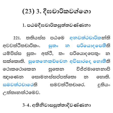
(23) 3. දීඝචාරිකවග්ගො
1. පඨමදීඝචාරිකසුත්තවණ්ණනා
. තතියස්ස
පඨමෙ
අනවත්ථචාරික
න්ති
221
අවවත්ථිතචාරිකං.
සුතං න පරියොදපෙතී
ති
යම්පිස්ස සුතං අත්ථි, තං පරියොදපෙතුං න
සක්කොති.
සුතෙනෙකච්චෙන අවිසාරදො හොතී
ති
ථොකථොකෙන සුතෙන විජ්ජමානෙනාපි
ඤාණෙන සොමනස්සප්පත්තො න හොති.
සමවත්ථචාරෙ
ති සමවත්ථිතචාරෙ. දුතියං
උත්තානත්ථමෙව.
3-4. අතිනිවාසසුත්තාදිවණ්ණනා