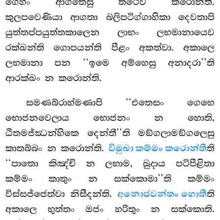
ගෙහං ආගතෙසු තථෙව කරොන්ති.
කුලපවෙණියා ආගතා බලිපටිග්ගාහිකා දෙවතාපි
යුත්තප්පයුත්තකාලෙන ලාභං ලභමානායෙව
රක්ඛන්ති ගොපයන්ති පීළං අකත්වා. අකාලෙ
ලභමානා පන ‘‘ඉමෙ අම්හෙසු අනාදරා’’ති
ආරක්ඛං න කරොන්ති.
සමණබ්රාහ්මණාපි ‘‘එතෙසං ගෙහෙ
භොජනවෙලාය භොජනං න හොති,
ඨිතමජ්ඣන්හිකෙ දෙන්තී’’ති මඞ්ගලාමඞ්ගලෙසු
කාතබ්බං න කරොන්ති.
විමුඛා කම්මං කරොන්තී
ති
‘‘පාතො කිඤ්චි න ලභාම, ඛුදාය පටිපීළිතා
කම්මං කාතුං න සක්කොමා’’ති කම්මං
විස්සජ්ජෙත්වා නිසීදන්ති.
අනොජවන්තං හොතී
ති
අකාලෙ භුත්තං ඔජං හරිතුං න සක්කොති.