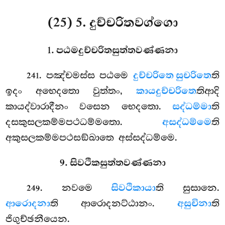
(25) 5. දුච්චරිතවග්ගො
1. පඨමදුච්චරිතසුත්තවණ්ණනා
. පඤ්චමස්ස
පඨමෙ
දුච්චරිතෙ සුචරිතෙ
ති
241
ඉදං අභෙදතො වුත්තං,
කායදුච්චරිතෙ
තිආදි
කායද්වාරාදීනං වසෙන භෙදතො.
සද්ධම්මා
ති
දසකුසලකම්මපථධම්මතො.
අසද්ධම්මෙ
ති
අකුසලකම්මපථසඞ්ඛාතෙ අස්සද්ධම්මෙ.
9. සිවථිකසුත්තවණ්ණනා
. නවමෙ
සිවථිකායා
ති සුසානෙ.
249
ආරොදනා
ති ආරොදනට්ඨානං.
අසුචිනා
ති
ජිගුච්ඡනීයෙන.