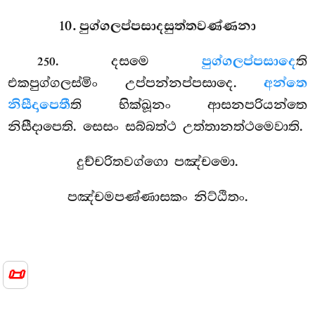
10. පුග්ගලප්පසාදසුත්තවණ්ණනා
. දසමෙ
පුග්ගලප්පසාදෙ
ති
250
එකපුග්ගලස්මිං උප්පන්නප්පසාදෙ.
අන්තෙ
නිසීදාපෙතී
ති භික්ඛූනං ආසනපරියන්තෙ
නිසීදාපෙති. සෙසං සබ්බත්ථ උත්තානත්ථමෙවාති.
දුච්චරිතවග්ගො පඤ්චමො.
පඤ්චමපණ්ණාසකං නිට්ඨිතං.
📜