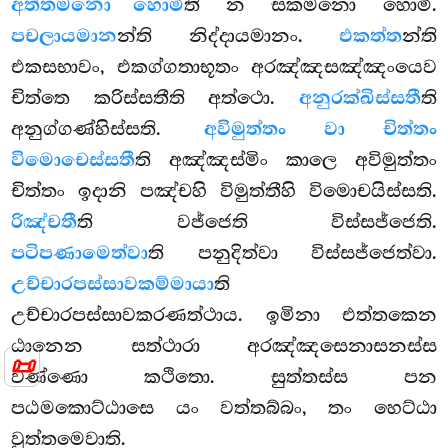
අත්තමනො හොමී
ති න සකමනො හොමි.
පචලායමාන
න්ති නිද්දායමානං.
එකත්ත
න්ති
එකසභාවං, එකග්ගතාභූතං අරඤ්ඤසඤ්ඤංයෙව
චිත්තෙ කරිස්සතීති අත්ථො.
අනුරක්ඛිස්සතී
ති
අනුග්ගණ්හිස්සති.
අවිමුත්තං වා චිත්තං
විමොචෙස්සතී
ති අඤ්ඤස්මිං කාලෙ අවිමුත්තං
චිත්තං ඉදානි පඤ්චහි විමුත්තීහි විමොචයිස්සති.
රිඤ්චතී
ති වජ්ජෙති විස්සජ්ජෙති.
පටිපණාමෙත්වා
ති
පනුදිත්වා විස්සජ්ජෙත්වා.
උච්චාරපස්සාවකම්මායා
ති
උච්චාරපස්සාවකරණත්ථාය. ඉමිනා එත්තකෙන
ඨානෙන සත්ථාරා අරඤ්ඤසෙනාසනස්ස
📜
වණ්ණො කථිතො. සුත්තස්ස පන
පඨමකොට්ඨාසෙ යං වත්තබ්බං, තං හෙට්ඨා
වුත්තමෙවාති.