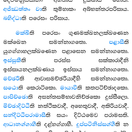
අජ්ඣත්තං වා
ති තුම්හාකං අබ්භන්තරපරිසාය.
බහිද්ධා
ති පරෙසං පරිසාය.
මක්ඛී
ති පරෙසං ගුණමක්ඛනලක්ඛණෙන
මක්ඛෙන සමන්නාගතො.
පළාසී
ති
යුගග්ගාහලක්ඛණෙන
පළාසෙන සමන්නාගතො.
ඉස්සුකී
ති පරස්ස සක්කාරාදීනි
ඉස්සායනලක්ඛණාය ඉස්සාය සමන්නාගතො.
මච්ඡරී
ති ආවාසමච්ඡරියාදීහි සමන්නාගතො.
සඨො
ති කෙරාටිකො.
මායාවී
ති කතපටිච්ඡාදකො.
පාපිච්ඡො
ති අසන්තසම්භාවනිච්ඡකො දුස්සීලො.
මිච්ඡාදිට්ඨී
ති නත්ථිකවාදී, අහෙතුවාදී, අකිරියවාදී.
සන්දිට්ඨිපරාමාසී
ති සයං දිට්ඨමෙව පරාමසති.
ආධානග්ගාහී
ති දළ්හග්ගාහී.
දුප්පටිනිස්සග්ගී
ති න