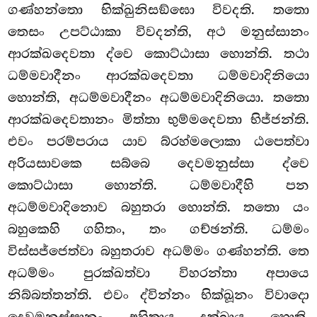
ගණ්හන්තො භික්ඛුනිසඞ්ඝො විවදති. තතො
තෙසං උපට්ඨාකා විවදන්ති, අථ මනුස්සානං
ආරක්ඛදෙවතා
ද්වෙ කොට්ඨාසා හොන්ති. තථා
ධම්මවාදීනං ආරක්ඛදෙවතා ධම්මවාදිනියො
හොන්ති, අධම්මවාදීනං අධම්මවාදිනියො. තතො
ආරක්ඛදෙවතානං මිත්තා භුම්මදෙවතා භිජ්ජන්ති.
එවං පරම්පරාය යාව බ්රහ්මලොකා ඨපෙත්වා
අරියසාවකෙ සබ්බෙ දෙවමනුස්සා ද්වෙ
කොට්ඨාසා හොන්ති. ධම්මවාදීහි පන
අධම්මවාදිනොව බහුතරා හොන්ති. තතො යං
බහුකෙහි ගහිතං, තං ගච්ඡන්ති. ධම්මං
විස්සජ්ජෙත්වා බහුතරාව අධම්මං ගණ්හන්ති. තෙ
අධම්මං පුරක්ඛත්වා විහරන්තා අපායෙ
නිබ්බත්තන්ති. එවං ද්වින්නං භික්ඛූනං විවාදො
දෙවමනුස්සානං අහිතාය දුක්ඛාය හොති.