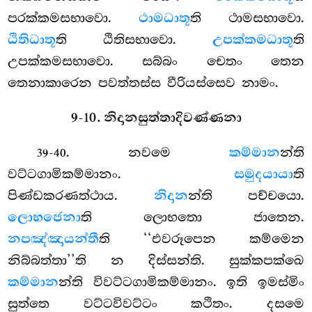
පරක්කමසභාවො.
ථාමධාතූ
ති ථාමසභාවො.
ඨිතිධාතූ
ති ඨිතිසභාවො.
උපක්කමධාතූ
ති
උපක්කමසභාවො. සබ්බං චෙතං තෙන
තෙනාකාරෙන පවත්තස්ස වීරියස්සෙව නාමං.
9-10. නිදානසුත්තාදිවණ්ණනා
. නවමෙ
කම්මාන
න්ති
39-40
වට්ටගාමිකම්මානං.
සමුදයායා
ති
පිණ්ඩකරණත්ථාය.
නිදාන
න්ති පච්චයො.
ලොභජෙනා
ති ලොභතො ජාතෙන.
න
පඤ්ඤායන්තී
ති ‘‘එවරූපෙන කම්මෙන
නිබ්බත්තා’’ති න දිස්සන්ති. සුක්කපක්ඛෙ
කම්මාන
න්ති විවට්ටගාමිකම්මානං. ඉති ඉමස්මිං
සුත්තෙ වට්ටවිවට්ටං කථිතං. දසමෙ