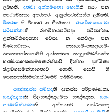
ලබ්භති.
දත්වා අත්තමනො හොතී
ති අයං පන
අපරචෙතනා අපරාපරං අනුස්සරන්තස්ස ලබ්භති.
වීතරාගා
ති විගතරාගා ඛීණාසවා.
රාගවිනයාය වා
පටිපන්නා
ති රාගවිනයපටිපදං පටිපන්නා.
උක්කට්ඨදෙසනා චෙසා, න කෙවලං පන
ඛීණාසවානං, අනාගාමි-සකදාගාමි-
සොතාපන්නානම්පි අන්තමසො තදහුපබ්බජිතස්ස
භණ්ඩගාහකසාමණෙරස්සාපි දින්නා දක්ඛිණා
ඡළඞ්ගසමන්නාගතාව හොති. සොපි හි
සොතාපත්තිමග්ගත්ථමෙව පබ්බජිතො.
යඤ්ඤස්ස සම්පදා
ති දානස්ස පරිපුණ්ණතා.
සඤ්ඤතා
ති සීලසඤ්ඤමෙන සඤ්ඤතා.
සයං
ආචමයිත්වානා
ති අත්තනාව හත්ථපාදෙ