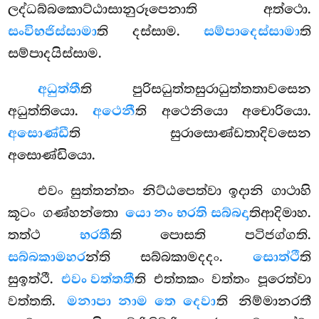
ලද්ධබ්බකොට්ඨාසානුරූපෙනාති අත්ථො.
සංවිභජිස්සාමා
ති දස්සාම.
සම්පාදෙස්සාමා
ති
සම්පාදයිස්සාම.
අධුත්තී
ති
පුරිසධුත්තසුරාධුත්තතාවසෙන
අධුත්තියො.
අථෙනී
ති අථෙනියො අචොරියො.
අසොණ්ඩී
ති සුරාසොණ්ඩතාදිවසෙන
අසොණ්ඩියො.
එවං සුත්තන්තං නිට්ඨපෙත්වා ඉදානි ගාථාහි
කූටං ගණ්හන්තො
යො නං භරති සබ්බදා
තිආදිමාහ.
තත්ථ
භරතී
ති පොසති පටිජග්ගති.
සබ්බකාමහර
න්ති සබ්බකාමදදං.
සොත්ථී
ති
සුඉත්ථී.
එවං වත්තතී
ති එත්තකං වත්තං පූරෙත්වා
වත්තති.
මනාපා නාම තෙ දෙවා
ති නිම්මානරතී