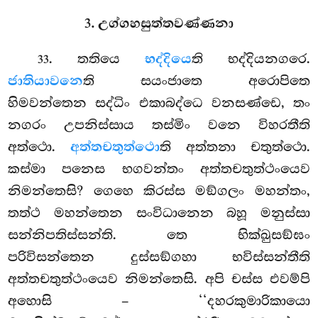
3. උග්ගහසුත්තවණ්ණනා
. තතියෙ
භද්දියෙ
ති භද්දියනගරෙ.
33
ජාතියාවනෙ
ති සයංජාතෙ අරොපිතෙ
හිමවන්තෙන සද්ධිං එකාබද්ධෙ වනසණ්ඩෙ, තං
නගරං උපනිස්සාය තස්මිං වනෙ විහරතීති
අත්ථො.
අත්තචතුත්ථො
ති අත්තනා චතුත්ථො.
කස්මා පනෙස භගවන්තං අත්තචතුත්ථංයෙව
නිමන්තෙසි? ගෙහෙ කිරස්ස මඞ්ගලං මහන්තං,
තත්ථ මහන්තෙන සංවිධානෙන බහූ
මනුස්සා
සන්නිපතිස්සන්ති. තෙ භික්ඛුසඞ්ඝං
පරිවිසන්තෙන දුස්සඞ්ගහා භවිස්සන්තීති
අත්තචතුත්ථංයෙව නිමන්තෙසි. අපි චස්ස එවම්පි
අහොසි – ‘‘දහරකුමාරිකායො