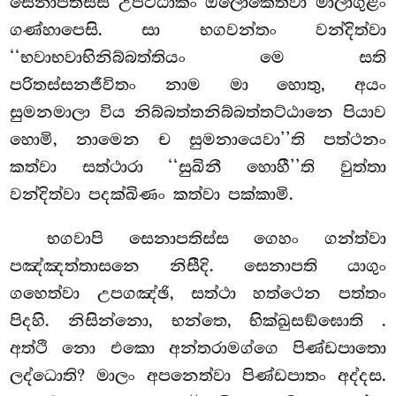
සෙනාපතිස්ස උපට්ඨාකං ඔලොකෙත්වා මාලාගුළං
ගණ්හාපෙසි. සා භගවන්තං වන්දිත්වා
‘‘භවාභවාභිනිබ්බත්තියං මෙ සති
පරිතස්සනජීවිතං නාම මා හොතු, අයං
සුමනමාලා විය නිබ්බත්තනිබ්බත්තට්ඨානෙ පියාව
හොමි, නාමෙන ච සුමනායෙවා’’ති පත්ථනං
කත්වා සත්ථාරා ‘‘සුඛිනී හොහී’’ති වුත්තා
වන්දිත්වා පදක්ඛිණං කත්වා පක්කාමි.
භගවාපි සෙනාපතිස්ස ගෙහං ගන්ත්වා
පඤ්ඤත්තාසනෙ නිසීදි. සෙනාපති යාගුං
ගහෙත්වා උපගඤ්ඡි, සත්ථා හත්ථෙන පත්තං
පිදහි. නිසින්නො, භන්තෙ, භික්ඛුසඞ්ඝොති
.
අත්ථි නො එකො අන්තරාමග්ගෙ පිණ්ඩපාතො
ලද්ධොති? මාලං අපනෙත්වා පිණ්ඩපාතං අද්දස.