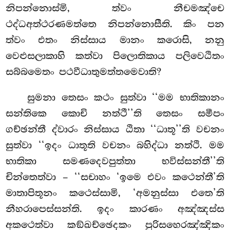
නිපන්නොස්මි, ත්වං නීචමඤ්චෙ
ථද්ධඅත්ථරණමත්තෙ නිපන්නොසීති. කිං පන
ත්වං එතං නිස්සාය මානං කරොසි, නනු
වෙළුසලාකාහි කත්වා පිලොතිකාය පලිවෙඨිතං
සබ්බමෙතං පථවීධාතුමත්තමෙවාති?
සුමනා තෙසං කථං සුත්වා ‘‘මම භාතිකානං
සන්තිකෙ කොචි නත්ථී’’ති තෙසං සමීපං
ගච්ඡන්තී ද්වාරං නිස්සාය ඨිතා ‘‘ධාතූ’’ති වචනං
සුත්වා ‘‘ඉදං ධාතූති වචනං බහිද්ධා නත්ථි. මම
භාතිකා සමණදෙවපුත්තා භවිස්සන්තී’’ති
චින්තෙත්වා – ‘‘සචාහං ‘ඉමෙ එවං කථෙන්තී’ති
මාතාපිතූනං කථෙස්සාමි, ‘අමනුස්සා එතෙ’ති
නීහරාපෙස්සන්ති. ඉදං කාරණං අඤ්ඤස්ස
අකථෙත්වා කඞ්ඛච්ඡෙදකං පුරිසහෙරඤ්ඤිකං