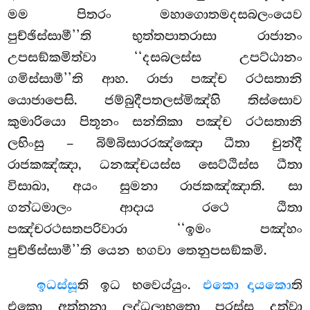
මම පිතරං මහාගොතමදසබලංයෙව
පුච්ඡිස්සාමී’’ති භුත්තපාතරාසා රාජානං
උපසඞ්කමිත්වා ‘‘දසබලස්ස උපට්ඨානං
ගමිස්සාමී’’ති ආහ. රාජා පඤ්ච රථසතානි
යොජාපෙසි. ජම්බුදීපතලස්මිඤ්හි තිස්සොව
කුමාරියො පිතූනං සන්තිකා පඤ්ච රථසතානි
ලභිංසු – බිම්බිසාරරඤ්ඤො ධීතා චුන්දී
රාජකඤ්ඤා, ධනඤ්චයස්ස සෙට්ඨිස්ස ධීතා
විසාඛා, අයං සුමනා රාජකඤ්ඤාති. සා
ගන්ධමාලං ආදාය රථෙ ඨිතා
පඤ්චරථසතපරිවාරා ‘‘ඉමං පඤ්හං
පුච්ඡිස්සාමී’’ති යෙන භගවා තෙනුපසඞ්කමි.
ඉධස්සූ
ති ඉධ භවෙය්යුං.
එකො දායකො
ති
එකො අත්තනා ලද්ධලාභතො පරස්ස දත්වා