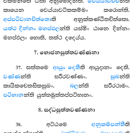
එකමන්තෙ ඨිතා අනුමොදන්ති.
වෙය්යාවච්ච
න්ති
කායෙන වෙය්යාවටිකකම්මං කරොන්ති.
අප්පටිවානචිත්තො
ති අනුක්කණ්ඨිතචිත්තො.
යත්ථ දින්නං මහප්ඵල
න්ති යස්මිං ඨානෙ දින්නං
මහප්ඵලං හොති, තත්ථ දදෙය්ය.
7. භොජනසුත්තවණ්ණනා
. සත්තමෙ
ආයුං දෙතී
ති ආයුදානං දෙති.
37
වණ්ණ
න්ති සරීරවණ්ණං.
සුඛ
න්ති
කායිකචෙතසිකසුඛං.
බල
න්ති සරීරථාමං.
පටිභාන
න්ති යුත්තමුත්තප්පටිභානං.
8. සද්ධසුත්තවණ්ණනා
. අට්ඨමෙ
අනුකම්පන්තී
ති
38