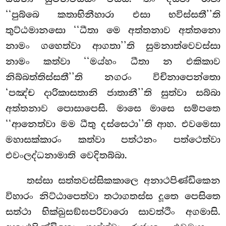
‘‘පුබ්බෙ කතාභිනීහාරා එසා භවිස්සතී’’ති
තුට්ඨමානසො ‘‘ධීතා මෙ අත්තනාව අත්තනො
නාමං ගහෙත්වා ආගතා’’ති සුමනාත්වෙවස්සා
නාමං කත්වා ‘‘මය්හං ධීතා න එකිකාව
නිබ්බත්තිස්සතී’’ති නගරං විචිනාපෙන්තො
‘පඤ්ච දාරිකාසතානි ජාතානී’’ති සුත්වා සබ්බා
අත්තනාව පොසාපෙසි. මාසෙ මාසෙ සම්පතෙ
‘‘ආනෙත්වා මම ධීතු දස්සෙථා’’ති ආහ. එවමෙසා
මහාසක්කාරං කත්වා පත්ථනං පත්ථෙත්වා
එවංලද්ධනාමාති වෙදිතබ්බා.
තස්සා
සත්තවස්සිකකාලෙ අනාථපිණ්ඩිකෙන
විහාරං නිට්ඨාපෙත්වා තථාගතස්ස දූතෙ පෙසිතෙ
සත්ථා භික්ඛුසඞ්ඝපරිවාරො සාවත්ථිං අගමාසි.