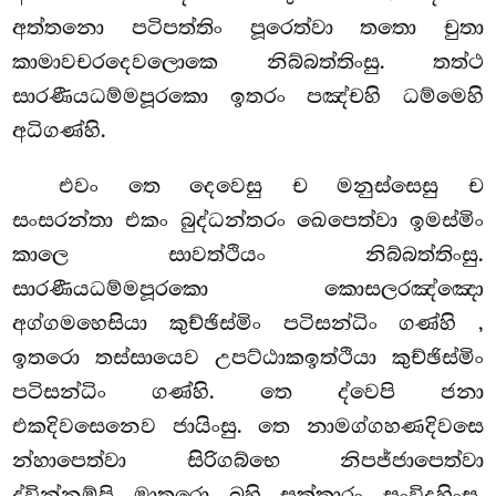
අත්තනො පටිපත්තිං පූරෙත්වා තතො චුතා
කාමාවචරදෙවලොකෙ නිබ්බත්තිංසු. තත්ථ
සාරණීයධම්මපූරකො ඉතරං පඤ්චහි ධම්මෙහි
අධිගණ්හි.
එවං තෙ දෙවෙසු ච මනුස්සෙසු ච
සංසරන්තා එකං බුද්ධන්තරං ඛෙපෙත්වා ඉමස්මිං
කාලෙ සාවත්ථියං නිබ්බත්තිංසු.
සාරණීයධම්මපූරකො කොසලරඤ්ඤො
අග්ගමහෙසියා කුච්ඡිස්මිං පටිසන්ධිං ගණ්හි
,
ඉතරො තස්සායෙව උපට්ඨාකඉත්ථියා කුච්ඡිස්මිං
පටිසන්ධිං ගණ්හි. තෙ ද්වෙපි ජනා
එකදිවසෙනෙව ජායිංසු. තෙ නාමග්ගහණදිවසෙ
න්හාපෙත්වා සිරිගබ්භෙ නිපජ්ජාපෙත්වා
ද්වින්නම්පි මාතරො බහි සක්කාරං සංවිදහිංසු.