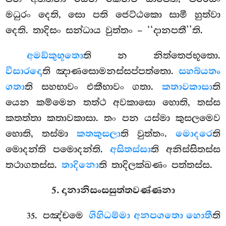
මධුරං දෙති, සො පති ජෙට්ඨකො සාමී හුත්වා
දෙති. තාදිසං සන්ධාය වුත්තං – ‘‘දානපතී’’ති.
අමඞ්කුභූතො
ති න නිත්තෙජභූතො.
විසාරදො
ති ඤාණසොමනස්සප්පත්තො.
සහබ්යතං
ගතා
ති සහභාවං එකීභාවං ගතා.
කතාවකාසා
ති
යෙන කම්මෙන තත්ථ අවකාසො හොති, තස්ස
කතත්තා කතාවකාසා. තං පන යස්මා කුසලමෙව
හොති, තස්මා
කතකුසලා
ති වුත්තං.
මොදරෙ
ති
මොදන්ති පමොදන්ති.
අසිතස්සා
ති අනිස්සිතස්ස
තථාගතස්ස.
තාදිනො
ති තාදිලක්ඛණං පත්තස්ස.
5. දානානිසංසසුත්තවණ්ණනා
. පඤ්චමෙ
ගිහිධම්මා අනපගතො හොතී
ති
35