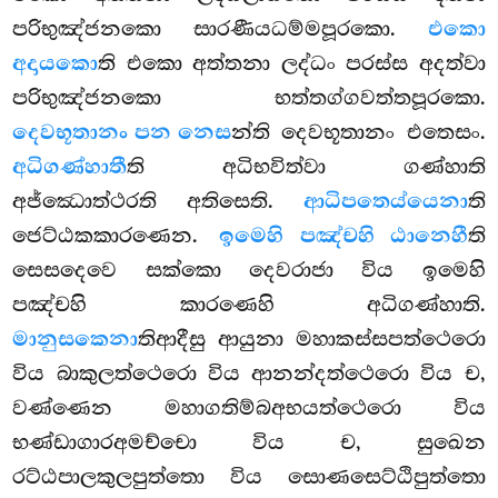
පරිභුඤ්ජනකො සාරණීයධම්මපූරකො.
එකො
අදායකො
ති එකො අත්තනා ලද්ධං පරස්ස අදත්වා
පරිභුඤ්ජනකො භත්තග්ගවත්තපූරකො.
දෙවභූතානං පන නෙස
න්ති දෙවභූතානං එතෙසං.
අධිගණ්හාතී
ති අධිභවිත්වා ගණ්හාති
අජ්ඣොත්ථරති අතිසෙති.
ආධිපතෙය්යෙනා
ති
ජෙට්ඨකකාරණෙන.
ඉමෙහි පඤ්චහි ඨානෙහී
ති
සෙසදෙවෙ සක්කො දෙවරාජා විය ඉමෙහි
පඤ්චහි කාරණෙහි අධිගණ්හාති.
මානුසකෙනා
තිආදීසු
ආයුනා මහාකස්සපත්ථෙරො
විය බාකුලත්ථෙරො
විය ආනන්දත්ථෙරො විය ච,
වණ්ණෙන මහාගතිම්බඅභයත්ථෙරො විය
භණ්ඩාගාරඅමච්චො විය ච, සුඛෙන
රට්ඨපාලකුලපුත්තො විය සොණසෙට්ඨිපුත්තො