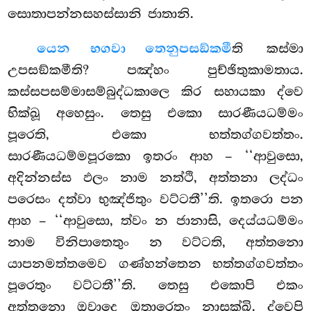
සොතාපන්නසහස්සානි ජාතානි.
යෙන භගවා තෙනුපසඞ්කමී
ති කස්මා
උපසඞ්කමීති? පඤ්හං පුච්ඡිතුකාමතාය.
කස්සපසම්මාසම්බුද්ධකාලෙ කිර සහායකා ද්වෙ
භික්ඛූ අහෙසුං. තෙසු එකො සාරණීයධම්මං
පූරෙති, එකො භත්තග්ගවත්තං.
සාරණීයධම්මපූරකො ඉතරං ආහ – ‘‘ආවුසො,
අදින්නස්ස ඵලං නාම නත්ථි, අත්තනා ලද්ධං
පරෙසං දත්වා භුඤ්ජිතුං වට්ටතී’’ති. ඉතරො පන
ආහ – ‘‘ආවුසො, ත්වං න ජානාසි, දෙය්යධම්මං
නාම විනිපාතෙතුං න
වට්ටති, අත්තනො
යාපනමත්තමෙව ගණ්හන්තෙන භත්තග්ගවත්තං
පූරෙතුං වට්ටතී’’ති. තෙසු එකොපි එකං
අත්තනො ඔවාදෙ ඔතාරෙතුං නාසක්ඛි. ද්වෙපි