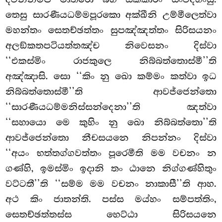
තෙසු සාරණීයධම්මපූරකො අක්ඛීනි උම්මීලෙත්වා
මහන්තං සෙතච්ඡත්තං සුපඤ්ඤත්තං සිරිසයනං
අලඞ්කතපටියත්තඤ්ච නිවෙසනං දිස්වා
‘‘එකස්මිං රාජකුලෙ නිබ්බත්තොස්මී’’ති
අඤ්ඤාසි. සො ‘‘කිං
නු ඛො කම්මං කත්වා ඉධ
නිබ්බත්තොස්මී’’ති ආවජ්ජෙන්තො
‘‘සාරණීයධම්මනිස්සන්දෙනා’’ති ඤත්වා
‘‘සහායො මෙ කුහිං නු ඛො නිබ්බත්තො’’ති
ආවජ්ජෙන්තො නීචසයනෙ නිපන්නං දිස්වා
‘‘අයං භත්තග්ගවත්තං පූරෙමීති මම වචනං න
ගණ්හි, ඉමස්මිං ඉදානි තං ඨානෙ නිග්ගණ්හිතුං
වට්ටතී’’ති ‘‘සම්ම මම වචනං නාකාසී’’ති ආහ.
අථ කිං ජාතන්ති. පස්ස මය්හං සම්පත්තිං,
සෙතච්ඡත්තස්ස හෙට්ඨා සිරිසයනෙ