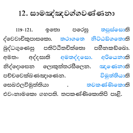
12. සාමඤ්ඤවග්ගවණ්ණනා
. ඉතො
පරෙසු
තපුස්සො
ති
119-121
ද්වෙවාචිකුපාසකො.
තථාගතෙ නිට්ඨඞ්ගතො
ති
බුද්ධගුණෙසු පතිට්ඨිතචිත්තො පහීනකඞ්ඛො.
අමතං අද්දසාති
අමතද්දසො. අරියෙනා
ති
නිද්දොසෙන ලොකුත්තරසීලෙන.
ඤාණෙනා
ති
පච්චවෙක්ඛණඤාණෙන.
විමුත්තියා
ති
සෙඛඵලවිමුත්තියා
.
තවකණ්ණිකො
ති
එවංනාමකො ගහපති. තපකණ්ණිකොතිපි පාළි.