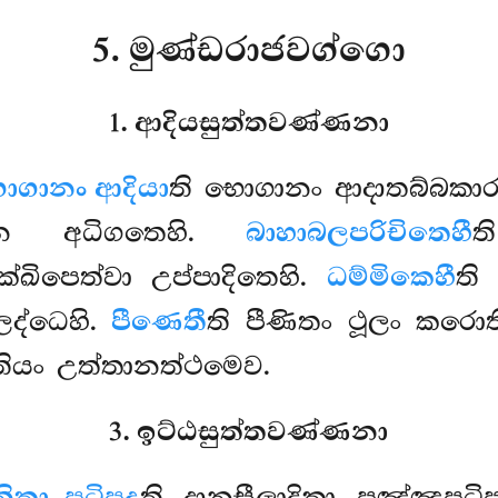
5. මුණ්ඩරාජවග්ගො
1. ආදියසුත්තවණ්ණනා
ගානං ආදියා
ති භොගානං ආදාතබ්බකා
යෙන අධිගතෙහි.
බාහාබලපරිචිතෙහී
ත
්ඛිපෙත්වා උප්පාදිතෙහි.
ධම්මිකෙහී
ති
ද්ධෙහි.
පීණෙතී
ති පීණිතං
ථූලං කරොත
තියං උත්තානත්ථමෙව.
3. ඉට්ඨසුත්තවණ්ණනා
ිකා පටිපදා
ති දානසීලාදිකා පුඤ්ඤපට