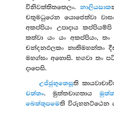
විනිවත්තිතතෙලං.
නාලියසාක
චතුමධුරෙන යොජෙත්වා වාසං
අකප්පියං උපාදාය කප්පියම්ප
කත්වා යං යං අකප්පියං, තං
චන්දනඵලකං නාතිමහන්තං දී
මහග්ඝං අහොසි. භගවා තං පට
දාපෙසි.
උජ්ජුභූතෙසූ
ති
කායවාචාචි
චත්තං
. මුත්තචාගතාය
මුත්
ඛෙත්තූපමෙ
ති
විරුහනට්ඨෙන 