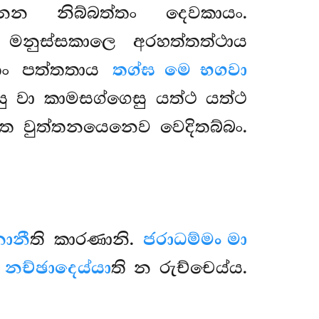
ෙන නිබ්බත්තං දෙවකායං.
 මනුස්සකාලෙ අරහත්තත්ථාය
්තං පත්තතාය
තග්ඝ මෙ භගවා
ඡසු වා කාමසග්ගෙසු යත්ථ යත්ථ
ාතෙ වුත්තනයෙනෙව වෙදිතබ්බං.
ානී
ති කාරණානි.
ජරාධම්මං මා
.
නච්ඡාදෙය්යා
ති න රුච්චෙය්ය.