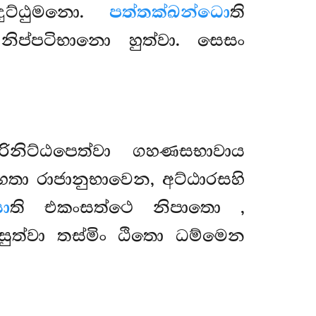
දුට්ඨුමනො.
පත්තක්ඛන්ධො
ති
නිප්පටිභානො හුත්වා. සෙසං
පරිනිට්ඨපෙත්වා ගහණසභාවාය
හතා රාජානුභාවෙන, අට්ඨාරසහි
ා
ති එකංසත්ථෙ නිපාතො
,
ත්වා තස්මිං ඨිතො ධම්මෙන