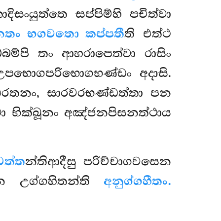
ාදිසංයුත්තෙ සප්පිම්හි පචිත්වා
ෙතං භගවතො කප්පතී
ති එත්ථ
්බම්පි තං ආහරාපෙත්වා රාසිං
ං උපභොගපරිභොගභණ්ඩං අදාසි.
්ඪරතනං, සාරවරභණ්ඩත්තා පන
ා භික්ඛූනං අඤ්ජනපිසනත්ථාය
චත්ත
න්තිආදීසු පරිච්චාගවසෙන
න උග්ගහිතන්ති
අනුග්ගහීතං.