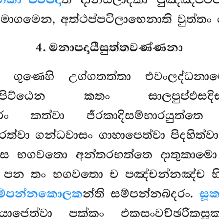
සමාගමෙන, අත්ථප්පටිලාභෙනාති වුත්තං 
4. මනාපදායීසුත්තවණ්ණනා
ි ගුණෙහි උග්ගතත්තා එවංලද්ධන
ලිපිට්ඨෙන කතං සාලපුප්ඵසද
 කත්වා ජීරකාදිසම්භාරයුත්තෙ ස
රෙත්වා ගන්ධවාසං ගාහාපෙත්වා පිදහිත්
්නස්ස භගවතො අන්තරභත්තෙ දාතුකාම
පන තං භගවතො ච පඤ්චන්නඤ්ච භික්ඛ
ම්පන්නකොලක
න්ති සම්පන්නබදරං.
සූ
ි යොජෙත්වා පක්කං එකසංවච්ඡරිකස