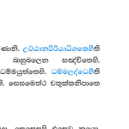
රණානි.
උට්ඨානවීරියාධිගතෙහී
ති
ි බාහුබලෙන සඤ්චිතෙහි.
 ධම්මයුත්තෙහි.
ධම්මලද්ධෙහී
ති
ි. සෙසමෙත්ථ චතුක්කනිපාතෙ
ිපදා. සෙසෙසුපි එසෙව නයො.