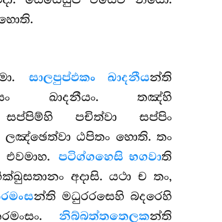
හොති.
ාමො.
සාලපුප්ඵකං ඛාදනීය
න්ති
ිසං ඛාදනීයං. තඤ්හි
ප්පිම්හි පචිත්වා සප්පිං
වා ලඤ්ඡෙත්වා ඨපිතං
හොති. තං
ො එවමාහ.
පටිග්ගහෙසි භගවා
ති
ුසතානං අදාසි. යථා ච තං,
කරමංස
න්ති මධුරරසෙහි බදරෙහි
ූකරමංසං.
නිබ්බත්තතෙලක
න්ති