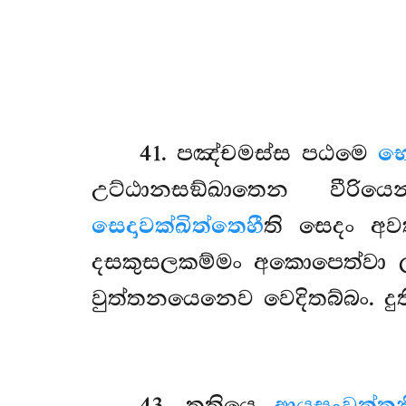
41
. පඤ්චමස්ස
පඨමෙ
භො
උට්ඨානසඞ්ඛාතෙන වීරි
සෙදාවක්ඛිත්තෙහී
ති සෙදං අවක
දසකුසලකම්මං අකොපෙත්වා ල
වුත්තනයෙනෙව වෙදිතබ්බං. දු
43
. තතියෙ
ආයුසංවත්තන