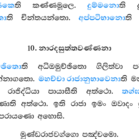
ණකෙ
ති කණ්ණමූලෙ.
දුම්මනො
ති 
තො
ති චින්තයන්තො.
අප්පටිභානො
ති 
10. නාරදසුත්තවණ්ණනා
්ඡිතො
ති අධිඔමුච්ඡිතො ගිලිත්වා 
මන්නාගතො.
මහච්චා රාජානුභාවෙනා
ති ම
 රාජිද්ධියා පායාසීති අත්ථො.
තග්ඝ
 අත්ථො. ඉති රාජා ඉමං ඔවාදං සු
ගපරායණො අහොසි.
මුණ්ඩරාජවග්ගො පඤ්චමො.