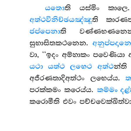
යතො
ති යස්මිං කාල
අත්ථවිනිච්ඡයඤ්ඤූ
ති කාරණත
ජප්පෙනා
ති වණ්ණභණන
සුභාසිතකථනෙන.
අනුප්පදාන
වා, ‘‘ඉදං අම්හාකං පවෙණිය
යථා යත්ථ ලභෙථ අත්ථ
න්ත
අජීරණතාදිඅත්ථං ලභෙය්ය.
ත
පරක්කමං කරෙය්ය.
කම්මං දළ
කරොමීති එවං පච්චවෙක්ඛිත්වා