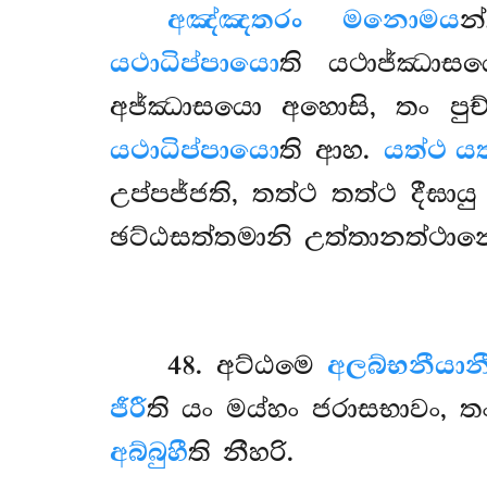
අඤ්ඤතරං මනොමය
න
යථාධිප්පායො
ති යථාජ්ඣාසය
අජ්ඣාසයො අහොසි, තං පුච්ඡ
යථාධිප්පායො
ති ආහ.
යත්ථ යත
උප්පජ්ජති, තත්ථ තත්ථ දීඝා
ඡට්ඨසත්තමානි උත්තානත්ථාන
48
. අට්ඨමෙ
අලබ්භනීයාන
ජීරී
ති යං මය්හං ජරාසභාවං, 
අබ්බුහී
ති නීහරි.