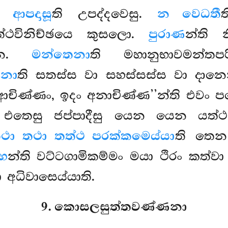
ෙ.
ආපදාසූ
ති උපද්දවෙසු.
න වෙධතී
්ථවිනිච්ඡයෙ කුසලො.
පුරාණ
න්ති 
ෙන.
මන්තෙනා
ති මහානුභාවමන්ත
ෙනා
ති සතස්ස වා සහස්සස්ස වා දාන
ා ආචිණ්ණං, ඉදං අනාචිණ්ණ’’න්ති එව
ි එතෙසු ජප්පාදීසු යෙන යෙන යත්ථ
ථා තථා තත්ථ පරක්කමෙය්යා
ති තෙන
්හ
න්ති වට්ටගාමිකම්මං මයා ථිරං කත්වා 
 අධිවාසෙය්යාති.
9. කොසලසුත්තවණ්ණනා