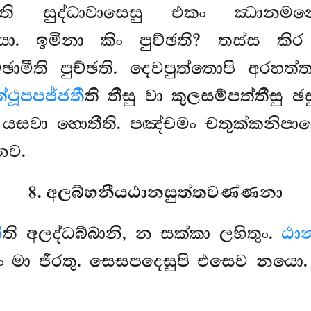
්ති සුද්ධාවාසෙසු එකං ඣානමන
ො. ඉමිනා කිං පුච්ඡති? තස්ස කිර
ාමීති පුච්ඡති. දෙවපුත්තොපි අරහත
්ථූපපජ්ජතී
ති තීසු වා කුලසම්පත්තීසු 
යු යසවා හොතීති. පඤ්චමං චතුක්කනිප
ෙව.
8. අලබ්භනීයඨානසුත්තවණ්ණනා
ී
ති අලද්ධබ්බානි, න සක්කා ලභිතුං.
ඨාන
තං මා ජීරතු. සෙසපදෙසුපි එසෙව නයො