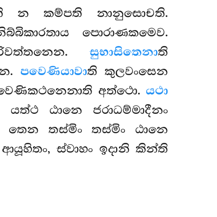
ති න කම්පති නානුසොචති.
නිබ්බිකාරතාය පොරාණකමෙව.
පරිවත්තනෙන.
සුභාසිතෙනා
ති
ෙන.
පවෙණියා
වා
ති කුලවංසෙන
ං පවෙණිකථනෙනාති අත්ථො.
යථා
 යත්ථ ඨානෙ ජරාධම්මාදීනං
 තෙන තස්මිං තස්මිං ඨානෙ
ආයූහිතං, ස්වාහං ඉදානි කින්ති