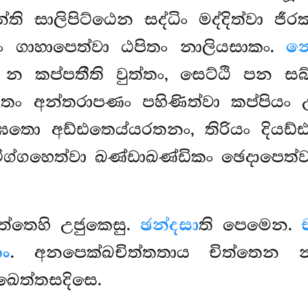
න්ති සාලිපිට්ඨෙන සද්ධිං මද්දිත්වා ජීරක
 ගාහාපෙත්වා ඨපිතං නාලියසාකං.
න
ි න කප්පතීති වුත්තං, සෙට්ඨි පන සබ
 තං අන්තරාපණං පහිණිත්වා කප්පිය
ඝතො අඩ්ඪතෙය්යරතනං, තිරියං දියඩ
ිග්ගහෙත්වා ඛණ්ඩාඛණ්ඩිකං ඡෙදාපෙත්ව
ත්තෙහි උජුකෙසු.
ඡන්දසා
ති පෙමෙන.
තං
. අනපෙක්ඛචිත්තතාය චිත්තෙන 
ඛෙත්තසදිසෙ.