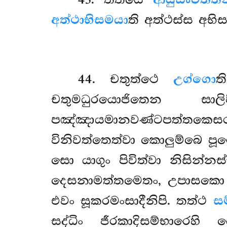
අත්ථාභිසමයා
ති අත්ථස්ස අභි
44
. චතුත්ථෙ
උග්ගො
ත
චතුමධුරයොජිතෙන සා
පඤ්ඤායමානවණ්ටපත්තකෙසරං
විනිවත්තෙත්වා කොලුම්බෙ පූ
සො යාගුං පිවිත්වා නිසින
දෙසනාමත්තමෙතං, උපාසකො 
එවං සූකරමංසාදීනිපි. තත්ථ
ස
සද්ධිං ජීරකාදිසම්භාරෙහ