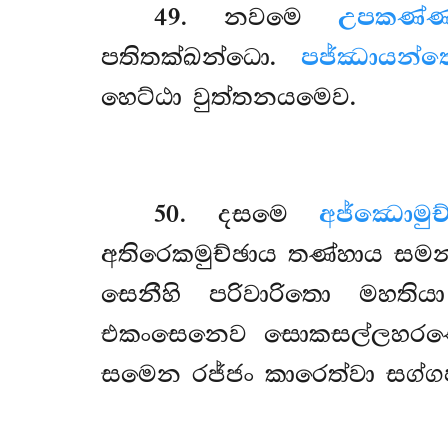
49
. නවමෙ
උපකණ්
පතිතක්ඛන්ධො.
පජ්ඣායන්
හෙට්ඨා වුත්තනයමෙව.
50
. දසමෙ
අජ්ඣොමුච
අතිරෙකමුච්ඡාය තණ්හාය ස
සෙනීහි පරිවාරිතො මහතියා
එකංසෙනෙව සොකසල්ලහරණොති
සමෙන රජ්ජං කාරෙත්වා සග්