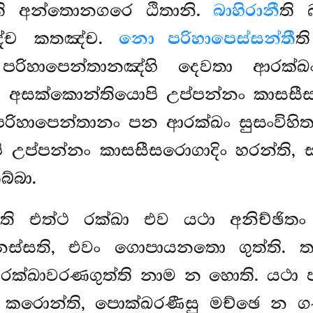
ති අන්තොනගරෙ ඨිතානි.
බාහිරානී
ති 
නඤ්ච කතඤ්ච.
නො පරිහාපෙස්සන්තී
ත
ං පරිහාපෙන්තානඤ්හි දෙවතා ආරක්
තුං අසක්කොන්තියොපි උප්පන්නං කාසසීස
රිහාපෙන්තානං පන ආරක්ඛං සුසංවිහිතං
 උප්පන්නං කාසසීසරොගාදිං හරන්ති, 
බ්බා.
ී
ති එත්ථ රක්ඛා එව යථා අනිච්ඡි
ස්සති, එවං ගොපායනතො ගුත්ති. ත
ා රක්ඛාවරණගුත්ති නාම න හොති. යථා
න
කරොන්ති, පොක්ඛරණීසු මච්ඡෙ න ගණ