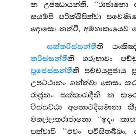
න උජ්ඣායන්ති. ‘‘රාජානො ප
සයම්පි පරික්ඛිපිත්වා පවෙ
දොසො නත්ථි, අම්හාකංයෙව දො
සක්කරිස්සන්තී
ති යංකිඤ
කරිස්සන්තී
ති ගරුභාවං පච්ච
පූජෙස්සන්තී
ති පච්චයපූජාය ප
උපට්ඨානං ගන්ත්වා තෙසං කථ
රාජූනං සක්කාරාදීනි න කර
විස්සට්ඨා අනොවදියමානා ක
මහල්ලකරාජානො ‘‘ඉදං කාතබ
පත්වාපි ‘‘එවං පවිසිතබ්බං