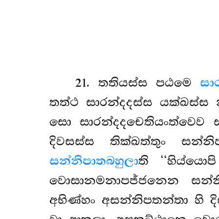
21
. තතියස්ස පඨමෙ
සා
තත්ථ සාරන්දදස්ස යක්ඛස්ස 
සො සාරන්දදචෙතියංත්වෙව
දිවසස්ස තික්ඛත්තුං සන්න
සන්නිපාතබහුලා
ති ‘‘හිය්යොප
වොසානමනාපජ්ජනෙන සන්න
අභිණ්හං අසන්නිපතන්තා හි 