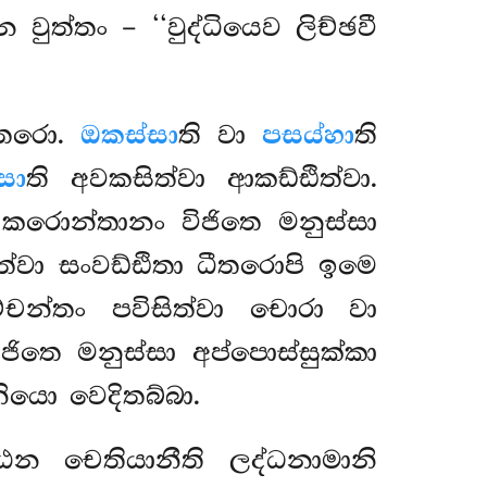
ුත්තං – ‘‘වුද්ධියෙව ලිච්ඡවී
ධීතරො.
ඔකස්සා
ති වා
පසය්හා
ති
සා
ති අවකසිත්වා ආකඩ්ඪිත්වා.
 කරොන්තානං විජිතෙ මනුස්සා
ත්වා සංවඩ්ඪිතා ධීතරොපි ඉමෙ
චන්තං පවිසිත්වා චොරා වා
ිජිතෙ
මනුස්සා අප්පොස්සුක්කා
ියො වෙදිතබ්බා.
්ඨෙන චෙතියානීති ලද්ධනාමානි