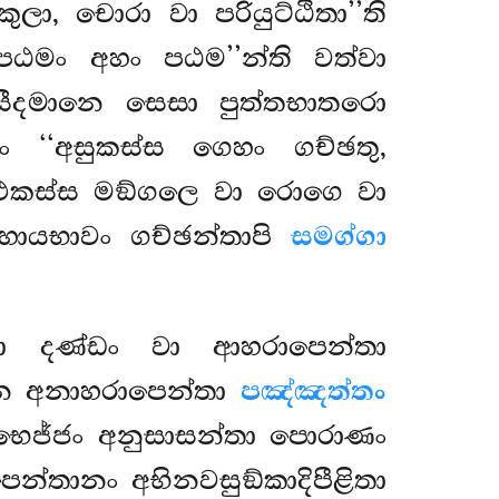
ා, චොරා වා පරියුට්ඨිතා’’ති
ං පඨමං අහං පඨම’’න්ති වත්වා
ඔසීදමානෙ සෙසා පුත්තභාතරො
 ‘‘අසුකස්ස ගෙහං ගච්ඡතු,
ි එකස්ස මඞ්ගලෙ වා රොගෙ වා
හායභාවං ගච්ඡන්තාපි
සමග්ගා
වා දණ්ඩං වා ආහරාපෙන්තා
 අනාහරාපෙන්තා
පඤ්ඤත්තං
ජභෙජ්ජං අනුසාසන්තා පොරාණං
්තානං අභිනවසුඞ්කාදිපීළිතා