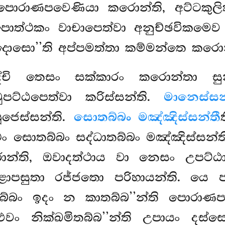
ොරාණපවෙණියා කරොන්ති, අට්ටකුලික
ණිපොත්ථකං වාචාපෙත්වා අනුච්ඡවිකමෙ
සො’’ති අප්පමත්තා කම්මන්තෙ කරොන්ති
්චි තෙසං සක්කාරං කරොන්තා සු
ුපට්ඨපෙත්වා කරිස්සන්ති.
මානෙස්සන
ූජෙස්සන්ති.
සොතබ්බං මඤ්ඤිස්සන්තී
ං සොතබ්බං සද්ධාතබ්බං මඤ්ඤිස්සන්
ොන්ති, ඔවාදත්ථාය වා නෙසං උපට්
ීළාපසුතා රජ්ජතො පරිහායන්ති. යෙ 
්බං ඉදං න කාතබ්බ’’න්ති පොරාණපව
, එවං නික්ඛමිතබ්බ’’න්ති උපායං දස්