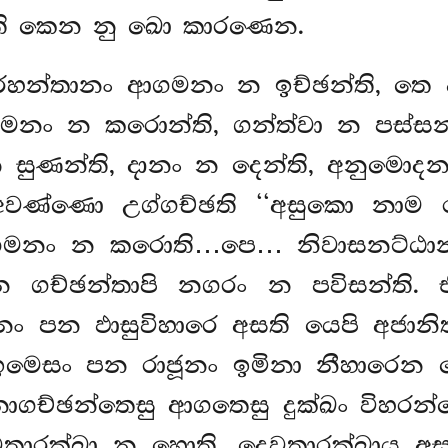
ති කෙන නු ඛො කාරණෙන.
හන්තානං ආගමනං න ඉච්ඡන්ති, තෙ අස
්ගමනං න කරොන්ති, ගන්ත්වා න පස්සන්
න සුණන්ති, දානං න දෙන්ති, අනුමොද
අවණ්ණො උග්ගච්ඡති ‘‘අසුකො නාම ර
්ගමනං න කරොති…පෙ… නිවාසනට්ඨානං 
ෙන ගච්ඡන්තාපි නගරං න පවිසන්ති.
න ඵාසුවිහාරෙ අසති යෙපි අජානිත්
මෙසං පන රාජූනං ඉමිනා නීහාරෙන කෙ 
නාගච්ඡන්තෙසු ආගතෙසු දුක්ඛං විහර
තාරක්ඛා න හොති, දෙවතාරක්ඛාය
අස