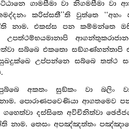
ට්ඨානෙ ගාමසීමා වා නිගමසීමා වා ආකුල
තමද්දනං කරිස්සතී’’ති වුත්තෙ ‘‘අහ
හන්ති නාම. එකස්ස පන කම්මන්තෙ 
 උපත්ථම්භයමානාපි ආගන්තුකරාජානං
අවත්වා සබ්බෙ එකතො සඞ්ගණ්හන්තාප
සුඛදුක්ඛෙ උප්පන්නෙ සබ්බෙ තත්ථ ස
.
ු පුබ්බෙ අකතං සුඞ්කං වා බලිං 
නාම. පොරාණපවෙණියා ආගතමෙව පන
හෙත්වා දස්සිතෙ අවිචිනිත්වා ඡෙජ්
න්ති නාම. තෙසං අපඤ්ඤත්තං පඤ්ඤාපෙන