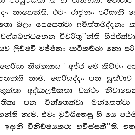
 පරියුට්ඨිතා’’ති න ජානන්ති. චොරාපි
දං නාසෙන්ති. එවං රාජූනං පරිහානි
තො බලං පෙසෙත්වා අමිත්තමද්දනං කර
්ගබන්ධනෙන විචරිතු’’න්ති භිජ්ජිත්වා 
ෙව ලිච්ඡවී වජ්ජීනං පාටිකඞ්ඛා නො පරිහ
භෙරියා නිග්ගතාය ‘‘අජ්ජ මෙ කිච්චං අත්
න්ති නාම. භෙරිසද්දං පන සුත්වාව භ
්ධභුත්තා අද්ධාලඞ්කතා වත්ථං නිවා
තිතා පන චින්තෙත්වා මන්තෙත්ව
හන්ති නාම. එවං වුට්ඨිතෙසු හි යෙ ප
ා, ඉදානි විනිච්ඡයකථා භවිස්සතී’’ති