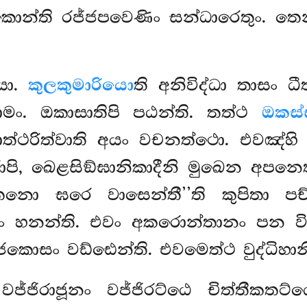
න්ති රජ්ජපවෙණිං සන්ධාරෙතුං. තෙන ව
යො.
කුලකුමාරියො
ති අනිවිද්ධා තාසං 
මං. ඔකාසාතිපි පඨන්ති. තත්ථ
ඔකස්
ොත්ථරිත්වාති අයං වචනත්ථො. එවඤ්හි
පි, ඛෙළසිඞ්ඝානිකාදීනි මුඛෙන අපනෙ
නො ඝරෙ වාසෙන්තී’’ති කුපිතා පච්
දං හනන්ති. එවං අකරොන්තානං පන ව
කොසං වඩ්ඪෙන්ති. එවමෙත්ථ වුද්ධිහාන
 වජ්ජිරාජූනං වජ්ජිරට්ඨෙ චිත්තීකතට