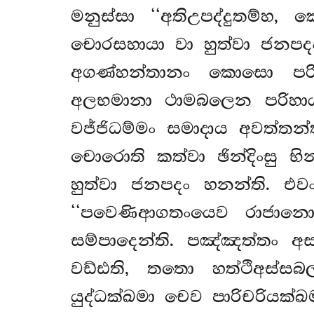
මනුස්සා ‘‘අතිඋපද්දුතම්හ,
චොරසහායා වා හුත්වා ජනපදං
අගණ්හන්තානං කොසො පරිහ
අලභමානා ථාමබලෙන පරිහායන
වජ්ජිධම්මං සමාදාය අවත්තන
චොරොති
කත්වා ඡින්දිංසු භ
හුත්වා ජනපදං හනන්ති. එ
‘‘පවෙණිආගතංයෙව රාජානො ක
සම්පාදෙන්ති. පඤ්ඤත්තං අ
වඩ්ඪති, තතො හත්ථිඅස්ස
යුද්ධක්ඛමා චෙව පාරිචරියක