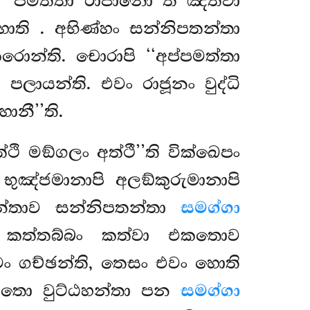
 ‘‘පමත්තා රාජානො’’ති ඤත්වා
 හොති
. අභිණ්හං සන්නිපතන්තා
ොන්ති. චොරාපි ‘‘අප්පමත්තා
පලායන්ති. එවං රාජූනං වුද්ධි
ානී’’ති.
ථි මඞ්ගලං අත්ථී’’ති වික්ඛෙපං
ුඤ්ජමානාපි අලඞ්කුරුමානාපි
සෙන්තාව සන්නිපතන්තා
සමග්ගා
ා කත්තබ්බං කත්වා එකතොව
ඨමං ගච්ඡන්ති, තෙසං එවං හොති
. එකතො වුට්ඨහන්තා පන
සමග්ගා