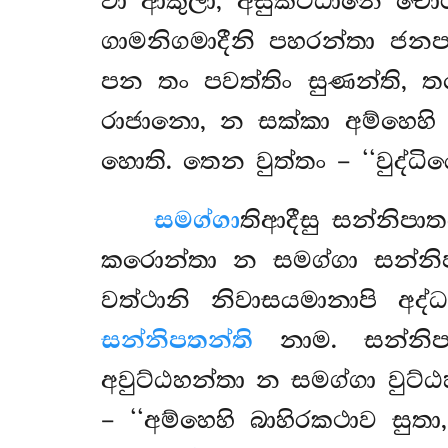
වා ආකුලා, අසුකට්ඨානෙ චොරා
ගාමනිගමාදීනි පහරන්තා ජනප
පන තං පවත්තිං සුණන්ති, ත
රාජානො, න සක්කා අම්හෙහි වග
හොති. තෙන වුත්තං – ‘‘වුද්ධිය
සමග්ගා
තිආදීසු සන්නිපාත
කරොන්තා න සමග්ගා සන්නිපත
වත්ථානි නිවාසයමානාපි අද
සන්නිපතන්ති
නාම. සන්නිප
අවුට්ඨහන්තා න සමග්ගා වුට්ඨ
– ‘‘අම්හෙහි බාහිරකථාව සුත