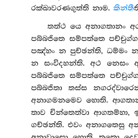
රක්ඛාවරණගුත්ති නාම.
කින්තී
තත්ථ යෙ අනාගතානං අර
පබ්බජිතෙ සම්පත්තෙ පච්චුග
පඤ්හං න පුච්ඡන්ති, ධම්මං 
න සංවිදහන්ති. අථ නෙසං 
පබ්බජිතෙ සම්පත්තෙ පච්චුග
පබ්බජිතා තස්ස නගරද්වාර
අනාගමනමෙව හොති. ආගතානං ප
තාව චින්තෙත්වා ආගතම්හා, ඉ
ගච්ඡන්ති. එවං අනාගතෙසු අ
අනාවාසො හොති. තතො දෙව