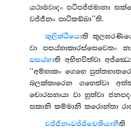
යථාඔවාදං පටිපජ්ජමානා සක්කො
වජ්ජීනං පාටිකඞ්ඛා’’ති.
කුලිත්ථියො
ති කුලඝරණි
වා පසය්හාකාරස්සෙවෙතං නා
පසය්හා
ති අභිභවිත්වා අජ්ඣ
‘‘අම්හාකං ගෙහෙ පුත්තභාතරො
බලක්කාරෙන ගහෙත්වා අත්ත
චොරසහායා වා හුත්වා ජනප
සකානි කම්මානි කරොන්තා රාජ
වජ්ජීනං
වජ්ජිචෙතියානී
ති