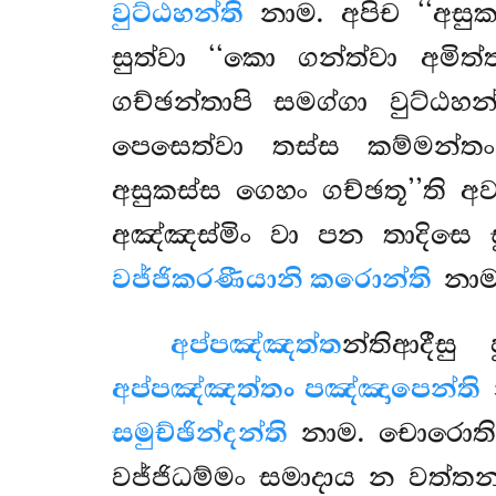
වුට්ඨහන්ති
නාම. අපිච ‘‘අසුක
සුත්වා ‘‘කො ගන්ත්වා අමිත්
ගච්ඡන්තාපි සමග්ගා වුට්ඨ
පෙසෙත්වා තස්ස කම්මන්තං
අසුකස්ස ගෙහං ගච්ඡතූ’’ති 
අඤ්ඤස්මිං වා පන තාදිසෙ 
වජ්ජිකරණීයානි කරොන්ති
නාම
අප්පඤ්ඤත්ත
න්තිආදීස
අප්පඤ්ඤත්තං පඤ්ඤාපෙන්ති
සමුච්ඡින්දන්ති
නාම. චොරොති ග
වජ්ජිධම්මං සමාදාය න වත්ත