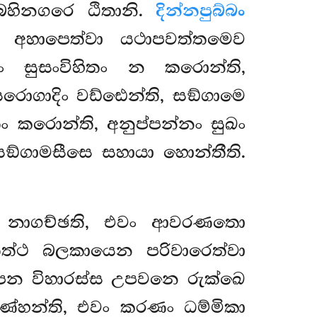
බහිනගරෙ ඨිතානි.
දින්නපුබ්බං
ි අහාපෙත්වා යථාපවත්තමෙව
ඛං සුසංවිහිතං න කරොන්ති,
රොගාදිං වඩ්ඪෙන්ති, සඞ්ගාමෙ
 කරොන්ති, අනුප්පන්නං සුඛං
සඞ්ගාමසීසෙ සහායා හොන්තීති.
තං නාගච්ඡති, එවං ආවරණතො
ත්ථ බලකායෙන පරිවාරෙත්වා
 පන විහාරස්ස උපවනෙ රුක්ඛෙ
්හන්ති, එවං කරණං ධම්මිකා