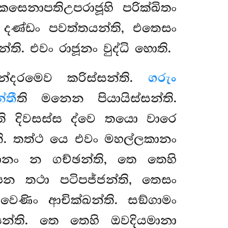
සෙනාපතිඋපරාජූහි පරික්ඛිතං
ව
දණ්ඩං පවත්තයන්ති, එතෙසං
. එවං රාජූනං වුද්ධි හොති.
න්දරමෙව කරිස්සන්ති.
ගරුං
්තී
ති මනෙන පියායිස්සන්ති.
ති දිවසස්ස ද්වෙ තයො වාරෙ
ති. තත්ථ යෙ එවං මහල්ලකානං
ඨානං න ගච්ඡන්ති, තෙ තෙහි
පන තථා පටිපජ්ජන්ති, තෙසං
ෙණිං ආචික්ඛන්ති. සඞ්ගාමං
සෙන්ති. තෙ තෙහි ඔවදියමානා