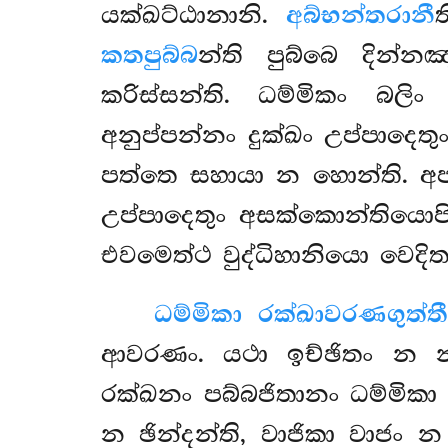
යක්ඛට්ඨානානි.
අබ්භන්තරානී
කතපුබ්බ
න්ති පුබ්බෙ දින්
කරිස්සන්ති. ධම්මිකං බලි
අනුප්පන්නං දුක්ඛං උප්පාදෙ
පත්තෙ සහායා න හොන්ති. අප
උප්පාදෙතුං අසක්කොන්තියොපි
එවමෙත්ථ වුද්ධිහානියො වෙදිත
ධම්මිකා රක්ඛාවරණගුත්ත
ආවරණං. යථා ඉච්ඡිතං න න
රක්ඛනං පබ්බජිතානං ධම්මික
න ඡින්දන්ති, වාජිකා වාජං 