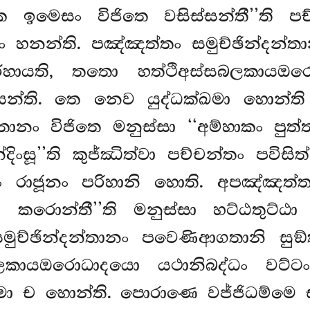
 කෙ ඉමෙසං විජිතෙ වසිස්සන්තී’’ති ප
 හනන්ති. පඤ්ඤත්තං සමුච්ඡින්දන්තා
ායති, තතො හත්ථිඅස්සබලකායඔරො
්ති. තෙ නෙව යුද්ධක්ඛමා හොන්ති
්තානං විජිතෙ මනුස්සා ‘‘අම්හාකං පු
ින්දිංසූ’’ති කුජ්ඣිත්වා පච්චන්තං පව
වං රාජූනං පරිහානි හොති. අපඤ්ඤ
රොන්තී’’ති මනුස්සා හට්ඨතුට්ඨා 
සමුච්ඡින්දන්තානං පවෙණිආගතානි සු
බලකායඔරොධාදයො යථානිබද්ධං වට්ට
්ඛමා ච හොන්ති. පොරාණෙ වජ්ජිධම්මෙ