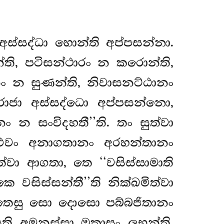
්සද්ධා හොන්ති අප්පසන්නා.
ති, පටිසන්ථාරං න කරොන්ති,
නං න සුණන්ති, නිවාසනට්ඨානං
ාජා අස්සද්ධො අප්පසන්නො,
න සංවිදහතී’’ති. තං සුත්වා
 එවං අනාගතානං අරහන්තානං
වා ආගතා, තෙ ‘‘වසිස්සාමාති
වසිස්සන්තී’’ති නික්ඛමිත්වා
න්තෙසු සො දොසො පබ්බජිතානං
ති අමනුස්සා ඔකාසං
ලභන්ති,