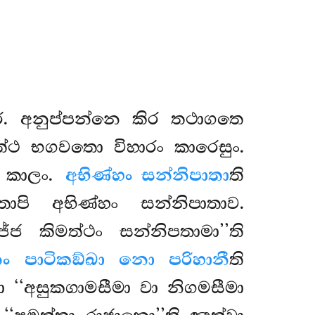
ෙ. අනුප්පන්නෙ කිර තථාගතෙ
ත්ථ භගවතො විහාරං කාරෙසුං.
 කාලං.
අභිණ්හං සන්නිපාතා
ති
තාපි අභිණ්හං සන්නිපාතාව.
ජ්ජ කිමත්ථං සන්නිපතාමා’’ති
ජීනං පාටිකඞ්ඛා නො පරිහානී
ති
‘‘අසුකගාමසීමා වා නිගමසීමා