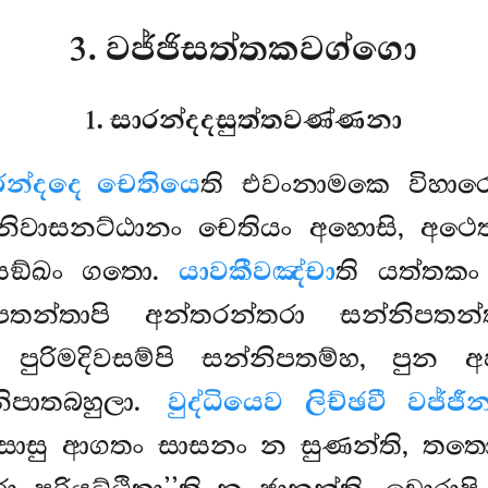
3. වජ්ජිසත්තකවග්ගො
1. සාරන්දදසුත්තවණ්ණනා
රන්දදෙ චෙතියෙ
ති එවංනාමකෙ විහාර
නිවාසනට්ඨානං චෙතියං අහොසි, අථෙ
 සඞ්ඛං ගතො.
යාවකීවඤ්චා
ති යත්තකං
ිපතන්තාපි අන්තරන්තරා සන්නිපතන්
ි පුරිමදිවසම්පි සන්නිපතම්හ, පුන අ
ිපාතබහුලා.
වුද්ධියෙව ලිච්ඡවී වජ්
දිසාසු ආගතං සාසනං න සුණන්ති, තතො 