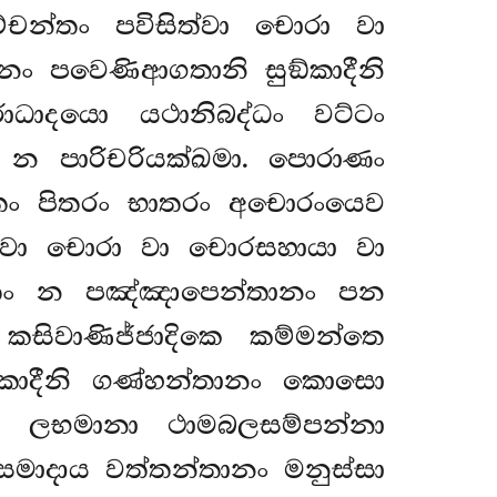
ච්චන්තං පවිසිත්වා චොරා වා
නං පවෙණිආගතානි සුඞ්කාදීනි
ධාදයො යථානිබද්ධං වට්ටං
 න පාරිචරියක්ඛමා. පොරාණං
ත්තං පිතරං භාතරං අචොරංයෙව
ිසිත්වා චොරා වා චොරසහායා වා
ත්තං න පඤ්ඤාපෙන්තානං පන
කසිවාණිජ්ජාදිකෙ කම්මන්තෙ
ඞ්කාදීනි ගණ්හන්තානං කොසො
ං ලභමානා ථාමබලසම්පන්නා
සමාදාය වත්තන්තානං මනුස්සා