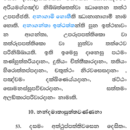
අරියමග්ගඤ්ච නිබ්බත්තෙත්වා ඣානෙන තත්ථ
උපපජ්ජති.
අනාගාමී හොතී
ති ඣානානාගාමී නාම
හොති.
අනාගන්තා ඉත්ථත්ත
න්ති පුන ඉත්ථභාවං
න ආගන්තා, උපරූපපත්තිකො
වා
තත්රූපපත්තිකො වා හුත්වා තත්ථෙව
පරිනිබ්බායති. ඉති ඉමෙසු දානෙසු පඨමං
තණ්හුත්තරියදානං, දුතියං චිත්තීකාරදානං, තතියං
හිරොත්තප්පදානං, චතුත්ථං නිරවසෙසදානං
,
පඤ්චමං දක්ඛිණෙය්යදානං, ඡට්ඨං
සොමනස්සුපවිචාරදානං, සත්තමං
අලඞ්කාරපරිවාරදානං නාමාති.
10. නන්දමාතාසුත්තවණ්ණනා
. දසමං අත්ථුප්පත්තිවසෙන දෙසිතං.
53