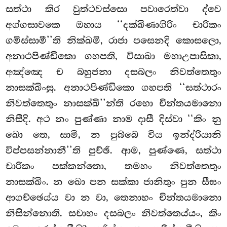
සත්ථා කිර වුත්ථවස්සො පවාරෙත්වා ද්වෙ
අග්ගසාවකෙ ඔහාය ‘‘දක්ඛිණාගිරිං චාරිකං
ගමිස්සාමී’’ති නික්ඛමි, රාජා පසෙනදි කොසලො,
අනාථපිණ්ඩිකො ගහපති, විසාඛා මහාඋපාසිකා,
අඤ්ඤෙ ච බහුජනා දසබලං නිවත්තෙතුං
නාසක්ඛිංසු. අනාථපිණ්ඩිකො ගහපති ‘‘සත්ථාරං
නිවත්තෙතුං නාසක්ඛි’’න්ති රහො චින්තයමානො
නිසීදි. අථ නං පුණ්ණා නාම දාසී දිස්වා ‘‘කිං නු
ඛො තෙ, සාමි, න පුබ්බෙ විය ඉන්ද්රියානි
විප්පසන්නානී’’ති පුච්ඡි. ආම, පුණ්ණෙ, සත්ථා
චාරිකං පක්කන්තො, තමහං නිවත්තෙතුං
නාසක්ඛිං. න ඛො පන සක්කා ජානිතුං පුන සීඝං
ආගච්ඡෙය්ය වා න වා, තෙනාහං චින්තයමානො
නිසින්නොති. සචාහං දසබලං නිවත්තෙය්යං, කිං