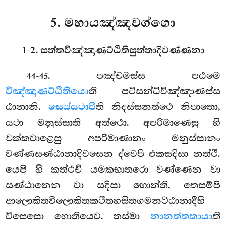
5. මහායඤ්ඤවග්ගො
1-2. සත්තවිඤ්ඤාණට්ඨිතිසුත්තාදිවණ්ණනා
. පඤ්චමස්ස
පඨමෙ
44-45
විඤ්ඤාණට්ඨිතියො
ති පටිසන්ධිවිඤ්ඤාණස්ස
ඨානානි.
සෙය්යථාපී
ති නිදස්සනත්ථෙ නිපාතො,
යථා මනුස්සාති අත්ථො. අපරිමාණෙසු හි
චක්කවාළෙසු අපරිමාණානං මනුස්සානං
වණ්ණසණ්ඨානාදිවසෙන ද්වෙපි එකසදිසා නත්ථි.
යෙපි හි කත්ථචි යමකභාතරො වණ්ණෙන වා
සණ්ඨානෙන වා සදිසා හොන්ති, තෙසම්පි
ආලොකිතවිලොකිතකථිතහසිතගමනට්ඨානාදීහි
විසෙසො හොතියෙව. තස්මා
නානත්තකායා
ති