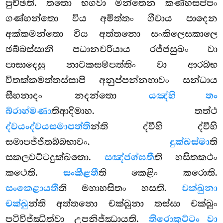
පුච්ඡති. තතො භගවා මන්තෙන කණ්හසප්පං
ගණ්හන්තො විය අමිත්තං ගීවාය පාදෙන
අක්කමන්තො විය අත්තනො සංකිලෙසකාලෙ
ඡබ්බස්සානි පධානචරියාය රජ්ජසුඛං වා
පාසාදෙසු නාටකසම්පත්තිං වා ආරබ්භ
විතක්කමත්තස්සාපි අනුප්පන්නභාවං සන්ධාය
සීහනාදං නදන්තො
යඤ්හි තං
බ්රාහ්මණා
තිආදිමාහ. තත්ථ
ද්වයංද්වයසමාපත්ති
න්ති ද්වීහි ද්වීහි
සමාපජ්ජිතබ්බභාවං.
දුක්ඛස්මා
ති
සකලවට්ටදුක්ඛතො.
සඤ්ජග්ඝතී
ති හසිතකථං
කථෙති.
සංකීළතී
ති කෙළිං කරොති.
සංකෙළායතී
ති මහාහසිතං හසති.
චක්ඛුනා
චක්ඛු
න්ති අත්තනො චක්ඛුනා තස්සා චක්ඛුං
පටිවිජ්ඣිත්වා උපනිජ්ඣායති.
තිරොකුට්ටං වා