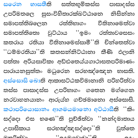
සරෙන භාසතී
ති සත්තභූමිකස්ස පාසාදස්ස
උපරිමතලෙ සුසංවිහිතාරක්ඛට්ඨානෙ නිසින්නා
සමාපත්තිබලෙන රත්තිභාගං වීතිනාමෙත්වා
සමාපත්තිතො වුට්ඨාය ‘‘ඉමං රත්තාවසෙසං
කතරාය රතියා වීතිනාමෙස්සාමී’’ති චින්තෙත්වා
‘‘ධම්මරතියා’’ති කතසන්නිට්ඨානා තීණි ඵලානි
පත්තා අරියසාවිකා අඩ්ඪතෙය්යගාථාසතපරිමාණං
පාරායනසුත්තං මධුරෙන සරභඤ්ඤෙන භාසති.
අස්සොසි ඛො
ති ආකාසට්ඨකවිමානානි පරිහරිත්වා
තස්ස පාසාදස්ස උපරිභාගං ගතෙන මග්ගෙන
නරවාහනයානං ආරුය්හ ගච්ඡමානො අස්සොසි.
කථාපරියොසානං ආගමයමානො අට්ඨාසී
ති ‘‘කිං
සද්දො එස භණෙ’’ති පුච්ඡිත්වා ‘‘නන්දමාතාය
උපාසිකාය සරභඤ්ඤසද්දො’’ති වුත්තෙ