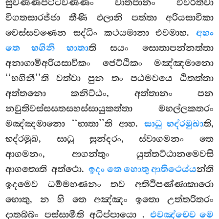
සුවණ්ණපට්ටවණ්ණං වාතපානං විවරිත්වා
විගතසාරජ්ජා තීණි ඵලානි පත්තා අරියසාවිකා
වෙස්සවණෙන සද්ධිං කථයමානා එවමාහ.
අහං
තෙ භගිනි භාතා
ති සයං සොතාපන්නත්තා
අනාගාමිඅරියසාවිකං ජෙට්ඨිකං මඤ්ඤමානො
‘‘භගිනී’’ති වත්වා පුන තං පඨමවයෙ ඨිතත්තා
අත්තනො කනිට්ඨං, අත්තානං පන
නවුතිවස්සසතසහස්සායුකත්තා මහල්ලකතරං
මඤ්ඤමානො ‘‘භාතා’’ති ආහ.
සාධු භද්රමුඛා
ති,
භද්රමුඛ, සාධු සුන්දරං, ස්වාගමනං තෙ
ආගමනං, ආගන්තුං යුත්තට්ඨානමෙවසි
ආගතොති අත්ථො.
ඉදං තෙ හොතු ආතිථෙය්ය
න්ති
ඉදමෙව ධම්මභණනං තව අතිථිපණ්ණාකාරො
හොතු, න හි තෙ අඤ්ඤං ඉතො උත්තරිතරං
දාතබ්බං පස්සාමීති අධිප්පායො
.
එවඤ්චෙව මෙ