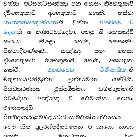
වුත්තා. පටිසන්ධිසඤ්ඤා පන නෙසං තිහෙතුකාපි
ද්විහෙතුකාපි අහෙතුකාපි හොති. තස්මා
නානත්තසඤ්ඤිනො
ති වුත්තා.
එකච්චෙ ච
දෙවා
ති ඡ කාමාවචරදෙවා. තෙසු හි කෙසඤ්චි
කායො නීලො හොති, කෙසඤ්චි
පීතකාදිවණ්ණො. සඤ්ඤා පන තෙසං
ද්විහෙතුකාපි තිහෙතුකාපි හොති, අහෙතුකා
නත්ථි.
එකච්චෙ
ච විනිපාතිකා
ති
චතුඅපායවිනිමුත්තා උත්තරමාතා යක්ඛිනී,
පියඞ්කරමාතා, ඵුස්සමිත්තා, ධම්මගුත්තාති
එවමාදිකා අඤ්ඤෙ ච වෙමානිකා පෙතා.
එතෙසඤ්හි
පීතඔදාතකාළමඞ්ගුරච්ඡවිසාමවණ්ණාදිවසෙන
චෙව කිස ථූලරස්සදීඝවසෙන ච කායො නානා
හොති, මනුස්සානං විය