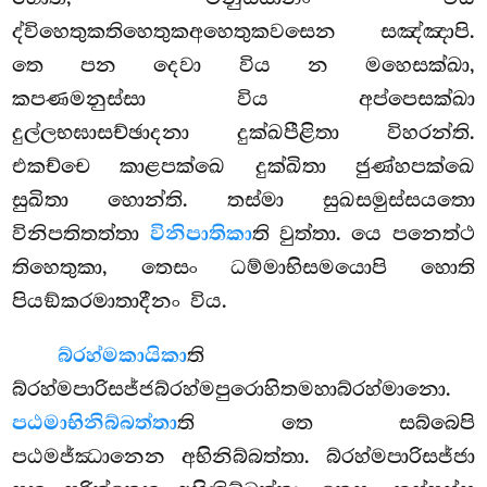
ද්විහෙතුකතිහෙතුකඅහෙතුකවසෙන සඤ්ඤාපි.
තෙ පන දෙවා විය න මහෙසක්ඛා,
කපණමනුස්සා විය අප්පෙසක්ඛා
දුල්ලභඝාසච්ඡාදනා දුක්ඛපීළිතා විහරන්ති.
එකච්චෙ කාළපක්ඛෙ දුක්ඛිතා ජුණ්හපක්ඛෙ
සුඛිතා හොන්ති. තස්මා සුඛසමුස්සයතො
විනිපතිතත්තා
විනිපාතිකා
ති වුත්තා. යෙ පනෙත්ථ
තිහෙතුකා, තෙසං ධම්මාභිසමයොපි හොති
පියඞ්කරමාතාදීනං විය.
බ්රහ්මකායිකා
ති
බ්රහ්මපාරිසජ්ජබ්රහ්මපුරොහිතමහාබ්රහ්මානො.
පඨමාභිනිබ්බත්තා
ති තෙ සබ්බෙපි
පඨමජ්ඣානෙන අභිනිබ්බත්තා. බ්රහ්මපාරිසජ්ජා