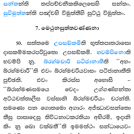
සන්ත
න්ති තප්පච්චනීකකිලෙසෙහි සන්තං.
සුවිමුත්ත
න්ති පඤ්චහි විමුත්තීහි සුට්ඨු විමුත්තං.
7. මෙථුනසුත්තවණ්ණනා
. සත්තමෙ
උපසඞ්කමී
ති භුත්තපාතරාසො
50
දාසකම්මකරපරිවුතො උපසඞ්කමි.
භවම්පිනො
ති
භවම්පි නු.
බ්රහ්මචාරී පටිජානාතී
ති ‘‘අහං
බ්රහ්මචාරී’’ති එවං බ්රහ්මචරියවාසං පටිජානාතීති
පුච්ඡති. එවං කිරස්ස අහොසි –
‘‘බ්රාහ්මණසමයෙ වෙදං උග්ගණ්හන්තා
අට්ඨචත්තාලීස වස්සානි බ්රහ්මචරියං චරන්ති.
සමණො පන ගොතමො අගාරං අජ්ඣාවසන්තො
තීසු පාසාදෙසු තිවිධනාටකරතියා අභිරමි, ඉදානි
කිං නු ඛො වක්ඛතී’’ති ඉමමත්ථං සන්ධායෙවං