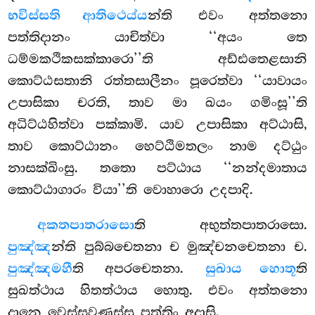
භවිස්සති ආතිථෙය්ය
න්ති එවං අත්තනො
පත්තිදානං යාචිත්වා ‘‘අයං තෙ
ධම්මකථිකසක්කාරො’’ති අඩ්ඪතෙළසානි
කොට්ඨසතානි රත්තසාලීනං පූරෙත්වා ‘‘යාවායං
උපාසිකා චරති, තාව මා ඛයං ගමිංසූ’’ති
අධිට්ඨහිත්වා පක්කාමි. යාව උපාසිකා අට්ඨාසි,
තාව කොට්ඨානං හෙට්ඨිමතලං
නාම දට්ඨුං
නාසක්ඛිංසු. තතො පට්ඨාය ‘‘නන්දමාතාය
කොට්ඨාගාරං වියා’’ති වොහාරො උදපාදි.
අකතපාතරාසො
ති අභුත්තපාතරාසො.
පුඤ්ඤ
න්ති පුබ්බචෙතනා ච මුඤ්චනචෙතනා ච.
පුඤ්ඤමහී
ති අපරචෙතනා.
සුඛාය හොතූ
ති
සුඛත්ථාය හිතත්ථාය හොතු. එවං අත්තනො
දානෙ වෙස්සවණස්ස පත්තිං අදාසි.