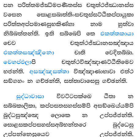
පන පරිත්තමජ්ඣිමපණීතස්ස චතුත්ථජ්ඣානස්ස
වසෙන සොළසබාත්තිංසචතුස්සට්ඨිකප්පායුකා
පරිත්තඅප්පමාණසුභකිණ්හා නාම හුත්වා
නිබ්බත්තන්ති. ඉති සබ්බෙපි
තෙ
එකත්තකායා
චෙව චතුත්ථජ්ඣානසඤ්ඤාය
එකත්තසඤ්ඤිනො
චාති වෙදිතබ්බා.
වෙහප්ඵලා
පි චතුත්ථවිඤ්ඤාණට්ඨිතිමෙව
භජන්ති.
අසඤ්ඤසත්තා
විඤ්ඤාණාභාවා එත්ථ
සඞ්ගහං න ගච්ඡන්ති, සත්තාවාසෙසු ගච්ඡන්ති.
සුද්ධාවාසා
විවට්ටපක්ඛෙ ඨිතා න
සබ්බකාලිකා, කප්පසතසහස්සම්පි අසඞ්ඛෙය්යම්පි
බුද්ධසුඤ්ඤෙ ලොකෙ න උප්පජ්ජන්ති.
සොළසකප්පසහස්සඅබ්භන්තරෙ බුද්ධෙසු
උප්පන්නෙසුයෙව උප්පජ්ජන්ති.