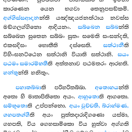
කාරණෙන යෙන භගවා තෙනුපසඞ්කමි.
අග්ගිස්ස
ආදාන
න්ති යඤ්ඤයජනත්ථාය නවස්ස
මඞ්ගලග්ගිනො ආදියනං.
සබ්බෙන සබ්බ
න්ති
සබ්බෙන සුතෙන සබ්බං සුතං සමෙති සංසන්දති,
එකසදිසං හොතීති දස්සෙති.
සත්ථානී
ති
විහිංසනට්ඨෙන සත්ථානි වියාති සත්ථානි.
සයං
පඨමං සමාරම්භතී
ති අත්තනාව පඨමතරං ආරභති.
හන්තු
න්ති හනිතුං.
පහාතබ්බා
ති පරිහරිතබ්බා.
අතොහය
න්ති
අතො හි මාතාපිතිතො අයං.
ආහුතො
ති ආගතො.
සම්භූතො
ති උප්පන්නො.
අයං වුච්චති, බ්රාහ්මණ,
ගහපතග්ගී
ති අයං පුත්තදාරාදිගණො යස්මා,
ගහපති, විය ගෙහසාමිකො විය හුත්වා අග්ගති