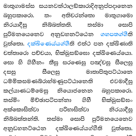
මාතුගාමස්ස සයනවත්ථාලඞ්කාරාදිඅනුප්පදානෙන
බහුපකාරො. තං අතිචරන්තො මාතුගාමො
නිරයාදීසු නිබ්බත්තති. තස්මා සොපි
පුරිමනයෙනෙව අනුඩහනට්ඨෙන
ගහපතග්ගී
ති
වුත්තො.
දක්ඛිණෙය්යග්ගී
ති එත්ථ පන දක්ඛිණාති
චත්තාරො පච්චයා, භික්ඛුසඞ්ඝො දක්ඛිණෙය්යො.
සො හි ගිහීනං තීසු සරණෙසු පඤ්චසු සීලෙසු
දසසු සීලෙසු මාතාපිතුපට්ඨානෙ
ධම්මිකසමණබ්රාහ්මණුපට්ඨානෙති එවමාදීසු
කල්යාණධම්මෙසු නියොජනෙන බහුපකාරො.
තස්මිං මිච්ඡාපටිපන්නා ගිහී
භික්ඛුසඞ්ඝං
අක්කොසිත්වා පරිභාසිත්වා නිරයාදීසු
නිබ්බත්තන්ති. තස්මා සොපි පුරිමනයෙනෙව
අනුඩහනට්ඨෙන දක්ඛිණෙය්යග්ගීති වුත්තො.