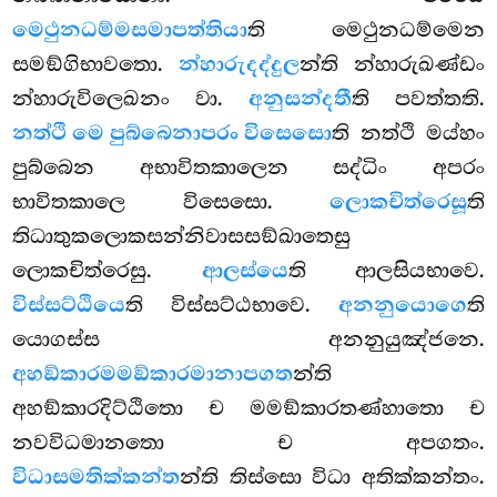
මෙථුනධම්මසමාපත්තියා
ති මෙථුනධම්මෙන
සමඞ්ගිභාවතො.
න්හාරුදද්දුල
න්ති න්හාරුඛණ්ඩං
න්හාරුවිලෙඛනං වා.
අනුසන්දතී
ති
පවත්තති.
නත්ථි මෙ පුබ්බෙනාපරං විසෙසො
ති නත්ථි මය්හං
පුබ්බෙන අභාවිතකාලෙන සද්ධිං අපරං
භාවිතකාලෙ විසෙසො.
ලොකචිත්රෙසූ
ති
තිධාතුකලොකසන්නිවාසසඞ්ඛාතෙසු
ලොකචිත්රෙසු.
ආලස්යෙ
ති ආලසියභාවෙ.
විස්සට්ඨියෙ
ති විස්සට්ඨභාවෙ.
අනනුයොගෙ
ති
යොගස්ස අනනුයුඤ්ජනෙ.
අහඞ්කාරමමඞ්කාරමානාපගත
න්ති
අහඞ්කාරදිට්ඨිතො ච මමඞ්කාරතණ්හාතො ච
නවවිධමානතො ච අපගතං.
විධාසමතික්කන්ත
න්ති තිස්සො විධා අතික්කන්තං.