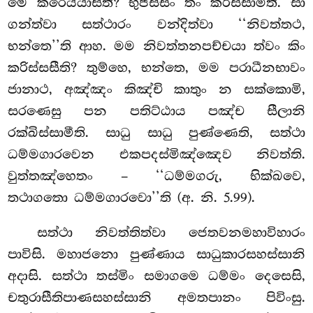
මෙ කරෙය්යාසීති? භුජිස්සං තං කරිස්සාමීති. සා
ගන්ත්වා සත්ථාරං වන්දිත්වා ‘‘නිවත්තථ,
භන්තෙ’’ති ආහ. මම නිවත්තනපච්චයා
ත්වං කිං
කරිස්සසීති? තුම්හෙ, භන්තෙ, මම පරාධීනභාවං
ජානාථ, අඤ්ඤං කිඤ්චි කාතුං න සක්කොමි,
සරණෙසු පන පතිට්ඨාය පඤ්ච සීලානි
රක්ඛිස්සාමීති. සාධු සාධු පුණ්ණෙති, සත්ථා
ධම්මගාරවෙන එකපදස්මිඤ්ඤෙව නිවත්ති.
වුත්තඤ්හෙතං – ‘‘ධම්මගරු, භික්ඛවෙ,
තථාගතො ධම්මගාරවො’’ති (අ. නි. 5.99).
සත්ථා නිවත්තිත්වා ජෙතවනමහාවිහාරං
පාවිසි. මහාජනො පුණ්ණාය සාධුකාරසහස්සානි
අදාසි. සත්ථා තස්මිං සමාගමෙ ධම්මං දෙසෙසි,
චතුරාසීතිපාණසහස්සානි
අමතපානං පිවිංසු.