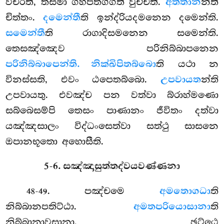
විචරති, තස්මා ගහපතග්ගීති වුච්චති.
අත්තාන
න්ති
චිත්තං.
දමෙන්තී
ති ඉන්ද්රියදමනෙන දමෙන්ති.
සමෙන්තී
ති රාගාදිසමනෙන සමෙන්ති.
තෙසඤ්ඤෙව පරිනිබ්බාපනෙන
පරිනිබ්බාපෙන්ති. නික්ඛිපිතබ්බො
ති යථා න
විනස්සති, එවං ඨපෙතබ්බො.
උපවායත
න්ති
උපවායතු. එවඤ්ච පන වත්වා බ්රාහ්මණො
සබ්බෙසම්පි තෙසං පාණානං ජීවිතං දත්වා
යඤ්ඤසාලං විද්ධංසෙත්වා සත්ථු සාසනෙ
ඔපානභූතො අහොසීති.
5-6. සඤ්ඤාසුත්තද්වයවණ්ණනා
. පඤ්චමෙ
අමතොගධා
ති
48-49
නිබ්බානපතිට්ඨා.
අමතපරියොසානා
ති
නිබ්බානාවසානා. ඡට්ඨෙ