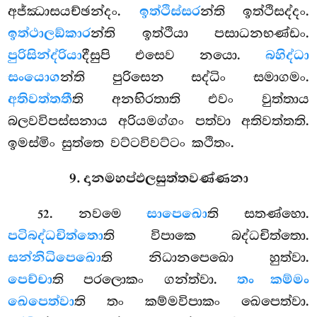
අජ්ඣාසයච්ඡන්දං.
ඉත්ථිස්සර
න්ති ඉත්ථිසද්දං.
ඉත්ථාලඞ්කාර
න්ති ඉත්ථියා පසාධනභණ්ඩං.
පුරිසින්ද්රියා
දීසුපි එසෙව නයො.
බහිද්ධා
සංයොග
න්ති පුරිසෙන සද්ධිං සමාගමං.
අතිවත්තතී
ති අනභිරතාති එවං වුත්තාය
බලවවිපස්සනාය අරියමග්ගං පත්වා අතිවත්තති.
ඉමස්මිං
සුත්තෙ වට්ටවිවට්ටං කථිතං.
9. දානමහප්ඵලසුත්තවණ්ණනා
. නවමෙ
සාපෙඛො
ති සතණ්හො.
52
පටිබද්ධචිත්තො
ති විපාකෙ බද්ධචිත්තො.
සන්නිධිපෙඛො
ති නිධානපෙඛො හුත්වා.
පෙච්චා
ති පරලොකං ගන්ත්වා.
තං කම්මං
ඛෙපෙත්වා
ති තං කම්මවිපාකං ඛෙපෙත්වා.