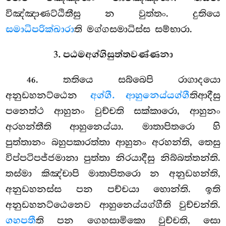
විඤ්ඤාණට්ඨිතීසු න වුත්තං. දුතියෙ
සමාධිපරික්ඛාරා
ති මග්ගසමාධිස්ස සම්භාරා.
3. පඨමඅග්ගිසුත්තවණ්ණනා
. තතියෙ සබ්බෙපි රාගාදයො
46
අනුඩහනට්ඨෙන
අග්ගී. ආහුනෙය්යග්ගී
තිආදීසු
පනෙත්ථ ආහුනං වුච්චති සක්කාරො, ආහුනං
අරහන්තීති ආහුනෙය්යා. මාතාපිතරො හි
පුත්තානං බහුපකාරත්තා ආහුනං අරහන්ති, තෙසු
විප්පටිපජ්ජමානා පුත්තා නිරයාදීසු නිබ්බත්තන්ති.
තස්මා කිඤ්චාපි මාතාපිතරො න
අනුඩහන්ති,
අනුඩහනස්ස පන පච්චයා හොන්ති. ඉති
අනුඩහනට්ඨෙනෙව ආහුනෙය්යග්ගීති වුච්චන්ති.
ගහපතී
ති පන ගෙහසාමිකො වුච්චති, සො