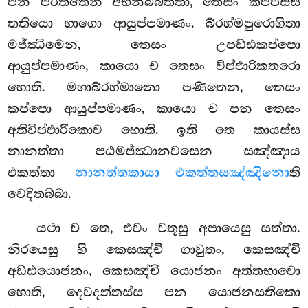
පන පරිත්තෙන අභිනිබ්බත්තා, තෙසං කප්පස්ස
තතියො භාගො ආයුප්පමාණං. බ්රහ්මපුරොහිතා
මජ්ඣිමෙන, තෙසං උපඩ්ඪකප්පො
ආයුප්පමාණං, කායො ච තෙසං විප්ඵාරිකතරො
හොති. මහාබ්රහ්මානො පණීතෙන, තෙසං
කප්පො ආයුප්පමාණං, කායො ච පන තෙසං
අතිවිප්ඵාරිකොව හොති. ඉති තෙ කායස්ස
නානත්තා පඨමජ්ඣානවසෙන සඤ්ඤාය
එකත්තා
නානත්තකායා එකත්තසඤ්ඤිනො
ති
වෙදිතබ්බා.
යථා
ච තෙ, එවං චතූසු අපායෙසු සත්තා.
නිරයෙසු හි කෙසඤ්චි ගාවුතං, කෙසඤ්චි
අඩ්ඪයොජනං, කෙසඤ්චි යොජනං අත්තභාවො
හොති, දෙවදත්තස්ස
පන යොජනසතිකො