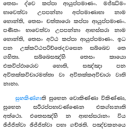
තෙසං ද්වෙ කප්පා ආයුප්පමාණං. මජ්ඣිමං
භාවෙත්වා උපපන්නා අප්පමාණාභා නාම
හොන්ති, තෙසං චත්තාරො කප්පා ආයුප්පමාණං.
පණීතං භාවෙත්වා උපපන්නා ආභස්සරා නාම
හොන්ති, තෙසං අට්ඨ කප්පා ආයුප්පමාණං. ඉධ
පන උක්කට්ඨපරිච්ඡෙදවසෙන සබ්බෙව තෙ
ගහිතා. සබ්බෙසඤ්හි තෙසං කායො
එකවිප්ඵාරොව හොති, සඤ්ඤා පන
අවිතක්කවිචාරමත්තා වා අවිතක්කඅවිචාරා වාති
නානා.
සුභකිණ්හා
ති සුභෙන වොකිණ්ණා විකිණ්ණා,
සුභෙන සරීරප්පභාවණ්ණෙන එකග්ඝනාති
අත්ථො. එතෙසඤ්හි න ආභස්සරානං විය
ඡිජ්ජිත්වා ඡිජ්ජිත්වා පභා ගච්ඡති. පඤ්චකනයෙ