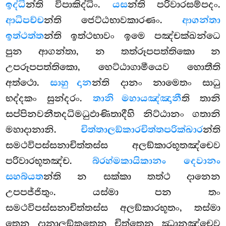
ඉද්ධි
න්ති විපාකිද්ධිං.
යස
න්ති පරිවාරසම්පදං.
ආධිපච්ච
න්ති ජෙට්ඨභාවකාරණං.
ආගන්තා
ඉත්ථත්ත
න්ති ඉත්ථභාවං ඉමෙ පඤ්චක්ඛන්ධෙ
පුන ආගන්තා, න තත්රූපපත්තිකො න
උපරූපපත්තිකො, හෙට්ඨාගාමීයෙව හොතීති
අත්ථො.
සාහු දාන
න්ති දානං නාමෙතං සාධු
භද්දකං සුන්දරං.
තානි මහායඤ්ඤානී
ති තානි
සප්පිනවනීතදධිමධුඵාණිතාදීහි නිට්ඨානං ගතානි
මහාදානානි.
චිත්තාලඞ්කාරචිත්තපරික්ඛාර
න්ති
සමථවිපස්සනාචිත්තස්ස අලඞ්කාරභූතඤ්චෙව
පරිවාරභූතඤ්ච.
බ්රහ්මකායිකානං දෙවානං
සහබ්යත
න්ති න සක්කා තත්ථ දානෙන
උපපජ්ජිතුං. යස්මා පන තං
සමථවිපස්සනාචිත්තස්ස අලඞ්කාරභූතං, තස්මා
තෙන දානාලඞ්කතෙන චිත්තෙන ඣානඤ්චෙව