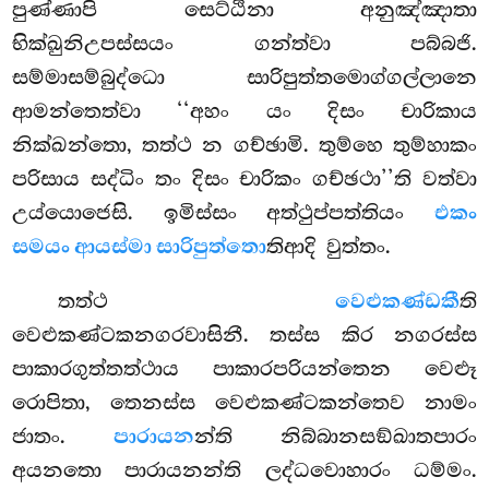
පුණ්ණාපි සෙට්ඨිනා අනුඤ්ඤාතා
භික්ඛුනිඋපස්සයං ගන්ත්වා පබ්බජි.
සම්මාසම්බුද්ධො සාරිපුත්තමොග්ගල්ලානෙ
ආමන්තෙත්වා ‘‘අහං යං දිසං චාරිකාය
නික්ඛන්තො, තත්ථ න ගච්ඡාමි. තුම්හෙ තුම්හාකං
පරිසාය සද්ධිං තං දිසං චාරිකං ගච්ඡථා’’ති වත්වා
උය්යොජෙසි. ඉමිස්සං අත්ථුප්පත්තියං
එකං
සමයං ආයස්මා සාරිපුත්තො
තිආදි වුත්තං.
තත්ථ
වෙළුකණ්ඩකී
ති
වෙළුකණ්ටකනගරවාසිනී. තස්ස කිර නගරස්ස
පාකාරගුත්තත්ථාය පාකාරපරියන්තෙන වෙළූ
රොපිතා, තෙනස්ස වෙළුකණ්ටකන්තෙව
නාමං
ජාතං.
පාරායන
න්ති නිබ්බානසඞ්ඛාතපාරං
අයනතො පාරායනන්ති ලද්ධවොහාරං ධම්මං.