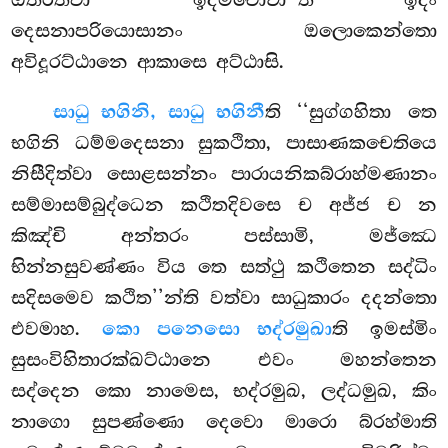
ඔතරිත්වා ‘‘ඉදමවොචා’’ති ඉදං
දෙසනාපරියොසානං ඔලොකෙන්තො
අවිදූරට්ඨානෙ ආකාසෙ අට්ඨාසි.
සාධු භගිනි, සාධු භගිනී
ති ‘‘සුග්ගහිතා තෙ
භගිනි ධම්මදෙසනා
සුකථිතා, පාසාණකචෙතියෙ
නිසීදිත්වා සොළසන්නං පාරායනිකබ්රාහ්මණානං
සම්මාසම්බුද්ධෙන කථිතදිවසෙ ච අජ්ජ ච න
කිඤ්චි අන්තරං පස්සාමි, මජ්ඣෙ
භින්නසුවණ්ණං විය තෙ සත්ථු කථිතෙන සද්ධිං
සදිසමෙව කථිත’’න්ති වත්වා සාධුකාරං දදන්තො
එවමාහ.
කො පනෙසො භද්රමුඛා
ති ඉමස්මිං
සුසංවිහිතාරක්ඛට්ඨානෙ
එවං මහන්තෙන
සද්දෙන කො නාමෙස, භද්රමුඛ, ලද්ධමුඛ, කිං
නාගො සුපණ්ණො දෙවො මාරො බ්රහ්මාති