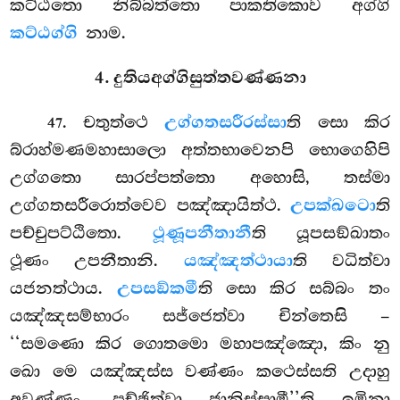
කට්ඨතො නිබ්බත්තො පාකතිකොව අග්ගි
කට්ඨග්ගි
නාම.
4. දුතියඅග්ගිසුත්තවණ්ණනා
. චතුත්ථෙ
උග්ගතසරීරස්සා
ති සො කිර
47
බ්රාහ්මණමහාසාලො අත්තභාවෙනපි භොගෙහිපි
උග්ගතො සාරප්පත්තො අහොසි, තස්මා
උග්ගතසරීරොත්වෙව පඤ්ඤායිත්ථ.
උපක්ඛටො
ති
පච්චුපට්ඨිතො.
ථූණූපනීතානී
ති යූපසඞ්ඛාතං
ථූණං උපනීතානි.
යඤ්ඤත්ථායා
ති වධිත්වා
යජනත්ථාය.
උපසඞ්කමී
ති සො
කිර සබ්බං තං
යඤ්ඤසම්භාරං සජ්ජෙත්වා චින්තෙසි –
‘‘සමණො කිර ගොතමො මහාපඤ්ඤො, කිං නු
ඛො මෙ යඤ්ඤස්ස වණ්ණං කථෙස්සති උදාහු
අවණ්ණං, පුච්ඡිත්වා ජානිස්සාමී’’ති ඉමිනා