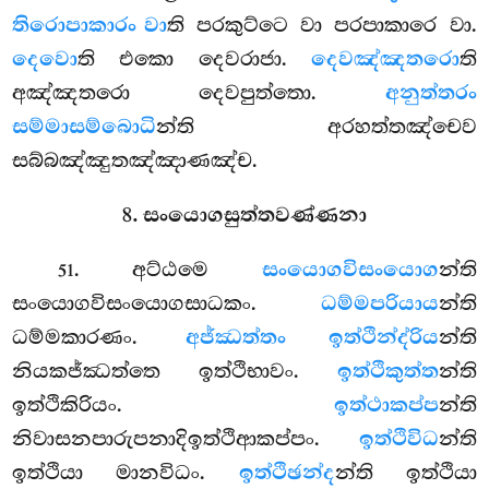
තිරොපාකාරං වා
ති පරකුට්ටෙ වා පරපාකාරෙ
වා.
දෙවො
ති එකො දෙවරාජා.
දෙවඤ්ඤතරො
ති
අඤ්ඤතරො දෙවපුත්තො.
අනුත්තරං
සම්මාසම්බොධි
න්ති අරහත්තඤ්චෙව
සබ්බඤ්ඤුතඤ්ඤාණඤ්ච.
8. සංයොගසුත්තවණ්ණනා
. අට්ඨමෙ
සංයොගවිසංයොග
න්ති
51
සංයොගවිසංයොගසාධකං.
ධම්මපරියාය
න්ති
ධම්මකාරණං.
අජ්ඣත්තං ඉත්ථින්ද්රිය
න්ති
නියකජ්ඣත්තෙ ඉත්ථිභාවං.
ඉත්ථිකුත්ත
න්ති
ඉත්ථිකිරියං.
ඉත්ථාකප්ප
න්ති
නිවාසනපාරුපනාදිඉත්ථිආකප්පං.
ඉත්ථිවිධ
න්ති
ඉත්ථියා මානවිධං.
ඉත්ථිඡන්ද
න්ති ඉත්ථියා