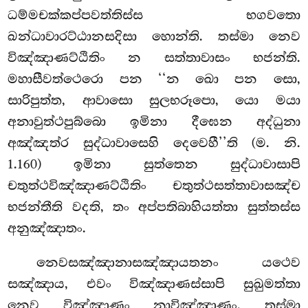
ධම්මචක්කප්පවත්තිස්ස භගවතො
ඛන්ධාවාරට්ඨානසදිසා හොන්ති. තස්මා නෙව
විඤ්ඤාණට්ඨිතිං න සත්තාවාසං භජන්ති.
මහාසීවත්ථෙරො පන ‘‘න ඛො පන සො,
සාරිපුත්ත, ආවාසො සුලභරූපො, යො මයා
අනාවුත්ථපුබ්බො ඉමිනා දීඝෙන අද්ධුනා
අඤ්ඤත්ර සුද්ධාවාසෙහි දෙවෙහී’’ති
(ම. නි.
1.160) ඉමිනා සුත්තෙන සුද්ධාවාසාපි
චතුත්ථවිඤ්ඤාණට්ඨිතිං චතුත්ථසත්තාවාසඤ්ච
භජන්තීති වදති, තං අප්පතිබාහියත්තා සුත්තස්ස
අනුඤ්ඤාතං.
නෙවසඤ්ඤානාසඤ්ඤායතනං යථෙව
සඤ්ඤාය, එවං විඤ්ඤාණස්සාපි සුඛුමත්තා
නෙව විඤ්ඤාණං නාවිඤ්ඤාණං. තස්මා