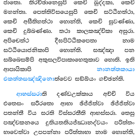
ජාතො. තිරච්ඡානෙසුපි කෙචි ඛුද්දකා, කෙචි
මහන්තා. පෙත්තිවිසයෙසුපි කෙචි සට්ඨිහත්ථා,
කෙචි අසීතිහත්ථා හොන්ති, කෙචි සුවණ්ණා,
කෙචි දුබ්බණ්ණා. තථා කාලකඤ්චිකා අසුරා.
අපිචෙත්ථ දීඝපිට්ඨිකපෙතා නාම
සට්ඨියොජනිකාපි හොන්ති. සඤ්ඤා පන
සබ්බෙසම්පි අකුසලවිපාකාහෙතුකාව හොති. ඉති
ආපායිකාපි
නානත්තකායා
එකත්තසඤ්ඤිනො
ත්වෙව සඞ්ඛ්යං ගච්ඡන්ති.
ආභස්සරා
ති දණ්ඩඋක්කාය අච්චි විය
එතෙසං සරීරතො ආභා ඡිජ්ජිත්වා ඡිජ්ජිත්වා
පතන්තී විය සරති විස්සරතීති ආභස්සරා. තෙසු
පඤ්චකනයෙ දුතියතතියජ්ඣානද්වයං පරිත්තං
භාවෙත්වා උපපන්නා පරිත්තාභා නාම හොන්ති,