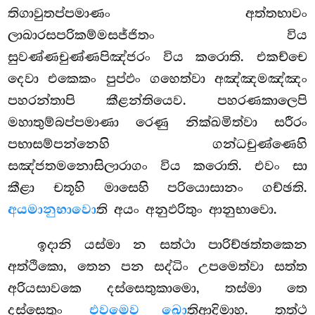
තිගාවුතප්පමාණං අත්තභාවං
ලාඛාරසපරිකම්මසජ්ජිතං විය
සුවණ්ණචුණ්ණපිඤ්ජරං විය කරොති. එකච්චෙ
දෙවා එකෙකං පුප්ඵං ගහෙත්වා අඤ්ඤමඤ්ඤං
පහරන්තාපි කීළන්තියෙව. පහරණකාලෙපි
මහාතුම්බප්පමාණා රෙණු නික්ඛමිත්වා සරීරං
පභාසම්පන්නෙහි ගන්ධචුණ්ණෙහි
සඤ්ජතමනොසිලාරාගං විය කරොති. එවං සා
කීළා චතූහි මාසෙහි පරියොසානං ගච්ඡති.
අයමානුභාවො
ති අයං අනුඵරිතුං ආනුභාවො.
ඉදානි යස්මා න සත්ථා පාරිච්ඡත්තකෙන
අත්ථිකො, තෙන පන සද්ධිං උපමෙත්වා සත්ත
අරියසාවකෙ දස්සෙතුකාමො, තස්මා තෙ
දස්සෙතුං
එවමෙව ඛො
තිආදිමාහ. තත්ථ