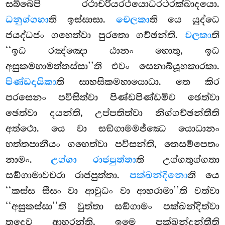
සබ්බෙපි රථාචරියරථයොධරථරක්ඛාදයො.
ධනුග්ගහා
ති ඉස්සාසා.
චෙලකා
ති යෙ යුද්ධෙ
ජයද්ධජං ගහෙත්වා පුරතො ගච්ඡන්ති.
චලකා
ති
‘‘ඉධ රඤ්ඤො ඨානං හොතු, ඉධ
අසුකමහාමත්තස්සා’’ති එවං සෙනාබ්යූහකාරකා.
පිණ්ඩදායිකා
ති සාහසිකමහායොධා. තෙ කිර
පරසෙනං පවිසිත්වා පිණ්ඩපිණ්ඩමිව ඡෙත්වා
ඡෙත්වා දයන්ති, උප්පතිත්වා නිග්ගච්ඡන්තීති
අත්ථො. යෙ වා සඞ්ගාමමජ්ඣෙ යොධානං
භත්තපානීයං ගහෙත්වා පවිසන්ති, තෙසම්පෙතං
නාමං.
උග්ගා රාජපුත්තා
ති උග්ගතුග්ගතා
සඞ්ගාමාවචරා රාජපුත්තා.
පක්ඛන්දිනො
ති යෙ
‘‘කස්ස සීසං වා ආවුධං වා ආහරාමා’’ති වත්වා
‘‘අසුකස්සා’’ති වුත්තා සඞ්ගාමං පක්ඛන්දිත්වා
තදෙව ආහරන්ති, ඉමෙ පක්ඛන්දන්තීති