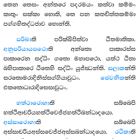
තෙන තෙසං අන්තරෙ පදරමයං කත්වා කම්මං
කාතුං සක්කා හොති, තෙ පන කතචිත්තකම්මා
පග්ගහිතද්ධජාව හොන්ති.
පරිඛා
ති
පරික්ඛිපිත්වා ඨිතමාතිකා.
අනුපරියායපථො
ති අන්තො පාකාරස්ස
පාකාරෙන සද්ධිං ගතො මහාපථො, යත්ථ ඨිතා
බහිපාකාරෙ ඨිතෙහි සද්ධිං යුජ්ඣන්ති.
සලාක
න්ති
සරතොමරාදිනිස්සග්ගියාවුධං.
ජෙවනික
න්ති
එකතොධාරාදිසෙසාවුධං.
හත්ථාරොහා
ති සබ්බෙපි
හත්ථිආචරියහත්ථිවෙජ්ජහත්ථිබන්ධාදයො.
අස්සාරොහා
ති සබ්බෙපි
අස්සාචරියඅස්සවෙජ්ජඅස්සබන්ධාදයො.
රථිකා
ති