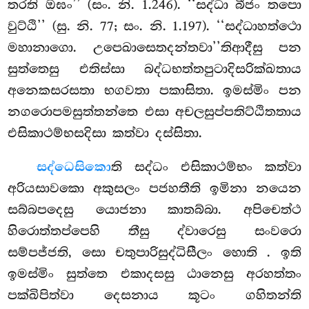
තරති ඔඝං’’ (සං. නි. 1.246). ‘‘සද්ධා බීජං තපො
වුට්ඨි’’ (සු. නි. 77; සං. නි. 1.197). ‘‘සද්ධාහත්ථො
මහානාගො. උපෙඛාසෙතදන්තවා’’තිආදීසු පන
සුත්තෙසු
එතිස්සා බද්ධභත්තපුටාදිසරික්ඛතාය
අනෙකසරසතා භගවතා පකාසිතා. ඉමස්මිං පන
නගරොපමසුත්තන්තෙ එසා අචලසුප්පතිට්ඨිතතාය
එසිකාථම්භසදිසා කත්වා දස්සිතා.
සද්ධෙසිකො
ති සද්ධං එසිකාථම්භං කත්වා
අරියසාවකො අකුසලං පජහතීති ඉමිනා නයෙන
සබ්බපදෙසු යොජනා කාතබ්බා. අපිචෙත්ථ
හිරොත්තප්පෙහි තීසු ද්වාරෙසු සංවරො
සම්පජ්ජති, සො චතුපාරිසුද්ධිසීලං හොති
. ඉති
ඉමස්මිං සුත්තෙ එකාදසසු ඨානෙසු අරහත්තං
පක්ඛිපිත්වා දෙසනාය කූටං ගහිතන්ති