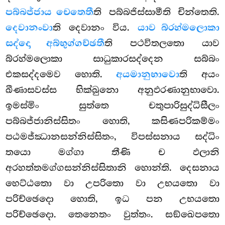
පබ්බජ්ජාය චෙතෙතී
ති පබ්බජිස්සාමීති චින්තෙති.
දෙවානංවා
ති දෙවානං විය.
යාව බ්රහ්මලොකා
සද්දො අබ්භුග්ගච්ඡතී
ති පථවිතලතො යාව
බ්රහ්මලොකා සාධුකාරසද්දෙන සබ්බං
එකසද්දමෙව හොති.
අයමානුභාවො
ති
අයං
ඛීණාසවස්ස භික්ඛුනො අනුඵරණානුභාවො.
ඉමස්මිං සුත්තෙ චතුපාරිසුද්ධිසීලං
පබ්බජ්ජානිස්සිතං හොති, කසිණපරිකම්මං
පඨමජ්ඣානසන්නිස්සිතං, විපස්සනාය සද්ධිං
තයො මග්ගා තීණි ච ඵලානි
අරහත්තමග්ගසන්නිස්සිතානි හොන්ති. දෙසනාය
හෙට්ඨතො වා උපරිතො වා උභයතො වා
පරිච්ඡෙදො හොති, ඉධ පන උභයතො
පරිච්ඡෙදො. තෙනෙතං වුත්තං. සඞ්ඛෙපතො