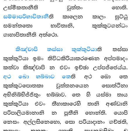
උස්මීකතානීති වුත්තං හොති.
සම්මා
පරිභාවිතානී
ති කාලෙන කාලං සුට්ඨු
සමන්තතො භාවිතානි, කුක්කුටගන්ධං
ගාහාපිතානීති අත්ථො.
කිඤ්චාපි තස්සා කුක්කුටියා
ති තස්සා
කුක්කුටියා ඉමං තිවිධකිරියාකරණෙන අප්පමාදං
කත්වා කිඤ්චාපි න එවං ඉච්ඡා උප්පජ්ජෙය්ය.
අථ ඛො භබ්බාව තෙ
ති අථ ඛො තෙ
කුක්කුටපොතකා වුත්තනයෙන සොත්ථිනා
අභිනිබ්භිජ්ජිතුං භබ්බාව. තෙ හි යස්මා තාය
කුක්කුටියා එවං තීහාකාරෙහි තානි අණ්ඩානි
පරිපාලියමානානි න පූතීනි හොන්ති. යොපි
නෙසං අල්ලසිනෙහො, සො පරියාදානං ගච්ඡති,