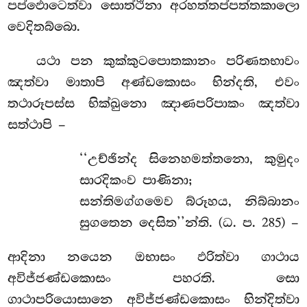
පප්ඵොටෙත්වා සොත්ථිනා අරහත්තප්පත්තකාලො
වෙදිතබ්බො.
යථා පන කුක්කුටපොතකානං පරිණතභාවං
ඤත්වා මාතාපි අණ්ඩකොසං භින්දති, එවං
තථාරූපස්ස භික්ඛුනො ඤාණපරිපාකං ඤත්වා
සත්ථාපි –
‘‘උච්ඡින්ද
සිනෙහමත්තනො, කුමුදං
සාරදිකංව පාණිනා;
සන්තිමග්ගමෙව බ්රූහය, නිබ්බානං
සුගතෙන දෙසිත’’න්ති. (ධ. ප. 285) –
ආදිනා නයෙන ඔභාසං ඵරිත්වා ගාථාය
අවිජ්ජණ්ඩකොසං පහරති. සො
ගාථාපරියොසානෙ අවිජ්ජණ්ඩකොසං භින්දිත්වා