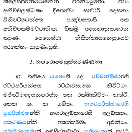
කිලෙසපරිනිබ්බානෙන පරිනිබ්බුතො. එවං
අනිච්චලක්ඛණං දීපෙත්වා සත්ථරි දෙසනං
විනිවට්ටෙන්තෙ පඤ්චසතාපි තෙ
අනිච්චකම්මට්ඨානිකා භික්ඛූ දෙසනානුසාරෙන
ඤාණං පෙසෙත්වා නිසින්නාසනෙසුයෙව
අරහත්තං පාපුණිංසූති.
3. නගරොපමසුත්තවණ්ණනා
. තතියෙ
යතො
ති යදා.
පච්චන්තිම
න්ති
67
රට්ඨපරියන්තෙ රට්ඨාවසානෙ නිවිට්ඨං.
මජ්ඣිමදෙසනගරස්ස
පන රක්ඛාකිච්චං නත්ථි,
තෙන තං න ගහිතං.
නගරපරික්ඛාරෙහි
සුපරික්ඛත
න්ති නගරාලඞ්කාරෙහි අලඞ්කතං.
අකරණීය
න්ති අකත්තබ්බං අජිනියං.
ගම්භීරනෙමා
ති ගම්භීරආවාටා.
සුනිඛාතා
ති සුට්ඨු