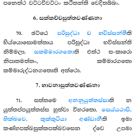
පනෙත්ථ වට්ටවිවට්ටං කථිතන්ති වෙදිතබ්බං.
6. සක්කච්චසුත්තවණ්ණනා
. ඡට්ඨෙ
පරිසුද්ධා ච භවිස්සන්තී
ති
70
භිය්යොසොමත්තාය පරිසුද්ධා භවිස්සන්ති
නිම්මලා.
සකම්මාරගතො
ති එත්ථ ස-කාරො
නිපාතමත්තං, කම්මාරගතො
කම්මාරුද්ධනගතොති අත්ථො.
7. භාවනාසුත්තවණ්ණනා
. සත්තමෙ
අනනුයුත්තස්සා
ති න
71
යුත්තප්පයුත්තස්ස හුත්වා විහරතො.
සෙය්යථාපි,
භික්ඛවෙ, කුක්කුටියා අණ්ඩානී
ති ඉමා
කණ්හපක්ඛසුක්කපක්ඛවසෙන ද්වෙ උපමා