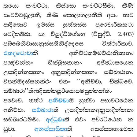
තයො සංවට්ටා, තිස්සො සංවට්ටසීමා, තීණි
සංවට්ටමූලානී, තීණි කොලාහලානීති අයං තාව
ආදිතොව ඉමස්ස සුත්තස්ස පුරෙචාරිකකථා
වෙදිතබ්බා. සා විසුද්ධිමග්ගෙ (විසුද්ධි. 2.403)
පුබ්බෙනිවාසානුස්සතිනිද්දෙසෙ විත්ථාරිතාව.
එතදවොචා
ති අනිච්චකම්මට්ඨානිකානං
පඤ්චන්නං භික්ඛුසතානං අජ්ඣාසයෙන
උපාදින්නකානං අනුපාදින්නකානං සඞ්ඛාරානං
විපත්තිදස්සනත්ථං එතං ‘‘අනිච්චා, භික්ඛවෙ,
සඞ්ඛාරා’’තිආදිසත්තසූරියොපමසුත්තන්තං
අවොච. තත්ථ
අනිච්චා
ති හුත්වා අභාවට්ඨෙන
අනිච්චා.
සඞ්ඛාරා
ති උපාදින්නකඅනුපාදින්නකා
සඞ්ඛාරධම්මා.
අද්ධුවා
ති එවං අචිරට්ඨෙන න
ධුවා.
අනස්සාසිකා
ති
අසස්සතභාවෙන