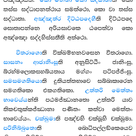
පඤ්ඤායති.
කො මන්තා කො සද්ධාතා
ති කො
තස්ස සද්ධාපනත්ථාය සමත්ථො, කො වා තස්ස
සද්ධාතා.
අඤ්ඤත්ර දිට්ඨපදෙහී
ති දිට්ඨපදෙ
සොතාපන්නෙ අරියසාවකෙ ඨපෙත්වා කො
අඤ්ඤො සද්දහිස්සතීති අත්ථො.
වීතරාගො
ති වික්ඛම්භනවසෙන වීතරාගො.
සාසනං ආජානිංසූ
ති අනුසිට්ඨිං ජානිංසු,
බ්රහ්මලොකසහබ්යතාය මග්ගං පටිපජ්ජිංසු.
සමසමගතියො
ති දුතියත්තභාවෙ සබ්බාකාරෙන
සමගතිකො එකගතිකො.
උත්තරි මෙත්තං
භාවෙය්ය
න්ති පඨමජ්ඣානතො උත්තරි යාව
තිකචතුක්කජ්ඣානා පණීතං කත්වා මෙත්තං
භාවෙය්යං.
චක්ඛුමා
ති පඤ්චහි චක්ඛූහි චක්ඛුමා.
පරිනිබ්බුතො
ති බොධිපල්ලඞ්කෙයෙව