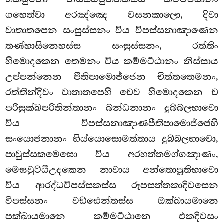
ගහෙත්වා අරඤ්ඤෙ වසනකාලො, දිවා
වාතාතපෙන සංසුස්සනං විය විපස්සනාඤාණෙන
තණ්හාසිනෙහස්ස සංසුස්සනං, රත්තිං
හිමොදකෙන තෙමනං විය කම්මට්ඨානං නිස්සාය
උප්පන්නෙන පීතිපාමොජ්ජෙන චිත්තතෙමනං,
රත්තින්දිවං වාතාතපෙහි චෙව හිමොදකෙන ච
පරිසුක්ඛපරිතින්තානං බන්ධනානං දුබ්බලභාවො
විය විපස්සනාඤාණපීතිපාමොජ්ජෙහි
සංයොජනානං භිය්යොසොමත්තාය දුබ්බලභාවො,
පාවුස්සකමෙඝො විය අරහත්තමග්ගඤාණං,
මෙඝවුට්ඨිඋදකෙන නාවාය අන්තොපූතිභාවො
විය ආරද්ධවිපස්සකස්ස රූපසත්තකාදිවසෙන
විපස්සනං වඩ්ඪෙන්තස්ස ඔක්ඛායමානෙ
පක්ඛායමානෙ කම්මට්ඨානෙ එකදිවසං