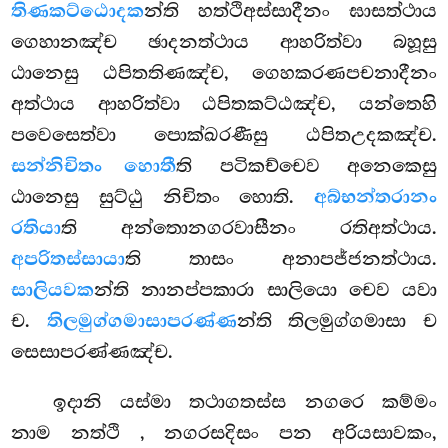
තිණකට්ඨොදක
න්ති හත්ථිඅස්සාදීනං ඝාසත්ථාය
ගෙහානඤ්ච ඡාදනත්ථාය ආහරිත්වා බහූසු
ඨානෙසු ඨපිතතිණඤ්ච, ගෙහකරණපචනාදීනං
අත්ථාය ආහරිත්වා ඨපිතකට්ඨඤ්ච, යන්තෙහි
පවෙසෙත්වා පොක්ඛරණීසු ඨපිතඋදකඤ්ච.
සන්නිචිතං හොතී
ති පටිකච්චෙව අනෙකෙසු
ඨානෙසු සුට්ඨු නිචිතං හොති.
අබ්භන්තරානං
රතියා
ති අන්තොනගරවාසීනං රතිඅත්ථාය.
අපරිතස්සායා
ති
තාසං අනාපජ්ජනත්ථාය.
සාලියවක
න්ති නානප්පකාරා සාලියො චෙව යවා
ච.
තිලමුග්ගමාසාපරණ්ණ
න්ති තිලමුග්ගමාසා ච
සෙසාපරණ්ණඤ්ච.
ඉදානි යස්මා තථාගතස්ස නගරෙ කම්මං
නාම නත්ථි
, නගරසදිසං පන අරියසාවකං,