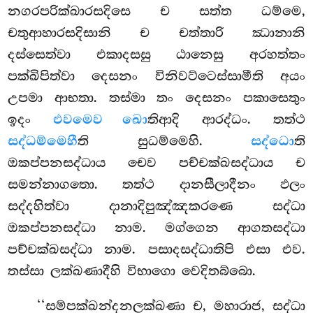
නගරපරික්ඛාරසදිසෙ ච සත්ත ධම්මෙ,
චතුආහාරසදිසානි ච චත්තාරි ඣානානි
දස්සෙත්වා එකාදසසු ඨානෙසු අරහත්තං
පක්ඛිපිත්වා දෙසනං විනිවට්ටෙස්සාමීති අයං
උපමා ආභතා. තස්මා තං දෙසනං පකාසෙතුං
ඉදං
එවමෙව ඛො
තිආදි ආරද්ධං. තත්ථ
සද්ධම්මෙහී
ති සුධම්මෙහි.
සද්ධො
ති
ඔකප්පනසද්ධාය චෙව පච්චක්ඛසද්ධාය ච
සමන්නාගතො. තත්ථ දානසීලාදීනං ඵලං
සද්දහිත්වා දානාදිපුඤ්ඤකරණෙ සද්ධා
ඔකප්පනසද්ධා නාම. මග්ගෙන ආගතසද්ධා
පච්චක්ඛසද්ධා නාම. පසාදසද්ධාතිපි එසා එව.
තස්සා ලක්ඛණාදීහි විභාගො වෙදිතබ්බො.
‘‘සම්පක්ඛන්දනලක්ඛණා ච, මහාරාජ, සද්ධා