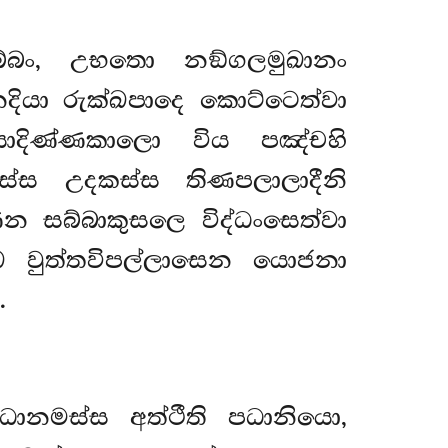
්බං, උභතො නඞ්ගලමුඛානං
දියා රුක්ඛපාදෙ කොට්ටෙත්වා
යාදිණ්ණකාලො විය පඤ්චහි
ස උදකස්ස තිණපලාලාදීනි
ෙන සබ්බාකුසලෙ විද්ධංසෙත්වා
ඛෙ වුත්තවිපල්ලාසෙන යොජනා
.
ධානමස්ස අත්ථීති පධානියො,