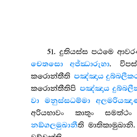
51
. දුතියස්ස
පඨමෙ ආව
චෙතසො අජ්ඣාරුහා
. විප
කරොන්තීති
පඤ්ඤාය දුබ්බලී
කරොන්තීතිපි
පඤ්ඤාය දුබ්බල
වා මනුස්සධම්මා අලමරියඤ
අරියභාවං කාතුං සමත්ථ
නඞ්ගලමුඛානී
ති මාතිකාමුඛාන