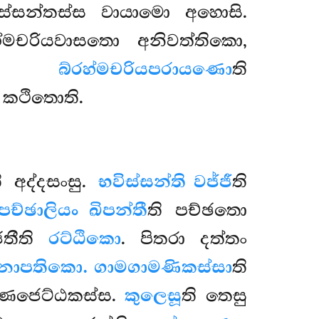
පස්සන්තස්ස වායාමො අහොසි.
රහ්මචරියවාසතො
අනිවත්තිකො,
ාමි.
බ්රහ්මචරියපරායණො
ති
 කථිතොති.
ි අද්දසංසු.
භවිස්සන්ති වජ්ජී
ති
පච්ඡාලියං ඛිපන්තී
ති පච්ඡතො
ජතීති
රට්ඨිකො
. පිතරා දත්තං
නාපතිකො. ගාමගාමණිකස්සා
ති
ගණජෙට්ඨකස්ස.
කුලෙසූ
ති තෙසු