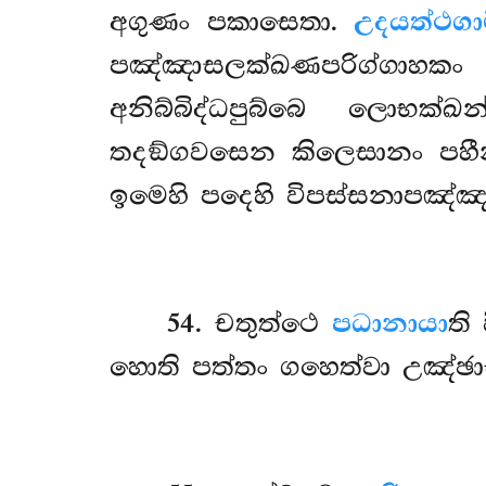
අගුණං පකාසෙතා.
උදයත්ථගා
පඤ්ඤාසලක්ඛණපරිග්ගාහකං
අනිබ්බිද්ධපුබ්බෙ ලොභක්
තදඞ්ගවසෙන කිලෙසානං පහීනත්
ඉමෙහි පදෙහි විපස්සනාපඤ්ඤා
54
. චතුත්ථෙ
පධානායා
ති
හොති පත්තං ගහෙත්වා උඤ්ඡාචර