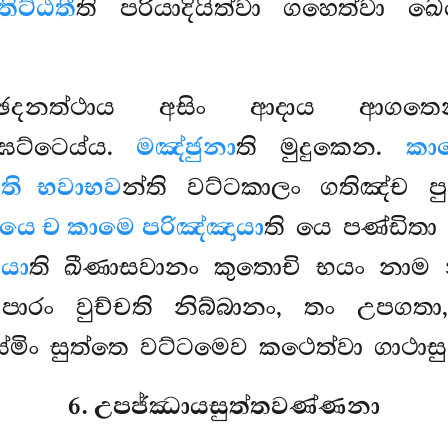
තිට්ඨතී
ති පරියාදියිත්වා ගහෙත්වා ඛ
්ඡෙදනත්ථාය අසිං ආදාය ආගත
ඝට්ටෙය්ය.
මඤ්ජුනා
ති මුදුකෙන.
කා
ති භවාභව
න්ති
වට්ටකාලං ගතිඤ්ච ප
යෙ ච කාමෙ පරිඤ්ඤායා
ති යෙ පණ්ඩිතා 
යා
ති ඛීණාසවානං කුතොචි භයං නාම 
 පාරං වුච්චති නිබ්බානං, තං උපගතා,
්මිං සුත්තෙ වට්ටමෙව කථෙත්වා ගාථාසු
6. උපජ්ඣායසුත්තවණ්ණනා