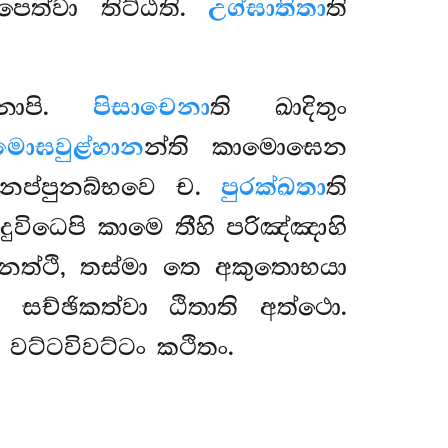
ෙපෙත්වා තිට්ඨති.
උග්ඝාතිතා
ති
ෙනාපි.
පිසාචෙනා
ති ඛාදිතුං
මොඝවුළ්හාන
න්ති කාමොඝෙන
ුනප්පුනබ්භවෙ ච.
පුරක්ඛතා
ති
දුවිධෙපි කාමෙ තීහි පරිඤ්ඤාහි
නත්ථි, තස්මා තෙ අකුතොභයා
 සච්ඡිකත්වා ඨිතාති අත්ථො.
 වට්ටවිවට්ටං කථිතං.