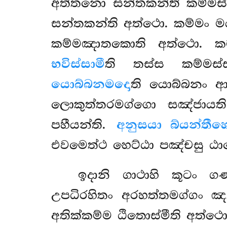
අත්තනො සන්තකන්ති කම්මස්
සන්තකන්ති අත්ථො. කම්මං 
කම්මඤාතකොති අත්ථො. කම
භවිස්සාමී
ති තස්ස කම්මස්
යොබ්බනමදො
ති යොබ්බනං 
ලොකුත්තරමග්ගො සඤ්ජායත
පහීයන්ති.
අනුසයා බ්යන්තීහ
එවමෙත්ථ හෙට්ඨා පඤ්චසු ඨා
ඉදානි ගාථාහි කූටං 
උපධිරහිතං අරහත්තමග්ගං ඤ
අතික්කම්ම ඨිතොස්මීති අත්ථ