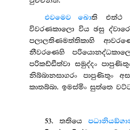
වුච්චන්ති.
එවමෙව ඛො
ති එත්ථ 
විවරණකාලො විය ඡසු ද්වාරෙ
පලාලතිණමත්තිකාහි ආවරණ
නීවරණෙහි පරියොනද්ධකා
පරිකඩ්ඪිත්වා සමුද්දං පාපු
නිබ්බානසාගරං පාපුණිතුං 
කාතබ්බා. ඉමස්මිං සුත්තෙ වට්
53
. තතියෙ
පධානියඞ්ගා