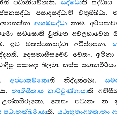
ීති පධානියඞ්ගානි.
සද්ධො
ති සද්ධා
පනසද්ධා පසාදසද්ධාති චතුබ්බිධා.
ය ආගතත්තා
ආගමසද්ධා
නාම. අරියසා
ම්මො සඞ්ඝොති වුත්තෙ අචලභාවෙන
. ඉධ ඔකප්පනසද්ධා අධිප්පෙතා.
බ
 සද්දහති. දෙසනාසීසමෙව චෙතං, ඉමින
ද්ධාදීසු පසාදො බලවා, තස්ස පධානවීරිය
ො.
අප්පාතඞ්කො
ති නිද්දුක්ඛො.
සමව
යා.
නාතිසීතාය නාච්චුණ්හායා
ති අතිස
ො උණ්හභීරුකො, තෙසං පධානං න ඉජ
ය පධානක්ඛමායා
ති.
යථාභූතං
අත්තානං ආ