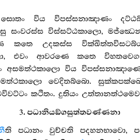
සොතං විය විපස්සනාඤාණං දට්ඨබ
සු සංවරස්ස විස්සට්ඨකාලො, මජ්ඣෙන
ෙ කතෙ උදකස්ස වික්ඛිත්තවිසටබ්
ලො, එවං ආවරණෙ කතෙ විහතවෙගස්
ණිතුං අසමත්ථකාලො විය විපස්සනාඤාණ
අසමත්ථකාලො වෙදිතබ්බො. සුක්කපක්
ටවිවට්ටං කථිතං. දුතියං උත්තානත්ථමෙව
3. පධානියඞ්ගසුත්තවණ්ණනා
නී
ති පධානං වුච්චති පදහනභාවො, ප