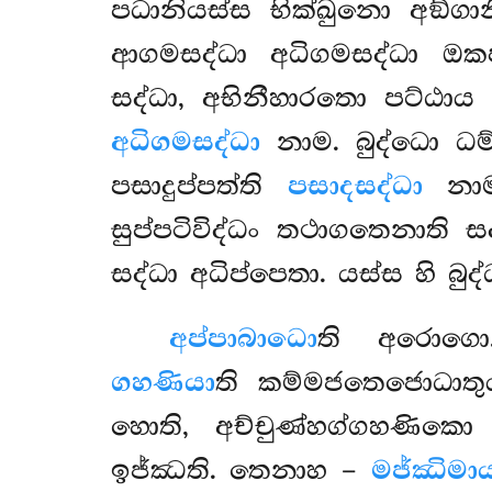
පධානියස්ස භික්ඛුනො අඞ්ගාන
ආගමසද්ධා අධිගමසද්ධා ඔකප්
සද්ධා, අභිනීහාරතො පට්ඨා
අධිගමසද්ධා
නාම. බුද්ධො ධ
පසාදුප්පත්ති
පසාදසද්ධා
නාම
සුප්පටිවිද්ධං තථාගතෙනාති
සද්ධා අධිප්පෙතා. යස්ස හි බු
අප්පාබාධො
ති අරොග
ගහණියා
ති කම්මජතෙජොධාතු
හොති, අච්චුණ්හග්ගහණික
ඉජ්ඣති. තෙනාහ –
මජ්ඣිමා