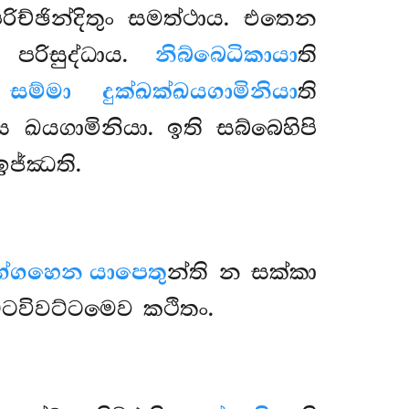
ිච්ඡින්දිතුං සමත්ථාය. එතෙන
 පරිසුද්ධාය.
නිබ්බෙධිකායා
ති
.
සම්මා දුක්ඛක්ඛයගාමිනියා
ති
 ඛයගාමිනියා. ඉති සබ්බෙහිපි
ඉජ්ඣති.
ග්ගහෙන යාපෙතු
න්ති න සක්කා
්ටවිවට්ටමෙව කථිතං.