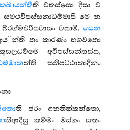
ක්ඛායන්තී
ති චතස්සො දිසා ච
ි සමථවිපස්සනාධම්මාපි මෙ න
 බ්රහ්මචරියවාසං වසාමි.
යෙන
ො අය’’න්ති තං කාරණං භගවතො
කුසලධම්මෙ අවිපස්සන්තස්ස,
ධම්මාන
න්ති සතිපට්ඨානාදීනං
ණනා
තීතො
ති ජරං අනතික්කන්තො,
කො
තිආදීසු
කම්මං මය්හං සකං