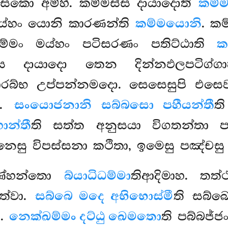
සකො අම්හි. කම්මස්ස දායාදොති
කම්ම
මය්හං යොනි කාරණන්ති
කම්මයොනි
. කම
්මං මය්හං පටිසරණං පතිට්ඨාති
ක
ස දායාදො තෙන දින්නඵලපටිග්ගා
ආරබ්භ උප්පන්නමදො. සෙසෙසුපි එ
ි.
සංයොජනානි සබ්බසො පහීයන්තී
ත
ොන්තී
ති සත්ත අනුසයා විගතන්තා පර
නෙසු විපස්සනා කථිතා, ඉමෙසු පඤ්චස
ගණ්හන්තො
බ්යාධිධම්මා
තිආදිමාහ. තත
ත්වා.
සබ්බෙ මදෙ අභිභොස්මී
ති සබ්බ
ො.
නෙක්ඛම්මං දට්ඨු ඛෙමතො
ති පබ්බජ්