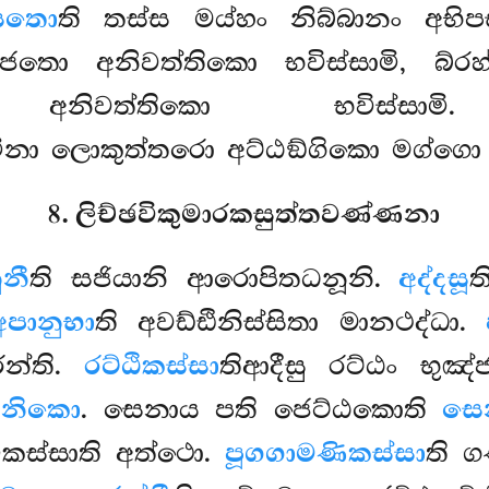
්සතො
ති තස්ස මය්හං නිබ්බානං අභි
ජ්ජතො අනිවත්තිකො භවිස්සාමි, බ්
ො අනිවත්තිකො භවිස්ස
මිනා ලොකුත්තරො අට්ඨඞ්ගිකො මග්ගො
8. ලිච්ඡවිකුමාරකසුත්තවණ්ණනා
ූනී
ති සජියානි ආරොපිතධනූනි.
අද්දසූ
ත
අපානුභා
ති අවඩ්ඪිනිස්සිතා මානථද්ධා.
රන්ති.
රට්ඨිකස්සා
තිආදීසු රට්ඨං භුඤ්
තනිකො
. සෙනාය පති ජෙට්ඨකොති
සෙ
ිකස්සාති අත්ථො.
පූගගාමණිකස්සා
ති 