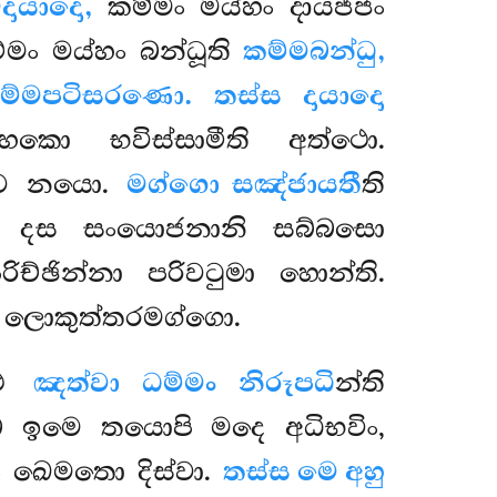
දායාදො,
කම්මං මය්හං දායජ්ජං
්මං මය්හං බන්ධූති
කම්මබන්ධු,
ම්මපටිසරණො. තස්ස දායාදො
හකො භවිස්සාමීති අත්ථො.
සෙව නයො.
මග්ගො සඤ්ජායතී
ති
ි දස සංයොජනානි සබ්බසො
ිච්ඡින්නා පරිවටුමා
හොන්ති.
ු ලොකුත්තරමග්ගො.
්ථ
ඤත්වා ධම්මං නිරූපධි
න්ති
ෙ ඉමෙ තයොපි මදෙ අධිභවිං,
ජං ඛෙමතො දිස්වා.
තස්ස මෙ අහු