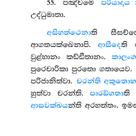
55
. පඤ්චමෙ
පරියාදාය 
උද්ධුමාතා.
අසිහත්ථෙනා
ති සීසච
ආගතයක්ඛෙනාපි.
ආසීදෙ
ති 
වුළ්හානං කඩ්ඪිතානං.
කාලං
ග
පුරෙචාරිකා පුරතො ගතායෙව.
පරිජානිත්වා.
චරන්ති අකුතොභ
හුත්වා චරන්ති.
පාරඞ්ගතා
ති
ආසවක්ඛය
න්ති අරහත්තං. ඉමස