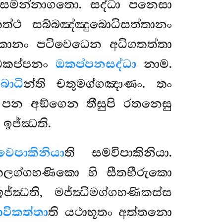
ය සමන්නාගතො. සද්ධා පනෙසා
 තත්ථ සබ්බඤ්ඤුබොධිසත්තානං
වකානං
පටිවෙධෙන අධිගතත්තා
 ඔකප්පනං
ඔකප්පනසද්ධා
නාම.
ොධි
න්ති චතුමග්ගඤාණං. තං
ා පන අඞ්ගෙන තීසුපි රතනෙසු
ං ඉජ්ඣති.
ෙපාකිනියා
ති සමවිපාකිනියා.
ීතලග්ගහණිකො හි සීතභීරුකො
්ඣති, මජ්ඣිමග්ගහණිකස්ස
විකත්තා
ති යථාභූතං අත්තනො