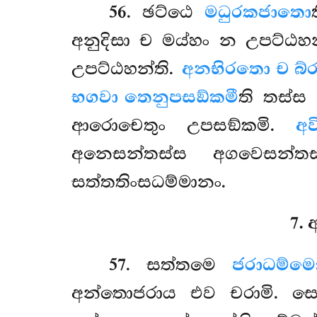
56
. ඡට්ඨෙ
මධුරකජාතො
අනුදිසා ච මය්හං න උපට්ඨහන
උපට්ඨහන්ති.
අනභිරතො ච බ්රහ
භගවා තෙනුපසඞ්කමී
ති තස්ස
ආරොචෙතුං උපසඞ්කමි.
අ
අනෙසන්තස්ස අගවෙසන්ත
සත්තතිංසධම්මානං.
7.
57
. සත්තමෙ
ජරාධම්මො
අන්තොජරාය එව චරාමි. 