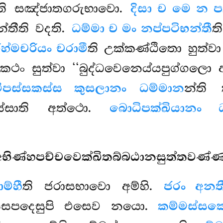
ති සඤ්ජාතගරුභාවො.
දිසා ච මෙ න ප
්තීති වදති.
ධම්මා ච මං නප්පටිභන්තී
ත
්මචරියං චරාමී
ති උක්කණ්ඨිතො හුත්වා
 කථං සුත්වා ‘‘බුද්ධවෙනෙය්යපුග්ගල
විපස්සකස්ස කුසලානං ධම්මාන
න්ති 
ස්සාති අත්ථො.
බොධිපක්ඛියානං 
 අභිණ්හපච්චවෙක්ඛිතබ්බඨානසුත්තවණ්
ම්හී
ති ජරාසභාවො අම්හි.
ජරං අන
සෙසපදෙසුපි එසෙව නයො.
කම්මස්ස