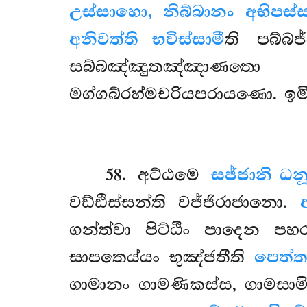
උස්සාහො, නිබ්බානං අභිපස
අනිවත්ති භවිස්සාමී
ති පබ්බ
සබ්බඤ්ඤුතඤ්ඤාණත
මග්ගබ්රහ්මචරියපරායණො. ඉ
58
. අට්ඨමෙ
සජ්ජානි ධන
වඩ්ඪිස්සන්ති වජ්ජිරාජානො.
ගන්ත්වා පිට්ඨිං පාදෙන පහ
සාපතෙය්යං භුඤ්ජතීති
පෙත්
ගාමානං ගාමණිකස්ස, ගාමසාම