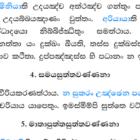
මිනියා
ති උදයඤ්ච අත්ථඤ්ච ගන්තුං පර
 උදයබ්බයඤාණං වුත්තං.
අරියායා
ති
ඛන්ධාදයො නිබ්බිජ්ඣිතුං සමත්ථාය
තා යං දුක්ඛං ඛීයති, තස්ස දුක්ඛස්ස
ව කථිතා. දුප්පඤ්ඤස්ස හි පධානං න 
4. සමයසුත්තවණ්ණනා
 වීරියකරණත්ථාය.
න සුකරං උඤ්ඡෙන ප
ියාය යාපෙතුං. ඉමස්මිම්පි සුත්තෙ වට
5. මාතාපුත්තසුත්තවණ්ණනා