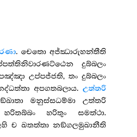
වරණා
. චෙතො අජ්ඣාරුහන්තීති
ත්තිනිවාරණට්ඨෙන දුබ්බලං
පඤ්ඤා උප්පජ්ජති, තං දුබ්බලං
නද්ධත්තා අපගතබලාය.
උත්තරි
්ඛාතා මනුස්සධම්මා උත්තරි
 හරිතබ්බං හරිතුං සමත්ථා.
ෙහි ච ඛතත්තා නඞ්ගලමුඛානීති