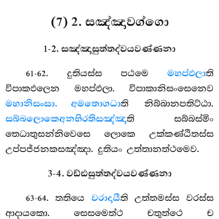
(7) 2. සඤ්ඤාවග්ගො
1-2. සඤ්ඤාසුත්තද්වයවණ්ණනා
. දුතියස්ස පඨමෙ
මහප්ඵලා
ති
61-62
විපාකඵලෙන මහප්ඵලා. විපාකානිසංසෙනෙව
මහානිසංසා. අමතොගධා
ති නිබ්බානපතිට්ඨා.
සබ්බලොකෙ
අනභිරතිසඤ්ඤා
ති සබ්බස්මිං
තෙධාතුසන්නිවෙසෙ ලොකෙ උක්කණ්ඨිතස්ස
උප්පජ්ජනකසඤ්ඤා. දුතියං උත්තානත්ථමෙව.
3-4. වඩ්ඪසුත්තද්වයවණ්ණනා
. තතියෙ
වරාදායී
ති උත්තමස්ස වරස්ස
63-64
ආදායකො. සෙසමෙත්ථ චතුත්ථෙ ච