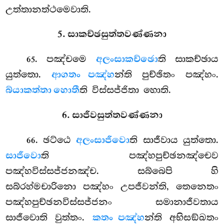
උත්තානත්ථමෙවාති.
5. සාකච්ඡසුත්තවණ්ණනා
. පඤ්චමෙ
අලංසාකච්ඡො
ති සාකච්ඡාය
65
යුත්තො.
ආගතං පඤ්හ
න්ති පුච්ඡිතං පඤ්හං.
බ්යාකත්තා හොතී
ති විස්සජ්ජිතා හොති.
6. සාජීවසුත්තවණ්ණනා
. ඡට්ඨෙ
අලංසාජීවො
ති සාජීවාය යුත්තො.
66
සාජීවො
ති පඤ්හපුච්ඡනඤ්චෙව
පඤ්හවිස්සජ්ජනඤ්ච. සබ්බෙපි හි
සබ්රහ්මචාරිනො පඤ්හං උපජීවන්ති, තෙනෙතං
පඤ්හපුච්ඡනවිස්සජ්ජනං සමානාජීවතාය
සාජීවොති වුත්තං.
කතං පඤ්හ
න්ති අභිසඞ්ඛතං