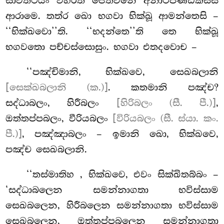
සාවත්ථියං විහරති ජෙතවනෙ අනාථපිණ්ඩිකස්ස
ආරාමෙ. තත්ර ඛො භගවා භික්ඛූ ආමන්තෙසි –
‘‘භික්ඛවො’’ති. ‘‘භදන්තෙ’’ති තෙ භික්ඛූ
භගවතො පච්චස්සොසුං. භගවා එතදවොච –
‘‘පඤ්චිමානි, භික්ඛවෙ, සෙඛබලානි
[සෙක්ඛබලානි (ක.)]
. කතමානි පඤ්ච?
සද්ධාබලං, හිරීබලං
[හිරිබලං (සී. පී.)]
,
ඔත්තප්පබලං, වීරියබලං
[විරියබලං (සී. ස්යා. කං.
පී.)]
, පඤ්ඤාබලං – ඉමානි ඛො, භික්ඛවෙ,
පඤ්ච සෙඛබලානි.
‘‘තස්මාතිහ
, භික්ඛවෙ, එවං සික්ඛිතබ්බං –
‘සද්ධාබලෙන සමන්නාගතා භවිස්සාම
සෙඛබලෙන, හිරීබලෙන සමන්නාගතා භවිස්සාම
සෙඛබලෙන, ඔත්තප්පබලෙන සමන්නාගතා