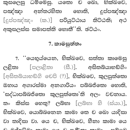
කුසලෙසු ධම්මෙසු. යතො ච ඛො, භික්ඛවෙ,
පඤ්ඤා අන්තරහිතා හොති, දුප්පඤ්ඤා
[දුප්පඤ්ඤං (ක.)]
පරියුට්ඨාය තිට්ඨති; අථ
අකුසලස්ස සමාපත්ති හොතී’’ති. ඡට්ඨං.
7. කාමසුත්තං
. ‘‘යෙභුය්යෙන, භික්ඛවෙ, සත්තා කාමෙසු
7
ලළිතා
[පලාළිතා (සී.)]
. අසිතබ්යාභඞ්ගිං
[අසිතබ්යාභඞ්ගි චෙපි (?)]
, භික්ඛවෙ, කුලපුත්තො
ඔහාය අගාරස්මා අනගාරියං පබ්බජිතො හොති,
‘සද්ධාපබ්බජිතො කුලපුත්තො’ති අලං වචනාය.
තං කිස්ස හෙතු? ලබ්භා
[ලබ්භා හි (ස්යා.)]
,
භික්ඛවෙ, යොබ්බනෙන කාමා තෙ ච ඛො යාදිසා
වා තාදිසා වා. යෙ ච, භික්ඛවෙ, හීනා කාමා යෙ