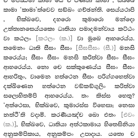
ච මජ්ඣිමා කාමා යෙ ච පණීතා කාමා
, සබ්බෙ
කාමා ‘කාමා’ත්වෙව සඞ්ඛං ගච්ඡන්ති. සෙය්යථාපි
, භික්ඛවෙ, දහරො කුමාරො මන්දො
උත්තානසෙය්යකො ධාතියා පමාදමන්වාය කට්ඨං
වා කඨලං
[කථලං (ක.)]
වා මුඛෙ ආහරෙය්ය.
තමෙනං ධාති සීඝං සීඝං
[සීඝසීඝං (සී.)]
මනසි
කරෙය්ය; සීඝං සීඝං මනසි කරිත්වා සීඝං සීඝං
ආහරෙය්ය. නො චෙ සක්කුණෙය්ය සීඝං සීඝං
ආහරිතුං, වාමෙන හත්ථෙන සීසං පරිග්ගහෙත්වා
දක්ඛිණෙන හත්ථෙන වඞ්කඞ්ගුලිං කරිත්වා
සලොහිතම්පි ආහරෙය්ය. තං කිස්ස හෙතු?
‘අත්ථෙසා, භික්ඛවෙ, කුමාරස්ස විහෙසා; නෙසා
නත්ථී’ති වදාමි. කරණීයඤ්ච ඛො එතං
[එවං
(ක.)]
, භික්ඛවෙ, ධාතියා අත්ථකාමාය හිතෙසිනියා
අනුකම්පිකාය, අනුකම්පං උපාදාය. යතො ච