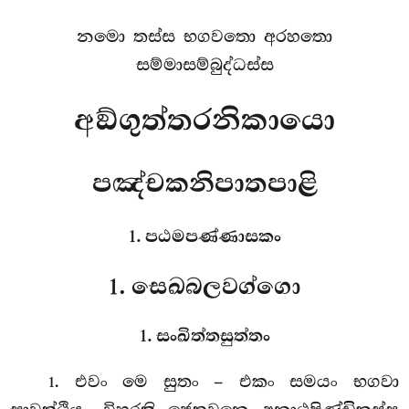
නමො තස්ස භගවතො අරහතො
සම්මාසම්බුද්ධස්ස
අඞ්ගුත්තරනිකායො
පඤ්චකනිපාතපාළි
1. පඨමපණ්ණාසකං
1. සෙඛබලවග්ගො
1. සංඛිත්තසුත්තං
. එවං
මෙ සුතං – එකං සමයං භගවා
1