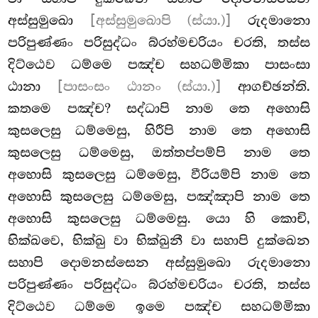
අස්සුමුඛො
[අස්සුමුඛොපි (ස්යා.)]
රුදමානො
පරිපුණ්ණං පරිසුද්ධං බ්රහ්මචරියං චරති, තස්ස
දිට්ඨෙව ධම්මෙ පඤ්ච සහධම්මිකා පාසංසා
ඨානා
[පාසංසං ඨානං (ස්යා.)]
ආගච්ඡන්ති.
කතමෙ
පඤ්ච? සද්ධාපි නාම තෙ අහොසි
කුසලෙසු ධම්මෙසු, හිරීපි නාම තෙ අහොසි
කුසලෙසු ධම්මෙසු, ඔත්තප්පම්පි නාම තෙ
අහොසි කුසලෙසු ධම්මෙසු, වීරියම්පි නාම තෙ
අහොසි කුසලෙසු ධම්මෙසු, පඤ්ඤාපි නාම තෙ
අහොසි කුසලෙසු ධම්මෙසු. යො හි කොචි,
භික්ඛවෙ, භික්ඛු වා භික්ඛුනී වා සහාපි දුක්ඛෙන
සහාපි දොමනස්සෙන අස්සුමුඛො රුදමානො
පරිපුණ්ණං පරිසුද්ධං බ්රහ්මචරියං චරති, තස්ස
දිට්ඨෙව
ධම්මෙ ඉමෙ පඤ්ච සහධම්මිකා