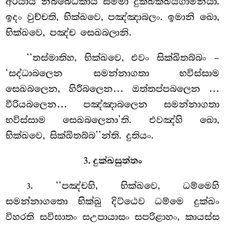
අරියාය නිබ්බෙධිකාය සම්මා දුක්ඛක්ඛයගාමිනියා.
ඉදං වුච්චති, භික්ඛවෙ, පඤ්ඤාබලං. ඉමානි ඛො,
භික්ඛවෙ, පඤ්ච සෙඛබලානි.
‘‘තස්මාතිහ, භික්ඛවෙ, එවං සික්ඛිතබ්බං
–
‘සද්ධාබලෙන සමන්නාගතා භවිස්සාම
සෙඛබලෙන, හිරීබලෙන… ඔත්තප්පබලෙන
…
වීරියබලෙන… පඤ්ඤාබලෙන සමන්නාගතා
භවිස්සාම සෙඛබලෙනා’ති. එවඤ්හි ඛො,
භික්ඛවෙ, සික්ඛිතබ්බ’’න්ති. දුතියං.
3. දුක්ඛසුත්තං
. ‘‘පඤ්චහි, භික්ඛවෙ, ධම්මෙහි
3
සමන්නාගතො භික්ඛු දිට්ඨෙව ධම්මෙ දුක්ඛං
විහරති සවිඝාතං සඋපායාසං සපරිළාහං, කායස්ස