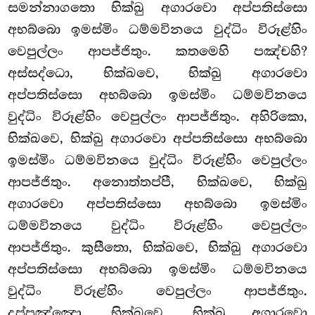
සමන්නාගතො භික්ඛු අගාරවො අප්පතිස්සො
අභබ්බො ඉමස්මිං ධම්මවිනයෙ වුද්ධිං විරූළ්හිං
වෙපුල්ලං ආපජ්ජිතුං. කතමෙහි පඤ්චහි?
අස්සද්ධො, භික්ඛවෙ, භික්ඛු අගාරවො
අප්පතිස්සො අභබ්බො ඉමස්මිං ධම්මවිනයෙ
වුද්ධිං විරූළ්හිං වෙපුල්ලං ආපජ්ජිතුං. අහිරිකො,
භික්ඛවෙ, භික්ඛු අගාරවො අප්පතිස්සො අභබ්බො
ඉමස්මිං ධම්මවිනයෙ වුද්ධිං විරූළ්හිං වෙපුල්ලං
ආපජ්ජිතුං. අනොත්තප්පී, භික්ඛවෙ, භික්ඛු
අගාරවො අප්පතිස්සො අභබ්බො ඉමස්මිං
ධම්මවිනයෙ වුද්ධිං විරූළ්හිං වෙපුල්ලං
ආපජ්ජිතුං. කුසීතො, භික්ඛවෙ, භික්ඛු අගාරවො
අප්පතිස්සො අභබ්බො ඉමස්මිං ධම්මවිනයෙ
වුද්ධිං විරූළ්හිං වෙපුල්ලං ආපජ්ජිතුං.
දුප්පඤ්ඤො, භික්ඛවෙ, භික්ඛු අගාරවො