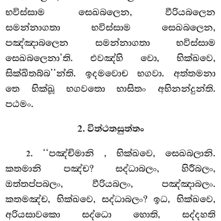
භවිස්සාම සෙඛබලෙන, වීරියබලෙන
සමන්නාගතා භවිස්සාම සෙඛබලෙන,
පඤ්ඤාබලෙන සමන්නාගතා භවිස්සාම
සෙඛබලෙනා’ති. එවඤ්හි වො, භික්ඛවෙ,
සික්ඛිතබ්බ’’න්ති. ඉදමවොච භගවා. අත්තමනා
තෙ භික්ඛූ භගවතො භාසිතං අභිනන්දුන්ති.
පඨමං.
2. විත්ථතසුත්තං
. ‘‘පඤ්චිමානි
, භික්ඛවෙ, සෙඛබලානි.
2
කතමානි පඤ්ච? සද්ධාබලං, හිරීබලං,
ඔත්තප්පබලං, වීරියබලං, පඤ්ඤාබලං.
කතමඤ්ච, භික්ඛවෙ, සද්ධාබලං? ඉධ, භික්ඛවෙ,
අරියසාවකො සද්ධො හොති, සද්දහති