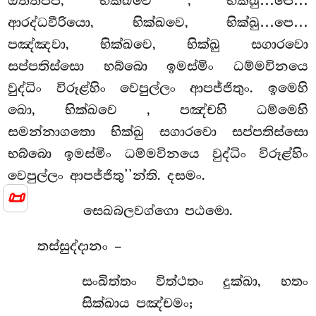
ඔත්තප්පී, භික්ඛවෙ
, භික්ඛු…පෙ…
ආරද්ධවීරියො, භික්ඛවෙ, භික්ඛු…පෙ…
පඤ්ඤවා, භික්ඛවෙ, භික්ඛු සගාරවො
සප්පතිස්සො භබ්බො ඉමස්මිං ධම්මවිනයෙ
වුද්ධිං විරූළ්හිං වෙපුල්ලං ආපජ්ජිතුං. ඉමෙහි
ඛො, භික්ඛවෙ
, පඤ්චහි ධම්මෙහි
සමන්නාගතො භික්ඛු සගාරවො සප්පතිස්සො
භබ්බො ඉමස්මිං ධම්මවිනයෙ වුද්ධිං විරූළ්හිං
වෙපුල්ලං ආපජ්ජිතු’’න්ති. දසමං.
📜
සෙඛබලවග්ගො පඨමො.
තස්සුද්දානං –
සංඛිත්තං විත්ථතං දුක්ඛා, භතං
සික්ඛාය පඤ්චමං;