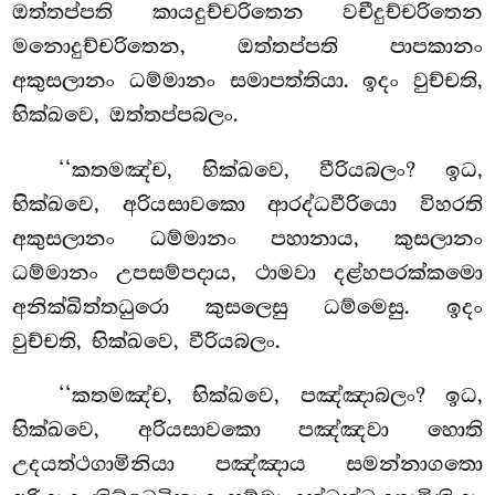
ඔත්තප්පති කායදුච්චරිතෙන වචීදුච්චරිතෙන
මනොදුච්චරිතෙන, ඔත්තප්පති පාපකානං
අකුසලානං ධම්මානං සමාපත්තියා. ඉදං වුච්චති,
භික්ඛවෙ, ඔත්තප්පබලං.
‘‘කතමඤ්ච, භික්ඛවෙ, වීරියබලං? ඉධ,
භික්ඛවෙ, අරියසාවකො ආරද්ධවීරියො විහරති
අකුසලානං ධම්මානං පහානාය, කුසලානං
ධම්මානං උපසම්පදාය, ථාමවා දළ්හපරක්කමො
අනික්ඛිත්තධුරො කුසලෙසු ධම්මෙසු. ඉදං
වුච්චති, භික්ඛවෙ, වීරියබලං.
‘‘කතමඤ්ච, භික්ඛවෙ, පඤ්ඤාබලං? ඉධ,
භික්ඛවෙ, අරියසාවකො පඤ්ඤවා හොති
උදයත්ථගාමිනියා
පඤ්ඤාය සමන්නාගතො