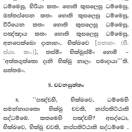
ධම්මෙසු, හිරියා කතං හොති කුසලෙසු ධම්මෙසු,
ඔත්තප්පෙන කතං හොති කුසලෙසු ධම්මෙසු,
වීරියෙන කතං හොති කුසලෙසු ධම්මෙසු,
පඤ්ඤාය කතං හොති කුසලෙසු ධම්මෙසු,
අනපෙක්ඛො දානාහං, භික්ඛවෙ
[පනාහං (සී.
ස්යා. කං.)]
, තස්මිං භික්ඛුස්මිං හොමි –
‘අත්තගුත්තො දානි භික්ඛු නාලං පමාදායා’’’ති.
සත්තමං.
8. චවනසුත්තං
. ‘‘පඤ්චහි, භික්ඛවෙ, ධම්මෙහි
8
සමන්නාගතො භික්ඛු චවති, නප්පතිට්ඨාති
සද්ධම්මෙ. කතමෙහි පඤ්චහි? අසද්ධො,
භික්ඛවෙ, භික්ඛු චවති, නප්පතිට්ඨාති සද්ධම්මෙ
.