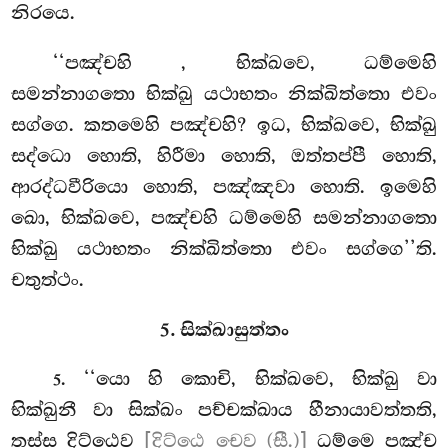
නිරයෙ.
‘‘පඤ්චහි
, භික්ඛවෙ, ධම්මෙහි
සමන්නාගතො භික්ඛු යථාභතං නික්ඛිත්තො එවං
සග්ගෙ. කතමෙහි පඤ්චහි? ඉධ, භික්ඛවෙ, භික්ඛු
සද්ධො හොති, හිරීමා හොති, ඔත්තප්පී හොති,
ආරද්ධවීරියො හොති, පඤ්ඤවා හොති. ඉමෙහි
ඛො, භික්ඛවෙ, පඤ්චහි ධම්මෙහි සමන්නාගතො
භික්ඛු යථාභතං නික්ඛිත්තො එවං සග්ගෙ’’ති.
චතුත්ථං.
5. සික්ඛාසුත්තං
. ‘‘යො හි කොචි, භික්ඛවෙ, භික්ඛු වා
5
භික්ඛුනී වා සික්ඛං පච්චක්ඛාය හීනායාවත්තති,
තස්ස දිට්ඨෙව
[දිට්ඨෙ චෙව (සී.)]
ධම්මෙ පඤ්ච