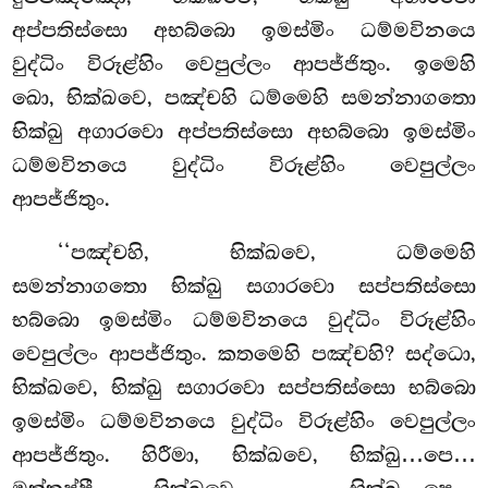
අප්පතිස්සො අභබ්බො ඉමස්මිං ධම්මවිනයෙ
වුද්ධිං විරූළ්හිං වෙපුල්ලං ආපජ්ජිතුං. ඉමෙහි
ඛො, භික්ඛවෙ, පඤ්චහි ධම්මෙහි සමන්නාගතො
භික්ඛු අගාරවො අප්පතිස්සො අභබ්බො ඉමස්මිං
ධම්මවිනයෙ වුද්ධිං විරූළ්හිං වෙපුල්ලං
ආපජ්ජිතුං.
‘‘පඤ්චහි, භික්ඛවෙ, ධම්මෙහි
සමන්නාගතො භික්ඛු සගාරවො සප්පතිස්සො
භබ්බො ඉමස්මිං ධම්මවිනයෙ වුද්ධිං විරූළ්හිං
වෙපුල්ලං ආපජ්ජිතුං. කතමෙහි පඤ්චහි? සද්ධො,
භික්ඛවෙ, භික්ඛු සගාරවො සප්පතිස්සො භබ්බො
ඉමස්මිං ධම්මවිනයෙ
වුද්ධිං විරූළ්හිං වෙපුල්ලං
ආපජ්ජිතුං. හිරීමා, භික්ඛවෙ, භික්ඛු…පෙ…