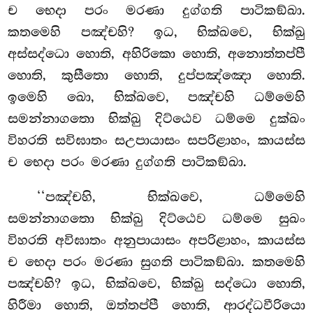
ච භෙදා පරං මරණා
දුග්ගති පාටිකඞ්ඛා.
කතමෙහි පඤ්චහි? ඉධ, භික්ඛවෙ, භික්ඛු
අස්සද්ධො හොති, අහිරිකො හොති, අනොත්තප්පී
හොති, කුසීතො හොති, දුප්පඤ්ඤො හොති.
ඉමෙහි ඛො, භික්ඛවෙ, පඤ්චහි ධම්මෙහි
සමන්නාගතො භික්ඛු දිට්ඨෙව ධම්මෙ දුක්ඛං
විහරති සවිඝාතං සඋපායාසං සපරිළාහං, කායස්ස
ච භෙදා පරං මරණා දුග්ගති පාටිකඞ්ඛා.
‘‘පඤ්චහි, භික්ඛවෙ, ධම්මෙහි
සමන්නාගතො භික්ඛු දිට්ඨෙව ධම්මෙ සුඛං
විහරති අවිඝාතං අනුපායාසං අපරිළාහං, කායස්ස
ච භෙදා පරං මරණා සුගති පාටිකඞ්ඛා. කතමෙහි
පඤ්චහි? ඉධ, භික්ඛවෙ, භික්ඛු සද්ධො හොති,
හිරීමා හොති, ඔත්තප්පී හොති, ආරද්ධවීරියො