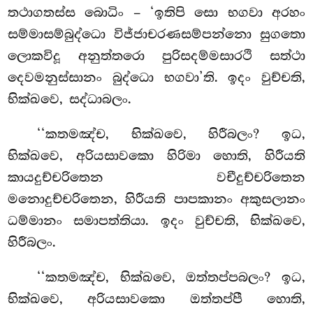
තථාගතස්ස බොධිං – ‘ඉතිපි සො භගවා අරහං
සම්මාසම්බුද්ධො විජ්ජාචරණසම්පන්නො සුගතො
ලොකවිදූ අනුත්තරො පුරිසදම්මසාරථි සත්ථා
දෙවමනුස්සානං බුද්ධො භගවා’ති. ඉදං වුච්චති,
භික්ඛවෙ, සද්ධාබලං.
‘‘කතමඤ්ච, භික්ඛවෙ, හිරීබලං? ඉධ,
භික්ඛවෙ, අරියසාවකො හිරිමා හොති, හිරීයති
කායදුච්චරිතෙන වචීදුච්චරිතෙන
මනොදුච්චරිතෙන, හිරීයති පාපකානං අකුසලානං
ධම්මානං සමාපත්තියා. ඉදං වුච්චති, භික්ඛවෙ,
හිරීබලං.
‘‘කතමඤ්ච, භික්ඛවෙ, ඔත්තප්පබලං? ඉධ,
භික්ඛවෙ, අරියසාවකො ඔත්තප්පී හොති,