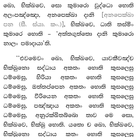
ඛො, භික්ඛවෙ, සො කුමාරො වුද්ධො
හොති
අලංපඤ්ඤො, අනපෙක්ඛා දානි
[අනපෙක්ඛා
පන (සී. ස්යා. කං.)]
, භික්ඛවෙ, ධාති තස්මිං
කුමාරෙ හොති – ‘අත්තගුත්තො දානි කුමාරො
නාලං පමාදායා’ති.
‘‘එවමෙවං ඛො, භික්ඛවෙ, යාවකීවඤ්ච
භික්ඛුනො සද්ධාය අකතං හොති කුසලෙසු
ධම්මෙසු, හිරියා අකතං හොති කුසලෙසු
ධම්මෙසු, ඔත්තප්පෙන අකතං හොති කුසලෙසු
ධම්මෙසු, වීරියෙන අකතං හොති
කුසලෙසු
ධම්මෙසු, පඤ්ඤාය අකතං හොති කුසලෙසු
ධම්මෙසු, අනුරක්ඛිතබ්බො තාව මෙ සො,
භික්ඛවෙ, භික්ඛු හොති. යතො ච ඛො, භික්ඛවෙ,
භික්ඛුනො සද්ධාය කතං හොති කුසලෙසු