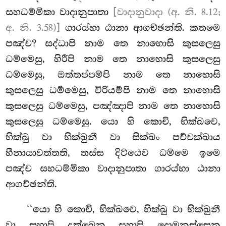
සහධම්මිකා වාදානුපාතා
[වාදානුවාදා (අ. නි. 8.12;
අ. නි. 3.58)]
ගාරය්හා ඨානා ආගච්ඡන්ති. කතමෙ
පඤ්ච? සද්ධාපි නාම තෙ නාහොසි කුසලෙසු
ධම්මෙසු, හිරීපි නාම තෙ නාහොසි කුසලෙසු
ධම්මෙසු, ඔත්තප්පම්පි
නාම තෙ නාහොසි
කුසලෙසු ධම්මෙසු, වීරියම්පි නාම තෙ නාහොසි
කුසලෙසු ධම්මෙසු, පඤ්ඤාපි නාම තෙ නාහොසි
කුසලෙසු ධම්මෙසු. යො හි කොචි, භික්ඛවෙ,
භික්ඛු වා භික්ඛුනී වා සික්ඛං පච්චක්ඛාය
හීනායාවත්තති, තස්ස දිට්ඨෙව ධම්මෙ ඉමෙ
පඤ්ච සහධම්මිකා වාදානුපාතා ගාරය්හා ඨානා
ආගච්ඡන්ති.
‘‘යො හි කොචි, භික්ඛවෙ, භික්ඛු වා භික්ඛුනී
වා සහාපි දුක්ඛෙන සහාපි දොමනස්සෙන