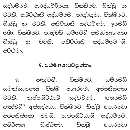
සද්ධම්මෙ. ආරද්ධවීරියො, භික්ඛවෙ, භික්ඛු න
චවති, පතිට්ඨාති සද්ධම්මෙ. පඤ්ඤවා, භික්ඛවෙ,
භික්ඛු න චවති, පතිට්ඨාති සද්ධම්මෙ. ඉමෙහි
ඛො, භික්ඛවෙ, පඤ්චහි ධම්මෙහි සමන්නාගතො
භික්ඛු න චවති, පතිට්ඨාති සද්ධම්මෙ’’ති.
අට්ඨමං.
9. පඨමඅගාරවසුත්තං
. ‘‘පඤ්චහි, භික්ඛවෙ, ධම්මෙහි
9
සමන්නාගතො භික්ඛු අගාරවො අප්පතිස්සො
චවති, නප්පතිට්ඨාති සද්ධම්මෙ. කතමෙහි
පඤ්චහි? අස්සද්ධො, භික්ඛවෙ, භික්ඛු අගාරවො
අප්පතිස්සො චවති, නප්පතිට්ඨාති සද්ධම්මෙ.
අහිරිකො, භික්ඛවෙ, භික්ඛු අගාරවො