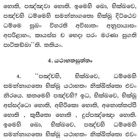
හොති, පඤ්ඤවා හොති. ඉමෙහි ඛො, භික්ඛවෙ,
පඤ්චහි ධම්මෙහි සමන්නාගතො භික්ඛු දිට්ඨෙව
ධම්මෙ සුඛං විහරති අවිඝාතං අනුපායාසං
අපරිළාහං, කායස්ස ච භෙදා පරං මරණා සුගති
පාටිකඞ්ඛා’’ති. තතියං.
4. යථාභතසුත්තං
. ‘‘පඤ්චහි, භික්ඛවෙ, ධම්මෙහි
4
සමන්නාගතො භික්ඛු යථාභතං නික්ඛිත්තො එවං
නිරයෙ. කතමෙහි පඤ්චහි? ඉධ, භික්ඛවෙ, භික්ඛු
අස්සද්ධො හොති, අහිරිකො හොති, අනොත්තප්පී
හොති
, කුසීතො හොති
, දුප්පඤ්ඤො හොති.
ඉමෙහි ඛො, භික්ඛවෙ, පඤ්චහි ධම්මෙහි
සමන්නාගතො භික්ඛු යථාභතං නික්ඛිත්තො එවං