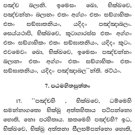
පඤ්ච බලානි. ඉමෙසං ඛො, භික්ඛවෙ,
පඤ්චන්නං බලානං එතං අග්ගං එතං සඞ්ගාහිකං
එතං සඞ්ඝාතනියං, යදිදං පඤ්ඤාබලං.
සෙය්යථාපි, භික්ඛවෙ, කූටාගාරස්ස එතං අග්ගං
එතං සඞ්ගාහිකං එතං සඞ්ඝාතනියං, යදිදං කූටං.
එවමෙවං ඛො, භික්ඛවෙ, ඉමෙසං පඤ්චන්නං
බලානං එතං අග්ගං එතං සඞ්ගාහිකං එතං
සඞ්ඝාතනියං, යදිදං පඤ්ඤාබල’’න්ති. ඡට්ඨං.
7. පඨමහිතසුත්තං
. ‘‘පඤ්චහි
, භික්ඛවෙ, ධම්මෙහි
17
සමන්නාගතො භික්ඛු අත්තහිතාය පටිපන්නො
හොති, නො පරහිතාය. කතමෙහි පඤ්චහි? ඉධ,
භික්ඛවෙ, භික්ඛු අත්තනා සීලසම්පන්නො හොති,