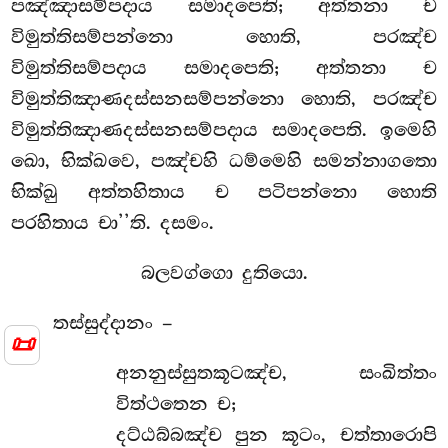
පඤ්ඤාසම්පදාය සමාදපෙති; අත්තනා ච
විමුත්තිසම්පන්නො හොති, පරඤ්ච
විමුත්තිසම්පදාය සමාදපෙති; අත්තනා ච
විමුත්තිඤාණදස්සනසම්පන්නො හොති, පරඤ්ච
විමුත්තිඤාණදස්සනසම්පදාය සමාදපෙති. ඉමෙහි
ඛො, භික්ඛවෙ, පඤ්චහි ධම්මෙහි සමන්නාගතො
භික්ඛු අත්තහිතාය ච පටිපන්නො හොති
පරහිතාය චා’’ති. දසමං.
බලවග්ගො දුතියො.
තස්සුද්දානං –
📜
අනනුස්සුතකූටඤ්ච, සංඛිත්තං
විත්ථතෙන ච;
දට්ඨබ්බඤ්ච පුන කූටං, චත්තාරොපි