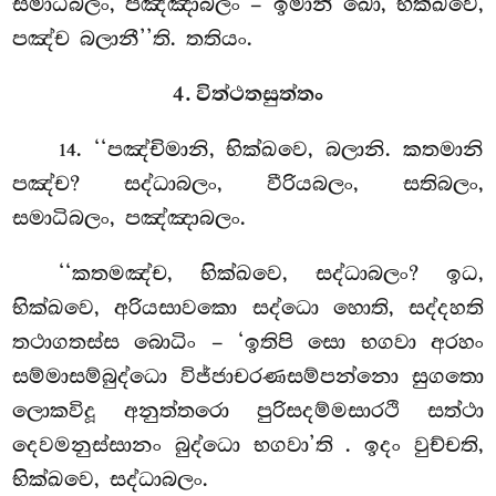
සමාධිබලං, පඤ්ඤාබලං – ඉමානි ඛො, භික්ඛවෙ,
පඤ්ච බලානී’’ති. තතියං.
4. විත්ථතසුත්තං
. ‘‘පඤ්චිමානි, භික්ඛවෙ, බලානි. කතමානි
14
පඤ්ච? සද්ධාබලං, වීරියබලං, සතිබලං,
සමාධිබලං, පඤ්ඤාබලං.
‘‘කතමඤ්ච, භික්ඛවෙ, සද්ධාබලං? ඉධ,
භික්ඛවෙ, අරියසාවකො සද්ධො හොති, සද්දහති
තථාගතස්ස බොධිං – ‘ඉතිපි සො භගවා අරහං
සම්මාසම්බුද්ධො විජ්ජාචරණසම්පන්නො සුගතො
ලොකවිදූ අනුත්තරො පුරිසදම්මසාරථි සත්ථා
දෙවමනුස්සානං බුද්ධො භගවා’ති
. ඉදං වුච්චති,
භික්ඛවෙ, සද්ධාබලං.