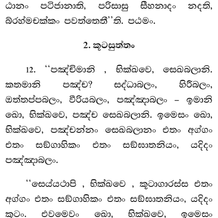
ඨානං පටිජානාති, පරිසාසු සීහනාදං නදති,
බ්රහ්මචක්කං පවත්තෙතී’’ති. පඨමං.
2. කූටසුත්තං
. ‘‘පඤ්චිමානි
, භික්ඛවෙ, සෙඛබලානි.
12
කතමානි පඤ්ච? සද්ධාබලං, හිරීබලං,
ඔත්තප්පබලං, වීරියබලං, පඤ්ඤාබලං – ඉමානි
ඛො, භික්ඛවෙ, පඤ්ච සෙඛබලානි. ඉමෙසං ඛො,
භික්ඛවෙ, පඤ්චන්නං සෙඛබලානං එතං අග්ගං
එතං සඞ්ගාහිකං එතං සඞ්ඝාතනියං, යදිදං
පඤ්ඤාබලං.
‘‘සෙය්යථාපි
, භික්ඛවෙ
, කූටාගාරස්ස එතං
අග්ගං එතං සඞ්ගාහිකං එතං සඞ්ඝාතනියං, යදිදං
කූටං. එවමෙවං ඛො, භික්ඛවෙ, ඉමෙසං