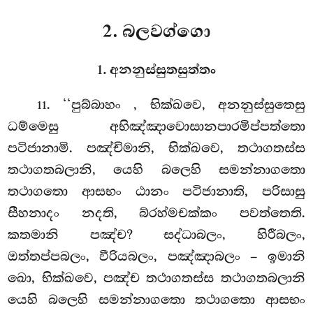
2. බලවග්ගො
1. අනනුස්සුතසුත්තං
. ‘‘පුබ්බාහං
, භික්ඛවෙ, අනනුස්සුතෙසු
11
ධම්මෙසු අභිඤ්ඤාවොසානපාරමිප්පත්තො
පටිජානාමි. පඤ්චිමානි, භික්ඛවෙ, තථාගතස්ස
තථාගතබලානි, යෙහි බලෙහි සමන්නාගතො
තථාගතො ආසභං ඨානං පටිජානාති, පරිසාසු
සීහනාදං නදති, බ්රහ්මචක්කං පවත්තෙති.
කතමානි පඤ්ච? සද්ධාබලං, හිරීබලං,
ඔත්තප්පබලං, වීරියබලං, පඤ්ඤාබලං – ඉමානි
ඛො, භික්ඛවෙ, පඤ්ච තථාගතස්ස තථාගතබලානි
යෙහි බලෙහි සමන්නාගතො තථාගතො ආසභං