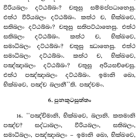
වීරියබලං දට්ඨබ්බං? චතූසු සම්මප්පධානෙසු.
එත්ථ වීරියබලං
දට්ඨබ්බං. කත්ථ ච, භික්ඛවෙ,
සතිබලං දට්ඨබ්බං? චතූසු සතිපට්ඨානෙසු. එත්ථ
සතිබලං දට්ඨබ්බං. කත්ථ ච, භික්ඛවෙ,
සමාධිබලං දට්ඨබ්බං? චතූසු ඣානෙසු. එත්ථ
සමාධිබලං දට්ඨබ්බං. කත්ථ ච, භික්ඛවෙ,
පඤ්ඤාබලං දට්ඨබ්බං? චතූසු අරියසච්චෙසු.
එත්ථ පඤ්ඤාබලං දට්ඨබ්බං. ඉමානි ඛො,
භික්ඛවෙ, පඤ්ච බලානී’’ති. පඤ්චමං.
6. පුනකූටසුත්තං
. ‘‘පඤ්චිමානි, භික්ඛවෙ, බලානි. කතමානි
16
පඤ්ච? සද්ධාබලං, වීරියබලං, සතිබලං,
සමාධිබලං, පඤ්ඤාබලං – ඉමානි ඛො, භික්ඛවෙ,