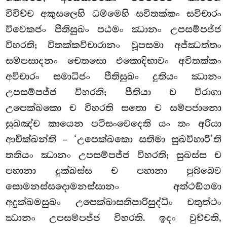
විවිච්ච අකුසලෙහි ධම්මෙහි සවිතක්කං සවිචාරං
විවෙකජං පීතිසුඛං
පඨමං ඣානං උපසම්පජ්ජ
විහරති; විතක්කවිචාරානං වූපසමා අජ්ඣත්තං
සම්පසාදනං චෙතසො එකොදිභාවං අවිතක්කං
අවිචාරං සමාධිජං පීතිසුඛං දුතියං ඣානං
උපසම්පජ්ජ විහරති; පීතියා ච විරාගා
උපෙක්ඛකො ච විහරති සතො ච සම්පජානො
සුඛඤ්ච කායෙන පටිසංවෙදෙති යං තං අරියා
ආචික්ඛන්ති
– ‘උපෙක්ඛකො සතිමා සුඛවිහාරී’ති
තතියං ඣානං උපසම්පජ්ජ විහරති; සුඛස්ස ච
පහානා දුක්ඛස්ස ච පහානා පුබ්බෙව
සොමනස්සදොමනස්සානං අත්ථඞ්ගමා
අදුක්ඛමසුඛං උපෙක්ඛාසතිපාරිසුද්ධිං චතුත්ථං
ඣානං උපසම්පජ්ජ විහරති. ඉදං වුච්චති,