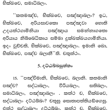
භික්ඛවෙ, සමාධිබලං.
‘‘කතමඤ්ච, භික්ඛවෙ, පඤ්ඤාබලං? ඉධ,
භික්ඛවෙ, අරියසාවකො පඤ්ඤවා හොති
උදයත්ථගාමිනියා පඤ්ඤාය සමන්නාගතො
අරියාය නිබ්බෙධිකාය සම්මා දුක්ඛක්ඛයගාමිනියා.
ඉදං වුච්චති, භික්ඛවෙ, පඤ්ඤාබලං. ඉමානි ඛො,
භික්ඛවෙ, පඤ්ච බලානී’’ති. චතුත්ථං.
5. දට්ඨබ්බසුත්තං
. ‘‘පඤ්චිමානි, භික්ඛවෙ, බලානි. කතමානි
15
පඤ්ච? සද්ධාබලං, වීරියබලං, සතිබලං,
සමාධිබලං, පඤ්ඤාබලං
. කත්ථ ච, භික්ඛවෙ,
සද්ධාබලං දට්ඨබ්බං? චතූසු සොතාපත්තියඞ්ගෙසු.
එත්ථ සද්ධාබලං දට්ඨබ්බං. කත්ථ ච, භික්ඛවෙ,