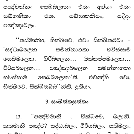
පඤ්චන්නං සෙඛබලානං එතං අග්ගං එතං
සඞ්ගාහිකං එතං සඞ්ඝාතනියං, යදිදං
පඤ්ඤාබලං.
‘‘තස්මාතිහ, භික්ඛවෙ, එවං සික්ඛිතබ්බං –
‘සද්ධාබලෙන සමන්නාගතා භවිස්සාම
සෙඛබලෙන, හිරීබලෙන… ඔත්තප්පබලෙන…
වීරියබලෙන… පඤ්ඤාබලෙන සමන්නාගතා
භවිස්සාම සෙඛබලෙනා’ති. එවඤ්හි වො,
භික්ඛවෙ, සික්ඛිතබ්බ’’න්ති. දුතියං.
3. සංඛිත්තසුත්තං
. ‘‘පඤ්චිමානි
, භික්ඛවෙ, බලානි.
13
කතමානි පඤ්ච? සද්ධාබලං, වීරියබලං, සතිබලං,