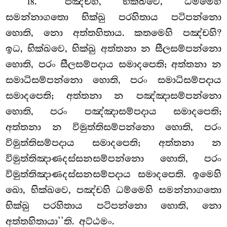
. ‘‘පඤ්චහි, භික්ඛවෙ, ධම්මෙහි
18
සමන්නාගතො භික්ඛු පරහිතාය පටිපන්නො
හොති, නො අත්තහිතාය. කතමෙහි පඤ්චහි?
ඉධ, භික්ඛවෙ, භික්ඛු අත්තනා න සීලසම්පන්නො
හොති, පරං සීලසම්පදාය සමාදපෙති; අත්තනා න
සමාධිසම්පන්නො හොති, පරං සමාධිසම්පදාය
සමාදපෙති; අත්තනා න පඤ්ඤාසම්පන්නො
හොති, පරං පඤ්ඤාසම්පදාය සමාදපෙති;
අත්තනා න විමුත්තිසම්පන්නො හොති, පරං
විමුත්තිසම්පදාය සමාදපෙති; අත්තනා න
විමුත්තිඤාණදස්සනසම්පන්නො හොති, පරං
විමුත්තිඤාණදස්සනසම්පදාය සමාදපෙති. ඉමෙහි
ඛො, භික්ඛවෙ, පඤ්චහි ධම්මෙහි සමන්නාගතො
භික්ඛු පරහිතාය පටිපන්නො හොති, නො
අත්තහිතායා’’ති. අට්ඨමං.