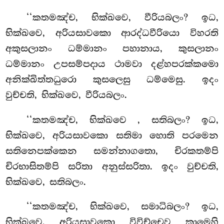
‘‘කතමඤ්ච, භික්ඛවෙ, වීරියබලං? ඉධ,
භික්ඛවෙ, අරියසාවකො ආරද්ධවීරියො විහරති
අකුසලානං ධම්මානං පහානාය, කුසලානං
ධම්මානං උපසම්පදාය ථාමවා දළ්හපරක්කමො
අනික්ඛිත්තධුරො කුසලෙසු ධම්මෙසු. ඉදං
වුච්චති, භික්ඛවෙ, වීරියබලං.
‘‘කතමඤ්ච, භික්ඛවෙ
, සතිබලං? ඉධ,
භික්ඛවෙ, අරියසාවකො සතිමා හොති පරමෙන
සතිනෙපක්කෙන සමන්නාගතො, චිරකතම්පි
චිරභාසිතම්පි සරිතා අනුස්සරිතා. ඉදං වුච්චති,
භික්ඛවෙ, සතිබලං.
‘‘කතමඤ්ච, භික්ඛවෙ, සමාධිබලං? ඉධ,
භික්ඛවෙ, අරියසාවකො විවිච්චෙව කාමෙහි