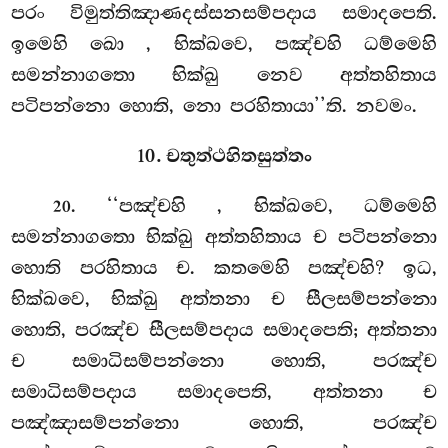
පරං විමුත්තිඤාණදස්සනසම්පදාය සමාදපෙති.
ඉමෙහි
ඛො
, භික්ඛවෙ, පඤ්චහි ධම්මෙහි
සමන්නාගතො භික්ඛු නෙව අත්තහිතාය
පටිපන්නො හොති, නො පරහිතායා’’ති. නවමං.
10. චතුත්ථහිතසුත්තං
. ‘‘පඤ්චහි
, භික්ඛවෙ, ධම්මෙහි
20
සමන්නාගතො භික්ඛු අත්තහිතාය ච පටිපන්නො
හොති පරහිතාය ච. කතමෙහි පඤ්චහි? ඉධ,
භික්ඛවෙ, භික්ඛු අත්තනා ච සීලසම්පන්නො
හොති, පරඤ්ච සීලසම්පදාය සමාදපෙති; අත්තනා
ච සමාධිසම්පන්නො හොති, පරඤ්ච
සමාධිසම්පදාය සමාදපෙති, අත්තනා ච
පඤ්ඤාසම්පන්නො හොති, පරඤ්ච