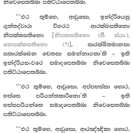
නිවෙසෙතබ්බා පතිට්ඨාපෙතබ්බා.
‘‘‘එථ තුම්හෙ, ආවුසො, ඉන්ද්රියෙසු
ගුත්තද්වාරා විහරථ ආරක්ඛසතිනො
නිපක්කසතිනො
[නිපකසතිනො (සී. ස්යා.),
නෙපක්කසතිනො (?)]
, සාරක්ඛිතමානසා
සතාරක්ඛෙන චෙතසා සමන්නාගතා’ති – ඉති
ඉන්ද්රියසංවරෙ සමාදපෙතබ්බා නිවෙසෙතබ්බා
පතිට්ඨාපෙතබ්බා.
‘‘‘එථ තුම්හෙ, ආවුසො, අප්පභස්සා හොථ,
භස්සෙ පරියන්තකාරිනො’ති – ඉති
භස්සපරියන්තෙ සමාදපෙතබ්බා නිවෙසෙතබ්බා
පතිට්ඨාපෙතබ්බා.
‘‘‘එථ තුම්හෙ, ආවුසො, ආරඤ්ඤිකා හොථ,