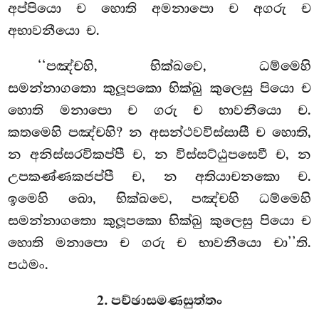
අප්පියො ච හොති අමනාපො ච අගරු ච
අභාවනීයො ච.
‘‘පඤ්චහි, භික්ඛවෙ, ධම්මෙහි
සමන්නාගතො කුලූපකො භික්ඛු කුලෙසු පියො ච
හොති මනාපො ච ගරු ච භාවනීයො ච.
කතමෙහි පඤ්චහි? න අසන්ථවවිස්සාසී ච හොති,
න අනිස්සරවිකප්පී ච, න විස්සට්ඨුපසෙවී ච, න
උපකණ්ණකජප්පී ච, න අතියාචනකො ච.
ඉමෙහි
ඛො, භික්ඛවෙ, පඤ්චහි ධම්මෙහි
සමන්නාගතො කුලූපකො භික්ඛු කුලෙසු පියො ච
හොති මනාපො ච ගරු ච භාවනීයො චා’’ති.
පඨමං.
2. පච්ඡාසමණසුත්තං