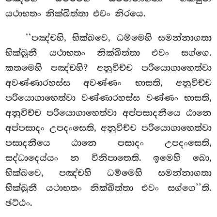
යථාභතං නික්ඛිත්තා එවං නිරයෙ.
‘‘පඤ්චහි, භික්ඛවෙ, ධම්මෙහි සමන්නාගතා
භික්ඛුනී යථාභතං නික්ඛිත්තා එවං සග්ගෙ.
කතමෙහි පඤ්චහි? අනුවිච්ච පරියොගාහෙත්වා
අවණ්ණාරහස්ස අවණ්ණං භාසති, අනුවිච්ච
පරියොගාහෙත්වා වණ්ණාරහස්ස වණ්ණං භාසති,
අනුවිච්ච
පරියොගාහෙත්වා
අප්පසාදනීයෙ ඨානෙ
අප්පසාදං උපදංසෙති, අනුවිච්ච පරියොගාහෙත්වා
පසාදනීයෙ ඨානෙ පසාදං උපදංසෙති,
සද්ධාදෙය්යං න විනිපාතෙති. ඉමෙහි ඛො,
භික්ඛවෙ, පඤ්චහි ධම්මෙහි සමන්නාගතා
භික්ඛුනී යථාභතං නික්ඛිත්තා එවං සග්ගෙ’’ති.
ඡට්ඨං.