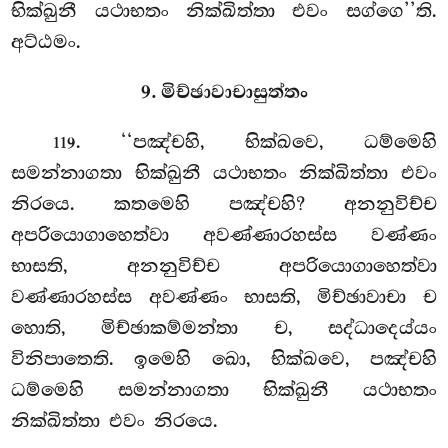
භික්ඛුනී යථාභතං නික්ඛිත්තා එවං සග්ගෙ’’ති.
අට්ඨමං.
9. මිච්ඡාවාචාසුත්තං
. ‘‘පඤ්චහි, භික්ඛවෙ, ධම්මෙහි
119
සමන්නාගතා භික්ඛුනී යථාභතං නික්ඛිත්තා එවං
නිරයෙ. කතමෙහි පඤ්චහි? අනනුවිච්ච
අපරියොගාහෙත්වා අවණ්ණාරහස්ස වණ්ණං
භාසති, අනනුවිච්ච අපරියොගාහෙත්වා
වණ්ණාරහස්ස අවණ්ණං භාසති, මිච්ඡාවාචා ච
හොති, මිච්ඡාකම්මන්තා ච, සද්ධාදෙය්යං
විනිපාතෙති. ඉමෙහි ඛො, භික්ඛවෙ, පඤ්චහි
ධම්මෙහි සමන්නාගතා භික්ඛුනී යථාභතං
නික්ඛිත්තා එවං නිරයෙ.