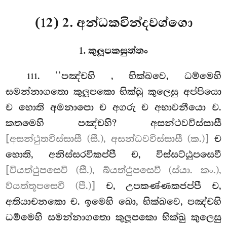
(12) 2. අන්ධකවින්දවග්ගො
1. කුලූපකසුත්තං
. ‘‘පඤ්චහි
, භික්ඛවෙ, ධම්මෙහි
111
සමන්නාගතො කුලූපකො භික්ඛු කුලෙසු අප්පියො
ච හොති අමනාපො ච අගරු ච අභාවනීයො ච.
කතමෙහි පඤ්චහි? අසන්ථවවිස්සාසී
[අසන්ථුතවිස්සාසී (සී.), අසන්ධවවිස්සාසී (ක.)]
ච
හොති, අනිස්සරවිකප්පී ච, විස්සට්ඨුපසෙවී
[වියත්ථුපසෙවී (සී.), බ්යත්ථුපසෙවී (ස්යා. කං.),
ව්යත්තූපසෙවී (පී.)]
ච, උපකණ්ණකජප්පී ච,
අතියාචනකො ච. ඉමෙහි ඛො, භික්ඛවෙ, පඤ්චහි
ධම්මෙහි සමන්නාගතො කුලූපකො භික්ඛු කුලෙසු