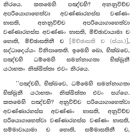
නිරයෙ. කතමෙහි පඤ්චහි? අනනුවිච්ච
අපරියොගාහෙත්වා අවණ්ණාරහස්ස වණ්ණං
භාසති, අනනුවිච්ච අපරියොගාහෙත්වා
වණ්ණාරහස්ස අවණ්ණං භාසති, මිච්ඡාවායාමා ච
හොති, මිච්ඡාසතිනී ච
[මිච්ඡාසති ච (ස්යා.)]
,
සද්ධාදෙය්යං විනිපාතෙති. ඉමෙහි
ඛො, භික්ඛවෙ,
පඤ්චහි ධම්මෙහි සමන්නාගතා භික්ඛුනී
යථාභතං නික්ඛිත්තා එවං නිරයෙ.
‘‘පඤ්චහි, භික්ඛවෙ, ධම්මෙහි
සමන්නාගතා
භික්ඛුනී යථාභතං නික්ඛිත්තා එවං සග්ගෙ.
කතමෙහි පඤ්චහි? අනුවිච්ච පරියොගාහෙත්වා
අවණ්ණාරහස්ස අවණ්ණං භාසති, අනුවිච්ච
පරියොගාහෙත්වා වණ්ණාරහස්ස වණ්ණං භාසති,
සම්මාවායාමා ච හොති, සම්මාසතිනී ච,