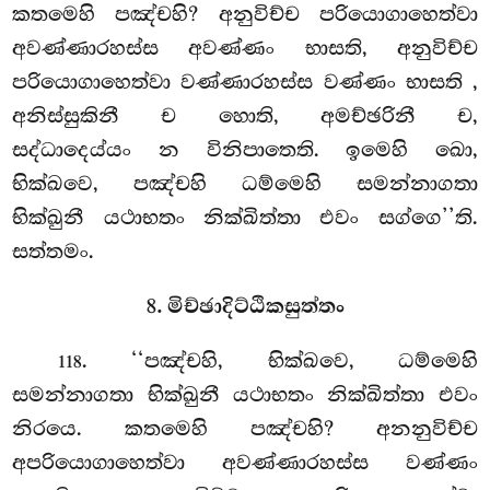
කතමෙහි පඤ්චහි? අනුවිච්ච පරියොගාහෙත්වා
අවණ්ණාරහස්ස අවණ්ණං භාසති, අනුවිච්ච
පරියොගාහෙත්වා වණ්ණාරහස්ස වණ්ණං භාසති
,
අනිස්සුකිනී ච හොති, අමච්ඡරිනී ච,
සද්ධාදෙය්යං
න විනිපාතෙති. ඉමෙහි ඛො,
භික්ඛවෙ, පඤ්චහි ධම්මෙහි සමන්නාගතා
භික්ඛුනී යථාභතං නික්ඛිත්තා එවං සග්ගෙ’’ති.
සත්තමං.
8. මිච්ඡාදිට්ඨිකසුත්තං
. ‘‘පඤ්චහි, භික්ඛවෙ, ධම්මෙහි
118
සමන්නාගතා භික්ඛුනී යථාභතං නික්ඛිත්තා එවං
නිරයෙ. කතමෙහි පඤ්චහි? අනනුවිච්ච
අපරියොගාහෙත්වා අවණ්ණාරහස්ස වණ්ණං