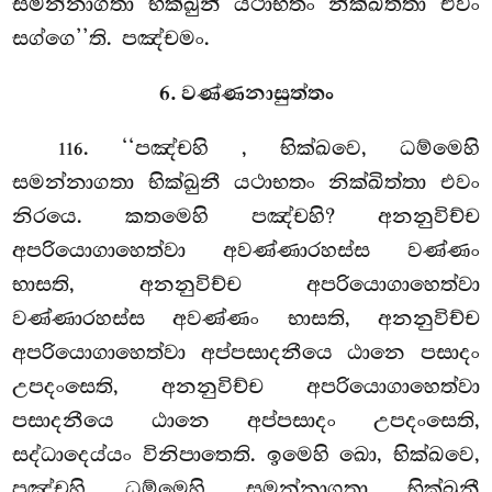
සමන්නාගතා භික්ඛුනී යථාභතං නික්ඛිත්තා එවං
සග්ගෙ’’ති. පඤ්චමං.
6. වණ්ණනාසුත්තං
. ‘‘පඤ්චහි
, භික්ඛවෙ, ධම්මෙහි
116
සමන්නාගතා භික්ඛුනී යථාභතං නික්ඛිත්තා එවං
නිරයෙ. කතමෙහි පඤ්චහි? අනනුවිච්ච
අපරියොගාහෙත්වා අවණ්ණාරහස්ස වණ්ණං
භාසති, අනනුවිච්ච අපරියොගාහෙත්වා
වණ්ණාරහස්ස අවණ්ණං භාසති, අනනුවිච්ච
අපරියොගාහෙත්වා අප්පසාදනීයෙ ඨානෙ පසාදං
උපදංසෙති, අනනුවිච්ච අපරියොගාහෙත්වා
පසාදනීයෙ ඨානෙ අප්පසාදං උපදංසෙති,
සද්ධාදෙය්යං විනිපාතෙති. ඉමෙහි ඛො, භික්ඛවෙ,
පඤ්චහි ධම්මෙහි සමන්නාගතා භික්ඛුනී