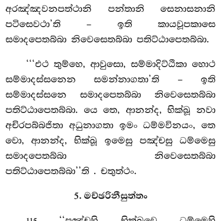
අරඤ්ඤවනපත්ථානි පන්තානි සෙනාසනානි
පටිසෙවථා’ති – ඉති කායවූපකාසෙ
සමාදපෙතබ්බා නිවෙසෙතබ්බා පතිට්ඨාපෙතබ්බා.
‘‘‘එථ තුම්හෙ, ආවුසො, සම්මාදිට්ඨිකා හොථ
සම්මාදස්සනෙන සමන්නාගතා’ති – ඉති
සම්මාදස්සනෙ සමාදපෙතබ්බා නිවෙසෙතබ්බා
පතිට්ඨාපෙතබ්බා. යෙ
තෙ, ආනන්ද, භික්ඛූ නවා
අචිරපබ්බජිතා අධුනාගතා ඉමං ධම්මවිනයං, තෙ
වො, ආනන්ද, භික්ඛූ ඉමෙසු පඤ්චසු ධම්මෙසු
සමාදපෙතබ්බා නිවෙසෙතබ්බා
පතිට්ඨාපෙතබ්බා’’ති
. චතුත්ථං.
5. මච්ඡරිනීසුත්තං
. ‘‘පඤ්චහි, භික්ඛවෙ, ධම්මෙහි