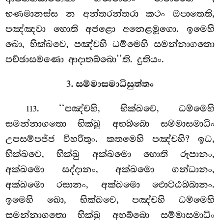
භණමානස්ස න අන්තරන්තරා කථං ඔපාතෙති,
පඤ්ඤවා හොති අජළො අනෙළමූගො. ඉමෙහි
ඛො, භික්ඛවෙ, පඤ්චහි ධම්මෙහි සමන්නාගතො
පච්ඡාසමණො ආදාතබ්බො’’ති. දුතියං.
3. සම්මාසමාධිසුත්තං
. ‘‘පඤ්චහි, භික්ඛවෙ, ධම්මෙහි
113
සමන්නාගතො භික්ඛු අභබ්බො සම්මාසමාධිං
උපසම්පජ්ජ විහරිතුං. කතමෙහි පඤ්චහි? ඉධ,
භික්ඛවෙ, භික්ඛු අක්ඛමො හොති රූපානං,
අක්ඛමො සද්දානං, අක්ඛමො ගන්ධානං,
අක්ඛමො රසානං, අක්ඛමො ඵොට්ඨබ්බානං.
ඉමෙහි ඛො, භික්ඛවෙ, පඤ්චහි ධම්මෙහි
සමන්නාගතො භික්ඛු අභබ්බො සම්මාසමාධිං