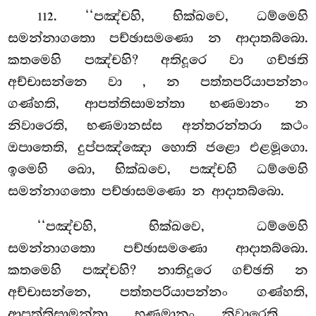
. ‘‘පඤ්චහි, භික්ඛවෙ, ධම්මෙහි
112
සමන්නාගතො පච්ඡාසමණො න ආදාතබ්බො.
කතමෙහි පඤ්චහි? අතිදූරෙ වා ගච්ඡති
අච්චාසන්නෙ වා
, න පත්තපරියාපන්නං
ගණ්හති, ආපත්තිසාමන්තා භණමානං න
නිවාරෙති, භණමානස්ස අන්තරන්තරා කථං
ඔපාතෙති, දුප්පඤ්ඤො හොති ජළො එළමූගො.
ඉමෙහි ඛො, භික්ඛවෙ, පඤ්චහි ධම්මෙහි
සමන්නාගතො පච්ඡාසමණො න ආදාතබ්බො.
‘‘පඤ්චහි, භික්ඛවෙ, ධම්මෙහි
සමන්නාගතො පච්ඡාසමණො ආදාතබ්බො.
කතමෙහි පඤ්චහි? නාතිදූරෙ ගච්ඡති න
අච්චාසන්නෙ, පත්තපරියාපන්නං ගණ්හති,
ආපත්තිසාමන්තා භණමානං නිවාරෙති
,