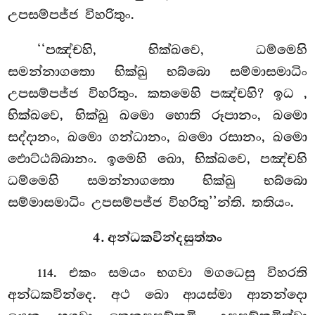
උපසම්පජ්ජ විහරිතුං.
‘‘පඤ්චහි, භික්ඛවෙ, ධම්මෙහි
සමන්නාගතො භික්ඛු භබ්බො සම්මාසමාධිං
උපසම්පජ්ජ විහරිතුං. කතමෙහි පඤ්චහි? ඉධ
,
භික්ඛවෙ, භික්ඛු ඛමො හොති රූපානං, ඛමො
සද්දානං, ඛමො ගන්ධානං, ඛමො රසානං, ඛමො
ඵොට්ඨබ්බානං. ඉමෙහි ඛො, භික්ඛවෙ, පඤ්චහි
ධම්මෙහි සමන්නාගතො භික්ඛු භබ්බො
සම්මාසමාධිං උපසම්පජ්ජ විහරිතු’’න්ති. තතියං.
4. අන්ධකවින්දසුත්තං
. එකං සමයං භගවා මගධෙසු විහරති
114
අන්ධකවින්දෙ. අථ
ඛො ආයස්මා ආනන්දො