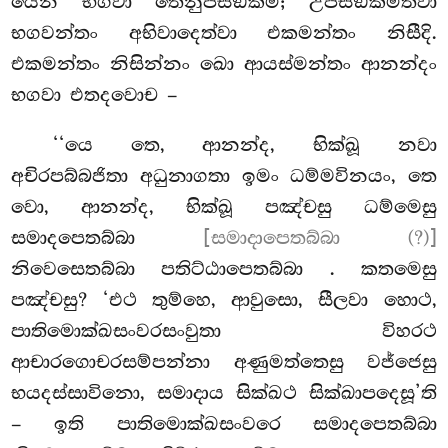
යෙන භගවා තෙනුපසඞ්කමි; උපසඞ්කමිත්වා
භගවන්තං අභිවාදෙත්වා එකමන්තං නිසීදි.
එකමන්තං නිසින්නං ඛො ආයස්මන්තං ආනන්දං
භගවා එතදවොච –
‘‘යෙ තෙ, ආනන්ද, භික්ඛූ නවා
අචිරපබ්බජිතා අධුනාගතා ඉමං ධම්මවිනයං, තෙ
වො, ආනන්ද, භික්ඛූ පඤ්චසු ධම්මෙසු
සමාදපෙතබ්බා
[සමාදාපෙතබ්බා (?)]
නිවෙසෙතබ්බා පතිට්ඨාපෙතබ්බා
. කතමෙසු
පඤ්චසු? ‘එථ තුම්හෙ, ආවුසො, සීලවා හොථ,
පාතිමොක්ඛසංවරසංවුතා විහරථ
ආචාරගොචරසම්පන්නා අණුමත්තෙසු වජ්ජෙසු
භයදස්සාවිනො, සමාදාය සික්ඛථ සික්ඛාපදෙසූ’ති
– ඉති පාතිමොක්ඛසංවරෙ සමාදපෙතබ්බා