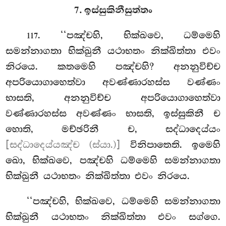
7. ඉස්සුකිනීසුත්තං
. ‘‘පඤ්චහි, භික්ඛවෙ, ධම්මෙහි
117
සමන්නාගතා භික්ඛුනී යථාභතං නික්ඛිත්තා එවං
නිරයෙ. කතමෙහි පඤ්චහි? අනනුවිච්ච
අපරියොගාහෙත්වා අවණ්ණාරහස්ස වණ්ණං
භාසති, අනනුවිච්ච අපරියොගාහෙත්වා
වණ්ණාරහස්ස අවණ්ණං භාසති, ඉස්සුකිනී ච
හොති, මච්ඡරිනී ච, සද්ධාදෙය්යං
[සද්ධාදෙය්යඤ්ච (ස්යා.)]
විනිපාතෙති. ඉමෙහි
ඛො, භික්ඛවෙ, පඤ්චහි ධම්මෙහි සමන්නාගතා
භික්ඛුනී යථාභතං නික්ඛිත්තා එවං නිරයෙ.
‘‘පඤ්චහි, භික්ඛවෙ, ධම්මෙහි සමන්නාගතා
භික්ඛුනී යථාභතං නික්ඛිත්තා එවං සග්ගෙ.