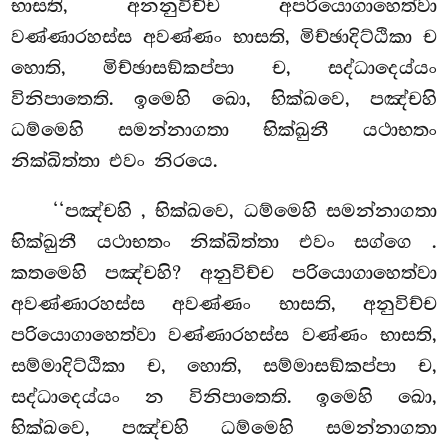
භාසති, අනනුවිච්ච අපරියොගාහෙත්වා
වණ්ණාරහස්ස අවණ්ණං භාසති, මිච්ඡාදිට්ඨිකා ච
හොති, මිච්ඡාසඞ්කප්පා ච, සද්ධාදෙය්යං
විනිපාතෙති. ඉමෙහි ඛො, භික්ඛවෙ, පඤ්චහි
ධම්මෙහි සමන්නාගතා භික්ඛුනී යථාභතං
නික්ඛිත්තා එවං නිරයෙ.
‘‘පඤ්චහි
, භික්ඛවෙ, ධම්මෙහි සමන්නාගතා
භික්ඛුනී යථාභතං නික්ඛිත්තා එවං සග්ගෙ
.
කතමෙහි පඤ්චහි? අනුවිච්ච පරියොගාහෙත්වා
අවණ්ණාරහස්ස අවණ්ණං භාසති, අනුවිච්ච
පරියොගාහෙත්වා වණ්ණාරහස්ස වණ්ණං භාසති,
සම්මාදිට්ඨිකා ච, හොති, සම්මාසඞ්කප්පා ච,
සද්ධාදෙය්යං න විනිපාතෙති. ඉමෙහි ඛො,
භික්ඛවෙ, පඤ්චහි ධම්මෙහි සමන්නාගතා