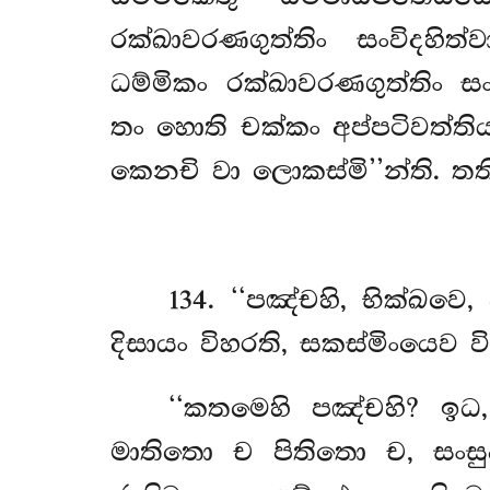
රක්ඛාවරණගුත්තිං සංවිදහිත්
ධම්මිකං රක්ඛාවරණගුත්තිං ස
තං හොති චක්කං
අප්පටිවත්ත
කෙනචි වා ලොකස්මි’’න්ති. තත
134
. ‘‘පඤ්චහි, භික්ඛව
දිසායං විහරති, සකස්මිංයෙව වි
‘‘කතමෙහි
පඤ්චහි? ඉධ
මාතිතො ච පිතිතො ච, සංසු