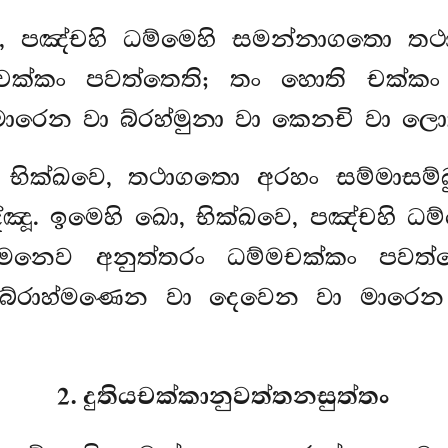
ෙ, පඤ්චහි ධම්මෙහි සමන්නාගතො තථ
චක්කං පවත්තෙති; තං හොති චක්කං
මාරෙන වා
බ්රහ්මුනා වා කෙනචි වා ලොක
 භික්ඛවෙ, තථාගතො අරහං සම්මාසම්බ
්ඤූ. ඉමෙහි ඛො, භික්ඛවෙ, පඤ්චහි
්මෙනෙව අනුත්තරං ධම්මචක්කං පවත්
බ්රාහ්මණෙන වා දෙවෙන වා මාරෙන 
2. දුතියචක්කානුවත්තනසුත්තං