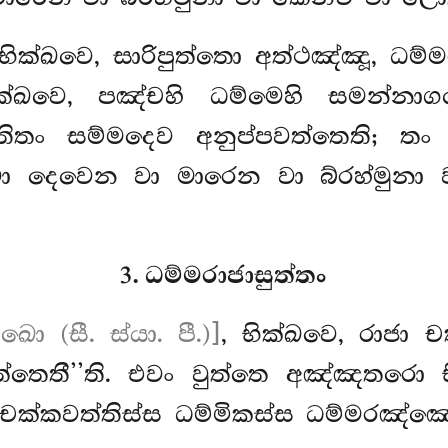
භික්ඛවෙ, සාරිපුත්තො අත්ථඤ්ඤූ, ධම
ික්ඛවෙ, පඤ්චහි ධම්මෙහි සමන්නා
තිතං සම්මදෙව අනුප්පවත්තෙති; තං 
දෙවෙන වා මාරෙන වා බ්රහ්මුනා වා
3. ධම්මරාජාසුත්තං
ො (සී. ස්යා. පී.)]
, භික්ඛවෙ, රාජා 
්තෙතී’’ති. එවං වුත්තෙ අඤ්ඤතරො 
කවත්තිස්ස ධම්මිකස්ස ධම්මරඤ්ඤො රාජ