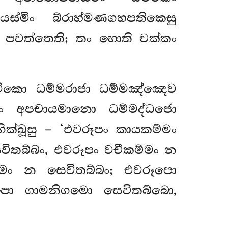
යස්මිං බ්රාහ්මණගහපතිකෙසු
 පවත්තෙති; තං හොති චක්කං
්මිකො ධම්මරාජා ධම්මඤ්ඤෙව
ං අපචායමානො ධම්මද්ධජො
ික්ඛූසු – ‘එවරූපං කායකම්මං
විතබ්බං, එවරූපං වචීකම්මං න
්මං න සෙවිතබ්බං; එවරූපො
ො ගාමනිගමො සෙවිතබ්බො,