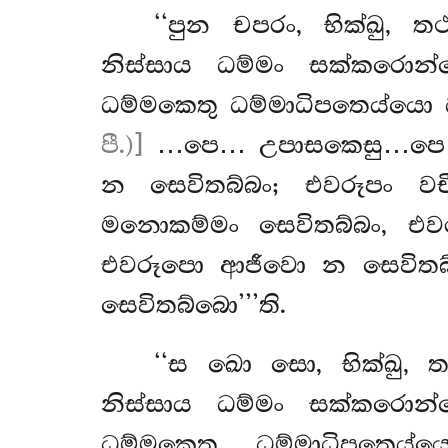
‘‘පුන
චපරං, භික්ඛු, 
නිස්සාය ධම්මං සක්කරො
ධම්මකෙතු ධම්මාධිපතෙය්යො ධම
පී.)]
…පෙ… උපාසකෙසු…පෙ… උප
න සෙවිතබ්බං; එවරූපං වච
මනොකම්මං සෙවිතබ්බං, එ
එවරූපො ආජීවො න සෙවිතබ
සෙවිතබ්බො’’’ති.
‘‘ස ඛො සො, භික්ඛු, 
නිස්සාය ධම්මං සක්කරො
ධම්මකෙතු ධම්මාධිපතෙය්යො