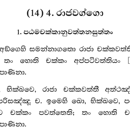
(14) 4. රාජවග්ගො
1. පඨමචක්කානුවත්තනසුත්තං
, අඞ්ගෙහි සමන්නාගතො රාජා චක්කවත්
 තං හොති චක්කං අප්පටිවත්තියං
පාණිනා.
, භික්ඛවෙ, රාජා චක්කවත්තී අත්ථ
පරිසඤ්ඤූ ච. ඉමෙහි ඛො, භික්ඛවෙ, 
ව චක්කං පවත්තෙති; තං හොති චක
පාණිනා.