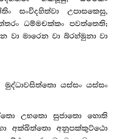
්තිං සංවිදහිත්වා උපාසකෙසු,
ුත්තරං ධම්මචක්කං පවත්තෙති;
 වා මාරෙන වා බ්රහ්මුනා වා
 මුද්ධාවසිත්තො යස්සං යස්සං
වසිත්තො උභතො සුජාතො හොති
ා අක්ඛිත්තො අනුපක්කුට්ඨො