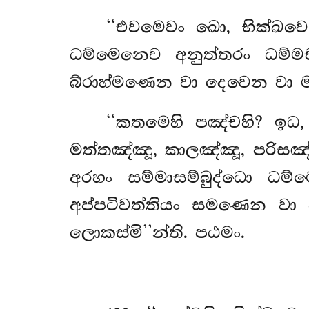
‘‘එවමෙවං
ඛො, භික්ඛව
ධම්මෙනෙව අනුත්තරං ධම්ම
බ්රාහ්මණෙන වා දෙවෙන වා 
‘‘කතමෙහි පඤ්චහි? ඉධ,
මත්තඤ්ඤූ, කාලඤ්ඤූ, පරිසඤ
අරහං සම්මාසම්බුද්ධො ධම
අප්පටිවත්තියං සමණෙන වා 
ලොකස්මි’’න්ති. පඨමං.