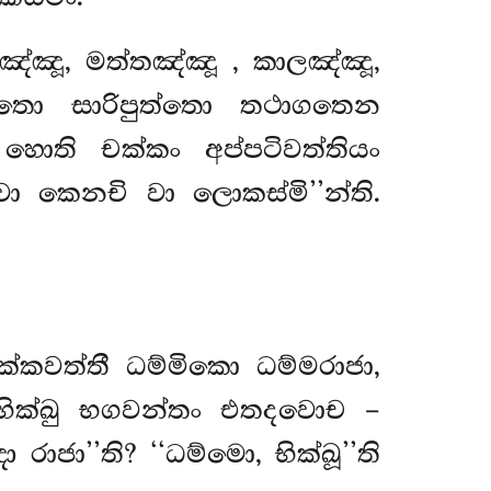
්මඤ්ඤූ, මත්තඤ්ඤූ
, කාලඤ්ඤූ,
ගතො සාරිපුත්තො තථාගතෙන
හොති චක්කං අප්පටිවත්තියං
 කෙනචි වා ලොකස්මි’’න්ති.
චක්කවත්තී ධම්මිකො ධම්මරාජා,
භික්ඛු භගවන්තං එතදවොච –
ා’’ති? ‘‘ධම්මො, භික්ඛූ’’ති