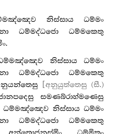
ධම්මඤ්ඤෙව නිස්සාය ධම්මං
ො ධම්මද්ධජො ධම්මකෙතු
ං.
 ධම්මඤ්ඤෙව නිස්සාය ධම්මං
ො ධම්මද්ධජො ධම්මකෙතු
 අනුයන්තෙසු
[අනුයුත්තෙසු (සී.)
ජානපදෙසු
සමණබ්රාහ්මණෙසු
ා ධම්මඤ්ඤෙව නිස්සාය ධම්මං
ො ධම්මද්ධජො ධම්මකෙතු
ා අන්තොජනස්මිං ධම්මිකං