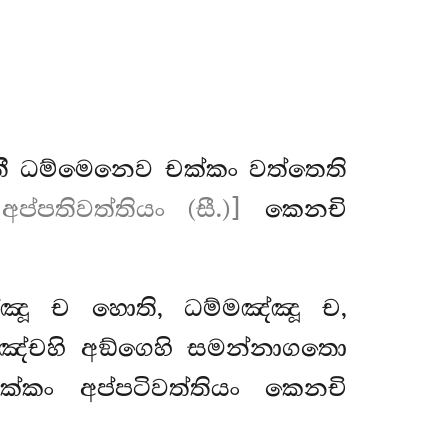
තී ධම්මෙනෙව චක්කං වත්තෙති
[අප්පතිවත්තියං (සී.)]
කෙනචි
ඤ්ඤූ ච හොති, ධම්මඤ්ඤූ ච,
පඤ්චහි අඞ්ගෙහි සමන්නාගතො
්කං අප්පටිවත්තියං කෙනචි