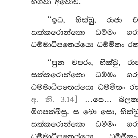
භගවා අවොච.
‘‘ඉධ, භික්ඛු, රාජා
සක්කරොන්තො ධම්මං ගර
ධම්මාධිපතෙය්යො ධම්මිකං රක
‘‘පුන චපරං, භික්ඛු, 
සක්කරොන්තො ධම්මං ගර
ධම්මාධිපතෙය්යො ධම්මිකං රක
අ. නි. 3.14]
…පෙ… බලකායස
මිගපක්ඛීසු. ස
ඛො සො, භික්ඛ
සක්කරොන්තො ධම්මං ගර
ධම්මාධිපතෙය්යො ධම්මික