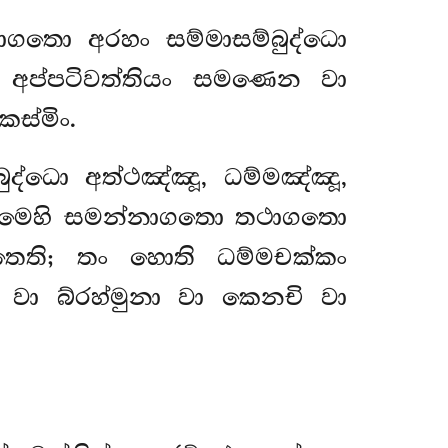
ාගතො අරහං සම්මාසම්බුද්ධො
 අප්පටිවත්තියං සමණෙන වා
ස්මිං.
ුද්ධො අත්ථඤ්ඤූ, ධම්මඤ්ඤූ,
 ධම්මෙහි සමන්නාගතො තථාගතො
තෙති; තං හොති ධම්මචක්කං
වා බ්රහ්මුනා වා කෙනචි වා