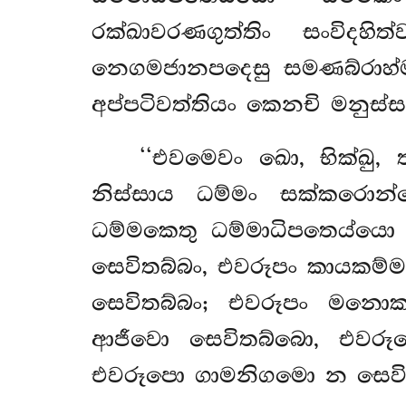
රක්ඛාවරණගුත්තිං සංවිදහි
නෙගමජානපදෙසු සමණබ්රාහ්ම
අප්පටිවත්තියං කෙනචි මනුස
‘‘එවමෙවං ඛො, භික්ඛු
නිස්සාය ධම්මං සක්කරො
ධම්මකෙතු ධම්මාධිපතෙය්යො ධ
සෙවිතබ්බං, එවරූපං කායකම්ම
සෙවිතබ්බං; එවරූපං මනොක
ආජීවො සෙවිතබ්බො, එවර
එවරූපො ගාමනිගමො න සෙවිත