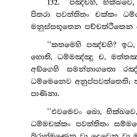
132
. ‘‘පඤ්චහි, භික්ඛ
පිතරා පවත්තිතං චක්කං ධම
මනුස්සභූතෙන පච්චත්ථිකෙන 
‘‘කතමෙහි
පඤ්චහි? ඉධ
හොති, ධම්මඤ්ඤූ ච, මත්තඤ
අඞ්ගෙහි සමන්නාගතො රඤ්
ධම්මෙනෙව අනුප්පවත්තෙති; 
පාණිනා.
‘‘එවමෙවං
ඛො, භික්ඛවෙ
ධම්මචක්කං පවත්තිතං සම්ම
බ්රාහ්මණෙන වා දෙවෙන වා මා