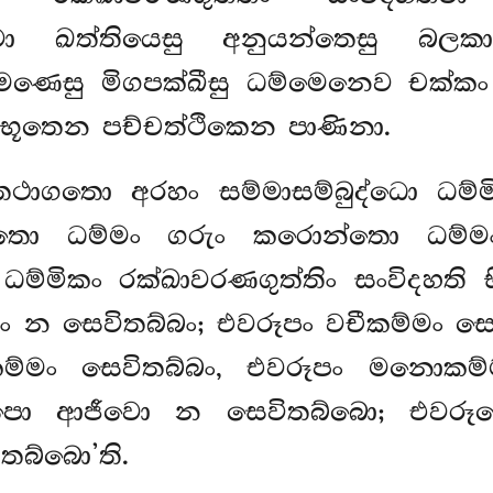
ත්වා ඛත්තියෙසු අනුයන්තෙසු බලකා
ණෙසු මිගපක්ඛීසු ධම්මෙනෙව චක්කං
්සභූතෙන පච්චත්ථිකෙන
පාණිනා.
, තථාගතො අරහං සම්මාසම්බුද්ධො ධම
න්තො ධම්මං ගරුං කරොන්තො ධම්ම
ම්මිකං රක්ඛාවරණගුත්තිං සංවිදහති භ
ං න සෙවිතබ්බං; එවරූපං වචීකම්මං සෙ
ම්මං සෙවිතබ්බං, එවරූපං මනොකම
ූපො ආජීවො න සෙවිතබ්බො; එවරූප
බ්බො’ති.