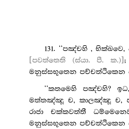
131
. ‘‘පඤ්චහි
, භික්ඛවෙ
[පවත්තෙති (ස්යා. පී. ක.)]
;
මනුස්සභූතෙන පච්චත්ථිකෙන 
‘‘කතමෙහි පඤ්චහි? ඉධ
මත්තඤ්ඤූ ච, කාලඤ්ඤූ ච, 
රාජා චක්කවත්තී ධම්මෙනෙ
මනුස්සභූතෙන පච්චත්ථිකෙන 