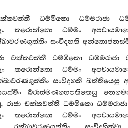
 චක්කවත්තී ධම්මිකො ධම්මරාජා 
ුං කරොන්තො ධම්මං අපචායමාන
්ඛාවරණගුත්තිං සංවිදහති අන්තොජනස්මි
රාජා චක්කවත්තී ධම්මිකො ධම්මරාජා
ුං කරොන්තො ධම්මං අපචායමාන
්ඛාවරණගුත්තිං සංවිදහති ඛත්තියෙසු
්මිං බ්රාහ්මණගහපතිකෙසු නෙගම
ු, රාජා චක්කවත්තී ධම්මිකො ධම්මරාජ
ුං කරොන්තො ධම්මං අපචායමාන
ං රක්ඛාවරණගුත්තිං සංවිදහිත්ව