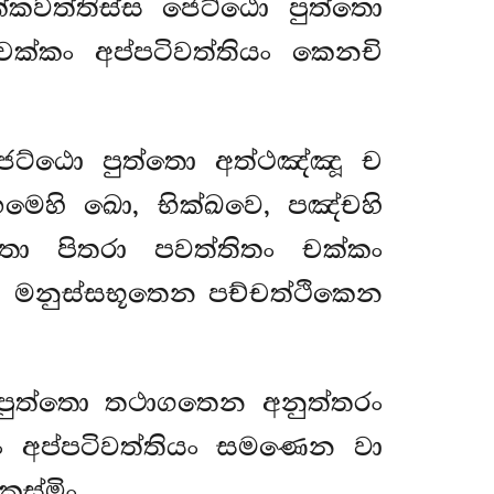
්කවත්තිස්ස ජෙට්ඨො පුත්තො
ක්කං අප්පටිවත්තියං කෙනචි
ජෙට්ඨො පුත්තො අත්ථඤ්ඤූ ච
මෙහි ඛො, භික්ඛවෙ, පඤ්චහි
ො පිතරා පවත්තිතං චක්කං
ි මනුස්සභූතෙන පච්චත්ථිකෙන
ිපුත්තො තථාගතෙන අනුත්තරං
ං අප්පටිවත්තියං සමණෙන වා
ස්මිං.