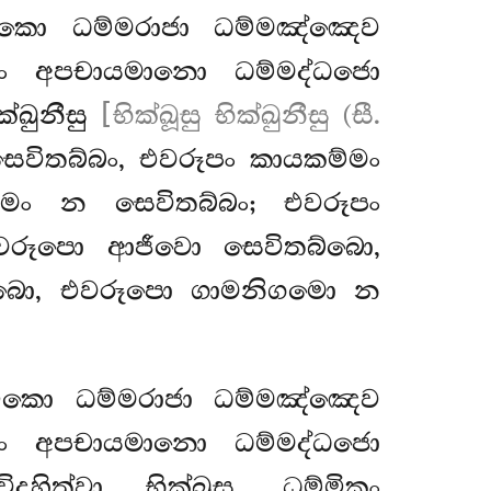
්මිකො ධම්මරාජා ධම්මඤ්ඤෙව
ං අපචායමානො ධම්මද්ධජො
්ඛුනීසු
[භික්ඛූසු භික්ඛුනීසු (සී.
විතබ්බං, එවරූපං කායකම්මං
්මං න සෙවිතබ්බං; එවරූපං
වරූපො ආජීවො සෙවිතබ්බො,
්බො, එවරූපො ගාමනිගමො න
්මිකො
ධම්මරාජා ධම්මඤ්ඤෙව
ං අපචායමානො ධම්මද්ධජො
හිත්වා භික්ඛූසු, ධම්මිකං