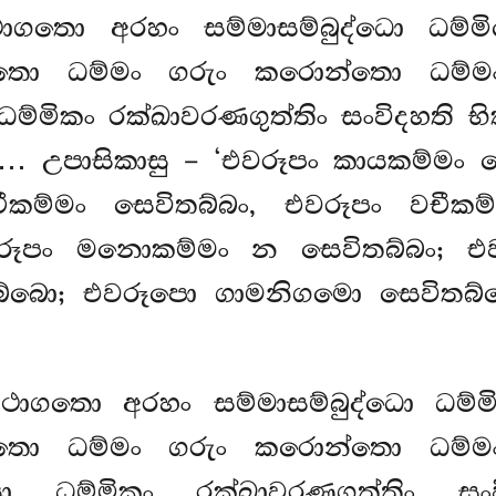
තථාගතො අරහං සම්මාසම්බුද්ධො ධම
න්තො ධම්මං ගරුං කරොන්තො ධම්ම
්මිකං රක්ඛාවරණගුත්තිං සංවිදහති භික
ාසිකාසු – ‘එවරූපං කායකම්මං සෙ
ීකම්මං සෙවිතබ්බං, එවරූපං වචීකම
වරූපං මනොකම්මං න සෙවිතබ්බං; එ
්බො; එවරූපො ගාමනිගමො සෙවිතබ
තථාගතො අරහං සම්මාසම්බුද්ධො ධම
න්තො ධම්මං ගරුං කරොන්තො ධම්ම
 ධම්මිකං රක්ඛාවරණගුත්තිං සංවිද