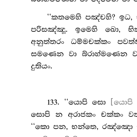
‘‘කතමෙහි පඤ්චහි? ඉධ, 
පරිසඤ්ඤූ. ඉමෙහි ඛො, භ
අනුත්තරං ධම්මචක්කං පවත්
සමණෙන වා බ්රාහ්මණෙන වා 
දුතියං.
133
. ‘‘යොපි
සො
[යොපි ඛ
සොපි න අරාජකං චක්කං වත
‘‘කො පන, භන්තෙ, රඤ්ඤො චක්