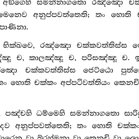
වෙ, අඞ්ගෙහි සමන්නාගතො රඤ්ඤො චක
්මෙනෙව අනුප්පවත්තෙති; තං හොති ච
පාණිනා.
, භික්ඛවෙ, රඤ්ඤො චක්කවත්තිස්ස 
්ඤූ ච, කාලඤ්ඤූ ච, පරිසඤ්ඤූ ච. ඉ
ඤො චක්කවත්තිස්ස ජෙට්ඨො පුත්ත
තං හොති චක්කං අප්පටිවත්තියං කෙනච
, පඤ්චහි ධම්මෙහි සමන්නාගතො සාර
දෙව අනුප්පවත්තෙති; තං හොති චක්ක
රෙන වා බ්රහ්මුනා වා කෙනචි වා ලොක