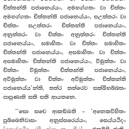
චිත්තන්ති පජානෙය්යං, අමහග්ගතං වා චිත්තං
අමහග්ගතං චිත්තන්ති පජානෙය්යං, සඋත්තරං වා
චිත්තං සඋත්තරං චිත්තන්ති පජානෙය්යං,
අනුත්තරං වා චිත්තං අනුත්තරං චිත්තන්ති
පජානෙය්යං, සමාහිතං වා චිත්තං සමාහිතං
චිත්තන්ති පජානෙය්යං, අසමාහිතං වා චිත්තං
අසමාහිතං චිත්තන්ති පජානෙය්යං, විමුත්තං වා
චිත්තං විමුත්තං චිත්තන්ති පජානෙය්යං,
අවිමුත්තං වා චිත්තං අවිමුත්තං චිත්තන්ති
පජානෙය්ය’න්ති, තත්ර තත්රෙව සක්ඛිභබ්බතං
පාපුණාති සති සති ආයතනෙ.
‘‘සො සචෙ ආකඞ්ඛති – ‘අනෙකවිහිතං
පුබ්බෙනිවාසං අනුස්සරෙය්යං, සෙය්යථිදං