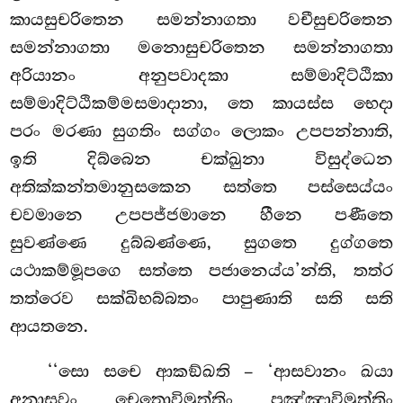
කායසුචරිතෙන සමන්නාගතා වචීසුචරිතෙන
සමන්නාගතා මනොසුචරිතෙන සමන්නාගතා
අරියානං අනුපවාදකා සම්මාදිට්ඨිකා
සම්මාදිට්ඨිකම්මසමාදානා, තෙ කායස්ස භෙදා
පරං මරණා සුගතිං සග්ගං ලොකං උපපන්නාති,
ඉති දිබ්බෙන චක්ඛුනා විසුද්ධෙන
අතික්කන්තමානුසකෙන සත්තෙ පස්සෙය්යං
චවමානෙ උපපජ්ජමානෙ හීනෙ පණීතෙ
සුවණ්ණෙ දුබ්බණ්ණෙ, සුගතෙ දුග්ගතෙ
යථාකම්මූපගෙ සත්තෙ පජානෙය්ය’න්ති, තත්ර
තත්රෙව සක්ඛිභබ්බතං පාපුණාති සති සති
ආයතනෙ.
‘‘සො සචෙ ආකඞ්ඛති – ‘ආසවානං ඛයා
අනාසවං චෙතොවිමුත්තිං පඤ්ඤාවිමුත්තිං