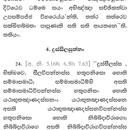
දිට්ඨෙව ධම්මෙ සයං අභිඤ්ඤා සච්ඡිකත්වා
උපසම්පජ්ජ විහරෙය්ය’න්ති, තත්ර තත්රෙව
සක්ඛිභබ්බතං පාපුණාති සති සති ආයතනෙ’’ති.
තතියං.
4. දුස්සීලසුත්තං
.
[අ. නි. 5.168; 6.50; 7.65]
‘‘දුස්සීලස්ස
,
24
භික්ඛවෙ, සීලවිපන්නස්ස හතූපනිසො හොති
සම්මාසමාධි; සම්මාසමාධිම්හි අසති
සම්මාසමාධිවිපන්නස්ස හතූපනිසං හොති
යථාභූතඤාණදස්සනං; යථාභූතඤාණදස්සනෙ
අසති යථාභූතඤාණදස්සනවිපන්නස්ස
හතූපනිසො හොති නිබ්බිදාවිරාගො;
නිබ්බිදාවිරාගෙ අසති නිබ්බිදාවිරාගවිපන්නස්ස