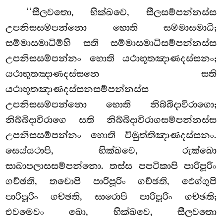
‘‘සීලවතො, භික්ඛවෙ, සීලසම්පන්නස්ස
උපනිසසම්පන්නො හොති සම්මාසමාධි;
සම්මාසමාධිම්හි සති සම්මාසමාධිසම්පන්නස්ස
උපනිසසම්පන්නං හොති යථාභූතඤාණදස්සනං;
යථාභූතඤාණදස්සනෙ සති
යථාභූතඤාණදස්සනසම්පන්නස්ස
උපනිසසම්පන්නො හොති නිබ්බිදාවිරාගො;
නිබ්බිදාවිරාගෙ සති නිබ්බිදාවිරාගසම්පන්නස්ස
උපනිසසම්පන්නං හොති විමුත්තිඤාණදස්සනං.
සෙය්යථාපි, භික්ඛවෙ, රුක්ඛො
සාඛාපලාසසම්පන්නො. තස්ස පපටිකාපි පාරිපූරිං
ගච්ඡති, තචොපි පාරිපූරිං ගච්ඡති, ඵෙග්ගුපි
පාරිපූරිං ගච්ඡති, සාරොපි පාරිපූරිං ගච්ඡති;
එවමෙවං
ඛො, භික්ඛවෙ, සීලවතො