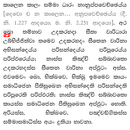
කාලෙන කාලං සම්මා ධාරං නානුප්පවෙච්ඡෙය්ය
[දෙවො ච න කාලෙන… අනුපවෙච්ඡෙය්ය (දී.
නි. 1.227 ආදයො; ම. නි. 2.251 ආදයො]
. අථ
ඛො තම්හාව උදකරහදා සීතා වාරිධාරා
📜
උබ්භිජ්ජිත්වා තමෙව උදකරහදං සීතෙන වාරිනා
අභිසන්දෙය්ය පරිසන්දෙය්ය පරිපූරෙය්ය
පරිප්ඵරෙය්ය; නාස්ස කිඤ්චි සබ්බාවතො
උදකරහදස්ස සීතෙන වාරිනා අප්ඵුටං අස්ස.
එවමෙවං ඛො, භික්ඛවෙ, භික්ඛු ඉමමෙව කායං
සමාධිජෙන පීතිසුඛෙන අභිසන්දෙති පරිසන්දෙති
පරිපූරෙති පරිප්ඵරති; නාස්ස කිඤ්චි සබ්බාවතො
කායස්ස සමාධිජෙන පීතිසුඛෙන අප්ඵුටං හොති.
අරියස්ස, භික්ඛවෙ, පඤ්චඞ්ගිකස්ස
සම්මාසමාධිස්ස අයං දුතියා භාවනා.