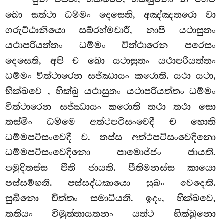
ඛො සත්ථා ධම්මං දෙසෙති, අඤ්ඤතරො වා
ගරුට්ඨානියො සබ්රහ්මචාරී, නාපි යථාසුතං
යථාපරියත්තං ධම්මං විත්ථාරෙන පරෙසං
දෙසෙති, අපි ච ඛො යථාසුතං යථාපරියත්තං
ධම්මං විත්ථාරෙන සජ්ඣායං කරොති. යථා යථා,
භික්ඛවෙ
, භික්ඛු යථාසුතං
යථාපරියත්තං ධම්මං
විත්ථාරෙන සජ්ඣායං කරොති තථා තථා සො
තස්මිං ධම්මෙ අත්ථපටිසංවෙදී ච හොති
ධම්මපටිසංවෙදී ච. තස්ස අත්ථපටිසංවෙදිනො
ධම්මපටිසංවෙදිනො පාමොජ්ජං ජායති.
පමුදිතස්ස පීති ජායති. පීතිමනස්ස කායො
පස්සම්භති. පස්සද්ධකායො සුඛං වෙදෙති.
සුඛිනො චිත්තං සමාධියති. ඉදං, භික්ඛවෙ,
තතියං විමුත්තායතනං යත්ථ භික්ඛුනො