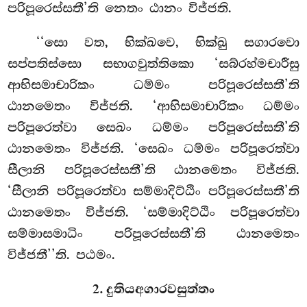
පරිපූරෙස්සතී’ති නෙතං ඨානං විජ්ජති.
‘‘සො
වත, භික්ඛවෙ, භික්ඛු සගාරවො
සප්පතිස්සො සභාගවුත්තිකො ‘සබ්රහ්මචාරීසු
ආභිසමාචාරිකං ධම්මං පරිපූරෙස්සතී’ති
ඨානමෙතං විජ්ජති. ‘ආභිසමාචාරිකං ධම්මං
පරිපූරෙත්වා සෙඛං ධම්මං පරිපූරෙස්සතී’ති
ඨානමෙතං විජ්ජති. ‘සෙඛං ධම්මං පරිපූරෙත්වා
සීලානි පරිපූරෙස්සතී’ති ඨානමෙතං විජ්ජති.
‘සීලානි පරිපූරෙත්වා සම්මාදිට්ඨිං පරිපූරෙස්සතී’ති
ඨානමෙතං විජ්ජති. ‘සම්මාදිට්ඨිං පරිපූරෙත්වා
සම්මාසමාධිං පරිපූරෙස්සතී’ති ඨානමෙතං
විජ්ජතී’’ති. පඨමං.
2. දුතියඅගාරවසුත්තං