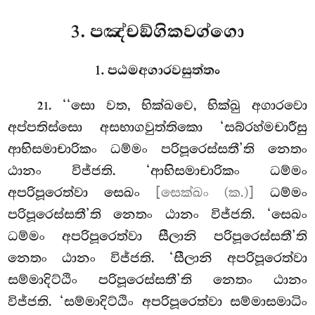
3. පඤ්චඞ්ගිකවග්ගො
1. පඨමඅගාරවසුත්තං
. ‘‘සො
වත, භික්ඛවෙ, භික්ඛු අගාරවො
21
අප්පතිස්සො අසභාගවුත්තිකො ‘සබ්රහ්මචාරීසු
ආභිසමාචාරිකං ධම්මං
පරිපූරෙස්සතී’ති නෙතං
ඨානං විජ්ජති. ‘ආභිසමාචාරිකං ධම්මං
අපරිපූරෙත්වා සෙඛං
[සෙක්ඛං (ක.)]
ධම්මං
පරිපූරෙස්සතී’ති නෙතං
ඨානං විජ්ජති. ‘සෙඛං
ධම්මං අපරිපූරෙත්වා සීලානි පරිපූරෙස්සතී’ති
නෙතං ඨානං විජ්ජති. ‘සීලානි අපරිපූරෙත්වා
සම්මාදිට්ඨිං පරිපූරෙස්සතී’ති නෙතං ඨානං
විජ්ජති. ‘සම්මාදිට්ඨිං අපරිපූරෙත්වා සම්මාසමාධිං