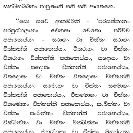
සක්ඛිභබ්බතං පාපුණාති සති සති ආයතනෙ.
‘‘සො සචෙ ආකඞ්ඛති – ‘පරසත්තානං
පරපුග්ගලානං චෙතසා චෙතො පරිච්ච
පජානෙය්යං – සරාගං වා චිත්තං සරාගං
චිත්තන්ති පජානෙය්යං, වීතරාගං වා චිත්තං
වීතරාගං චිත්තන්ති
පජානෙය්යං, සදොසං වා
චිත්තං සදොසං චිත්තන්ති පජානෙය්යං,
වීතදොසං වා
චිත්තං වීතදොසං චිත්තන්ති
පජානෙය්යං, සමොහං වා චිත්තං සමොහං
චිත්තන්ති පජානෙය්යං, වීතමොහං වා චිත්තං
වීතමොහං චිත්තන්ති පජානෙය්යං, සංඛිත්තං වා
චිත්තං සංඛිත්තං චිත්තන්ති පජානෙය්යං,
වික්ඛිත්තං වා චිත්තං වික්ඛිත්තං චිත්තන්ති
පජානෙය්යං, මහග්ගතං වා චිත්තං මහග්ගතං