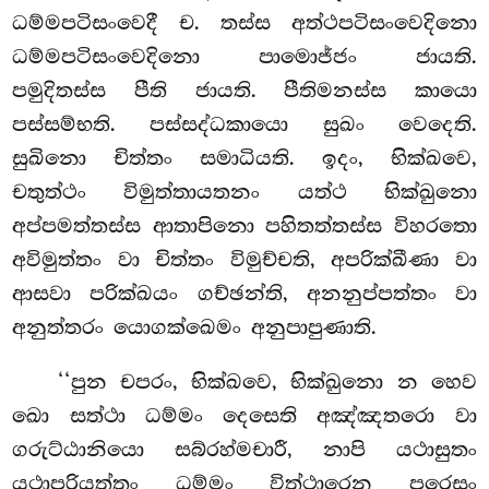
ධම්මපටිසංවෙදී ච. තස්ස අත්ථපටිසංවෙදිනො
ධම්මපටිසංවෙදිනො පාමොජ්ජං ජායති.
පමුදිතස්ස පීති ජායති. පීතිමනස්ස කායො
පස්සම්භති. පස්සද්ධකායො සුඛං වෙදෙති.
සුඛිනො චිත්තං සමාධියති. ඉදං, භික්ඛවෙ,
චතුත්ථං විමුත්තායතනං යත්ථ භික්ඛුනො
අප්පමත්තස්ස ආතාපිනො පහිතත්තස්ස විහරතො
අවිමුත්තං වා චිත්තං විමුච්චති, අපරික්ඛීණා වා
ආසවා පරික්ඛයං ගච්ඡන්ති, අනනුප්පත්තං වා
අනුත්තරං යොගක්ඛෙමං අනුපාපුණාති.
‘‘පුන චපරං, භික්ඛවෙ, භික්ඛුනො න හෙව
ඛො සත්ථා ධම්මං දෙසෙති අඤ්ඤතරො වා
ගරුට්ඨානියො සබ්රහ්මචාරී, නාපි යථාසුතං
යථාපරියත්තං ධම්මං විත්ථාරෙන පරෙසං