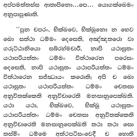
අප්පමත්තස්ස ආතාපිනො…පෙ… යොගක්ඛෙමං
අනුපාපුණාති.
‘‘පුන චපරං, භික්ඛවෙ, භික්ඛුනො න හෙව
ඛො සත්ථා ධම්මං දෙසෙති, අඤ්ඤතරො වා
ගරුට්ඨානියො සබ්රහ්මචාරී, නාපි යථාසුතං
යථාපරියත්තං ධම්මං විත්ථාරෙන පරෙසං
දෙසෙති, නාපි යථාසුතං යථාපරියත්තං ධම්මං
විත්ථාරෙන සජ්ඣායං කරොති; අපි ච ඛො
යථාසුතං යථාපරියත්තං ධම්මං චෙතසා
අනුවිතක්කෙති අනුවිචාරෙති මනසානුපෙක්ඛති.
යථා යථා, භික්ඛවෙ, භික්ඛු යථාසුතං
යථාපරියත්තං
ධම්මං චෙතසා අනුවිතක්කෙති
අනුවිචාරෙති මනසානුපෙක්ඛති තථා තථා සො
තස්මිං ධම්මෙ අත්ථපටිසංවෙදී ච හොති