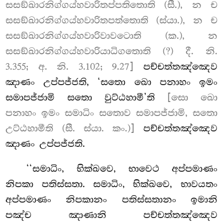
සසඞ්ඛාරනිග්ගය්හවාරිතප්පතිතොති (සී.), න ච
සසඞ්ඛාරනිග්ගය්හවාරිතපත්තොති (ස්යා.), න ච
සසඞ්ඛාරනිග්ගය්හවාරිවාවටොති (ක.), න
සසඞ්ඛාරනිග්ගය්හවාරියාධිගතොති (?) දී. නි.
3.355; අ. නි. 3.102; 9.27]
පච්චත්තඤ්ඤෙව
ඤාණං උප්පජ්ජති, ‘සතො ඛො පනාහං ඉමං
සමාපජ්ජාමි සතො වුට්ඨහාමී’ති
[සො ඛො
පනාහං ඉමං සමාධිං සතොව සමාපජ්ජාමි, සතො
උට්ඨහාමීති (සී. ස්යා. කං.)]
පච්චත්තඤ්ඤෙව
ඤාණං උප්පජ්ජති.
‘‘සමාධිං, භික්ඛවෙ, භාවෙථ අප්පමාණං
නිපකා පතිස්සතා. සමාධිං, භික්ඛවෙ, භාවයතං
අප්පමාණං නිපකානං පතිස්සතානං ඉමානි
පඤ්ච ඤාණානි පච්චත්තඤ්ඤෙව