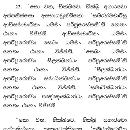
. ‘‘සො
වත, භික්ඛවෙ, භික්ඛු අගාරවො
22
අප්පතිස්සො අසභාගවුත්තිකො ‘සබ්රහ්මචාරීසු
ආභිසමාචාරිකං ධම්මං පරිපූරෙස්සතී’ති නෙතං
ඨානං විජ්ජති. ‘ආභිසමාචාරිකං ධම්මං
අපරිපූරෙත්වා සෙඛං ධම්මං පරිපූරෙස්සතී’ති
නෙතං ඨානං විජ්ජති. ‘සෙඛං ධම්මං
අපරිපූරෙත්වා සීලක්ඛන්ධං පරිපූරෙස්සතී’ති
නෙතං ඨානං විජ්ජති. ‘සීලක්ඛන්ධං
අපරිපූරෙත්වා සමාධික්ඛන්ධං පරිපූරෙස්සතී’ති
නෙතං ඨානං විජ්ජති. ‘සමාධික්ඛන්ධං
අපරිපූරෙත්වා පඤ්ඤාක්ඛන්ධං පරිපූරෙස්සතී’ති
නෙතං ඨානං විජ්ජති.
‘‘සො වත, භික්ඛවෙ, භික්ඛු සගාරවො
සප්පතිස්සො සභාගවුත්තිකො ‘සබ්රහ්මචාරීසු