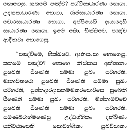
භොගෙසු. කතමෙ පඤ්ච? අග්ගිසාධාරණා භොගා,
උදකසාධාරණා භොගා, රාජසාධාරණා භොගා,
චොරසාධාරණා භොගා, අප්පියෙහි දායාදෙහි
සාධාරණා භොගා. ඉමෙ ඛො, භික්ඛවෙ, පඤ්ච
ආදීනවා භොගෙසු.
‘‘පඤ්චිමෙ, භික්ඛවෙ, ආනිසංසා භොගෙසු.
කතමෙ පඤ්ච? භොගෙ නිස්සාය අත්තානං
සුඛෙති පීණෙති සම්මා
සුඛං පරිහරති,
මාතාපිතරො සුඛෙති පීණෙති සම්මා සුඛං
පරිහරති, පුත්තදාරදාසකම්මකරපොරිසෙ සුඛෙති
පීණෙති සම්මා සුඛං පරිහරති, මිත්තාමච්චෙ
සුඛෙති පීණෙති සම්මා සුඛං පරිහරති,
සමණබ්රාහ්මණෙසු උද්ධග්ගිකං දක්ඛිණං
පතිට්ඨාපෙති සොවග්ගිකං සුඛවිපාකං