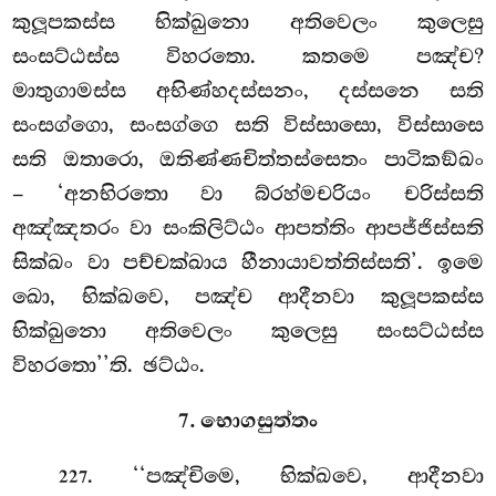
කුලූපකස්ස භික්ඛුනො අතිවෙලං කුලෙසු
සංසට්ඨස්ස විහරතො. කතමෙ පඤ්ච?
මාතුගාමස්ස අභිණ්හදස්සනං, දස්සනෙ සති
සංසග්ගො, සංසග්ගෙ සති විස්සාසො, විස්සාසෙ
සති ඔතාරො, ඔතිණ්ණචිත්තස්සෙතං පාටිකඞ්ඛං
– ‘අනභිරතො වා බ්රහ්මචරියං චරිස්සති
අඤ්ඤතරං වා සංකිලිට්ඨං ආපත්තිං ආපජ්ජිස්සති
සික්ඛං වා පච්චක්ඛාය හීනායාවත්තිස්සති’. ඉමෙ
ඛො, භික්ඛවෙ, පඤ්ච ආදීනවා කුලූපකස්ස
භික්ඛුනො අතිවෙලං කුලෙසු සංසට්ඨස්ස
විහරතො’’ති. ඡට්ඨං.
7. භොගසුත්තං
. ‘‘පඤ්චිමෙ, භික්ඛවෙ, ආදීනවා
227