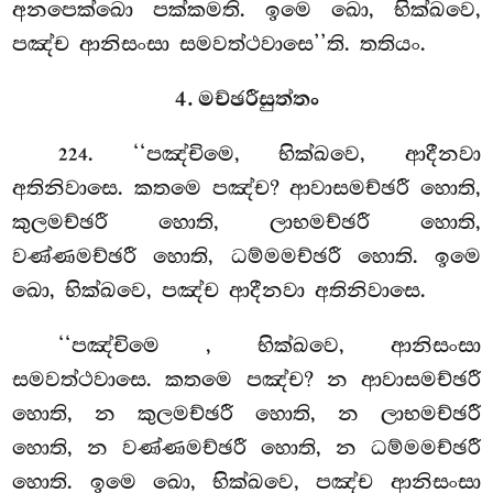
අනපෙක්ඛො පක්කමති. ඉමෙ ඛො, භික්ඛවෙ,
පඤ්ච ආනිසංසා සමවත්ථවාසෙ’’ති. තතියං.
4. මච්ඡරීසුත්තං
. ‘‘පඤ්චිමෙ, භික්ඛවෙ, ආදීනවා
224
අතිනිවාසෙ. කතමෙ පඤ්ච? ආවාසමච්ඡරී හොති,
කුලමච්ඡරී හොති, ලාභමච්ඡරී හොති,
වණ්ණමච්ඡරී හොති, ධම්මමච්ඡරී හොති. ඉමෙ
ඛො, භික්ඛවෙ, පඤ්ච ආදීනවා අතිනිවාසෙ.
‘‘පඤ්චිමෙ
, භික්ඛවෙ, ආනිසංසා
සමවත්ථවාසෙ. කතමෙ පඤ්ච? න
ආවාසමච්ඡරී
හොති, න කුලමච්ඡරී හොති, න ලාභමච්ඡරී
හොති, න වණ්ණමච්ඡරී හොති, න ධම්මමච්ඡරී
හොති. ඉමෙ ඛො, භික්ඛවෙ, පඤ්ච ආනිසංසා