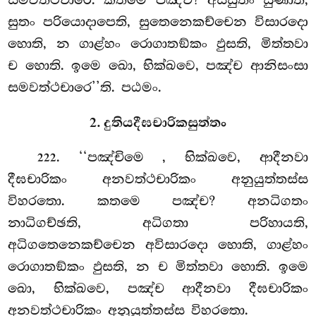
සුතං පරියොදාපෙති, සුතෙනෙකච්චෙන විසාරදො
හොති, න ගාළ්හං රොගාතඞ්කං ඵුසති, මිත්තවා
ච හොති. ඉමෙ ඛො, භික්ඛවෙ, පඤ්ච ආනිසංසා
සමවත්ථචාරෙ’’ති. පඨමං.
2. දුතියදීඝචාරිකසුත්තං
. ‘‘පඤ්චිමෙ
, භික්ඛවෙ, ආදීනවා
222
දීඝචාරිකං අනවත්ථචාරිකං අනුයුත්තස්ස
විහරතො. කතමෙ පඤ්ච? අනධිගතං
නාධිගච්ඡති, අධිගතා පරිහායති,
අධිගතෙනෙකච්චෙන අවිසාරදො හොති, ගාළ්හං
රොගාතඞ්කං ඵුසති, න ච මිත්තවා හොති. ඉමෙ
ඛො, භික්ඛවෙ, පඤ්ච ආදීනවා දීඝචාරිකං
අනවත්ථචාරිකං අනුයුත්තස්ස විහරතො.