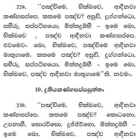
. ‘‘පඤ්චිමෙ, භික්ඛවෙ, ආදීනවා
229
කණ්හසප්පෙ. කතමෙ පඤ්ච? අසුචි, දුග්ගන්ධො,
සභීරු, සප්පටිභයො, මිත්තදුබ්භී – ඉමෙ ඛො,
භික්ඛවෙ
, පඤ්ච ආදීනවා කණ්හසප්පෙ.
එවමෙවං ඛො, භික්ඛවෙ, පඤ්චිමෙ ආදීනවා
මාතුගාමෙ. කතමෙ පඤ්ච? අසුචි, දුග්ගන්ධො,
සභීරු, සප්පටිභයො, මිත්තදුබ්භී – ඉමෙ ඛො,
භික්ඛවෙ, පඤ්ච ආදීනවා මාතුගාමෙ’’ති. නවමං.
10. දුතියකණ්හසප්පසුත්තං
. ‘‘පඤ්චිමෙ, භික්ඛවෙ, ආදීනවා
230
කණ්හසප්පෙ. කතමෙ පඤ්ච? කොධනො,
උපනාහී, ඝොරවිසො, දුජ්ජිව්හො, මිත්තදුබ්භී –
ඉමෙ
ඛො, භික්ඛවෙ, පඤ්ච ආදීනවා