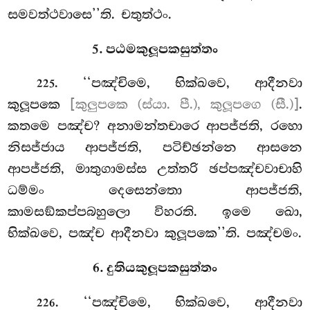
සමවත්ථවාසෙ’’ති. චතුත්ථං.
5. පඨමකුලූපකසුත්තං
. ‘‘පඤ්චිමෙ, භික්ඛවෙ, ආදීනවා
225
කුලූපකෙ
[කුලුපකෙ (ස්යා. පී.), කුලූපගෙ (සී.)]
.
කතමෙ පඤ්ච? අනාමන්තචාරෙ
ආපජ්ජති, රහො
නිසජ්ජාය ආපජ්ජති, පටිච්ඡන්නෙ ආසනෙ
ආපජ්ජති, මාතුගාමස්ස උත්තරි ඡප්පඤ්චවාචාහි
ධම්මං දෙසෙන්තො ආපජ්ජති,
කාමසඞ්කප්පබහුලො විහරති. ඉමෙ ඛො,
භික්ඛවෙ, පඤ්ච ආදීනවා කුලූපකෙ’’ති. පඤ්චමං.
6. දුතියකුලූපකසුත්තං
. ‘‘පඤ්චිමෙ, භික්ඛවෙ, ආදීනවා
226