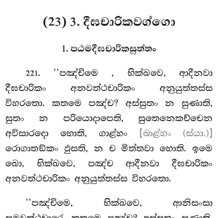
(23) 3. දීඝචාරිකවග්ගො
1. පඨමදීඝචාරිකසුත්තං
. ‘‘පඤ්චිමෙ
, භික්ඛවෙ, ආදීනවා
221
දීඝචාරිකං අනවත්ථචාරිකං අනුයුත්තස්ස
විහරතො. කතමෙ පඤ්ච? අස්සුතං න සුණාති,
සුතං න පරියොදාපෙති, සුතෙනෙකච්චෙන
අවිසාරදො හොති, ගාළ්හං
[බාළ්හං (ස්යා.)]
රොගාතඞ්කං ඵුසති, න ච මිත්තවා හොති. ඉමෙ
ඛො, භික්ඛවෙ, පඤ්ච ආදීනවා දීඝචාරිකං
අනවත්ථචාරිකං අනුයුත්තස්ස විහරතො.
‘‘පඤ්චිමෙ, භික්ඛවෙ, ආනිසංසා
සමවත්ථචාරෙ. කතමෙ පඤ්ච? අස්සුතං සුණාති,