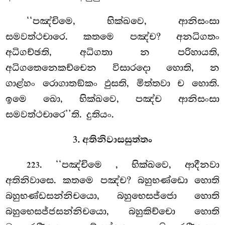
‘‘පඤ්චිමෙ, භික්ඛවෙ, ආනිසංසා
සමවත්ථචාරෙ. කතමෙ පඤ්ච? අනධිගතං
අධිගච්ඡති, අධිගතා න පරිහායති,
අධිගතෙනෙකච්චෙන විසාරදො හොති, න
ගාළ්හං රොගාතඞ්කං ඵුසති, මිත්තවා ච හොති.
ඉමෙ ඛො, භික්ඛවෙ, පඤ්ච ආනිසංසා
සමවත්ථචාරෙ’’ති. දුතියං.
3. අතිනිවාසසුත්තං
. ‘‘පඤ්චිමෙ
, භික්ඛවෙ, ආදීනවා
223
අතිනිවාසෙ. කතමෙ පඤ්ච? බහුභණ්ඩො හොති
බහුභණ්ඩසන්නිචයො, බහුභෙසජ්ජො හොති
බහුභෙසජ්ජසන්නිචයො, බහුකිච්චො හොති