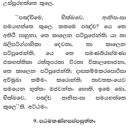
උස්සූරභත්තෙ කුලෙ.
‘‘පඤ්චිමෙ, භික්ඛවෙ, ආනිසංසා
සමයභත්තෙ කුලෙ. කතමෙ පඤ්ච? යෙ තෙ
අතිථී පාහුනා, තෙ කාලෙන පටිපූජෙන්ති; යා තා
බලිපටිග්ගාහිකා දෙවතා, තා කාලෙන
පටිපූජෙන්ති; යෙ තෙ සමණබ්රාහ්මණා
එකභත්තිකා රත්තූපරතා විරතා විකාලභොජනා,
තෙ කාලෙන පටිපූජෙන්ති; දාසකම්මකරපොරිසා
අවිමුඛා කම්මං කරොන්ති; තාවතකංයෙව
සමයෙන භුත්තං ඔජවන්තං හොති. ඉමෙ ඛො,
භික්ඛවෙ, පඤ්ච ආනිසංසා සමයභත්තෙ
කුලෙ’’ති. අට්ඨමං.
9. පඨමකණ්හසප්පසුත්තං