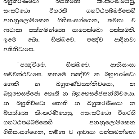
බහුකරණීයො බ්යත්තො කිංකරණීයෙසු,
සංසට්ඨො විහරති ගහට්ඨපබ්බජිතෙහි
අනනුලොමිකෙන ගිහිසංසග්ගෙන, තම්හා ච
ආවාසා පක්කමන්තො සාපෙක්ඛො පක්කමති.
ඉමෙ ඛො, භික්ඛවෙ, පඤ්ච ආදීනවා
අතිනිවාසෙ.
‘‘පඤ්චිමෙ, භික්ඛවෙ, ආනිසංසා
සමවත්ථවාසෙ. කතමෙ පඤ්ච? න බහුභණ්ඩො
හොති න බහුභණ්ඩසන්නිචයො, න
බහුභෙසජ්ජො හොති න බහුභෙසජ්ජසන්නිචයො,
න බහුකිච්චො හොති න බහුකරණීයො න
බ්යත්තො කිංකරණීයෙසු, අසංසට්ඨො විහරති
ගහට්ඨපබ්බජිතෙහි අනනුලොමිකෙන
ගිහිසංසග්ගෙන, තම්හා ච ආවාසා පක්කමන්තො