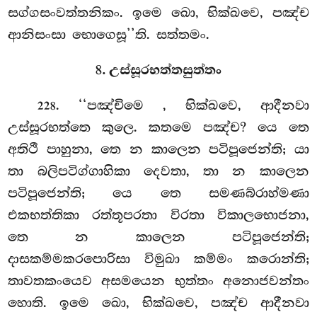
සග්ගසංවත්තනිකං. ඉමෙ ඛො, භික්ඛවෙ, පඤ්ච
ආනිසංසා භොගෙසූ’’ති. සත්තමං.
8. උස්සූරභත්තසුත්තං
. ‘‘පඤ්චිමෙ
, භික්ඛවෙ, ආදීනවා
228
උස්සූරභත්තෙ කුලෙ. කතමෙ පඤ්ච? යෙ තෙ
අතිථී පාහුනා, තෙ න කාලෙන
පටිපූජෙන්ති; යා
තා බලිපටිග්ගාහිකා දෙවතා, තා න කාලෙන
පටිපූජෙන්ති; යෙ තෙ සමණබ්රාහ්මණා
එකභත්තිකා රත්තූපරතා විරතා විකාලභොජනා,
තෙ න කාලෙන පටිපූජෙන්ති;
දාසකම්මකරපොරිසා විමුඛා කම්මං කරොන්ති;
තාවතකංයෙව අසමයෙන භුත්තං අනොජවන්තං
හොති. ඉමෙ ඛො, භික්ඛවෙ, පඤ්ච ආදීනවා