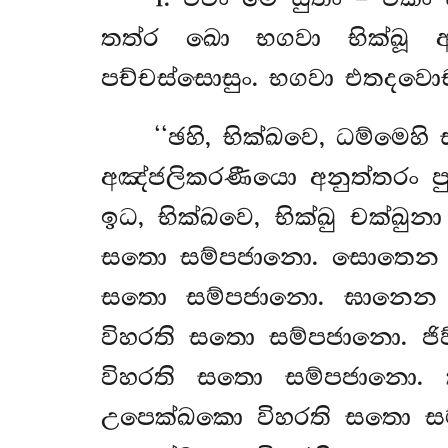
තත්ර ඛො භගවා භික්ඛූ ආම
පච්චස්සොසුං. භගවා එතදවො
‘‘ඡහි, භික්ඛවෙ, ධම්මෙ
අඤ්ජලිකරණීයො අනුත්තරං 
ඉධ, භික්ඛවෙ, භික්ඛු චක්ඛ
සතො සම්පජානො. සොතෙන සද
සතො සම්පජානො. ඝානෙන 
විහරති සතො සම්පජානො. ජි
විහරති සතො සම්පජානො. 
උපෙක්ඛකො විහරති සතො සම