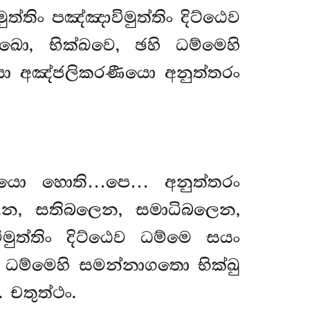
්තිං පඤ්ඤාවිමුත්තිං දිට්ඨෙව
ඛො, භික්ඛවෙ, ඡහි ධම්මෙහි
යො අඤ්ජලිකරණීයො අනුත්තරං
ෙය්යො හොති…පෙ… අනුත්තරං
ෙන, සතිබලෙන, සමාධිබලෙන,
ත්තිං දිට්ඨෙව ධම්මෙ සයං
ි ධම්මෙහි සමන්නාගතො භික්ඛු
චතුත්ථං.