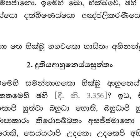
පජානො. ඉමෙහි ඛො, භික්ඛවෙ, ඡහි 
්යො දක්ඛිණෙය්යො අඤ්ජලිකරණීයො
 තෙ භික්ඛූ භගවතො භාසිතං අභිනන්දු
2. දුතියආහුනෙය්යසුත්තං
ධම්මෙහි සමන්නාගතො භික්ඛු ආහුන
 කතමෙහි ඡහි
[දී. නි. 3.356]
? ඉධ, භ
කොපි හුත්වා බහුධා හොති, බහුධාපි
රොපාකාරං තිරොපබ්බතං අසජ්ජමානො 
 කරොති, සෙය්යථාපි උදකෙ; උදකෙපි අභ