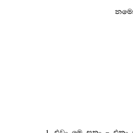
නමො
1
. එවං
මෙ සුතං – එකං 