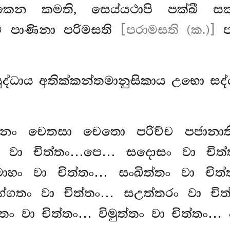
කෙන කමති, සෙය්යථාපි පක්ඛී සක
වෙ පාණිනා පරිමසති
[පරාමසති (ක.)]
පර
ිසුද්ධාය අතික්කන්තමානුසිකාය උභො සද්
ලානං චෙතසා චෙතො පරිච්ච පජානාති
ාගං වා චිත්තං…පෙ… සදොසං වා චි
හං වා චිත්තං… සංඛිත්තං වා චිත්ත
්ගතං වා චිත්තං… සඋත්තරං වා චිත
ං වා චිත්තං… විමුත්තං වා චිත්තං… අව