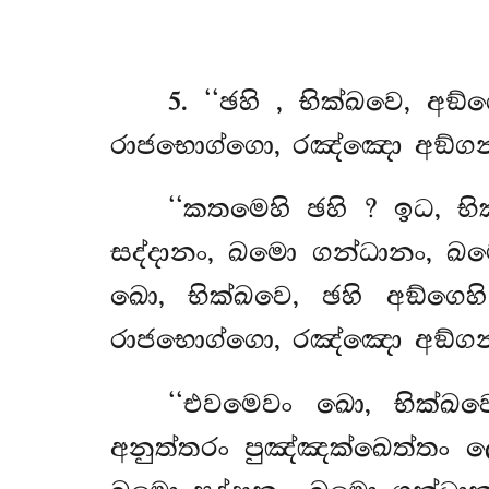
5
. ‘‘ඡහි
, භික්ඛවෙ, අ
රාජභොග්ගො, රඤ්ඤො අඞ්ගන්ත
‘‘කතමෙහි ඡහි
? ඉධ, භ
සද්දානං, ඛමො ගන්ධානං, ඛ
ඛො, භික්ඛවෙ, ඡහි අඞ්ග
රාජභොග්ගො, රඤ්ඤො අඞ්ගන්ත
‘‘එවමෙවං ඛො, භික්ඛ
අනුත්තරං පුඤ්ඤක්ඛෙත්තං