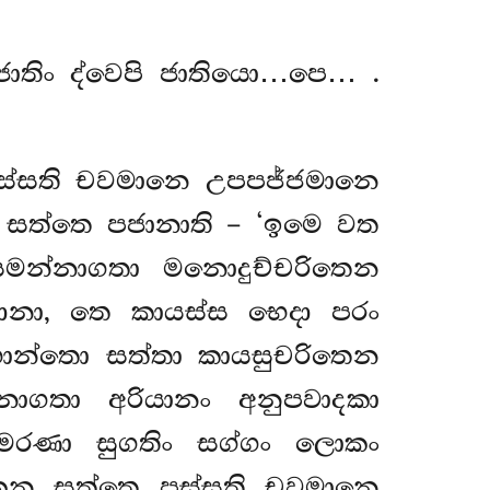
ි ජාතිං ද්වෙපි ජාතියො…පෙ…
.
 පස්සති චවමානෙ උපපජ්ජමානෙ
ෙ සත්තෙ පජානාති – ‘ඉමෙ වත
සමන්නාගතා මනොදුච්චරිතෙන
මාදානා, තෙ කායස්ස භෙදා පරං
භොන්තො සත්තා කායසුචරිතෙන
ාගතා අරියානං අනුපවාදකා
රං මරණා සුගතිං සග්ගං ලොකං
ුසකෙන සත්තෙ පස්සති චවමානෙ