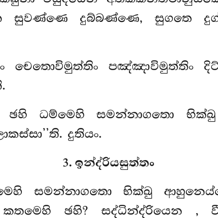
 සුවණ්ණෙ දුබ්බණ්ණෙ, සුගතෙ දුග
 චෙතොවිමුත්තිං පඤ්ඤාවිමුත්තිං
ද
.
ෙ, ඡහි ධම්මෙහි සමන්නාගතො භික
ස්සා’’ති. දුතියං.
3. ඉන්ද්රියසුත්තං
ධම්මෙහි සමන්නාගතො භික්ඛු ආහුන
කතමෙහි ඡහි? සද්ධින්ද්රියෙන
, ව