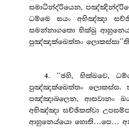
සමාධින්ද්රියෙන, පඤ්ඤින්ද්ර
ධම්මෙ සයං අභිඤ්ඤා සච්ඡි
සමන්නාගතො භික්ඛු ආහුනෙය
පුඤ්ඤක්ඛෙත්තං ලොකස්සා’’ති
4
. ‘‘ඡහි, භික්ඛවෙ, 
පුඤ්ඤක්ඛෙත්තං ලොකස්ස. 
පඤ්ඤාබලෙන, ආසවානං ඛයා 
අභිඤ්ඤා සච්ඡිකත්වා උපසම්ප
ආහුනෙය්යො හොති…පෙ… අනුත්