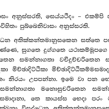
වාසං අනුස්සරති, සෙය්යථිදං – එකම්ප
හිතං පුබ්බෙනිවාසං අනුස්සරති.
සුද්ධෙන අතික්කන්තමානුසකෙන සත්තෙ
ණ්ණෙ, සුගතෙ දුග්ගතෙ යථාකම්මූපග
ිතෙන සමන්නාගතා වචීදුච්චරිතෙන 
 මිච්ඡාදිට්ඨිකා මිච්ඡාදිට්ඨිකම්මස
ාතං නිරයං උපපන්නා. ඉමෙ වා පන 
 සමන්නාගතා මනොසුචරිතෙන සමන්න
ිකම්මසමාදානා, තෙ කායස්ස භෙදා ප
චක්ඛුනා විසුද්ධෙන අතික්කන්තමාන