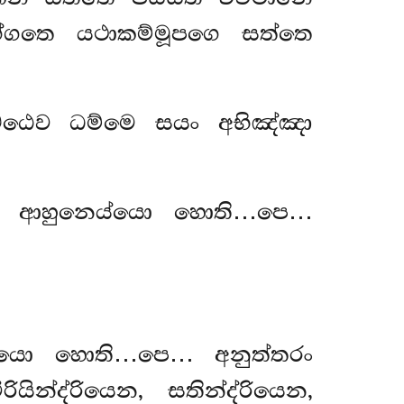
්ගතෙ යථාකම්මූපගෙ සත්තෙ
ිට්ඨෙව ධම්මෙ සයං අභිඤ්ඤා
්ඛු ආහුනෙය්යො හොති…පෙ…
ෙය්යො හොති…පෙ… අනුත්තරං
ීරියින්ද්රියෙන, සතින්ද්රියෙන,