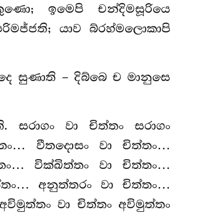
ුණො; ඉමෙපි චන්දිමසූරියෙ
ිමජ්ජති; යාව බ්රහ්මලොකාපි
දෙ සුණාති – දිබ්බෙ ච මානුසෙ
. සරාගං වා චිත්තං සරාගං
ත්තං… වීතදොසං වා චිත්තං…
ං… වික්ඛිත්තං වා චිත්තං…
්තං… අනුත්තරං වා චිත්තං…
ිමුත්තං වා චිත්තං අවිමුත්තං