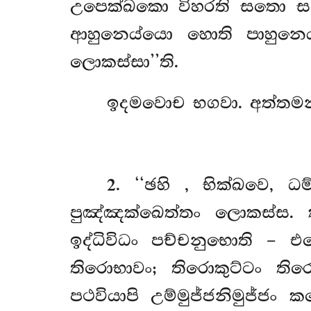
උපෙක්ඛකො විහරති සතො සම්
ආහුනෙය්යො හොති පාහුනෙය
ලොකස්සා’’ති.
ඉදමවොච භගවා. අත්තමනා
2
. ‘‘ඡහි
, භික්ඛවෙ, 
පුඤ්ඤක්ඛෙත්තං ලොකස්ස.
ඉද්ධිවිධං පච්චනුභොති – එ
තිරොභාවං; තිරොකුට්ටං ති
පථවියාපි උම්මුජ්ජනිමුජ්ජං